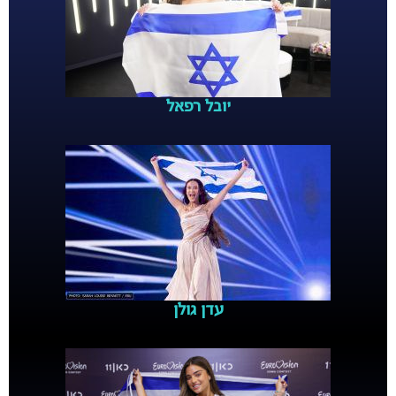
יובל רפאל
עדן גולן