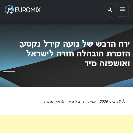
EUROMIX
אתר הבית של האירוויזיון בישראל
ירח הדבש של נועה קירל נקטע:
הזמרת הובהלה חזרה לישראל
ואושפזה מיד
13 ביוני 2026
מאת
רייצ'ל גרון
אין תגובות