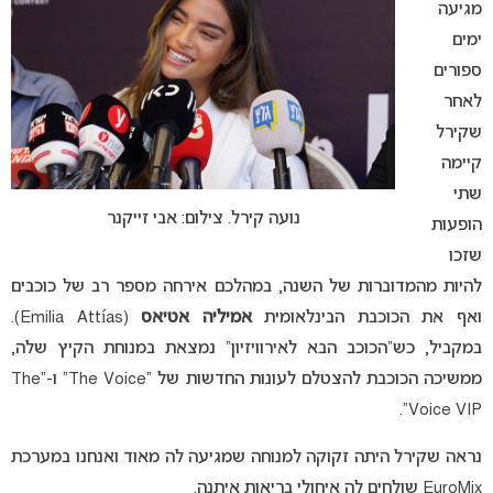
מגיעה
ימים
ספורים
לאחר
שקירל
קיימה
שתי
נועה קירל. צילום: אבי זייקנר
הופעות
שזכו
להיות מהמדוברות של השנה, במהלכם אירחה מספר רב של כוכבים
ואף את הכוכבת הבינלאומית
אמיליה אטיאס
(Emilia Attías).
במקביל, כש”הכוכב הבא לאירוויזיון” נמצאת במנוחת הקיץ שלה,
ממשיכה הכוכבת להצטלם לעונות החדשות של “The Voice” ו-“The
Voice VIP”.
נראה שקירל היתה זקוקה למנוחה שמגיעה לה מאוד ואנחנו במערכת
EuroMix שולחים לה איחולי בריאות איתנה.