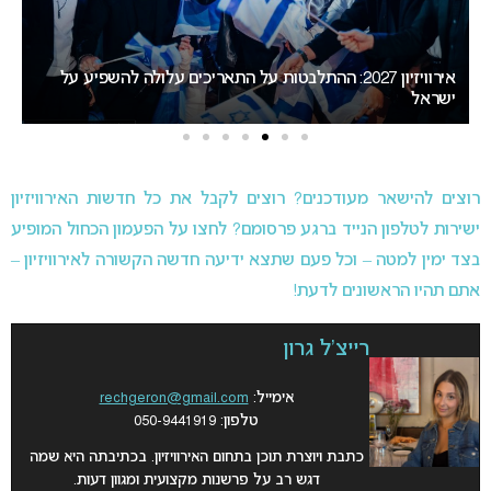
אירוויזיון 2027: ההתלבטות על התאריכים עלולה להשפיע על
דר
ישראל
אי
רוצים להישאר מעודכנים? רוצים לקבל את כל חדשות האירוויזיון
ישירות לטלפון הנייד ברגע פרסומם? לחצו על הפעמון הכחול המופיע
בצד ימין למטה – וכל פעם שתצא ידיעה חדשה הקשורה לאירוויזיון –
אתם תהיו הראשונים לדעת!
רייצ'ל גרון
אימייל:
rechgeron@gmail.com
טלפון: 050-9441919
כתבת ויוצרת תוכן בתחום האירוויזיון. בכתיבתה היא שמה
דגש רב על פרשנות מקצועית ומגוון דעות.