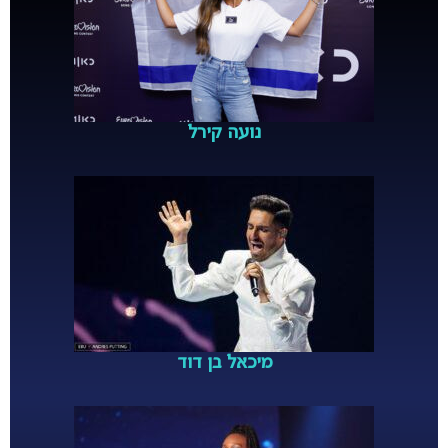
נועה קירל
מיכאל בן דוד