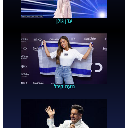
עדן גולן
נועה קירל