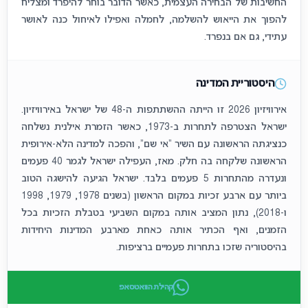
החשיבות של הבחירה העצמית, כאשר הדובר בוחר להיפרד ומצליח
להפוך את הייאוש להשלמה, לחמלה ואפילו לאיחול כנה לאושר
עתידי, גם אם בנפרד.
היסטוריית המדינה
אירוויזיון 2026 זו הייתה ההשתתפות ה-48 של ישראל באירוויזיון.
ישראל הצטרפה לתחרות ב-1973, כאשר הזמרת אילנית נשלחה
כנציגתה הראשונה עם השיר "אי שם", והפכה למדינה הלא-אירופית
הראשונה שלקחה בה חלק. מאז, העפילה ישראל לגמר 40 פעמים
ונעדרה מהתחרות 5 פעמים בלבד. ישראל הגיעה להישגה הטוב
ביותר עם ארבע זכיות במקום הראשון (בשנים 1978, 1979, 1998
ו-2018), נתון המציב אותה במקום השביעי בטבלת הזכיות בכל
הזמנים, ואף הכתיר אותה כאחת מארבע המדינות היחידות
בהיסטוריה שזכו בתחרות פעמיים ברציפות.
קהילת הוואטסאפ