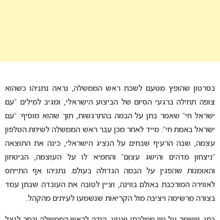
בסרטון שהופץ מטעם לשכת ראש הממשלה, נראה נתניהו כשהוא
צופה תחילה ברגעי הסיום של הביצוע הישראלי, ומגיב למילים “עם
ישראל חי” שאמר בתן על הבמה בהתרגשות, תוך שהוא מוסיף: “עם
ישראל באמת חי”. מייד לאחר מכן עבר ראש הממשלה לשיחת הטלפון
עצמה, שבה הרעיף שבחים על הנציג הישראלי, כינה את התוצאה
“ניצחון מדהים והישג עצום” והחמיא לו על העוצמה, הביטחון
והאומנות שהפגין על הבמה הגדולה בעולם. נתניהו אף התייחס
לאווירה המורכבת באולם בווינה, וציין לטובה את העובדה שבתן עמד
בצורה מרשימה ויציבה מול הקריאות שנשמעו לעיתים מהקהל.
בתן, ששמר על טון ממלכתי וצנוע, הודה לראש הממשלה ובחר לנצל