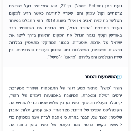
נועם בתן (Noam Bettan), בן 27, הוא זמר־יוצר בעל שורשים
צרפתיים וקול עמוק וחם, שפרץ לתודעה כאשר הגיע למקום
השלישי בתוכנית “אביב או אייל” בשנת 2018. הוא התבלט במיוחד
העונה בתוכנית “הכוכב הבא”, שם הדהים את השופטים כבר
באודישן וקטף בגמר הגדול את המקום הראשון בדרך לייצג את
ישראל על אדמת אוסטריה. סגנונו המוזיקלי מתאפיין בבלדות
מרגשות וחשופות, המשלבות פופ ושנסון בעברית ובצרפתית. בין
שיריו הבולטים והמצליחים: “מדאם” ו-“מישל”.
המשמעות והמסר
השיר "מישל" מתאר מסע רגשי של התפכחות ושחרור ממערכת
יחסים רעילה וממכרת, המיוצגת באמצעות דימויים של חושך,
קרוסלה מעגלית וכישוף. השיר נע בין שלוש שפות כדי להמחיש את
הקונפליקט הפנימי של הדובר: מצד אחד, כאב עמוק, תלות ואובדן
שליטה; ומצד שני, הבנה בוגרת כי אהבה לבדה אינה מספיקה כדי
להישאר בקשר הרסני. מסר העומק של השיר טומן בחובו את