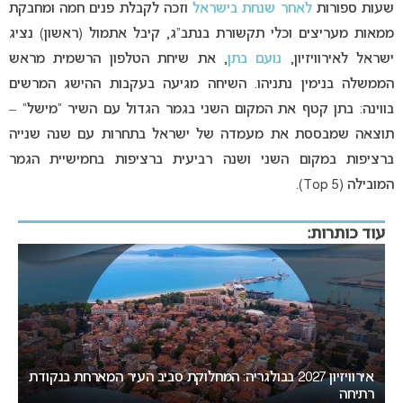
שעות ספורות
לאחר שנחת בישראל
וזכה לקבלת פנים חמה ומחבקת
ממאות מעריצים וכלי תקשורת בנתב”ג, קיבל אתמול (ראשון) נציג
ישראל לאירוויזיון,
נועם בתן
, את שיחת הטלפון הרשמית מראש
הממשלה בנימין נתניהו. השיחה מגיעה בעקבות ההישג המרשים
בווינה: בתן קטף את המקום השני בגמר הגדול עם השיר “מישל” –
תוצאה שמבססת את מעמדה של ישראל בתחרות עם שנה שנייה
ברציפות במקום השני ושנה רביעית ברציפות בחמישיית הגמר
המובילה (Top 5).
עוד כותרות:
ת
המירוץ לאירוויזיון 2027: בורגס בדרך לחטוף לסופיה את האירוח
ב