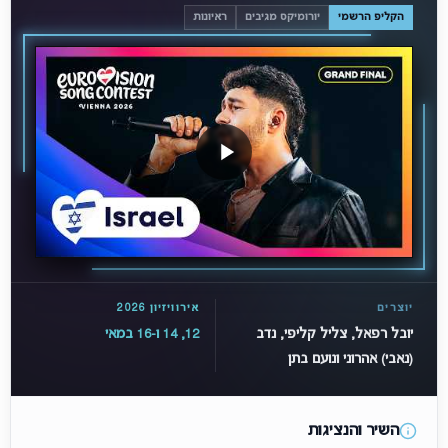
הקליפ הרשמי
יורומיקס מגיבים
ראיונות
יוצרים
אירוויזיון 2026
יובל רפאל, צליל קליפי, נדב
12, 14 ו-16 במאי
(נאבי) אהרוני ונועם בתן
השיר והנציגות