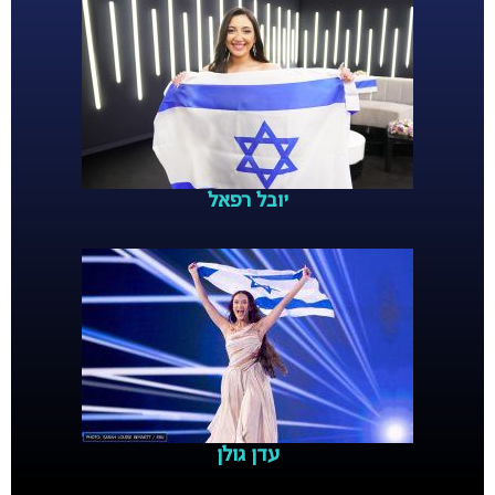
יובל רפאל
עדן גולן