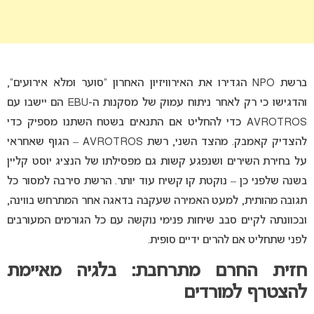
ברשת NPO הגדירו את האירוויזיון האחרון “סוער ומלא אירועים”,
והדגישו כי רק לאחר ניתוח עמוק של מסקנות ה-EBU הם יישבו עם
AVROTROS כדי להחליט אם התנאים בשטח השתנו מספיק כדי
להצדיק קאמבק. מהצד השני, רשת AVROTROS – הגוף שאחראי
על בחירת השירים ושנפגע קשות גם מפסילתו של הנציג יוסט קליין
בשנה שלפני כן – נוקטת קו קשיח עוד יותר. הרשת סירבה למסור כל
תגובה מהותית, למעט האמירה שעקבה בדאגה אחר המתרחש בווינה,
ובכוונתה לקיים סבב שיחות פנימי נוקשה עם כל הגורמים המעורבים
לפני שתחליט אם להרים ידיים סופית.
חזית החרם מתרחבת: בלגיה מאיימת
להצטרף למורדים