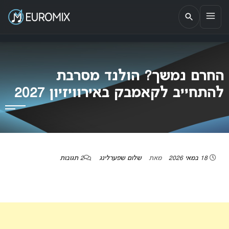
EUROMIX
אתר הבית של האירוויזיון בישראל
החרם נמשך? הולנד מסרבת
להתחייב לקאמבק באירוויזיון 2027
18 במאי 2026
מאת
שלום שפערלינג
2 תגובות