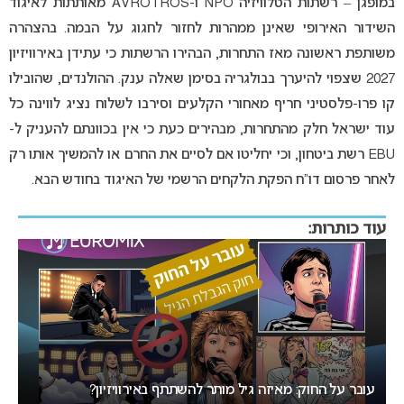
במופגן – רשתות הטלוויזיה NPO ו-AVROTROS מאותתות לאיגוד
השידור האירופי שאינן ממהרות לחזור לחגוג על הבמה. בהצהרה
משותפת ראשונה מאז התחרות, הבהירו הרשתות כי עתידן באירוויזיון
2027 שצפוי להיערך בבולגריה בסימן שאלה ענק. ההולנדים, שהובילו
קו פרו-פלסטיני חריף מאחורי הקלעים וסירבו לשלוח נציג לווינה כל
עוד ישראל חלק מהתחרות, מבהירים כעת כי אין בכוונתם להעניק ל-
EBU רשת ביטחון, וכי יחליטו אם לסיים את החרם או להמשיך אותו רק
לאחר פרסום דו”ח הפקת הלקחים הרשמי של האיגוד בחודש הבא.
עוד כותרות:
אירוויזיון 2027 בבולגריה: המחלוקת סביב העיר המארחת בנקודת
רתיחה
ה