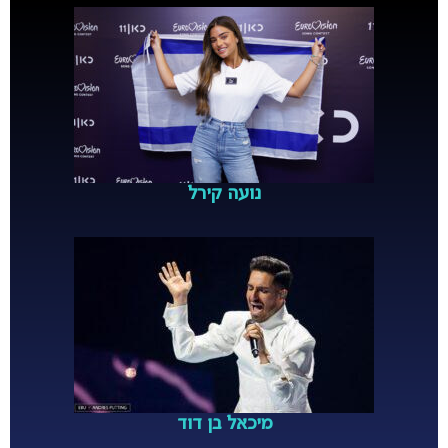
נועה קירל
מיכאל בן דוד