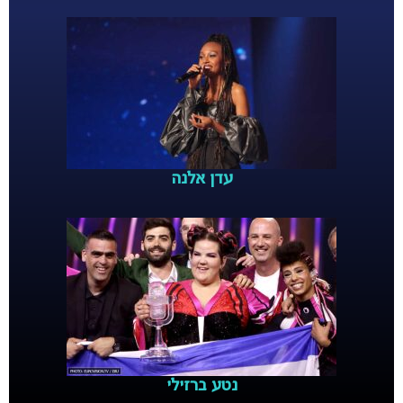
עדן אלנה
נטע ברזילי