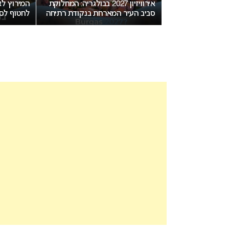
ויזיון 2027 בבולגריה: המחלוקת
המירוץ לאירוויזיון 2027: בורגס בדרך
חת בנקודת רתיחה
לחטוף לסופיה את האירוח
הצבעה ח