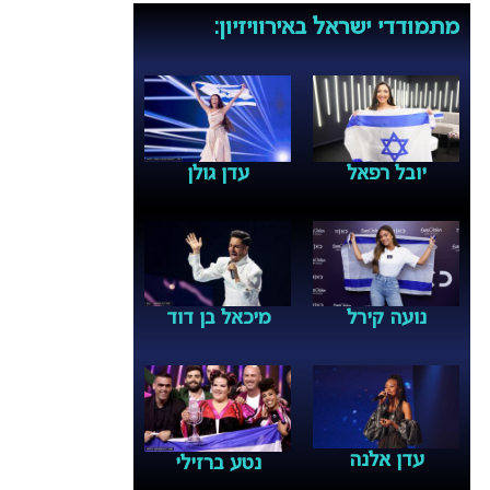
מתמודדי ישראל באירוויזיון:
יובל רפאל
עדן גולן
נועה קירל
מיכאל בן דוד
עדן אלנה
נטע ברזילי