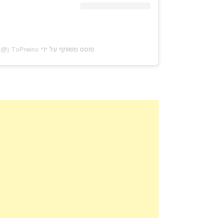
פוסט משותף על ידי ‏‎ToPrwino‎‏ (@‏‎toprwino_ant1‎‏)