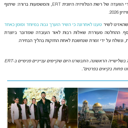
. ההכרעה התקבלה על ידי הוועדה של רשת הטלוויזיה היוונית ERT, והמשמעות ברורה: שיתוף
2026.
שהאזינו לשיר
טענו לאחרונה כי השיר הוערך גבוה במיוחד וסומן כאחד
וסף. ההחלטה מעוררת שאלות רבות לאור העובדה שמדובר ביוצרת
ות, ונשלח על ידי זמרת שנחשבת לאחת החזקות בהליך הבחירה.
“העדכונים האחרונים מלפני יומיים הראו שהשיר מדורג בשלישייה הראשונה. התבשרנו היום שקיימים ענייניים פנימיים ב-ERT
נו פחות בקיאים בפרטים”.