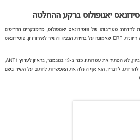
 להדחה: מעורבותו של פוסידונאס יאנופולוס, מהמבקרים החריפים
והקולניים ביותר בשנים האחרונות של רשת הטלוויזיה היוונית ERT שאמונה על בחירת הנציג והשיר לאירוויזיון. פוסידונאס
יאנופולוס, שדרן רדיו, מפיק ודמות טלוויזיונית מוכרת ביוון, לא הסתיר את עמדותיו. כבר ב-13 בנובמבר, בראיון לערוץ ANT1,
ל להדחתו. לדבריו, הוא אף העלה את האפשרות לחתום על השיר בשם
.