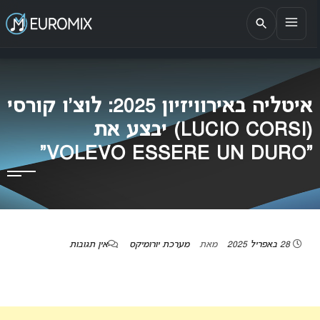
EUROMIX
אתר הבית של האירוויזיון בישראל
איטליה באירוויזיון 2025: לוצ’ו קורסי
(LUCIO CORSI) יבצע את
“VOLEVO ESSERE UN DURO”
28 באפריל 2025
מאת
מערכת יורומיקס
אין תגובות