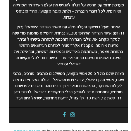
מערכת יורומיקס חרטה על דגלה להנגיש את עולם האירוויזיון והמוזיקה
האירופית לכל דוברי העברית – ולתת מענה מקצועי, מהיר ומבוסס
עובדות.
האתר פועל בשיתוף פעולה מלא עם תאגיד השידור הישראלי (כאן
11) ועם איגוד השידור האירופי (EBU): נבחרת יורומיקס מוזמנת מדי שנה
לסקר מקרוב את שלבי הבחירה וההכנות לתחרות בישראל וביתר
מדינות אירופה, מקבלת אקרדיטציה למתחם העיתונאים הרשמי
בתחרות עצמה, משתתפת באירועים ובמסיבות רשמיות, ומראיינת את
מיטב האמנים והנציגים מרחבי אירופה – הישג ייחודי לכלי תקשורת
ישראלי עצמאי
.
הצוות שלנו כולל כ-20 אנשי מקצוע, המשלבים כותבים, עורכים, כתבי
שטח, אנשי תוכן דיגיטלי, עורכי וידאו וסושיאל – כולם בעלי זיקה חזקה
לעולם המוזיקה, התקשורת והאירוויזיון. רבים מהם נחשבים לפרשנים
מומחים, ומוזמנים תדיר להופיע בכלי התקשורת בישראל, לרבות כאן
11, קשת 12, רשת 13, גלי צה”ל, ידיעות אחרונות, ישראל היום ועוד.