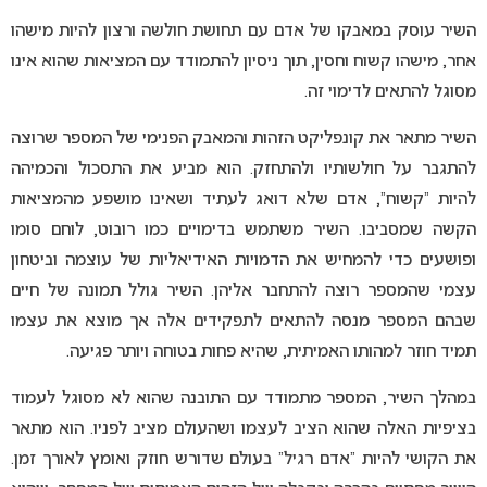
השיר עוסק במאבקו של אדם עם תחושת חולשה ורצון להיות מישהו
אחר, מישהו קשוח וחסין, תוך ניסיון להתמודד עם המציאות שהוא אינו
מסוגל להתאים לדימוי זה.
השיר מתאר את קונפליקט הזהות והמאבק הפנימי של המספר שרוצה
להתגבר על חולשותיו ולהתחזק. הוא מביע את התסכול והכמיהה
להיות “קשוח”, אדם שלא דואג לעתיד ושאינו מושפע מהמציאות
הקשה שמסביבו. השיר משתמש בדימויים כמו רובוט, לוחם סומו
ופושעים כדי להמחיש את הדמויות האידיאליות של עוצמה וביטחון
עצמי שהמספר רוצה להתחבר אליהן. השיר גולל תמונה של חיים
שבהם המספר מנסה להתאים לתפקידים אלה אך מוצא את עצמו
תמיד חוזר למהותו האמיתית, שהיא פחות בטוחה ויותר פגיעה.
במהלך השיר, המספר מתמודד עם התובנה שהוא לא מסוגל לעמוד
בציפיות האלה שהוא הציב לעצמו ושהעולם מציב לפניו. הוא מתאר
את הקושי להיות “אדם רגיל” בעולם שדורש חוזק ואומץ לאורך זמן.