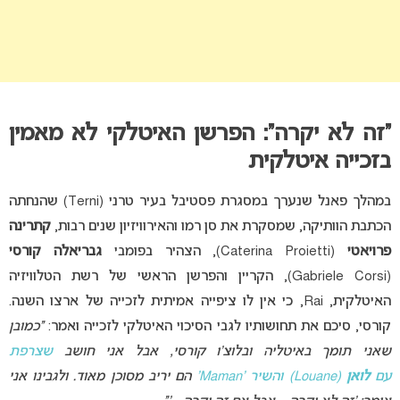
“זה לא יקרה”: הפרשן האיטלקי לא מאמין
בזכייה איטלקית
במהלך פאנל שנערך במסגרת פסטיבל בעיר טרני (Terni) שהנחתה
הכתבת הוותיקה, שמסקרת את סן רמו והאירוויזיון שנים רבות,
קתרינה
פרויאטי
(Caterina Proietti), הצהיר בפומבי
גבריאלה קורסי
(Gabriele Corsi), הקריין והפרשן הראשי של רשת הטלוויזיה
האיטלקית, Rai, כי אין לו ציפייה אמיתית לזכייה של ארצו השנה.
קורסי, סיכם את תחושותיו לגבי הסיכוי האיטלקי לזכייה ואמר:
“כמובן
שאני תומך באיטליה ובלוצ’ו קורסי, אבל אני חושב
שצרפת
עם
לואן
(Louane) והשיר ‘Maman’
הם יריב מסוכן מאוד. ולגבינו אני