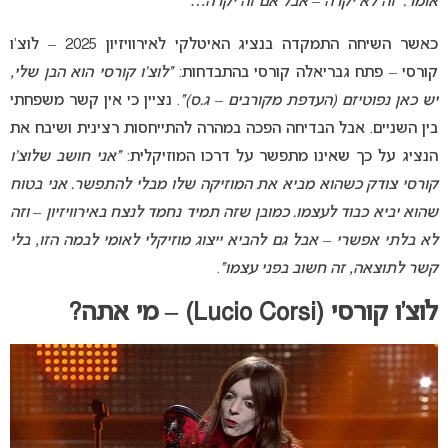
אומר: ‘זה לא יקרה – אבל אם זה יקרה…'”
כאשר השיחה התמקדה בנציג האיטלקי לאירוויזיון 2025 – לוצ’ו
קורסי – פתח גבריאלה קורסי בהתבדחות:
“לוצ’ו קורסי הוא הבן שלי,
יש כאן נפוטיזם (העדפת מקורבים – ג.ס)”
. נציין כי אין קשר משפחתי
בין השניים. אבל הבדיחה הפכה במהרה להתייחסות רצינית ושיבח את
הנציג על כך שאינו מתפשר על דרכו המוזיקלית:
“אני חושב שלוצ’ו
קורסי צודק כשהוא מביא את המוזיקה שלו מבלי להתפשר. אני בטוח
שהוא יביא כבוד לעצמו. כמובן שזה תמיד נחמד לנצח באירוויזיון – וזה
לא בלתי אפשרי – אבל גם להביא ייצוג מוזיקלי לאומי לבמה הזו, בלי
קשר לתוצאה, זה חשוב בפני עצמו”
.
לוצ’ו קורסי (Lucio Corsi) – מי אתה?