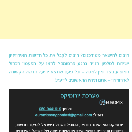
רוצים להישאר מעודכנים? רוצים לקבל את כל חדשות האירוויזיון
ישירות לטלפון הנייד ברגע פרסומם? לחצו על הפעמון הכחול
המופיע בצד ימין למטה – וכל פעם שתצא ידיעה חדשה הקשורה
לאירוויזיון – אתם תיהיו הראשונים לדעת!
מערכת יורומיקס
טלפון:
050-9441919
דוא”ל:
euromixsongcontest@gmail.com
יורומיקס הוא האתר הוותיק, המוביל והגדול בישראל לסיקור חדשות,
ניתוחים ועדכונים בנושאי אירוויזיון והשתתפותה של ישראל באירוויזיון.