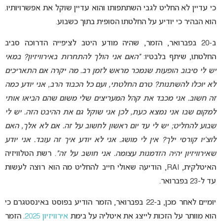
כי עדיין לא החליט לגבי השתתפותו והוא עדיין שוקל את אפשרויותיו.
הוא הבהיר כי יודיע על החלטתו הסופית בתוך כשבוע.
ב-20 בפברואר, הזמר, שהיה מודע היטב לציפייה הדרוכה סביב
החלטתו, שיתף בלבטיו:
“האם אני הולך להתחרות באירוויזיון? במאי
יש לי סיבוב הופעות שנמכר מראש לזמן רב. מה יקרה אם התאריכים
לא יוכלו להשתנות? טרם החלטתי, ועם כל הכבוד הרב, אני יודע כמה
זה חשוב. אני מכבד את קהל המעריצים שלי משום שהם הביאו אותי
למקום שבו אני נמצא כעת, לכן אני שוקל גם את ההיבט הזה. יש לי
שבוע להחליט; יש לי עד יום ראשון לחשוב על זה. אם לא אלך, האם
לוצ’יו קורסי ילך? אין לי מושג. אני לא יודע איך זה עובד. אני יודע
שאירוויזיון יהיה הזדמנות עצומה. אני חושב על זה”
. רשת הטלוויזיה
האיטלקית, RAI, הודיעה שאולי חייב להחליט מה הוא רוצה לעשות
עד ל-23 בפברואר.
יומיים לאחר מכן, ב-22 בפברואר, הזמר הודיע בפוסט באינסטגרם כי
הוא מוותר על הזכות לייצג את איטליה על בימת
אירוויזיון 2025
. הזמר