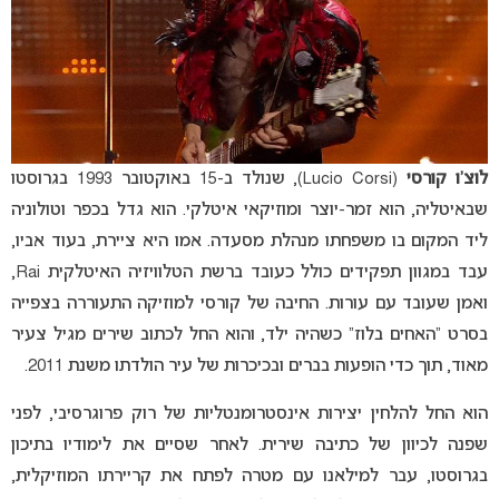
לוצ’ו קורסי
(Lucio Corsi), שנולד ב-15 באוקטובר 1993 בגרוסטו
שבאיטליה, הוא זמר-יוצר ומוזיקאי איטלקי. הוא גדל בכפר וטולוניה
ליד המקום בו משפחתו מנהלת מסעדה. אמו היא ציירת, בעוד אביו,
עבד במגוון תפקידים כולל כעובד ברשת הטלוויזיה האיטלקית Rai,
ואמן שעובד עם עורות. החיבה של קורסי למוזיקה התעוררה בצפייה
בסרט “האחים בלוז” כשהיה ילד, והוא החל לכתוב שירים מגיל צעיר
מאוד, תוך כדי הופעות בברים ובכיכרות של עיר הולדתו משנת 2011.
הוא החל להלחין יצירות אינסטרומנטליות של רוק פרוגרסיבי, לפני
שפנה לכיוון של כתיבה שירית. לאחר שסיים את לימודיו בתיכון
בגרוסטו, עבר למילאנו עם מטרה לפתח את קריירתו המוזיקלית,