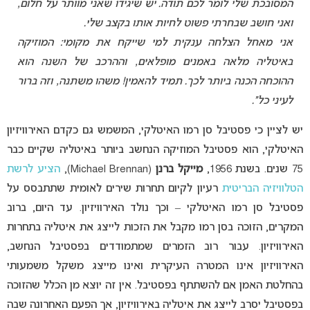
המסובכת שלי לומר לכם תודה. יש שיגידו שאני מוותר על חלום,
ואני חושב שבחרתי פשוט לחיות אותו בקצב שלי.
אני מאחל הצלחה ענקית למי שייקח את מקומי: המוזיקה
באיטליה מלאה באמנים מופלאים, וההרכב של השנה הוא
ההוכחה הכנה ביותר לכך. תמיד להאמין! משהו משתנה, וזה ברור
לעיני כל”.
יש לציין כי פסטיבל סן רמו האיטלקי, המשמש גם כקדם האירוויזיון
האיטלקי, הוא פסטיבל המוזיקה הנחשב ביותר באיטליה שקיים כבר
75 שנים. בשנת 1956,
מייקל ברנן
(Michael Brennan),
הציע לרשת
הטלוויזיה הבריטית
רעיון לקיום תחרות שירים לאומית שתתבסס על
פסטיבל סן רמו האיטלקי – וכך נולד האירוויזיון. עד היום, ברוב
המקרים, הזוכה בסן רמו מקבל את הזכות לייצג את איטליה בתחרות
האירוויזיון. עבור רוב הזמרים שמתמודדים בפסטיבל הנחשב,
האירוויזיון אינו המטרה העיקרית ואינו מייצג משקל משמעותי
בהחלטת האמן אם להשתתף בפסטיבל. אין זה יוצא מן הכלל שהזוכה
בפסטיבל יסרב לייצג את איטליה באירוויזיון, אך הפעם האחרונה שבה