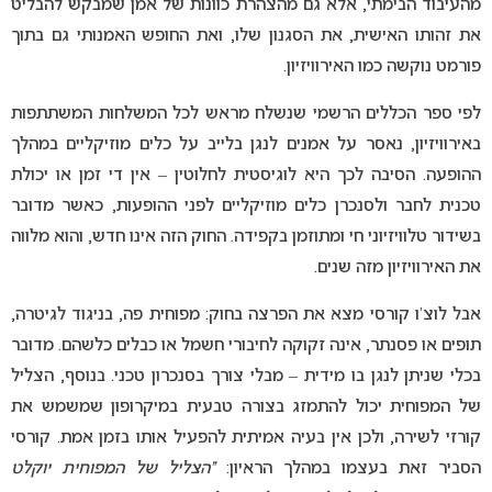
מהעיבוד הבימתי, אלא גם מהצהרת כוונות של אמן שמבקש להבליט
את זהותו האישית, את הסגנון שלו, ואת החופש האמנותי גם בתוך
פורמט נוקשה כמו האירוויזיון.
לפי ספר הכללים הרשמי שנשלח מראש לכל המשלחות המשתתפות
באירוויזיון, נאסר על אמנים לנגן בלייב על כלים מוזיקליים במהלך
ההופעה. הסיבה לכך היא לוגיסטית לחלוטין – אין די זמן או יכולת
טכנית לחבר ולסנכרן כלים מוזיקליים לפני ההופעות, כאשר מדובר
בשידור טלוויזיוני חי ומתוזמן בקפידה. החוק הזה אינו חדש, והוא מלווה
את האירוויזיון מזה שנים.
אבל לוצ’ו קורסי מצא את הפרצה בחוק: מפוחית פה, בניגוד לגיטרה,
תופים או פסנתר, אינה זקוקה לחיבורי חשמל או כבלים כלשהם. מדובר
בכלי שניתן לנגן בו מידית – מבלי צורך בסנכרון טכני. בנוסף, הצליל
של המפוחית יכול להתמזג בצורה טבעית במיקרופון שמשמש את
קורזי לשירה, ולכן אין בעיה אמיתית להפעיל אותו בזמן אמת. קורסי
הסביר זאת בעצמו במהלך הראיון:
“הצליל של המפוחית יוקלט