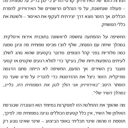
תחרות הזמר של האירוויזיון. קורסי הודיע כי ינגן בלייב על מפוחית פה
– פעולה שנחשבת, על פי הנהלים הרשמיים של האירוויזיון, להפרת
הכללים. אך הזמר מצא דרך יצירתית לעקוף את האיסור – ולשנות את
כללי המשחק.
החשיפה על ההפתעה נחשפה לראשונה בתוכנית אירוח איטלקית.
במהלך שיחה עם המנחה, שלף לוצ’ו מכיסו מפוחית פה וניגן ממנה
כמה מלודיות בפני קהל הצופים. מדובר בקטעים שהוא נוהג לשלב
לעיתים בהופעות חיות שלו, בעיקר כדי למלא רגעים שקטים או קטעי
מעבר בין השירים. אך הפעם, החשיפה לא הייתה סתם הדגמה
מוזיקלית. הזמר ניצל את ההזדמנות כדי להכריז על פרט שעד כה
הוסתר היטב:
“באירוויזיון אני הולך לנגן את המפוחית הזו, בלייב,
במהלך השיר שלי”
.
מה שהופך את ההחלטה הזו למסקרנת במיוחד הוא העובדה שבגרסת
האולפן של השיר, אין כלל קטעים הכוללים נגינה במפוחית פה. לפיכך,
תוספת זו מהווה שינוי תכליתי באופי הביצוע – שינוי שאינו נובע רק