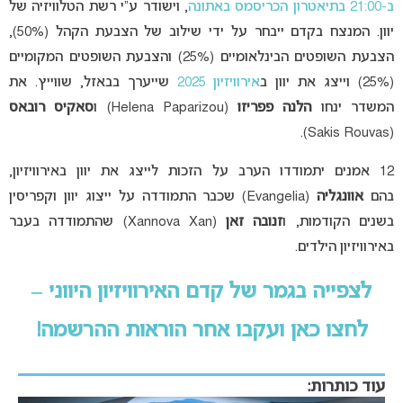
ב-21:00
בתיאטרון הכריסמס באתונה
, וישודר ע”י רשת הטלוויזיה של
יוון. המנצח בקדם ייבחר על ידי שילוב של הצבעת הקהל (50%),
הצבעת השופטים הבינלאומיים (25%) והצבעת השופטים המקומיים
(25%) וייצג את יוון ב
אירוויזיון 2025
שייערך בבאזל, שווייץ. את
המשדר ינחו
הלנה פפריזו
(Helena Paparizou) ו
סאקיס רובאס
(Sakis Rouvas).
12 אמנים יתמודדו הערב על הזכות לייצג את יוון באירוויזיון,
בהם
אוונגליה
(Evangelia) שכבר התמודדה על ייצוג יוון וקפריסין
בשנים הקודמות, ו
זנובה זאן
(Xannova Xan) שהתמודדה בעבר
באירוויזיון הילדים.
לצפייה בגמר של קדם האירוויזיון היווני –
לחצו כאן ועקבו אחר הוראות ההרשמה!
עוד כותרות: