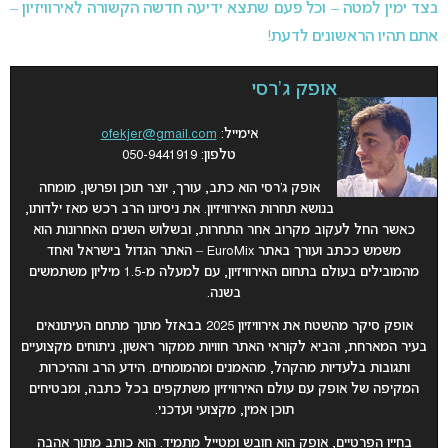
בצד ימין למטה – וכל פעם שתצא ידיעה חדשה הקשורה לאירוויזיון –
אתם תהיו הראשונים לדעת!
אופק ג'רסי
אימייל:
ofekjer@gmail.com
טלפון: 050-9441919
אופק ג’רסי הוא כתב, עורך, יוצר תוכן ופרשן, מומחה
בנושא תחרות האירוויזיון. את ניסיונו הרב רכש מאז ילדותו,
כאשר החל לעקוב מקרוב אחר התחרות, ובשלוש השנים האחרונות הוא
משמש ככתב ועורך באתר EuroMix – האתר הגדול בישראל ואחד
מהמובילים בעולם בתחום האירוויזיון, עם למעלה מ-1.5 מיליון משתמשים
בשנה.
אופק סיקר מהשטח את אירוויזיון 2025 בבאזל מתוך מתחם העיתונאים
בעיר המארחת, והביא לקוראי האתר חוויות ממקור ראשון, ניתוחים מקצועיים
ותגובות בלעדיות מהקהל, מהאמנים ומהמומחים. הידע הרב וההיכרות
המקיפה של אופק עם עולם האירוויזיון משתקפים בכל כתבה, ומבטיחים
תוכן אמין, מקצועי ועדכני.
בחייו הפרטיים, אופק הוא חובש ומטייל מתמיד. הוא כותב מתוך אהבה