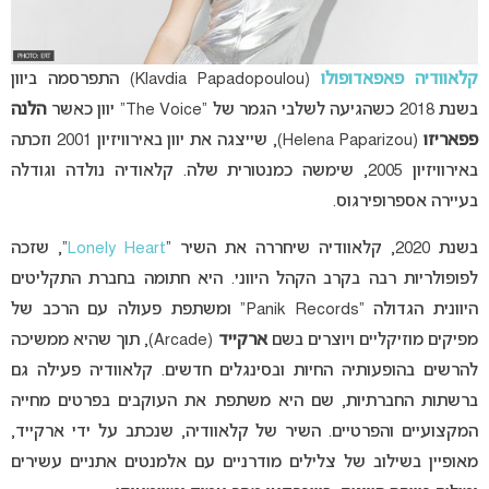
קלאוודיה פאפאדופולו
(Klavdia Papadopoulou) התפרסמה ביוון
בשנת 2018 כשהגיעה לשלבי הגמר של “The Voice” יוון כאשר
הלנה
פפאריזו
(Helena Paparizou), שייצגה את יוון באירוויזיון 2001 וזכתה
באירוויזיון 2005, שימשה כמנטורית שלה. קלאודיה נולדה וגודלה
בעיירה אספרופירגוס.
בשנת 2020, קלאוודיה שיחררה את השיר “
Lonely Heart
“, שזכה
לפופולריות רבה בקרב הקהל היווני. היא חתומה בחברת התקליטים
היוונית הגדולה “Panik Records” ומשתפת פעולה עם הרכב של
מפיקים מוזיקליים ויוצרים בשם
ארקייד
(Arcade), תוך שהיא ממשיכה
להרשים בהופעותיה החיות ובסינגלים חדשים. קלאוודיה פעילה גם
ברשתות החברתיות, שם היא משתפת את העוקבים בפרטים מחייה
המקצועיים והפרטיים. השיר של קלאוודיה, שנכתב על ידי ארקייד,
מאופיין בשילוב של צלילים מודרניים עם אלמנטים אתניים עשירים