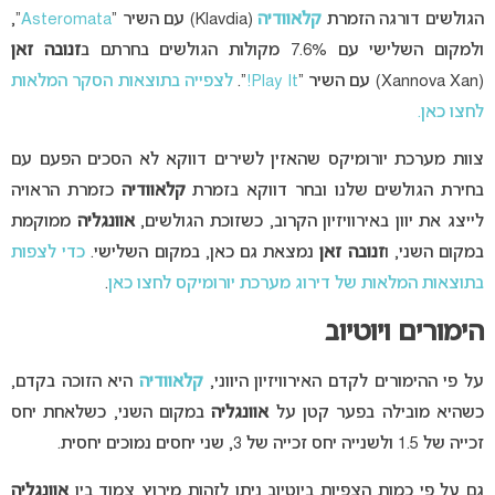
הגולשים דורגה הזמרת
קלאוודיה
(Klavdia) עם השיר “
Asteromata
“,
ולמקום השלישי עם 7.6% מקולות הגולשים בחרתם ב
זנובה זאן
(Xannova Xan) עם השיר “
Play It!
“.
לצפייה בתוצאות הסקר המלאות
לחצו כאן.
צוות מערכת יורומיקס שהאזין לשירים דווקא לא הסכים הפעם עם
בחירת הגולשים שלנו ובחר דווקא בזמרת
קלאוודיה
כזמרת הראויה
לייצג את יוון באירוויזיון הקרוב, כשזוכת הגולשים,
אוונגליה
ממוקמת
במקום השני, ו
זנובה זאן
נמצאת גם כאן, במקום השלישי.
כדי לצפות
בתוצאות המלאות של דירוג מערכת יורומיקס לחצו כאן
.
הימורים ויוטיוב
על פי ההימורים לקדם האירוויזיון היווני,
קלאוודיה
היא הזוכה בקדם,
כשהיא מובילה בפער קטן על
אוונגליה
במקום השני, כשלאחת יחס
זכייה של 1.5 ולשנייה יחס זכייה של 3, שני יחסים נמוכים יחסית.
גם על פי כמות הצפיות ביוטיוב ניתן לזהות מירוץ צמוד בין
אוונגליה