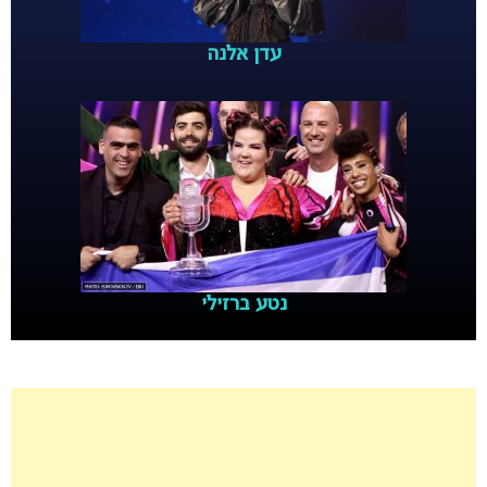
עדן אלנה
נטע ברזילי