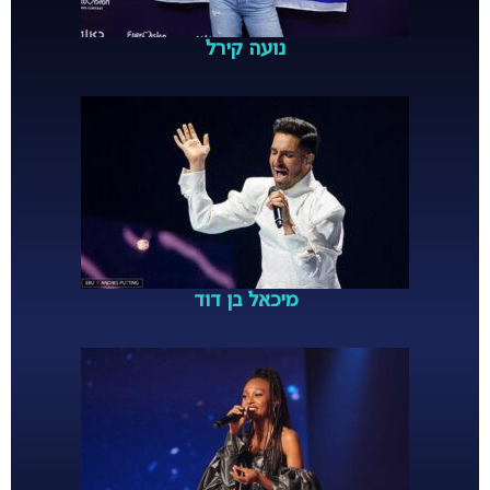
נועה קירל
מיכאל בן דוד