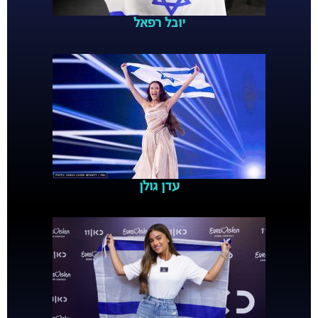
יובל רפאל
עדן גולן