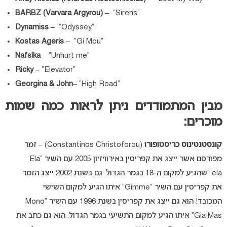
BARBZ (Varvara Argyrou) –
“Sirens”
Dynamiss –
“Odyssey”
Kostas Ageris –
“Gi Mou”
Nafsika
– “Unhurt me”
Ricky
– “Elevator”
Georgina & John
– “High Road”
מבין המתמודדים ניתן לראות כמה שמות
מוכרים:
קונסטנטינוס כריסטופורו
(Constantinos Christoforou) – זמר
מפורסם אשר ייצג את קפריסין באירוויזיון 2005 עם השיר “Ela
ela” שהגיע למקום ה-18 בגמר הגדול. גם בשנת 2002 ייצג הזמר
את קפריסין עם השיר “Gimme” איתו הגיע למקום השישי
המכובד! הוא גם ייצג את קפריסין בשנת 1996 עם השיר “Mono
Gia Mas” איתו הגיע למקום התשיעי בגמר הגדול. הוא גם כתב את