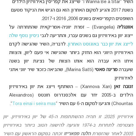
השיר “I Wanna Be a Star” שייצג את קפריסין באירוויזיון הילדים
בשנת 2017 והגיע למקום האחרון. הוא גם הגיש את הניקוד מטעם
השופטים הקפריסאים בשנים 2006, 2016 ו-2017.
אוונגליה
(Evangelia) – זמרת יווניה-אמריקאית שהתחרתה על
ייצוג יוון באירוויזיון גם בשנים עברו, והתריעה לגבי
ניסיון נוסף שלה
לייצג את יוון כבר באוגוסט האחרון
. לדבריה, השיר שהגישה לקדם
האירוויזיון היווני הוא החזק ביותר שהגישה אי פעם ליוון, והצוות
איתו היא עבדה הוא אותו הצוות של נציגת יוון בשנה
שעברה
מרינה סאטי
(Marina Satti), שהביאה כזכור שיר יווני אתני
לאירוויזיון.
זנובה זאן
(Xannova Xan) – השתתף וייצג את יוון באירוויזיון
הילדים ב-2005 יחד עם אלכסנדרוס חונטס (Alexandros
Chountas) והגיעו למקום ה-6 עם השיר “
Tora einai i seira mas
“.
אירוויזיון 2025: זו תהיה ההשתתפות ה-45 של יוון באירוויזיון. יוון
הצטרפה לתחרות ב-1974 והגיעה להישגה הטוב ביותר באירוויזיון
2005 לאחר שהזמרת
הלנה פפאריזו
זכתה במקום הראשון עם השיר