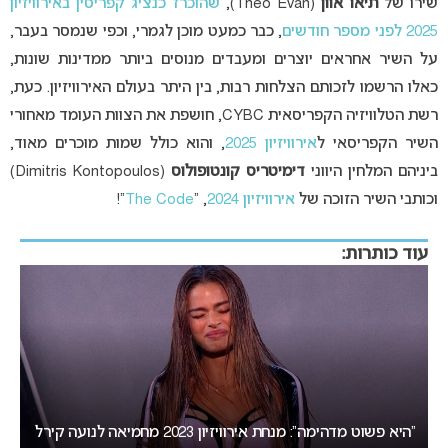
שירו של
תיאו אוון
(Theo Evan),
שהוכרז כנציג קפריסין באירוויזיון
2025 לפני מספר חודשים
, כבר כמעט מוכן לגמרי, וכפי שנמסר בעבר,
על השיר אחראים יוצרים ומעבדים מנוסים ביותר ממדינות שונות,
כאלו הרשמו לזכותם הצלחות רבות, בין היתר בעולם האירוויזיון. כעת,
רשת הטלוויזיה הקפריסאית CYBC, חושפת את הצוות העומד מאחורי
השיר הקפריסאי ל
אירוויזיון 2025
, והוא כולל שמות מוכרים מאוד,
ביניהם המלחין היווני
דימיטריס קונטופולוס
(Dimitris Kontopoulos)
וכותבי השיר הזוכה של
אירוויזיון 2024
, “
The Code
“!
עוד כותרות:
בורגס או סופיה: העיר המארחת של אירוויזיון 2027 תיחשף ביום
רביעי
אירוויזי