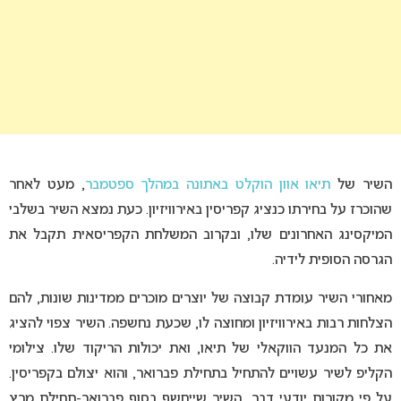
השיר של
תיאו אוון הוקלט באתונה במהלך ספטמבר
, מעט לאחר
שהוכרז על בחירתו כנציג קפריסין באירוויזיון. כעת נמצא השיר בשלבי
המיקסינג האחרונים שלו, ובקרוב המשלחת הקפריסאית תקבל את
הגרסה הסופית לידיה.
מאחורי השיר עומדת קבוצה של יוצרים מוכרים ממדינות שונות, להם
הצלחות רבות באירוויזיון ומחוצה לו, שכעת נחשפה. השיר צפוי להציג
את כל המנעד הווקאלי של תיאו, ואת יכולות הריקוד שלו. צילומי
הקליפ לשיר עשויים להתחיל בתחילת פברואר, והוא יצולם בקפריסין.
על פי מקורות יודעי דבר, השיר שייחשף בסוף פברואר-תחילת מרץ