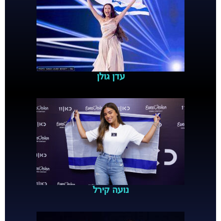
עדן גולן
נועה קירל