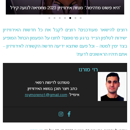
בורגס או סופיה: העיר המארחת של אירוויזיון 2027 תיחשף ביום
רביעי
אירוויזי
רוצים להישאר מעודכנים? רוצים לקבל את כל חדשות האירוויזיון
ישירות לטלפון הנייד ברגע פרסומם? לחצו על הפעמון הכחול המופיע
בצד ימין למטה – וכל פעם שתצא ידיעה חדשה הקשורה לאירוויזיון –
אתם תיהיו הראשונים לדעת!
רוי מורנו
סטודנט לדימות רפואי.
כתב ויוצר תוכן בנושא האירוויזיון.
אימייל:
roymoreno1@gmail.com