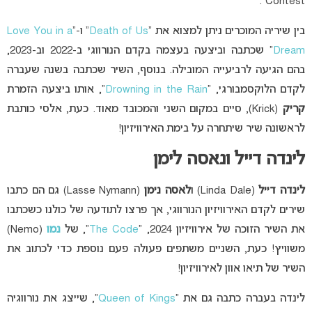
Contest”.
בין שיריה המוכרים ניתן למצוא את “
Death of Us
” ו-“
Love You in a
Dream
” שכתבה וביצעה בעצמה בקדם הנורווגי ב-2022 וב-2023,
בהם הגיעה לרביעייה המובילה. בנוסף, השיר שכתבה בשנה שעברה
לקדם הלוקסמבורגי, “
Drowning in the Rain
“, אותו ביצעה הזמרת
קריק
(Krick), סיים במקום השני והמכובד מאוד. כעת, אלסי כותבת
לראשונה שיר שיתחרה על בימת האירוויזיון!
לינדה דייל ונאסה לימן
לינדה דייל
(Linda Dale) ו
לאסה נימן
(Lasse Nymann) גם הם כתבו
שירים לקדם האירוויזיון הנורווגי, אך פרצו לתודעה של כולנו כשכתבו
את השיר הזוכה של אירוויזיון 2024, “
The Code
“, של
נמו
(Nemo)
משוויץ! כעת, השניים משתפים פעולה פעם נוספת כדי לכתוב את
השיר של תיאו אוון לאירוויזיון!
לינדה בעברה כתבה גם את “
Queen of Kings
“, שייצג את נורווגיה