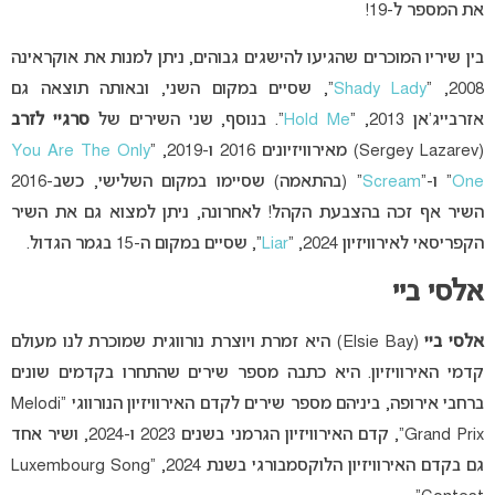
את המספר ל-19!
בין שיריו המוכרים שהגיעו להישגים גבוהים, ניתן למנות את אוקראינה
2008, “
Shady Lady
“, שסיים במקום השני, ובאותה תוצאה גם
אזרבייג’אן 2013, “
Hold Me
“. בנוסף, שני השירים של
סרגיי לזרב
(Sergey Lazarev) מאירוויזיונים 2016 ו-2019, “
You Are The Only
One
” ו-“
Scream
” (בהתאמה) שסיימו במקום השלישי, כשב-2016
השיר אף זכה בהצבעת הקהל! לאחרונה, ניתן למצוא גם את השיר
הקפריסאי לאירוויזיון 2024, “
Liar
“, שסיים במקום ה-15 בגמר הגדול.
אלסי ביי
אלסי ביי
(Elsie Bay) היא זמרת ויוצרת נורווגית שמוכרת לנו מעולם
קדמי האירוויזיון. היא כתבה מספר שירים שהתחרו בקדמים שונים
ברחבי אירופה, ביניהם מספר שירים לקדם האירוויזיון הנורווגי “Melodi
Grand Prix”, קדם האירוויזיון הגרמני בשנים 2023 ו-2024, ושיר אחד
גם בקדם האירוויזיון הלוקסמבורגי בשנת 2024, “Luxembourg Song