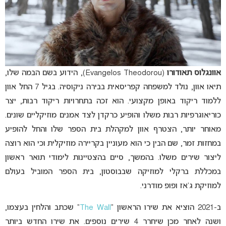
אוונגלוס תאודורו
(Evangelos Theodorou), הידוע בשם הבמה שלו,
תיאו אוון, נולד למשפחה קפריסאית בבירה ניקוסיה. בגיל 7 החל אוון
ללמוד ריקוד באופן מקצועי. הוא זכה בתחרויות ריקוד רבות, יצר
כוריאוגרפיות רבות משלו והופיע כרקדן לצד אמנים מוזיקליים שונים.
מאוחר יותר, הצטרף אוון למקהלת בית הספר שלו והחל להופיע
במחזות זמר, שם הבין כי הוא מעוניין בקריירה מוזיקלית וכי הוא רוצה
ליצור שירים משלו. בהמשך, סיים בהצטיינות לימודי תואר ראשון
במכללת ברקלי למוזיקה שבבוסטון, בית הספר המוביל בעולם
למוזיקת ג’אז ופופ מודרני.
ב-2021 הוציא את שירו הראשון “
The Wall
” שכתב והלחין בעצמו,
ושנה לאחר מכן שיחרר 4 שירים נוספים. את שירו החדש ביותר