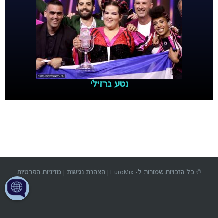
נטע ברזילי
© כל הזכויות שמורות ל- EuroMix |
הצהרת נגישות
|
מדיניות הפרטיות