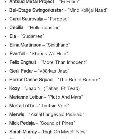
Antsud Metal Project
– “Ei Enam”
Bel-Etage Swingorkester
– “Mind Koikjal Naed”
Carol Suurevalja
– “Purpose”
Cecilia
– “Rollercoaster”
Ela
– “Südames”
Elina Martinson
– “Sinitihane”
Everfall
– “Stories We Hold”
Felix Enghult
– “More Than Innocent”
Gerli Padar
– “Võõrkas Jaad”
Horror Dance Squad
– “The Rebel Reborn”
Kozy
– “Jaab Nii (Tahan, Et Tead)”
Marianne Leibur
– “Pluto And Mars”
Marta Lotta
– “Tantsin Veel”
Merwis
– “Aknal Langevaid Pisaraid”
Mick Pedaja
– “Sound of Pines”
Sarah Murray
– “High On Myself New”