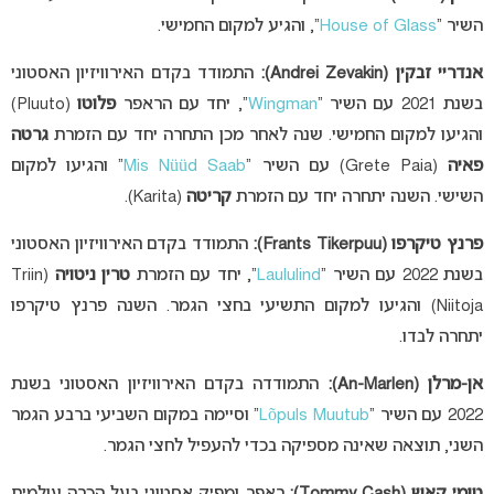
השיר “
House of Glass
“, והגיע למקום החמישי.
אנדריי זבקין (Andrei Zevakin):
התמודד בקדם האירוויזיון האסטוני
בשנת 2021 עם השיר “
Wingman
“, יחד עם הראפר
פלוטו
(Pluuto)
והגיעו למקום החמישי. שנה לאחר מכן התחרה יחד עם הזמרת
גרטה
פאיה
(Grete Paia) עם השיר “
Mis Nüüd Saab
” והגיעו למקום
השישי. השנה יתחרה יחד עם הזמרת
קריטה
(Karita).
פרנץ טיקרפו (Frants Tikerpuu):
התמודד בקדם האירוויזיון האסטוני
בשנת 2022 עם השיר “
Laululind
“, יחד עם הזמרת
טרין ניטויה
(Triin
Niitoja) והגיעו למקום התשיעי בחצי הגמר. השנה פרנץ טיקרפו
יתחרה לבדו.
אן-מרלן (An-Marlen):
התמודדה בקדם האירוויזיון האסטוני בשנת
2022 עם השיר “
Lõpuls Muutub
” וסיימה במקום השביעי ברבע הגמר
השני, תוצאה שאינה מספיקה בכדי להעפיל לחצי הגמר.
טומי קאש (Tommy Cash):
ראפר ומפיק אסטוני בעל הכרה עולמית