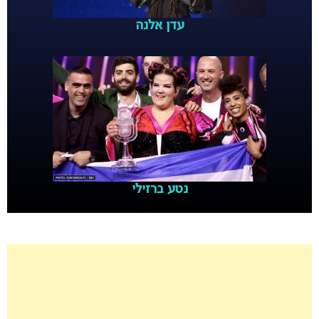
עדן אלנה
נטע ברזילי