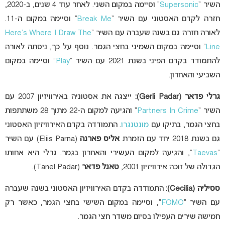
השיר “
Supersonic
” וסיימה במקום השני. לאחר עוד 4 שנים, ב-2020,
חזרה לקדם האסטוני עם השיר “
Break Me
” וסיימה במקום ה-11.
לאורה חזרה גם בשנה שעברה עם השיר “
Here’s Where I Draw The
Line
” וסיימה במקום השמיני בחצי הגמר. נוסף על כך, ניסתה לאורה
להתמודד בקדם הפיני בשנת 2021 עם השיר “
Play
” וסיימה במקום
השביעי והאחרון.
גרלי פדאר (Gerli Padar):
ייצגה את אסטוניה באירוויזיון 2007 עם
השיר “
Partners In Crime
” והגיעה למקום ה-22 מתוך 28 משתתפות
בחצי הגמר, בתיקו עם
מונטנגרו
. התמודדה בקדם האירוויזיון האסטוני
גם בשנת 2018 יחד עם הזמרת
אליס פארנה
(Eliis Parna) עם השיר
“
Taevas
“, והגיעה למקום העשירי והאחרון בגמר. גרלי היא אחותו
הגדולה של זוכה אירוויזיון 2001,
טאנל פדאר
(Tanel Padar).
ססיליה (Cecilia):
התמודדה בקדם האירוויזיון האסטוני בשנה שעברה
עם השיר “
FOMO
“, וסיימה במקום השישי בחצי הגמר, כאשר רק
חמישה שירים העפילו בסיום משדר חצי הגמר.