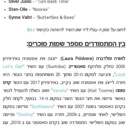
Silver Jusilo
– “Turn Back Time”
Sten-Olle
– “Noorex”
Synne Valtri
– “Butterflies & Bees”
לחצו על סמן ה-Play ליד שם השיר להאזנה בקישור
כאן
!
בין המתמודדים מספר שמות מוכרים
:
לאורה פולדברה (Laura P
ldvere):
õ
ייצגה את אסטוניה באירוויזיון
2005 כחלק מלהקת
סאנטרייב
(Suntribe) עם השיר “
Let’s Get
Loud
“, והגיעה למקום ה-20 מתוך 25 משתתפות בחצי הגמר. היא
חזרה לייצג את אסטוניה שוב בקייב, באירוויזיון 2017 עם הזמר
קויט
טומה
(Koit Toome) עם השיר “
Verona
” ושוב כשלה להעפיל לגמר
כאשר סיימה את חצי הגמר השני במקום ה-14. בנוסף, לקחה חלק
בקדם האסטוני בשנת 2007 עם השיר “
Sunflowers
” וסיימה במקום
השלישי, לאחר שנתיים, ב-2009, חזרה עם השיר “
Destiny
” וסיימה
שוב במקום השלישי. התמודדה שוב בקדם האסטוני גם ב-2016, עם