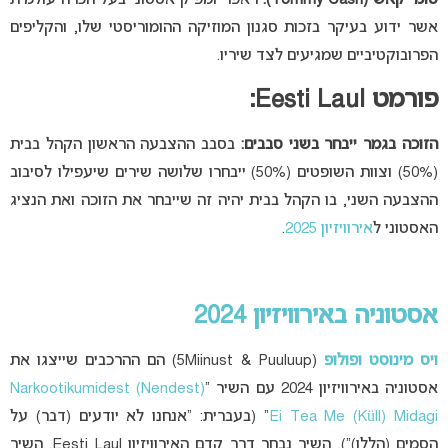
אשר ידוע בעיקר בזכות סגנון המוזיקה ההומוריסטי שלו, והקליפים
הפרובוקטיביים שמגיעים לצד שיריו.
פורמט Eesti Laul:
הזוכה בגמר ייבחר בשני סבבים:
בסבב ההצבעה הראשון הקהל בבית
(50%) וצוות השופטים (50%) ייבחרו שלושה שירים שיעפילו לסיבוב
ההצבעה השני, בו הקהל בבית יהיה זה שייבחר את הזוכה ואת הנציג
האסטוני ל
אירוויזיון 2025
.
אסטוניה באירוויזיון 2024
ויס מינוסט ופולופ
(5Miinust & Puuluup) הם ההרכבים שייצגו את
אסטוניה באירוויזיון 2024 עם השיר “
(Nendest) Narkootikumidest
Ei Tea Me (Küll) Midagi
” (בעברית: “אנחנו לא יודעים (דבר) על
הסמים (הללו)”). השיר נבחר דרך קדם האירוויזיון Eesti Laul. השיר