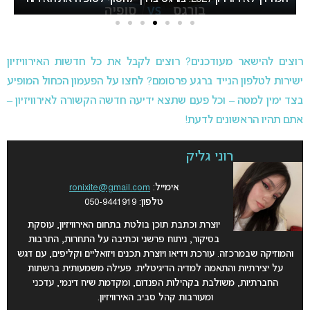
רוצים להישאר מעודכנים? רוצים לקבל את כל חדשות האירוויזיון
ישירות לטלפון הנייד ברגע פרסומם? לחצו על הפעמון הכחול המופיע
בצד ימין למטה – וכל פעם שתצא ידיעה חדשה הקשורה לאירוויזיון –
אתם תהיו הראשונים לדעת!
רוני גליק
אימייל:
ronixite@gmail.com
טלפון: 050-9441919
יוצרת וכתבת תוכן בולטת בתחום האירוויזיון, עוסקת
בסיקור, ניתוח פרשני וכתיבה על התחרות, התרבות
והמוזיקה שבמרכזה. עורכת וידיאו ויוצרת תכנים ויזואליים וקליפים, עם דגש
על יצירתיות והתאמה למדיה הדיגיטלית. פעילה משמעותית ברשתות
החברתיות, משולבת בקהילות הפנדום, ומקדמת שיח דינמי, עדכני
ומעורבות קהל סביב האירוויזיון.