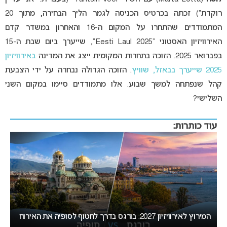
רוקדת”) זכתה בכרטיס הכניסה לגמר הליך הבחירה, מתוך 20
המתמודדים שהתחרו על המקום ה-16 והאחרון במשדר קדם
האירוויזיון האסטוני “Eesti Laul 2025”, שייערך ביום שבת ה-15
בפברואר 2025. הזוכה בתחרות המקומית ייצג את המדינה
באירוויזיון
2025 שייערך בבאזל, שוויץ
. הזוכה הגדולה נבחרה על ידי הצבעת
קהל שנפתחה למשך שבוע. אלו מתמודדים סיימו במקום השני
השלישי?
עוד כותרות:
ת
המירוץ לאירוויזיון 2027: בורגס בדרך לחטוף לסופיה את האירוח
ב