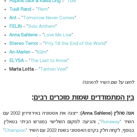
Räpina Jack & Kaisa Ling
– “
Tule
“
Tuuli Rand
– “
Rem
“
Ant
– “
Tomorrow Never Comes
“
FELIN
– “
Solo Anthem
“
Anna Sahlene
– “
Love Me Low
“
Stereo Terror
– “
Prty Till the End of the World
“
An-Marlen
– “
Külm
“
ELYSA
– “
The Last to Know
“
Marta Lotta
– “
Tantsin Veel
“
לחצו על שם השיר להאזנה!
בין המתמודדים שמות מוכרים רבים
:
אנה סהלין (Anna Sahlene):
ייצגה את אסטוניה באירוויזיון 2002 עם
השיר “
Runaway
“, והגיעה למקום השלישי במגרש הביתי בטאלין.
בנוסף, לקחה חלק בקדם האסטוני בשנת 2022 עם השיר “
Champion
”