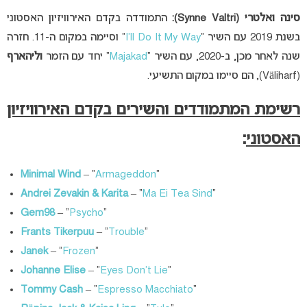
סינה ואלטרי (
Synne Valtri
):
התמודדה בקדם האירוויזיון האסטוני
בשנת 2019 עם השיר “
I’ll Do It My Way
” וסיימה במקום ה-11. חזרה
שנה לאחר מכן, ב-2020, עם השיר “
Majakad
” יחד עם הזמר
וליהארף
(Väliharf), הם סיימו במקום התשיעי.
רשימת המתמודדים והשירים בקדם האירוויזיון
האסטוני
:
Minimal Wind
– “
Armageddon
“
Andrei Zevakin & Karita
– “
Ma Ei Tea Sind
“
Gem98
– “
Psycho
“
Frants Tikerpuu
– “
Trouble
“
Janek
– “
Frozen
“
Johanne Elise
– “
Eyes Don’t Lie
“
Tommy Cash
– “
Espresso Macchiato
“