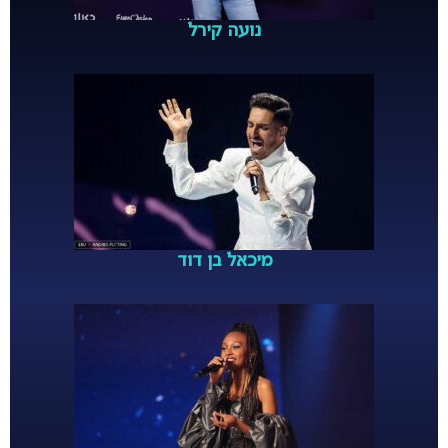
נועה קירל
מיכאל בן דוד