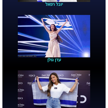
יובל רפאל
עדן גולן