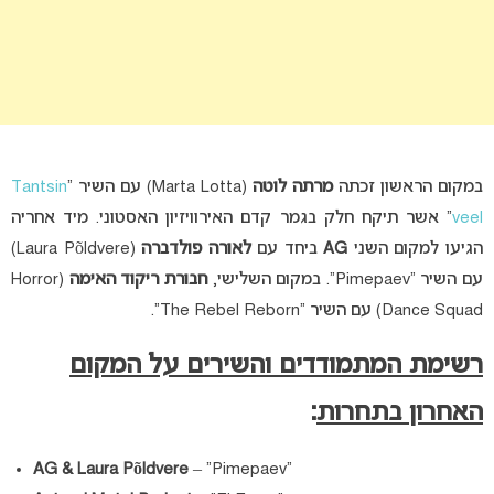
במקום הראשון זכתה
מרתה לוטה
(Marta Lotta) עם השיר “
Tantsin
veel
” אשר תיקח חלק בגמר קדם האירוויזיון האסטוני. מיד אחריה
הגיעו למקום השני
AG
ביחד עם
לאורה פולדברה
(Laura Põldvere)
עם השיר “Pimepaev”. במקום השלישי,
חבורת ריקוד האימה
(Horror
Dance Squad) עם השיר “The Rebel Reborn”.
רשימת המתמודדים והשירים על המקום
האחרון בתחרות
:
AG & Laura P
õ
ldvere
– “Pimepaev”