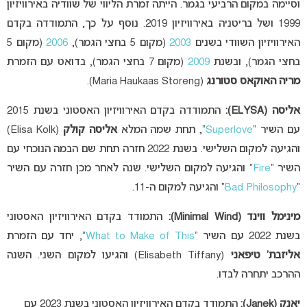
וסיימה במקום הרביעי בגמר. הייתה זמרת הליווי של שוודיה באירוויזיון
1999 ושל בריטניה באירוויזיון 2019. נוסף על כך, התמודדה בקדם
האירוויזיון השוודי בשנים
2003
(מקום 5 בחצי הגמר),
2006
(מקום 5
בחצי הגמר), ובשנת
2009
(מקום 7 בחצי הגמר), בדואט עם הזמרת
מריה האוקאס סטורנג
(Maria Haukaas Storeng).
אליסה (ELYSA):
התמודדה בקדם האירוויזיון האסטוני בשנת 2015
עם השיר “
Superlove
“, תחת שמה המלא
אליסה קולק
(Elisa Kolk)
והגיעה למקום השלישי. בשנת 2022 חזרה תחת שם הבמה הנוכחי עם
השיר “
Fire
” והגיעה למקום השלישי. שנה לאחר מכן חזרה עם השיר
“
Bad Philosophy
” והגיעה למקום ה-11.
מינימל ווינד (Minimal Wind):
התמודד בקדם האירוויזיון האסטוני
בשנת 2022 עם השיר “
What to Make of This
“, יחד עם הזמרת
אליזבת’ טיפאני
(Elisabeth Tiffany) והגיעו למקום השני. השנה
ההרכב יתחרה לבדו.
יאנק (Janek):
התמודד בקדם האירוויזיון האסטוני בשנת 2023 עם