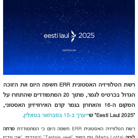
רשת הטלוויזיה האסטונית ERR
חשפה היום את הזוכה
הגדול בכרטיס לגמר, מתוך 20 המתמודדים שהתחרו על
המקום ה-16 והאחרון בגמר קדם האירוויזיון האסטוני,
“Eesti Laul 2025” ש
ייערך
ב-15 בפברואר בטאלין
.
רשת הטלוויזיה האסטונית ERR חשפה היום כי המתמודדת
מרתה
לוטה
(Marta Lotta) עם השיר “Tantsin veel” (בעברית: “אני עדיין