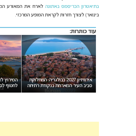
בתיאטרון הכריסמס באתונה
בינואר) לצורך חזרות לקראת המופע המרכזי.
עוד כותרות:
יזה גיל מותר
אירוויזיון 2027 בבולגריה: המחלוקת
ון?
סביב העיר המארחת בנקודת רתיחה
לחטוף לסו