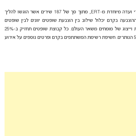
קדם האירווזיון היווני יכלול 12 שירים, שנבחרו על ידי ועדה מיוחדת מ-ERT, מתוך סך של 187 שירים אשר הוגשו להליך
 ההצבעה בקדם יכלול שילוב בין הצבעת שופטים יוונים לבין שופטים
מקצועיים בינלאומיים, על מנת ליצור תוצאה מאוזנת וייצוג של מומחים משאר העולם. כל קבוצת שופטים תחזיק ב-25%
מהתוצאה הסופית, בעוד הצבעת הקהל תחזיק ב-50% הנותרים. חשיפת רשימת המשתתפים בקדם ופרטים נוספים על אירוע