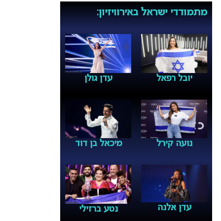
מתמודדי ישראל באירוויזיון:
יובל רפאל
עדן גולן
נועה קירל
מיכאל בן דוד
עדן אלנה
נטע ברזילי