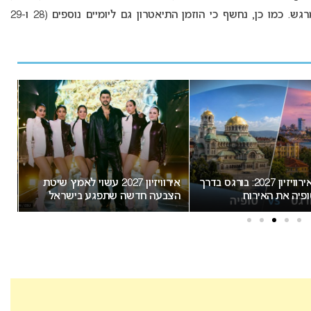
לארח את המאורע המרגש. כמו כן, נחשף כי הוזמן התיאטרון גם ליומיים נוספים (28 ו-29
המירוץ לאירוויזיון 2027: בורגס בדרך
אירוויזיון 2027 עשוי לאמץ שיטת
“א
פיה את האירוח
הצבעה חדשה שתפגע בישראל
חשו
מס