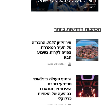
התאריכים עלולה להשפיע על ישראל
1 באוגוסט 2026
הכתבות החדשות ביותר
אירוויזיון 2027: ההכרזה
על העיר המארחת
צפויה לקרות בשבוע
הבא
7 באוגוסט 2026
ההכרזה על העיר המארחת של אירוויזיון 2027 בבולגריה, תתקיים על פי הדיווחים בשבוע הבא. רשת הטלוויזיה הבולגרית, BNT, מתייחסת לראשונה לפרסומים על חילוקי דעות עם ממשלת בולגריה על נושא בחירת ...
שיתוף פעולה בינלאומי
מפתיע: כוכבת
האירוויזיון תתארח
בהופעה של האחיות
כרקוקלי