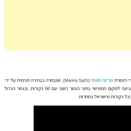
די הזמרת
מרינה סאטי
(Marina Satti), שנבחרה בבחירה פנימית על ידי
רשת הטלוויזיה היוונית. יוון העפילה לגמר לאחר שהגיעה למקום החמישי בחצי הגמר השני עם 86 נקודות, ובגמר הגדול