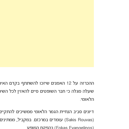
ההכרזה על 12 האמנים שיזכו להשתתף בקד
שעלה מגלה כי חבר השופטים סיים להאזין לכל השיר
הלאומי.
דיונים סביב הנחיית הגמר הלאומי ממשיכים להתקי
(Sakis Rouvas) עומדים במרכזם. במקביל, ממתינים לאישור רשמי על השתתפותו של הבמאי המוערך
(Fokas Evangelinos) בהפקת המופע.