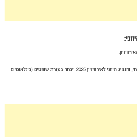
וני:
קדם האירוויזיון יתקיים בתאריך ה-30 בינואר בשידור חי, והנציג היווני לאירוויזיון 2025 ייבחר בעזרת שופטים (בינלאומיים