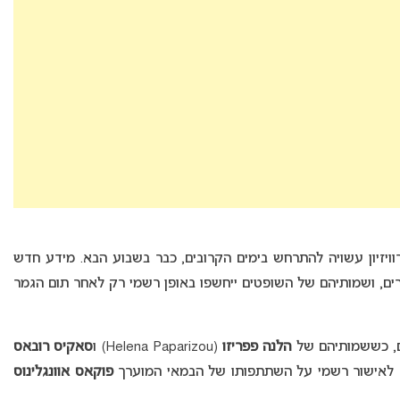
ם האירוויזיון עשויה להתרחש בימים הקרובים, כבר בשבוע הבא. מידע חדש
ים, ושמותיהם של השופטים ייחשפו באופן רשמי רק לאחר תום הגמר
ים, כששמותיהם של
הלנה פפריזו
(Helena Paparizou) ו
סאקיס רובאס
פוקאס אוונגלינוס