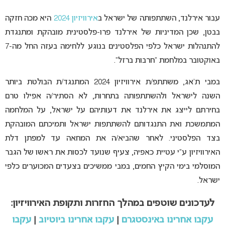
עבור אירלנד, השתתפותה של ישראל ב
אירוויזיון 2024
היא מכה חזקה
בבטן, שכן המדיניות של אירלנד פרו-פלסטינית מובהקת ומתנגדת
להתנהלות ישראל כלפי הפלסטינים בנוגע ללחימה בעזה החל מה-7
באוקטובר במלחמת “חרבות ברזל”.
במבי ת’אג, משתתפ/ת אירוויזיון 2024 המתנגד/ת הבולטת ביותר
השנה לישראל ולהשתתפותה בתחרות, לא הסתיר/ה אפילו טרם
בחירתם לייצג את אירלנד את דעותיהם על ישראל, על המלחמה
המתמשכת ואת התנגדותם להשתתפות ישראל ותמיכתם המובהקת
בצד הפלסטיני. לאחר שהביא/ה את המחאה עד למפתן דלת
האירוויזיון ע”י עטיית כאפיה, צעיף שנועד לכסות את ראשו של הגבר
המוסלמי בימי הקיץ החמים, במבי ממשיכים בצעדים המכוערים כלפי
ישראל.
לעדכונים שוטפים במהלך החזרות ותקופת האירוויזיון:
עקבו אחרינו באינסטגרם
|
עקבו אחרינו ביוטיוב
|
עקבו