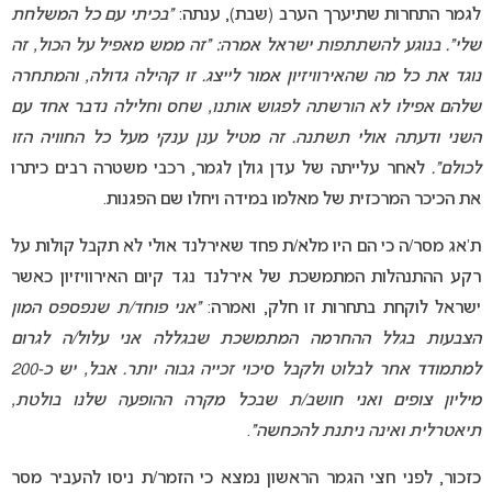
לגמר התחרות שתיערך הערב (שבת), ענתה:
“בכיתי עם כל המשלחת
שלי”. בנוגע להשתתפות ישראל אמרה: “זה ממש מאפיל על הכול, זה
נוגד את כל מה שהאירוויזיון אמור לייצג. זו קהילה גדולה, והמתחרה
שלהם אפילו לא הורשתה לפגוש אותנו, שחס וחלילה נדבר אחד עם
השני ודעתה אולי תשתנה. זה מטיל ענן ענקי מעל כל החוויה הזו
לכולם”.
לאחר עלייתה של עדן גולן לגמר, רכבי משטרה רבים כיתרו
את הכיכר המרכזית של מאלמו במידה ויחלו שם הפגנות.
ת’אג מסר/ה כי הם היו מלא/ת פחד שאירלנד אולי לא תקבל קולות על
רקע ההתנהלות המתמשכת של אירלנד נגד קיום האירוויזיון כאשר
ישראל לוקחת בתחרות זו חלק, ואמרה:
“אני פוחד/ת שנפספס המון
הצבעות בגלל ההחרמה המתמשכת שבגללה אני עלול/ה לגרום
למתמודד אחר לבלוט ולקבל סיכוי זכייה גבוה יותר. אבל, יש כ-200
מיליון צופים ואני חושב/ת שבכל מקרה ההופעה שלנו בולטת,
תיאטרלית ואינה ניתנת להכחשה”
.
כזכור, לפני חצי הגמר הראשון נמצא כי הזמר/ת ניסו להעביר מסר