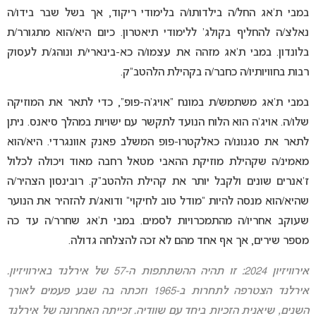
במבי ת’אג החל/ה בילדותו/ה בלימודי ריקוד, אך בשל שבר בידו/ה
נאלצ/ה להחליף בקולג’ ללימודי תיאטרון. כיום היא/הוא מתגורר/ת
בלונדון. במבי ת’אג מזהה את עצמו/ה כא-בינארי/ת ונוהג/ת לעסוק
רבות בחוויותיו/ה כחבר/ה בקהילת הלהטב”ק.
במבי ת’אג משתמש/ת במונח “אויג’ה-פופ”, כדי לתאר את המוזיקה
שלו/ה. אויג’ה הוא הלוח הנועד לתקשר עם ישויות במהלך סיאנס. ניתן
לתאר את סגנונו/ה כאלקטרו-פופ המשלב פאנק אוונגרדי. היא/הוא
מאמינ/ה שקהילת מוזיקת ההאבי מטאל רחבה מאוד ויכולה לכלול
ז’אנרים שונים ולקבל יותר את קהילת הלהטב”ק. רובינסון הצהיר/ה
שהיא/הוא מנסה להיות “מודל טוב לחיקוי” ודואג/ת להזהיר את הנוער
שעוקב אחריו/ה מהתמכרויות לסמים. במבי ת’אג שחרר/ה עד כה
מספר שירים, אך אף אחד מהם לא זכה להצלחה גדולה.
אירוויזיון 2024: זו תהיה ההשתתפות ה-57 של אירלנד באירוויזיון.
אירלנד הצטרפה לתחרות ב-1965 וזכתה בה שבע פעמים לאורך
השנים, שיאנית הזכיות ביחד עם שוודיה. זכייתה האחרונה של אירלנד