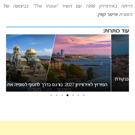
הייתה באירוויזיון 1996 עם השיר “The Voice” בביצועה של
הזמרת
איימר קווין
.
עוד כותרות:
ת
המירוץ לאירוויזיון 2027: בורגס בדרך לחטוף לסופיה את האירוח
ב