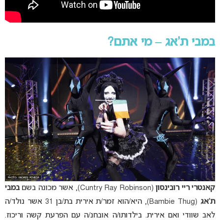
במבי ת’אג – מי אתם
?
קאנטרי ריי רובינסון
(Cuntry Ray Robinson), אשר מכונה בשם
במבי
ת’אג
(Bambie Thug), היא/הוא זמר/ת אירית בת/בן 31 אשר נולד/ה
לאב שוודי ואם אירית. בילדותו/ה אובחנ/ה עם הפרעת קשה וריכוז.