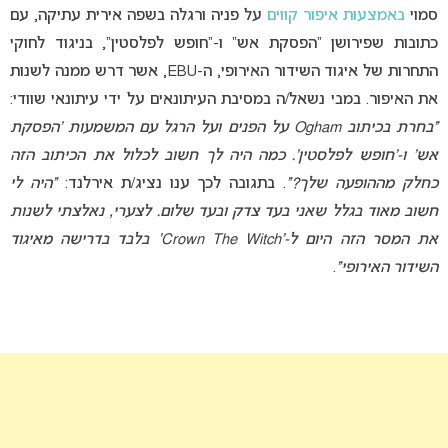
סמוי
באמצעות איפור קווים
על פניה ורגלה בשפה אירית עתיקה, עם
כתובות שפירושן “הפסקת אש” ו-“חופש לפלסטין”, בניגוד לחוקי
התחרות של איגוד השידור האירופי, ה-EBU, אשר דרש ממנה לשנות
את האיפור. במבי נשאל/ה במסיבת העיתונאים על ידי עיתונאי שוודי:
“בחרת בכיתוב Ogham על הפנים ועל הרגל עם המשמעות ‘הפסקת
אש’ ו-‘חופש לפלסטין’. כמה היה לך חשוב לכלול את הכיתוב הזה
כחלק מההופעה שלך?”
. בתגובה לכך ענו נציג/ת אירלנד:
“היה לי
חשוב מאוד בגלל שאני בעד צדק ובעד שלום. לצערי, נאלצתי לשנות
את המסר הזה היום ל-‘Crown The Witch’ בלבד בדרישה מאיגוד
השידור האירופי”
.