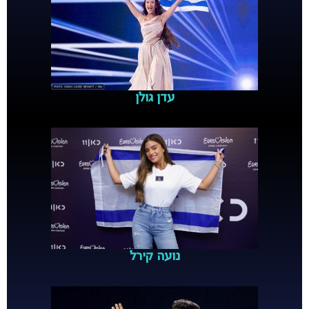
עדן גולן
נועה קירל