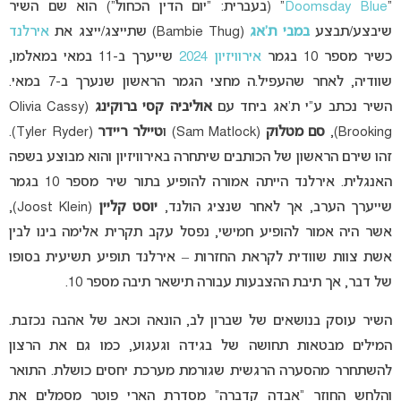
“
Doomsday Blue
” (בעברית: “יום הדין הכחול”) הוא שם השיר
שיבצע/תבצע
במבי ת’אג
(Bambie Thug) שתייצג/ייצג את
אירלנד
כשיר מספר 10 בגמר
אירוויזיון 2024
שייערך ב-11 במאי במאלמו,
שוודיה, לאחר שהעפיל.ה מחצי הגמר הראשון שנערך ב-7 במאי.
השיר נכתב ע”י ת’אג ביחד עם
אוליביה קסי ברוקינג
(Olivia Cassy
Brooking),
סם מטלוק
(Sam Matlock) ו
טיילר ריידר
(Tyler Ryder).
זהו שירם הראשון של הכותבים שיתחרה באירוויזיון והוא מבוצע בשפה
האנגלית. אירלנד הייתה אמורה להופיע בתור שיר מספר 10 בגמר
שייערך הערב, אך לאחר שנציג הולנד,
יוסט קליין
(Joost Klein),
אשר היה אמור להופיע חמישי, נפסל עקב תקרית אלימה בינו לבין
אשת צוות שוודית לקראת החזרות – אירלנד תופיע תשיעית בסופו
של דבר, אך תיבת ההצבעות עבורה תישאר תיבה מספר 10.
השיר עוסק בנושאים של שברון לב, הונאה וכאב של אהבה נכזבת.
המילים מבטאות תחושה של בגידה וגעגוע, כמו גם את הרצון
להשתחרר מהסערה הרגשית שגורמת מערכת יחסים כושלת. התואר
והלחש החוזר “אבדה קדברה” מסדרת הארי פוטר מסמלים את