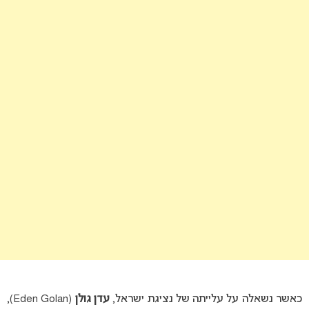
כאשר נשאלה על עלייתה של נציגת ישראל,
עדן גולן
(Eden Golan),