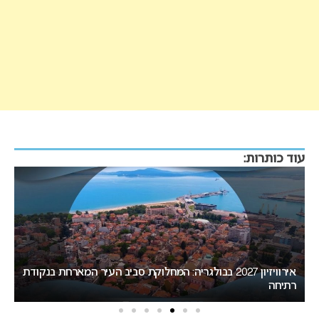
עוד כותרות:
אירוויזיון 2027 בבולגריה: המחלוקת סביב העיר המארחת בנקודת
רתיחה
המיר