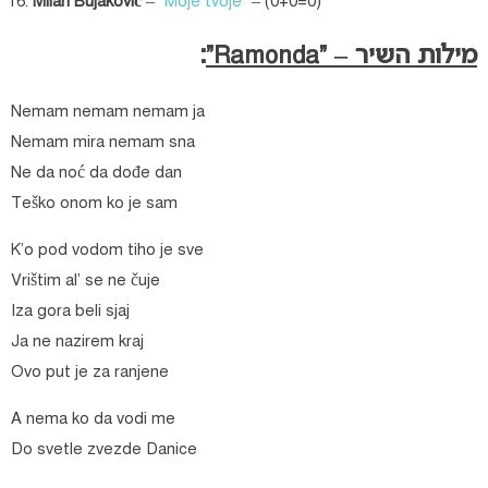
Milan Bujaković
–
“Moje tvoje”
– (0+0=0)
מילות השיר – “Ramonda”
:
Nemam nemam nemam ja
Nemam mira nemam sna
Ne da noć da dođe dan
Teško onom ko je sam
K’o pod vodom tiho je sve
Vrištim al’ se ne čuje
Iza gora beli sjaj
Ja ne nazirem kraj
Ovo put je za ranjene
A nema ko da vodi me
Do svetle zvezde Danice