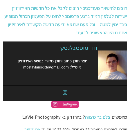
רוצים להישאר מעודכנים? רוצים לקבל את כל חדשות האירוויזיון
ישירות לטלפון הנייד ברגע פרסומם? לחצו על הפעמון הכחול המופיע
בצד ימין למטה – וכל פעם שתצא ידיעה חדשה הקשורה לאירוויזיון –
אתם תיהיו הראשונים לדעת!
דוד מוסטבלנסקי
יוצר תוכן כתוב ותוכן מקורי בנושא האירוויזיון.
אימייל:
mostavlanskid@gmail.com
מחפשים
צלם בר מצווה
? בחרו רק ב- LaVie Photography!
עודכן לאחרונה בתאריך 23 באפריל 2024 10:22 על ידי
אבי זייקנר