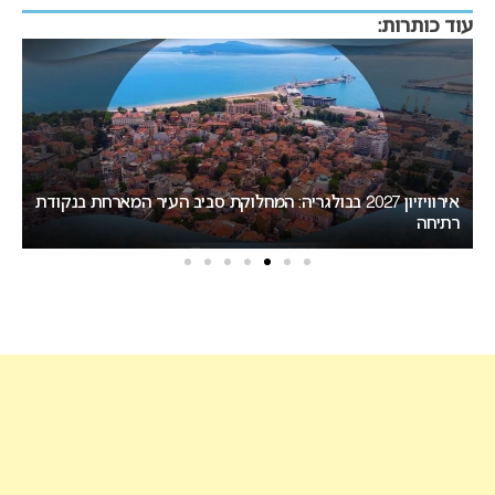
עוד כותרות:
אירוויזיון 2027 בבולגריה: המחלוקת סביב העיר המארחת בנקודת
רתיחה
המיר