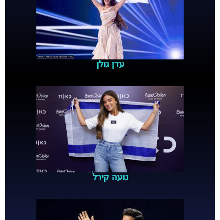
עדן גולן
נועה קירל