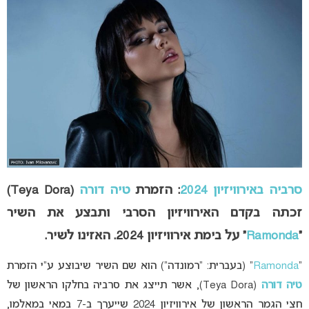
סרביה באירוויזיון 2024
: הזמרת
טיה דורה
(Teya Dora)
זכתה בקדם האירוויזיון הסרבי ותבצע את השיר
“
Ramonda
” על בימת אירוויזיון 2024. האזינו לשיר.
“
Ramonda
” (בעברית: “רמונדה”) הוא שם השיר שיבוצע ע”י הזמרת
טיה דורה
(Teya Dora), אשר תייצג את סרביה בחלקו הראשון של
חצי הגמר הראשון של אירוויזיון 2024 שייערך ב-7 במאי במאלמו,