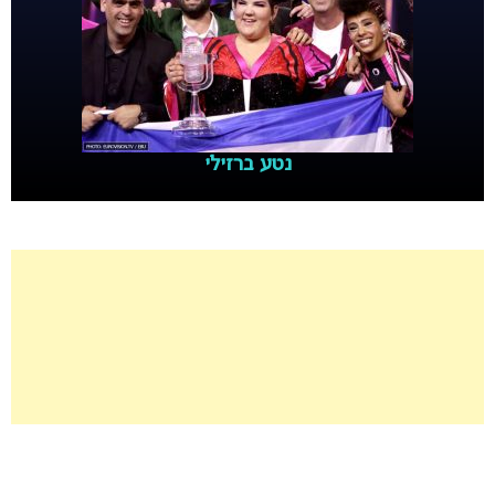
נטע ברזילי