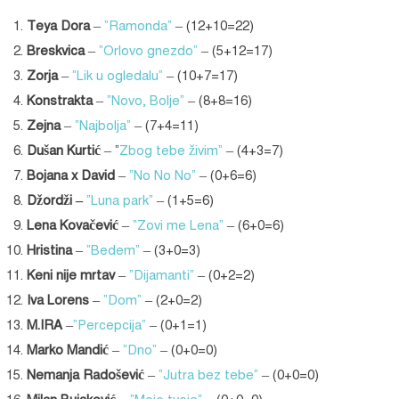
Teya Dora
–
“Ramonda”
– (12+10=22)
Breskvica
–
“Orlovo gnezdo”
– (5+12=17)
Zorja
–
“Lik u ogledalu”
– (10+7=17)
Konstrakta
–
“Novo, Bolje”
– (8+8=16)
Zejna
–
“Najbolja”
– (7+4=11)
Dušan Kurtić
– “
Zbog tebe živim”
– (4+3=7)
Bojana x David
–
“No No No”
– (0+6=6)
Džordži
–
“Luna park”
– (1+5=6)
Lena Kovačević
–
“Zovi me Lena”
– (6+0=6)
Hristina
–
“Bedem”
– (3+0=3)
Keni nije mrtav
–
“Dijamanti”
– (0+2=2)
Iva Lorens
–
“Dom”
– (2+0=2)
M.IRA
–
“Percepcija”
– (0+1=1)
Marko Mandić
–
“Dno”
– (0+0=0)
Nemanja Radošević
–
“Jutra bez tebe”
– (0+0=0)