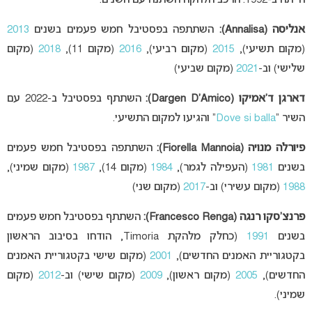
הייתה ב-1992. הרכב הלהקה השתנה עם השנים.
אנליסה (
Annalisa):
השתתפה בפסטיבל חמש פעמים בשנים
2013
(מקום תשיעי),
2015
(מקום רביעי),
2016
(מקום 11),
2018
(מקום
שלישי) וב-
2021
(מקום שביעי)
דארגן ד’אמיקו (Dargen D’Amico):
השתתף בפסטיבל ב-2022 עם
השיר “
Dove si balla
” והגיעו למקום התשיעי.
פיורלה מנויה (Fiorella Mannoia):
השתתפה בפסטיבל חמש פעמים
בשנים
1981
(העפילה לגמר),
1984
(מקום 14),
1987
(מקום שמיני),
1988
(מקום עשירי) וב-
2017
(מקום שני)
פרנצ’סקו רנגה (Francesco Renga):
השתתף בפסטיבל חמש פעמים
בשנים
1991
(כחלק מלהקת Timoria, הודחו בסיבוב הראשון
בקטגוריית האמנים החדשים),
2001
(מקום שישי בקטגוריית האמנים
החדשים),
2005
(מקום ראשון),
2009
(מקום שישי) וב-
2012
(מקום
שמיני).