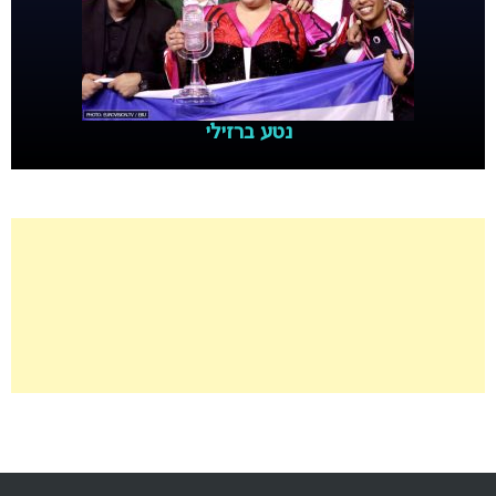
נטע ברזילי