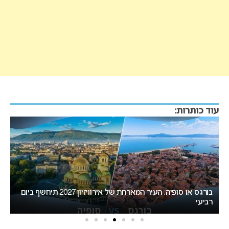
עוד כותרות:
בורגס או סופיה: העיר המארחת של אירוויזיון 2027 תיחשף ביום
רביעי
אירוויזי