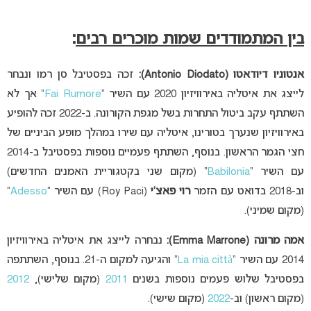
בין המתמודדים שמות מוכרים רבים
:
אנטוניו דיודאטו (Antonio Diodato):
זכה בפסטיבל סן רמו ונבחר
לייצג את איטליה באירוויזיון 2020 עם השיר “
Fai Rumore
” אך לא
השתתף עקב ביטול התחרות בשל מגפת הקורונה. ב-2022 זכה להופיע
באירוויזיון שנערך בטורינו, איטליה עם שירו במהלך מופע הביניים של
חצי הגמר הראשון. בנוסף, השתתף פעמיים נוספות בפסטיבל ב-2014
עם השיר “
Babilonia
” (מקום שני בקטגוריית האמנים החדשים)
וב-2018 בדואט עם הזמר
רוי פאצ’י
(Roy Paci) עם השיר “
Adesso
”
(מקום שמיני).
אמה מרונה (Emma Marrone):
נבחרה לייצג את איטליה באירוויזיון
2014 עם השיר “
La mia città
” והגיעה למקום ה-21. בנוסף, השתתפה
בפסטיבל שלוש פעמים נוספות בשנים
2011
(מקום שלישי),
2012
(מקום ראשון) וב-
2022
(מקום שישי).