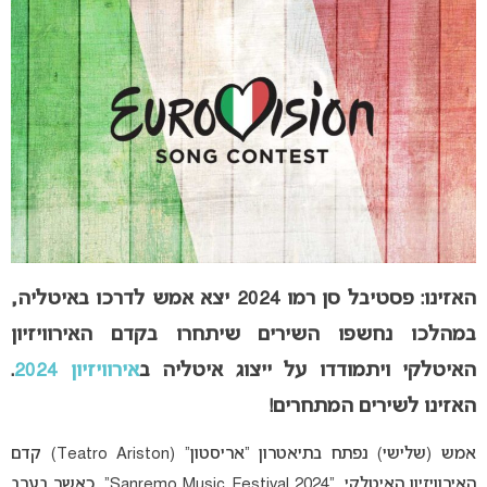
האזינו: פסטיבל סן רמו 2024 יצא אמש לדרכו באיטליה,
במהלכו נחשפו
השירים שיתחרו בקדם האירוויזיון
האיטלקי ויתמודדו על ייצוג איטליה ב
אירוויזיון 2024
.
האזינו לשירים המתחרים!
אמש (שלישי) נפתח בתיאטרון “אריסטון” (Teatro Ariston) קדם
האירוויזיון האיטלקי, “Sanremo Music Festival 2024”, כאשר בערב