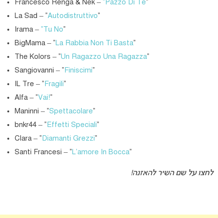
Francesco Renga & Nek –
“Pazzo Di Te
“
La Sad – “
Autodistruttivo
“
Irama –
“Tu No
“
BigMama – “
La Rabbia Non Ti Basta
“
The Kolors – “
Un Ragazzo Una Ragazza
“
Sangiovanni – “
Finiscimi
“
IL Tre – “
Fragili
“
Alfa – “
Vai!
“
Maninni – “
Spettacolare
“
bnkr44 – “
Effetti Speciali
”
Clara – “
Diamanti Grezzi
”
Santi Francesi – “
L’amore In Bocca
”
לחצו על שם השיר להאזנה!