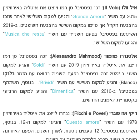
איל וולו (II Volo):
זכו בפסטיבל סן רמו וייצגו את איטליה באירוויזיון
2015 עם השיר “
Grande Amore
” והגיעו למקום השלישי לאחר שזכו
בהצבעת הקהל אך סיימו במקום השישי בהצבעת השופטים. ב-2019
השתתפו בפסטיבל בפעם השנייה עם השיר “
Musica che resta
”
והגיעו למקום השלישי.
אלסנדרו מחמוד (Alessandro Mahmood):
זכה בפסטיבל סן רמו
וייצג את איטליה באירוויזיון 2019 עם השיר “
Soldi
” והגיע למקום
השני. ב-2022 זכה בפסטיבל בפעם השנייה בדואט עם הזמר
בלנקו
(Blanco) והגיע למקום השישי עם השיר “
Brividi
“. בנוסף, השתתף
בפסטיבל ב-2016 עם השיר “
Dimentica
” והגיע למקום הרביעי
בקטגוריית האמנים החדשים.
ריקי אה פוברי (Ricchi e Poveri):
נבחרו לייצג את איטליה באירוויזיון
1978 עם השיר “
Questo amore
” והגיעו למקום ה-12. בנוסף,
השתתפו בפסטיבל 12 פעמים נוספות לאורך השנים, הפעם האחרונה