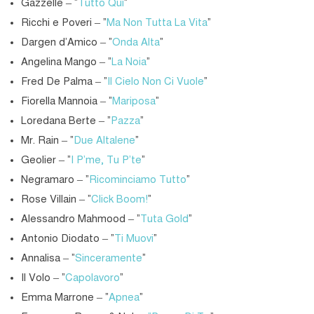
Gazzelle – “
Tutto Qui
“
Ricchi e Poveri – “
Ma Non Tutta La Vita
“
Dargen d’Amico – “
Onda Alta
“
Angelina Mango – “
La Noia
“
Fred De Palma – “
Il Cielo Non Ci Vuole
“
Fiorella Mannoia – “
Mariposa
“
Loredana Berte – “
Pazza
“
Mr. Rain – “
Due Altalene
“
Geolier – “
I P’me, Tu P’te
“
Negramaro – “
Ricominciamo Tutto
“
Rose Villain – “
Click Boom!
“
Alessandro Mahmood – “
Tuta Gold
“
Antonio Diodato – “
Ti Muovi
“
Annalisa – “
Sinceramente
“
Il Volo – “
Capolavoro
“
Emma Marrone – “
Apnea
“