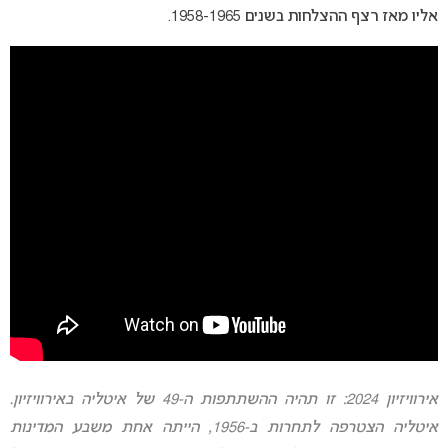
אליו מאז רצף ההצלחות בשנים 1958-1965.
אירוויזיון 2024: זו תהיה ההשתתפות ה-49 של איטליה באירוויזיון.
איטליה הצטרפה לתחרות ב-1956, הייתה אחת משבע המדינות