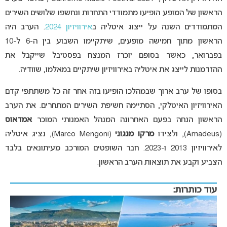
הראשון של המופע הופיעו מתמודדי התחרות ונחשפו שלושים השירים
המתמודדים השנה על ייצוג איטליה ב
אירוויזיון 2024
. הערב היה
הראשון מתוך חמישה מופעים, שיתקיימו השבוע בין ה-6 ל-10
בפברואר, כאשר בסופם יוכרז המנצח בפסטיבל שייקבל את
ההזדמנות לייצג את איטליה באירוויזיון שיתקיים במאלמו, שוודיה.
בסופו של ערב ארוך שבמהלכו הופיעו בזה אחר זה כל משתתפי קדם
האירוויזיון האיטלקי, הסתיימה חשיפת השירים המתחרים. את הערב
הראשון הנחה בפעם האחרונה המנהל האמנותי המוכר
אמדאוס
(Amadeus), ולצידו
מרקו מנגוני
(Marco Mengoni), נציג איטליה
לאירוויזיון 2013 ו-2023.
חבר השופטים המורכב מעיתונאים בלבד
הצביע וקבע את תוצאות הערב הראשון.
עוד כותרות: