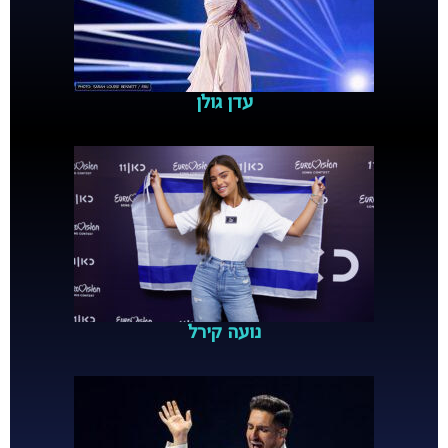
עדן גולן
נועה קירל