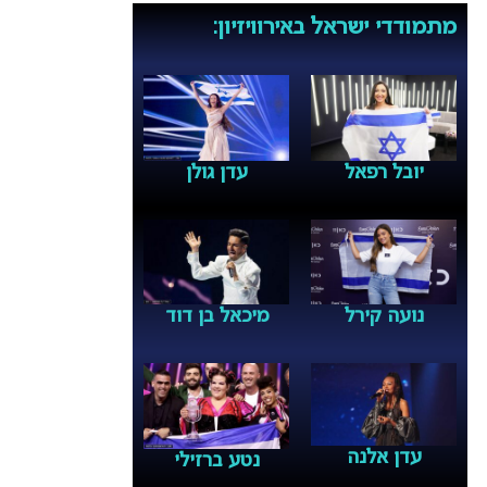
מתמודדי ישראל באירוויזיון:
יובל רפאל
עדן גולן
נועה קירל
מיכאל בן דוד
עדן אלנה
נטע ברזילי