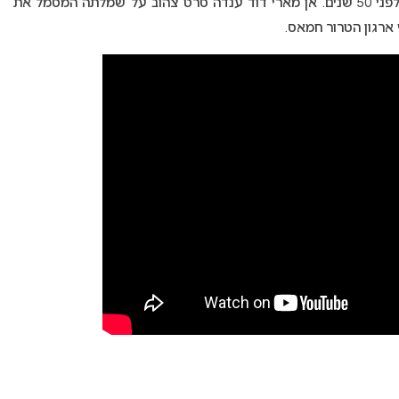
הגדולה וביצעה את הקלאסיקה שביצעה באירוויזיון לפני 50 שנים. אן מארי דוד ענדה סרט צהוב על שמלתה המסמל את
ארגון הטרור חמאס.