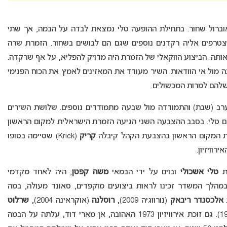
אוברול שחור. בתחילת ההופעה טלי נמצאת לבדה על הבמה, אך שתי
מצטרפים אליה רקדנים נוספים שגם הם לבושים בשחור. הזמרת שרה
 אותה. הביצוע הווקאלי של הזמרת היה מדויק להפליא, על אף שרקדה.
 מול אי הוודאות. השיר מעודד את המאזינים לאמץ את הכוח הפנימי
שלהם למרות המכשולים.
הערב (שבת) והתמודדה מול שבעה מתמודדים נוספים. שלושת השירים
יהם טלי. בסבב ההצבעה השני הגיעה הזמרת הישראלית למקום הראשון
ת המקום הראשון בהצבעת הקהל קיבלה
קריק
(Krick) שסיימה בסופו
וויזיון.
ית
טלי אשכולי
ובוים על ידי הבמאי
משה קפטן
, היה לאחד מקדמי
. במהלך המשדר זכינו לראות ביצועים מוקפדים, סאונד מעולה, במה
:
אלכסנדר ריבאק
(נורווגיה 2009),
רוסלנה
(אוקראינה 2004),
שרלוט
(לוקסמבורג 1972). גם זוכת אירוויזיון 1973 האהובה, אן מארי דוד, עלתה על הבמה