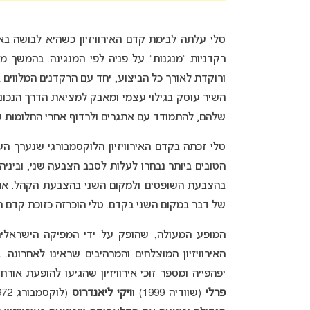
טלי עלתה לבימת קדם האירוויזיון כשהיא לבושה ב
רקדניות “מנגנות” על פניה לפי המנגינה. בהמשך 
ורוקדת לאורך כל הביצוע, יחד עם הרקדנים המלווים
השיר עוסק בגילוי עצמי ומאבק למציאת הדרך הנכונה
שלהם, להתמודד עם אתגרים ולרדוף אחרי החלומות 
טלי זכתה בקדם האירוויזיון הלוקסמבורגי שנערך 
הטובים ביותר נבחרו לעלות לסבב הצבעה שני, ובינ
בהצבעת השופטים ולמקום השני בהצבעת הקהל. א
של דבר במקום השני בקדם. טלי הוכרזה כזוכת קדם האיר
המופע המעולה, שהופק על ידי המפיקה הישראל
האירוויזיון המוצלחים והמרהיבים שראינו לאחרונה
יפהפייה ומספר זוכי אירוויזיון שהגיעו להופעת אורח
פרלי
(שוודיה 1999) ו
ויקי ליאנדרוס