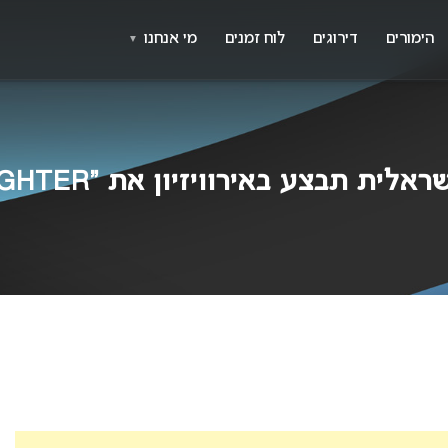
X
א
הימורים
דירוגים
לוח זמנים
מי אנחנו
▼
ת תבצע באירוויזיון את “FIGHTER”