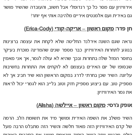
אירוויזיון עם מסר כל כך רנדומלי אבל חשוב, והעובדה שהשיר מושר
גם באירית ועם אלמנטים איריים מלהיבה אותי אף יותר!
חן פדר:
מקום ראשון –
אריקה-קודי (Erica-Cody)
נראה שגם השנה אירלנד החליטה שלא לקחת את עצמה ברצינות
בנוגע לתחרות האירוויזיון. כבר מספר שנים שהמדינה מוכרת בעיקר
בחוסר המזל שלה בתחרות ובכך שהיא לא עולה לגמר, אך אני מאמין
שבסופו של יום האירים בעצמם לא לוקחים את התחרות בחשיבות
עליונה. השיר שכן בחרתי לדרג במקום הראשון הוא שיר חביב אך לא
מספיק טוב. עם ביצוע מספיק חזק וטוב בלייב הוא לגמרי יכול לראות
את גמר האירוויזיון.
אופק ג’רסי:
מקום ראשון –
איילשה (Ailsha)
השיר משלב את השפה האירית ומושך מיד את תשומת הלב. הרמה
של קדם האירוויזיון הזה מאוד חלשה והשיר הזה מתבלט הרבה מעל