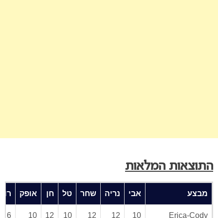
התוצאות המלאות
מבצע
אבי
נריה
שחר
טל
חן
אופק
רוני
6
10
12
10
12
12
10
Erica-Cody