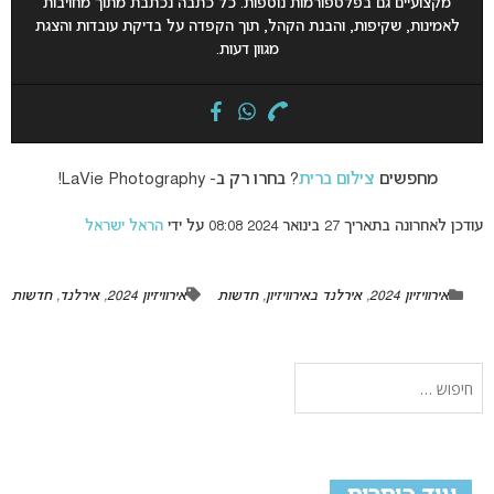
מקצועיים גם בפלטפורמות נוספות. כל כתבה נכתבת מתוך מחויבות
לאמינות, שקיפות, והבנת הקהל, תוך הקפדה על בדיקת עובדות והצגת
מגוון דעות.
מחפשים
צילום ברית
? בחרו רק ב- LaVie Photography!
עודכן לאחרונה בתאריך 27 בינואר 2024 08:08 על ידי
הראל ישראל
אירוויזיון 2024
,
אירלנד באירוויזיון
,
חדשות
אירוויזיון 2024
,
אירלנד
,
חדשות