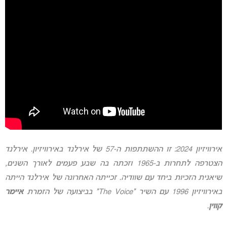
אירוויזיון 2024: זו ההשתתפות ה-57 של אירלנד באירוויזיון. אירלנד
הצטרפה לתחרות ב-1965 וזכתה בה שבע פעמים לאורך השנים,
שיאנית הזכיות ביחד עם שוודיה. זכייתה האחרונה של אירלנד הייתה
באירוויזיון 1996 עם השיר “The Voice” בביצועה של הזמרת
איימר
קווין
.