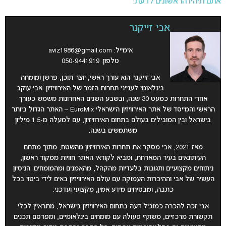
אתם תיהיו הראשונים לדעת!
אבי זייקנר
אימייל:
aviz1986@gmail.com
טלפון: 050-9441919
אבי זייקנר הוא עורך ראשי, יוצר תוכן, פרשן ומומחה
בינלאומי לענייני תחרות הזמר של האירוויזיון. אבי עוקב
אחרי התחרות כמעט 30 שנה, ובשבע השנים האחרונות משמש כעורך
הראשי והמייסד של אתר האירוויזיון הישראלי EuroMix – האתר הגדול ביותר
בישראל ובין המובילים בעולם בתחום האירוויזיון, עם למעלה מ-1.5 מיליון
משתמשים בשנה.
מאז 2021, אבי מסקר את תחרות האירוויזיון מהשטח, מתוך מתחם
העיתונאים בעיר המארחת, ומביא לקוראי האתר חוויות ממקור ראשון,
ניתוחים מקצועיים ותגובות בלעדיות מהקהל, מהאמנים ומהמומחים. הניסיון
העשיר של אבי וההיכרות העמוקה עם עולם האירוויזיון באים לידי ביטוי בכל
כתבה, ומבטיחים מידע אמין, מקצועי ועדכני.
אבי זכה להכרה כמוביל דעה בתחום האירוויזיון בישראל, מתראיין לכלי
תקשורת מרכזיים, משתף פעולה עם מומחים בינלאומיים, ומפרסם תכנים