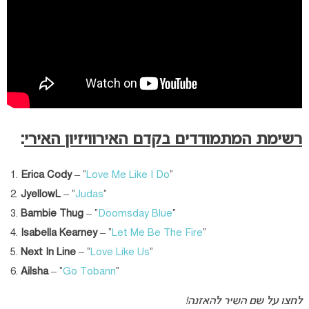
רשימת המתמודדים בקדם האירוויזיון האירי
:
Erica Cody
– “
Love Me Like I Do
“
JyellowL
– “
Judas
“
Bambie Thug
– “
Doomsday Blue
“
Isabella Kearney
– “
Let Me Be The Fire
“
Next In Line
– “
Love Like Us
“
Ailsha
– “
Go Tobann
“
לחצו על שם השיר להאזנה!