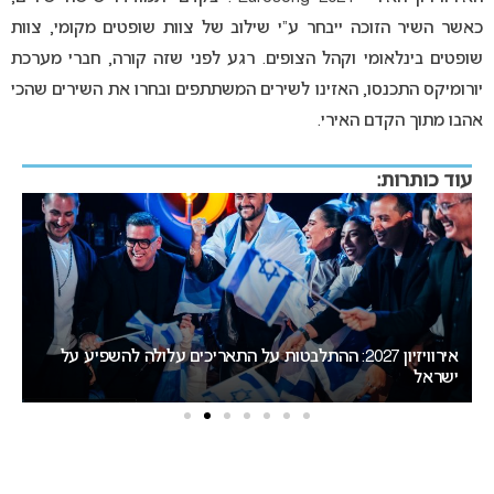
כאשר השיר הזוכה ייבחר ע”י שילוב של צוות שופטים מקומי, צוות
שופטים בינלאומי וקהל הצופים. רגע לפני שזה קורה, חברי מערכת
יורומיקס התכנסו, האזינו לשירים המשתתפים ובחרו את השירים שהכי
אהבו מתוך הקדם האירי.
עוד כותרות:
דרמה בבולגריה: בורגס סוגרת פער מסופיה במירוץ לאירוח
אירוויזיון 2027