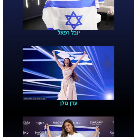
יובל רפאל
עדן גולן