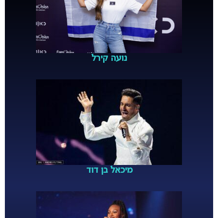
נועה קירל
מיכאל בן דוד