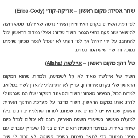
שחר אסידו: מקום ראשון –
אריקה-קודי (Erica-Cody)
לפי רמת השירים בקדם האירוויזיון האירי נדמה שאירלנד ממש רוצה
להישאר שוב פעם בחצי הגמר. השיר שדורג אצלי במקום הראשון יכול
להתחבב על ידי הקהל אך לפי דעתי לא יעפיל לגמר מכיוון שרמתו
נמוכה וזה שיר שיש המון כמותו.
טל דהן: מקום ראשון –
איילשה (Ailsha)
השיר של איילשה מאוד לא קל לשמיעה, ולמרות שהוא המקום
הראשון שלי בקדם אירוויזיון, עדיין לא התרגלתי להאזין לשיר במלואו.
למרות הכול, הסיפור מאחורי השיר והסאונד המקורי שלו הם שגרמו לי
לדרג אותו במקום הראשון. השיר מדבר על מערכת החינוך האירית
והאופן שבו איריים לומדים את שפתם. למרות שתלמידים רבים בילו
למעלה מעשור בשיעורי השפה האירית, רובם לא יכולים לנהל כיום
שיחה באירית. בבחינה הסופית רואים ילדים בני 18 שעדיין עובדים עם
ספרי תמונות כדי לתאר סצנות בשפה פשוטה. לא זכור לי שיר