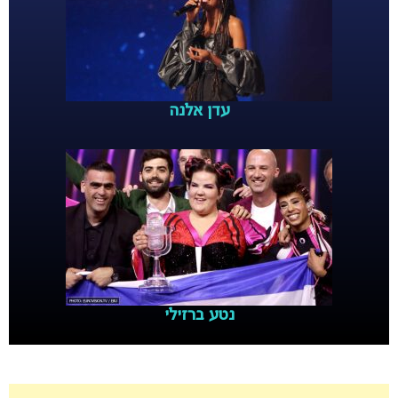
עדן אלנה
נטע ברזילי