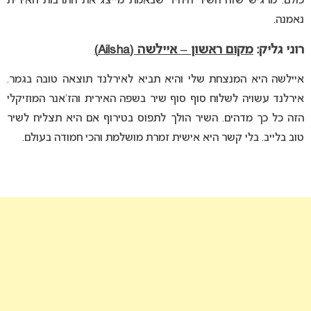
כולם. מרגיש שזה השיר היחיד שבאמת מייצג את התרבות האירית
נאמנה.
רוני גליק:
מקום ראשון –
איילשה (Ailsha)
איילשה היא המנצחת שלי והיא תביא לאירלנד תוצאה טובה בגמר.
אירלנד עשויה לשלוח סוף סוף שיר בשפה האירית והז’אנר המוזיקלי
הזה כל כך מדהים. השיר הולך לתפוס בטירוף אם היא תצליח לשיר
טוב בלייב. בלי קשר היא אישית זמרת מושלמת והכי חמודה בעולם.