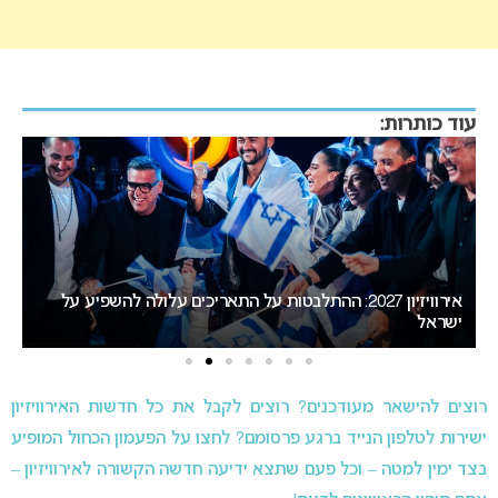
עוד כותרות:
דרמה בבולגריה: בורגס סוגרת פער מסופיה במירוץ לאירוח
אירוויזיון 2027
רוצים להישאר מעודכנים? רוצים לקבל את כל חדשות האירוויזיון
ישירות לטלפון הנייד ברגע פרסומם? לחצו על הפעמון הכחול המופיע
בצד ימין למטה – וכל פעם שתצא ידיעה חדשה הקשורה לאירוויזיון –