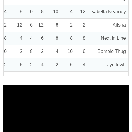
4
8
10
8
10
4
12
Isabella Kearney
12
12
6
12
6
2
2
Ailsha
8
4
4
6
8
8
8
Next In Line
10
2
8
2
4
10
6
Bambie Thug
2
6
2
4
2
6
4
JyellowL