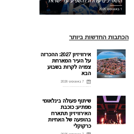
התאריכים עלולה להשפיע על ישראל
1 באוגוסט 2026
הכתבות החדשות ביותר
אירוויזיון 2027: ההכרזה
על העיר המארחת
צפויה לקרות בשבוע
הבא
7 באוגוסט 2026
ההכרזה על העיר המארחת של אירוויזיון 2027 בבולגריה, תתקיים על פי הדיווחים בשבוע הבא. רשת הטלוויזיה הבולגרית, BNT, מתייחסת לראשונה לפרסומים על חילוקי דעות עם ממשלת בולגריה על נושא בחירת ...
שיתוף פעולה בינלאומי
מפתיע: כוכבת
האירוויזיון תתארח
בהופעה של האחיות
כרקוקלי