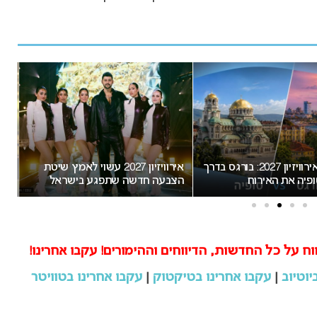
יון 2027: בורגס בדרך
אירוויזיון 2027 עשוי לאמץ שיטת
“אני צריכה לשתף את
הצבעה חדשה שתפגע בישראל
חשוב”: הכרזתה של זוכת
מסעירה את הרשת
וח על כל החדשות, הדיווחים וההימורים! עקבו אחרינו!
יוטיוב
|
עקבו אחרינו בטיקטוק
|
עקבו אחרינו בטוויטר