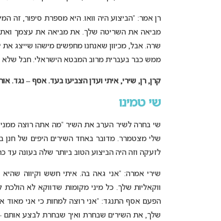
רן אמר: “הביצוע היה וואו. היא מספרת סיפור, זה 
מביאה את השריטה שלך. את מביאה את עצמך ואת זמ
שרה. אבל, מכיוון שאנחנו מחפשים מישהו שייצג את י
ממש כבר בעברית מרוב המבטא הישראלי. חבל שלא תמש
קרן, רן, שירי, איתי ועדן הצביעו בעד. אסף – נגד. אור קי
שי טמינו
שי בחרה לשיר הערב את השיר “מה אתה רוצה ממני?
שלי מצטמרר. מדובר באחד השירים היפים של חנן בן 
לזעקה וזה היה הביצוע הטוב ביותר שלה בעונה עד כה
שירי אמרה: “אני גאה בה. איתי חשש וקיווה שהיא
ווקאליות שלך. כל מיני מקומות שדווקא לא הולכת למ
הפעם אסף התנגד: “אני רוצה למחות כי אני מאוד א
שלך, את השירים שבחרת ואיך שבחרת לבצע אותם – 