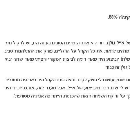
לה 83%.
של
אייל גולן
). דור הוא אחד הזמרים הטובים בעונה הזו, יש לו קול חזק
יה מדהים לראות את כל הקהל על הרגליים, פורק את ההתלהבות סביב
ת! הביצוע היה מאוד דומה לביצוע המקורי ורציתי מאוד שדור יביא
ולן זה כבוד!
קות אותי, עושות לי חשק לקום ונראה שגם הקהל היה באנרגיה מטורפת.
ש לי שום דבר מהביצוע של אייל. אבל מעבר לזה, אנרגטית זה היה
בה לך על זריקת השמחה הזאת שהכנסת. הייתה פה אנרגיה מטורפת”.