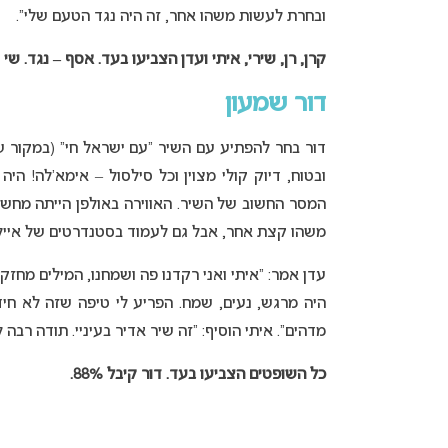
ובחרת לעשות משהו אחר, זה היה נגד הטעם שלי”.
קרן, רן, שירי, איתי ועדן הצביעו בעד. אסף – נגד. שי קיב
דור שמעון
דור בחר להפתיע עם השיר “עם ישראל חי” (במקור 
ובטוח, דיוק קולי מצוין וכל סילסול – אימא’לה! ה
המסר החשוב של השיר. האווירה באולפן הייתה מחשמל
משהו קצת אחר, אבל גם לעמוד בסטנדרטים של אייל ג
עדן אמר: “איתי ואני רקדנו פה ושמחנו, המילים מחז
היה מרגש, נעים, שמח. הפריע לי טיפה שזה לא חיד
מדהים”. איתי הוסיף: “זה שיר אדיר בעיניי. תודה ר
כל השופטים הצביעו בעד. דור קיבל 88%.