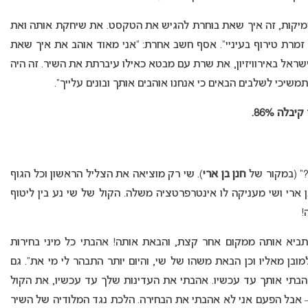
המימיקות, זה איך שאת בוחרת להגיש את הטקסט. את שיחקת אותה ואת
רת טירוף בעיניי”. אסף חשב אחרת: “אני מאוד אוהב את איך שאת
שראל באירוויזיון, את שרת עם מבטא כאילו עיברתת את השיר. זה היה
יכי לשלבים הבאים כי אנחנו אוהבים אותך ובונים עלייך”.
בלה 86%.
” (במקור של
חנן בן ארי
). שי רק מוציאה את הצליל הראשון וכל הגוף
ארי ושי מעניקה לו אינטרפרטציה משלה. הקול של שי נע בין ליטוף
!
 תביא אותה ממקום אחר קצת, והבאת אותה! אהבתי כל מיני בחירות
ובן מאליו וכן הבאת משהו של שי, והיום יותר התבהר לי מי את”. גם
הבתי אותך עד עכשיו. אהבתי את העדינות שלך עד עכשיו, את הקול
אבל הפעם אני לא אהבתי את הבחירה. הלכת נגד המלודיה של השיר