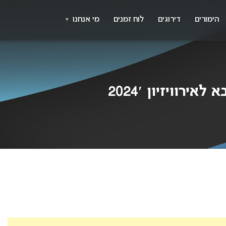
X
א
הימורים
דירוגים
לוח זמנים
מי אנחנו
▼
ירוויזיון 2024′