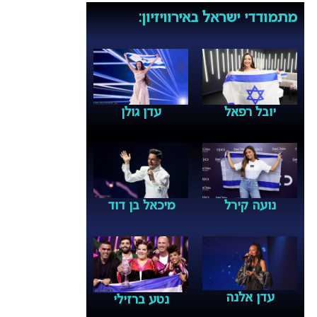
מתמודדי ישראל באירוויזיון:
יובל רפאל
עדן גולן
נועה קירל
מיכאל בן דוד
עדן אלנה
נטע ברזילי