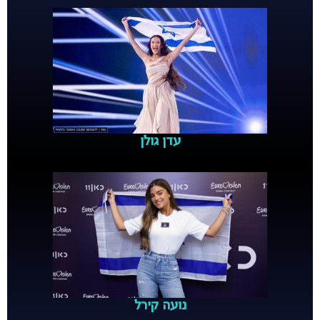
עדן גולן
נועה קירל