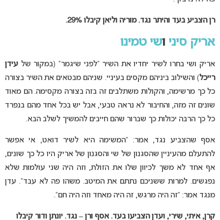
רן הצביע בעד והיתר נגד. מוריה וליאן קיבלו 29%.
אריק סיני
ו
שי טמינו
אריק ושי בחרו לשיר יחדיו את השיר “לפני שיגמר” (במקור של
עידן
רייכל
) והשילוב ביניהם מקסים בעיניי. שניהם מבטאים את השיר בצורה
כל כך מרשימה, והקולות משתלבים זה בזה בצורה מקסימה. הם מאוד
שונים זה מזה, והחיבור לא נראה טבעי, אבל יש בכל אחד מהם בנפרד
כל כך הרבה יכולות כך שברור שהם חייבים להמשיך לשלב הבא.
אסף שהצביע נגד, אמר: “המשימה היא לשיר דואט, אי אפשר
להתעלם מהעיניין שהסגנון של שי והסגנון של אריק היו כל כך שונים,
אף אחד לא משך לכיוון שלו את הזולת, וזה היה שני עולמות שלא
נפגשים. למרות ששניכם נתתם את המיטב. משהו פה לא עבד”. עדן
מנגד אמר: “זה היה מרגש, זה היה מאחד וזה היה חם”.
קרן, איתי, שירי, ועדן הצביעו בעד. אסף ורן – נגד. יונתן ודור קיבלו