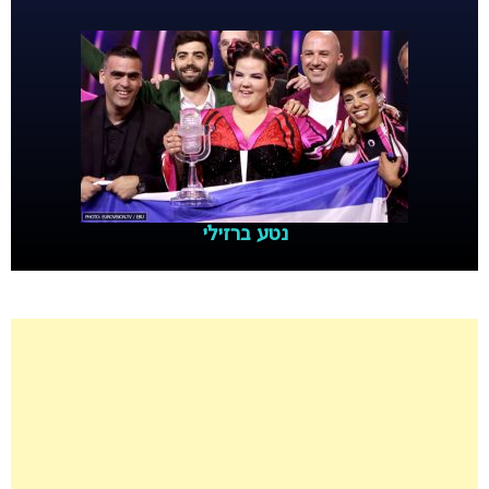
נטע ברזילי