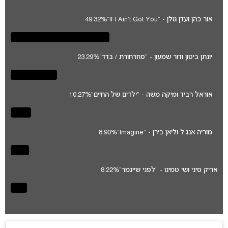
אור כהן ועדן גולן - "If I Ain't Got You"
49.32%
יונתן ביטון ודור שמעון - "סחרחורת / בדד"
23.29%
אוראל רביד ומיקה משה - "ילדים של החיים"
10.27%
מוריה אנג'ל וליאן בירן - "Imagine"
8.90%
אריק סיני ושי טמינו - "לפני שייגמר"
8.22%