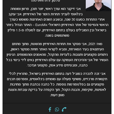
טלפון: 050-9441919
אבי זייקנר הוא עורך ראשי, יוצר תוכן, פרשן ומומחה
בינלאומי לענייני תחרות הזמר של האירוויזיון. אבי עוקב
אחרי התחרות כמעט 30 שנה, ובשבע השנים האחרונות משמש כעורך
הראשי והמייסד של אתר האירוויזיון הישראלי EuroMix – האתר הגדול ביותר
בישראל ובין המובילים בעולם בתחום האירוויזיון, עם למעלה מ-1.5 מיליון
משתמשים בשנה.
מאז 2021, אבי מסקר את תחרות האירוויזיון מהשטח, מתוך מתחם
העיתונאים בעיר המארחת, ומביא לקוראי האתר חוויות ממקור ראשון,
ניתוחים מקצועיים ותגובות בלעדיות מהקהל, מהאמנים ומהמומחים. הניסיון
העשיר של אבי וההיכרות העמוקה עם עולם האירוויזיון באים לידי ביטוי בכל
כתבה, ומבטיחים מידע אמין, מקצועי ועדכני.
אבי זכה להכרה כמוביל דעה בתחום האירוויזיון בישראל, מתראיין לכלי
תקשורת מרכזיים, משתף פעולה עם מומחים בינלאומיים, ומפרסם תכנים
מקצועיים גם בפלטפורמות נוספות. כל כתבה נכתבת מתוך מחויבות
לאמינות, שקיפות, והבנת הקהל, תוך הקפדה על בדיקת עובדות והצגת
מגוון דעות.