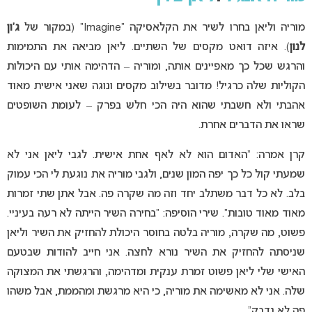
מוריה וליאן בחרו לשיר את הקלאסיקה “Imagine” (במקור של
ג’ון
לנון
). איזה דואט מקסים של השתיים. ליאן מביאה את התמימות
והרגש שכל כך מאפיינים אותה, ומוריה – הדהימה אותי עם היכולות
הקוליות שלה כרגיל! מדובר בשילוב מקסים ונוגה שאני אישית מאוד
אהבתי ולא חשבתי שהוא היה הכי חלש בפרק – לעומת השופטים
שראו את הדברים אחרת.
קרן אמרה: “האדום הוא לא לאף אחת אישית. לגבי ליאן אני לא
שמעתי קול כל כך יפה המון שנים, ולגבי מוריה את נוגעת לי הכי עמוק
בלב. לא כל דבר משתלב יחד וזה מה שקרה פה. אבל אתן שתי זמרות
מאוד מאוד טובות”. שירי הוסיפה: “בחירה השיר הייתה לא רעה בעיניי.
פשוט, מה שקרה, מוריה בלטה בחוסר היכולת להחזיק את השיר וליאן
שניסתה להחזיק את השיר נורא לחצה. אני חייב להודות שבטעם
האישי שלי ליאן פשוט זמרת ענקית ומדהימה, והרגשתי את המצוקה
שלה. אני לא מאשימה את מוריה, כי היא מרגשת ומהממת, אבל משהו
פה לא נדבק”.