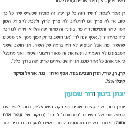
באירוויזיון – אין סיכוי שהיינו עולים לגמר!
רן אמר לצמד: “השיר הזה כל כך יפה. זה מוכיח שכשיש שיר כל כך
טוב, אז לא צריך גם להתלהב ולא צריך לרוץ וללכת לקצוות. המון
המון טוהר ותמימות היה פה, בעיניי זה מאוד יפה והלוואי ויהיה לנו דבר
כזה באירוויזיון”. אסף ענה לרן: “אני חושב בדיוק הפוך ממך. אני מסכים
שהשיר יפה. אבל הביצוע לא היה ברמה של השיר, אני חושב ששני
המבצעים לא העמיקו, ועשו את זה מאוד חיצוני ושטוח, ואני מתנצל
כי אני אוהב כל אחד מכם. אני חושב שאתם שרים יפה בדרך כלל”.
קרן, רן, שירי, ועדן הצביעו בעד. אסף ואיתי – נגד. אוראל ומיקה
קיבלו 73%.
יונתן ביטון
ו
דור שמעון
יונתן ודור, שני קצוות שונים במוזיקה הישראלית, בחרו לשיר את
המאש-אפ של השירים “סחרחורת” ו”בדד” (במקור של
עומר אדם
ו
טונה
). מדובר בשניים מהזמרים היותר ראויים להערכה בתכנית הזו.