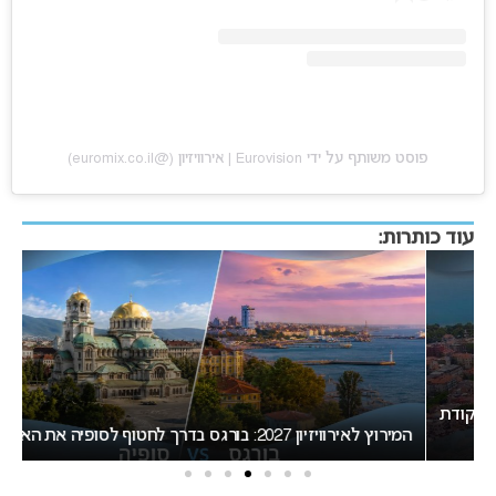
פוסט משותף על ידי ‏‎Eurovision | אירוויזיון‎‏ (@‏‎euromix.co.il‎‏)
עוד כותרות:
המירוץ לאירוויזיון 2027: בורגס בדרך לחטוף לסופיה את האירוח
בי