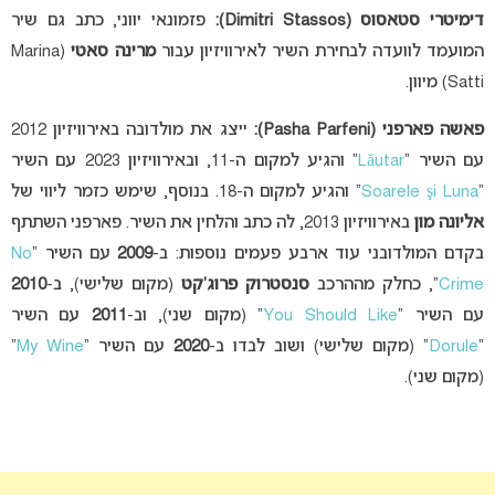
דימיטרי סטאסוס (Dimitri Stassos):
פזמונאי יווני, כתב גם שיר
המועמד לוועדה לבחירת השיר לאירוויזיון עבור
מרינה סאטי
(Marina
Satti) מיוון.
פאשה פארפני (Pasha Parfeni):
ייצג את מולדובה באירוויזיון 2012
עם השיר “
Lăutar
” והגיע למקום ה-11, ובאירוויזיון 2023 עם השיר
“
Soarele şi Luna
” והגיע למקום ה-18
. בנוסף, שימש כזמר ליווי של
אליונה
מון
באירוויזיון 2013, לה כתב והלחין את השיר. פארפני השתתף
בקדם המולדובני עוד ארבע פעמים נוספות: ב-
2009
עם השיר “
No
Crime
“, כחלק מההרכב
סנסט
ר
וק פרוג’קט
(מקום שלישי), ב-
2010
עם השיר “
You Should Like
” (מקום שני), וב-
2011
עם השיר
“
Dorule
” (מקום שלישי) ושוב לבדו ב-
2020
עם השיר “
My Wine
”
(מקום שני).