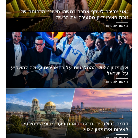
“אני צריכה לשתף אתכם במשהו חשוב”: הכרזתה של
זוכת האירוויזיון מסעירה את הרשת
4 באוגוסט 2026
אירוויזיון 2027: ההתלבטות על התאריכים עלולה להשפיע
על ישראל
1 באוגוסט 2026
דרמה בבולגריה: בורגס סוגרת פער מסופיה במירוץ
לאירוח אירוויזיון 2027