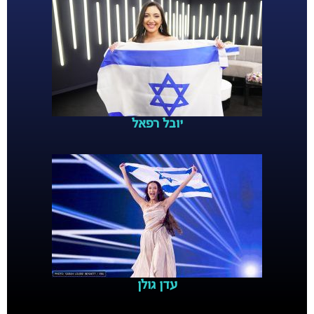
יובל רפאל
עדן גולן