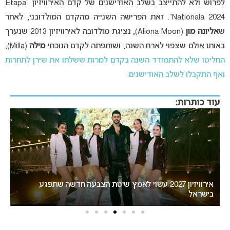
לפרוש ולא להתייצב בשלב האודישנים של קדם האירוויזיון “Etapa
Nationala 2024”. זאת הפרישה השנייה מהקדם המולדובני, לאחר
ש
אליונה מון
(Aliona Moon), נציגת מולדובה לאירוויזיון 2013 שנערך
באותו אולם שצפוי לארח השנה, ושותפתה לקדם הנוכחי
מילה
(Milla),
החליטו שלא להתמודד השנה בקדם למרות ששלחו את שירן לתחרות
ואף התקבלו לשלב האודישנים
.
עוד כותרות:
“אני צריכה לשתף אתכם במשהו חשוב”: הכרזתה של זוכת
האירוויזיון מסעירה את הרשת
י