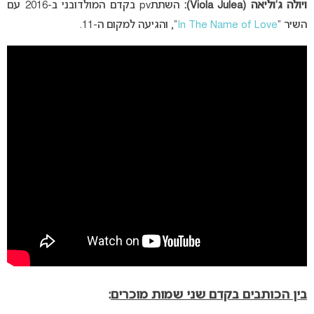
ויולה ג’וליאה (Viola Julea):
השתתpv בקדם המולדובני ב-2016 עם
השיר “
In The Name of Love
“, והגיעה למקום ה-11.
בין הכותבים בקדם שני שמות מוכרים
: