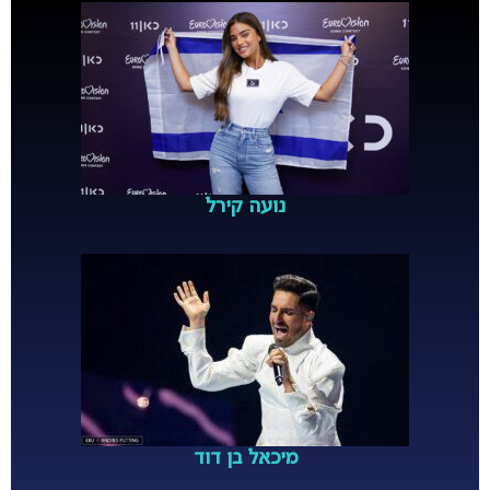
נועה קירל
מיכאל בן דוד