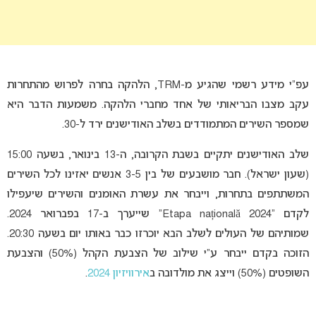
עפ”י מידע רשמי שהגיע מ-TRM, הלהקה בחרה לפרוש מהתחרות
עקב מצבו הבריאותי של אחד מחברי הלהקה. משמעות הדבר היא
שמספר השירים המתמודדים בשלב האודישנים ירד ל-30.
שלב האודישנים יתקיים בשבת הקרובה, ה-13 בינואר, בשעה 15:00
(שעון ישראל). חבר מושבעים של בין 3-5 אנשים יאזינו לכל השירים
המשתתפים בתחרות, וייבחר את עשרת האומנים והשירים שיעפילו
לקדם “Etapa națională 2024” שייערך ב-17 בפברואר 2024.
שמותיהם של העולים לשלב הבא יוכרזו כבר באותו יום בשעה 20:30.
הזוכה בקדם ייבחר ע”י שילוב של הצבעת הקהל (50%) והצבעת
השופטים (50%) וייצג את מולדובה ב
אירוויזיון 2024
.