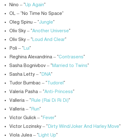
Nino – “
Up Again
“
OL – “No Time No Space”
Oleg Spinu – “
Jungle
“
Oliv Sky – “
Another Universe
“
Oliv Sky – “
Loud And Clear
“
Poli – “
Lui
“
Reghina Alexandrina – “
Contrasens
“
Sasha Bognivbov – “
Married to Twins
“
Sasha Letty – “
DNA
“
Tudor Bumbac – “
Tudorel
“
Valeria Pasha – “
Anti-Princess
“
Valleria – “
Rule (Rai Di Ri Di)
“
Valleria – “
Run
“
Victor Gulick – “
Fever
“
Victor Lozinsky – “
Dirty Wind/Joker And Harley Move
“
Viola Julea – “
Light Up
“