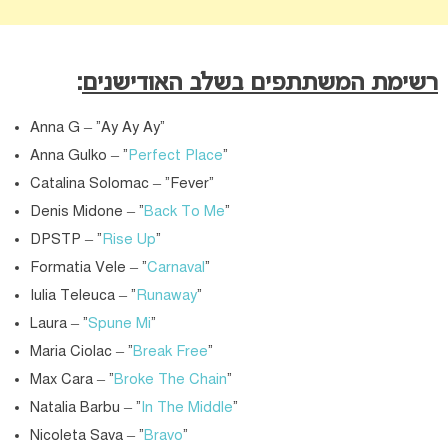
רשימת המשתתפים בשלב האודישנים
:
Anna G – “Ay Ay Ay”
Anna Gulko – “
Perfect Place
“
Catalina Solomac – “Fever”
Denis Midone – “
Back To Me
“
DPSTP – “
Rise Up
“
Formatia Vele – “
Carnaval
“
Iulia Teleuca – “
Runaway
“
Laura – “
Spune Mi
“
Maria Ciolac – “
Break Free
“
Max Cara – “
Broke The Chain
“
Natalia Barbu – “
In The Middle
“
Nicoleta Sava – “
Bravo
“