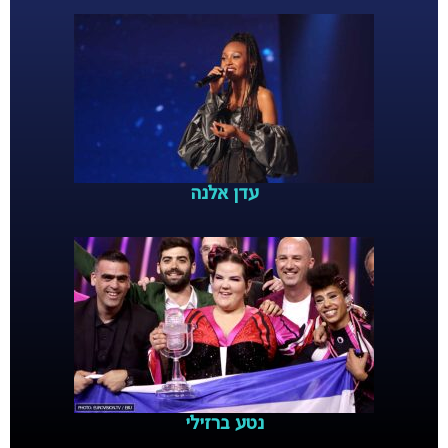
עדן אלנה
נטע ברזילי