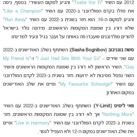
2012 עם השיר “
Toate Vor Fi
” והגיע למקום העשירי. בנוסף, ניסה
את מזלו בקדם המולדובני ב-2020 עם השיר “
Like a Champion
”
והגיע למקום ה-16. הוא חזר בשנית ב-2022 עם השיר “
Run Away
”
שלא דורג בין שמונת המקומות הראשונים. מידונה נולד בישראל
להורים מולדובנים שעבדו פה באותה על ועבר בגיל צעיר למדינתו.
סשה בוגניבוב (Sasha Bognibov):
השתתף בשלב האודישנים ב-2022
עם שני שירים – “
I Just Had Sex With Your Ex
” ו-“
My Friend Is
Gay
“. השיר הראשון לא דורג בין שמונת המקומות הראשונים והשיר
השני נפסל מסיבות לא ידועות. חזר בשנית ב-2023 לקדם המולדובני
עם השיר “
My Favourite Schoolgirl
” וסיים את שלב האודישנים
במקום האחרון.
וואי לימיט (Y-Limit):
השתתף בשלב האודישנים ב-2022 עם השיר
“
Nothing More
” אך לא דורג בין שמונת המקומות הראשונים. חזר
בשנית ב-2023 לקדם המולדובני עם השיר “
Live in Harmony
” וסיים
את שלב האודישנים במקום ה-12 ולא העפיל לגמר.