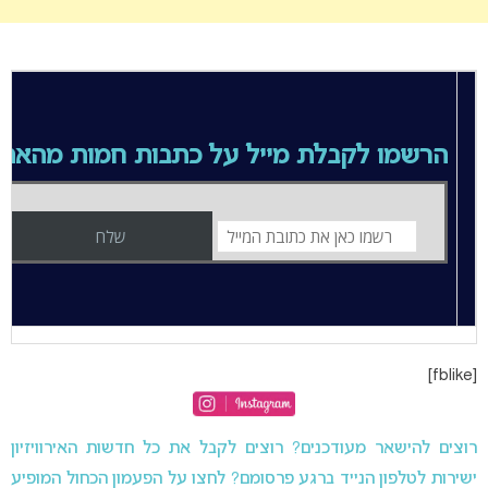
הרשמו לקבלת מייל על כתבות חמות מהאתר
[fblike]
רוצים להישאר מעודכנים? רוצים לקבל את כל חדשות האירוויזיון
ישירות לטלפון הנייד ברגע פרסומם? לחצו על הפעמון הכחול המופיע