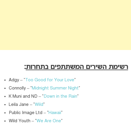
רשימת השירים המשתתפים בתחרות
:
Adgy – “
Too Good for Your Love
“
Connolly – “
Midnight Summer Night
“
K Muni and ND – “
Down in the Rain
“
Leila Jane – “
Wild
“
Public Image Ltd – “
Hawaii
“
Wild Youth – “
We Are One
“