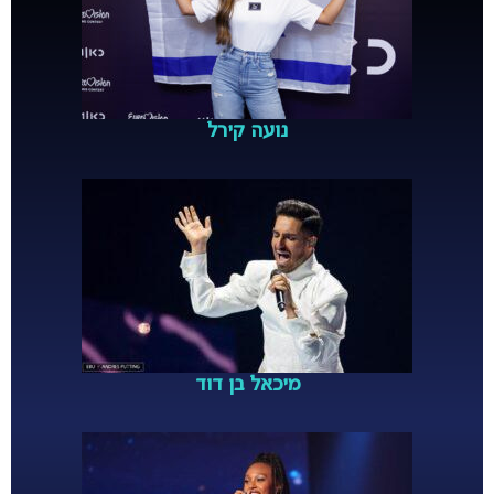
נועה קירל
מיכאל בן דוד