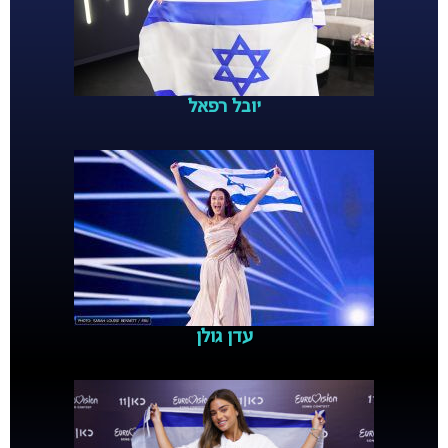
יובל רפאל
עדן גולן