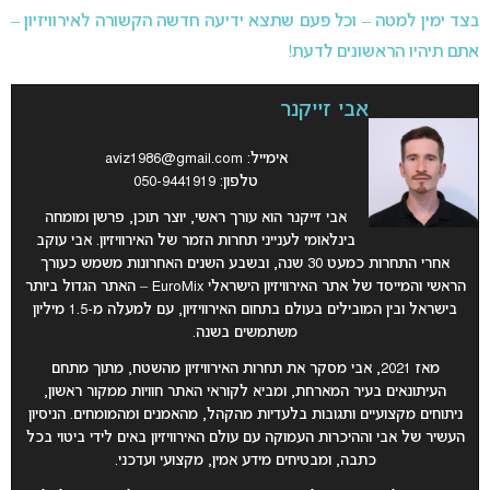
בצד ימין למטה – וכל פעם שתצא ידיעה חדשה הקשורה לאירוויזיון –
אתם תיהיו הראשונים לדעת!
אבי זייקנר
אימייל:
aviz1986@gmail.com
טלפון: 050-9441919
אבי זייקנר הוא עורך ראשי, יוצר תוכן, פרשן ומומחה
בינלאומי לענייני תחרות הזמר של האירוויזיון. אבי עוקב
אחרי התחרות כמעט 30 שנה, ובשבע השנים האחרונות משמש כעורך
הראשי והמייסד של אתר האירוויזיון הישראלי EuroMix – האתר הגדול ביותר
בישראל ובין המובילים בעולם בתחום האירוויזיון, עם למעלה מ-1.5 מיליון
משתמשים בשנה.
מאז 2021, אבי מסקר את תחרות האירוויזיון מהשטח, מתוך מתחם
העיתונאים בעיר המארחת, ומביא לקוראי האתר חוויות ממקור ראשון,
ניתוחים מקצועיים ותגובות בלעדיות מהקהל, מהאמנים ומהמומחים. הניסיון
העשיר של אבי וההיכרות העמוקה עם עולם האירוויזיון באים לידי ביטוי בכל
כתבה, ומבטיחים מידע אמין, מקצועי ועדכני.