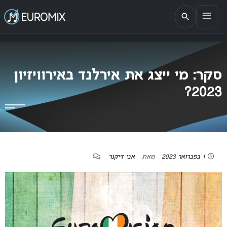
EUROMIX
אתר הבית של האירוויזיון בישראל
סקר: מי ייצג את אירלנד באירוויזיון
2023?
1 בפברואר 2023
מאת
אבי זייקנר