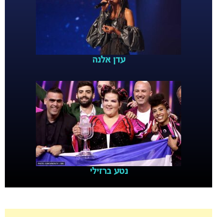
עדן אלנה
נטע ברזילי