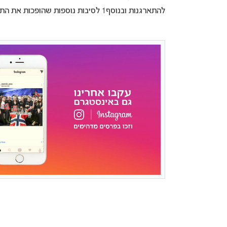
להתארגנות ובנוסף1 לסיבות נוספות שהופכות את התמודדותה של ארמניה באירוויזיון 2021 לבלתי אפשרית”.