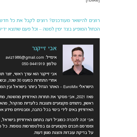
[fblike]
רוצים להישאר מעודכנים? רוצים לקבל את כל חדשות 
הכחול המופיע בצד ימין למטה – וכל פעם שתצא ידיעה
אבי זייקנר
אימייל:
aviz1986@gmail.com
טלפון: 050-9441919
אבי זייקנר הוא עורך ראשי, יוצר תו
אחרי התחרות 
הישראלי EuroMix – האתר הגדול ביותר בישראל ובין המובילים בעולם בתחום האירוויזיון, עם למעלה מ-1.5 מיליון משתמשים בשנה.
מאז 2021, אבי מסקר את תחרות האירוויזיון מהשט
ראשון, ניתוחים מקצועיים ותגובות בלעדיות מהקהל, מהא
האירוויזיון באים לידי ביטוי בכל כתבה, ומבטיחים מידע אמי
אבי זכה להכרה כמוביל דעה בתחום האירוויזיון בישראל,
ומפרסם תכנים מקצועיים גם בפלטפורמות נוספות. כל כ
על בדיקת עובדות והצגת מגוון דעות.