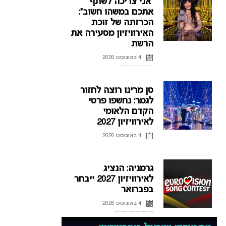
“אני צריכה לשתף
אתכם במשהו חשוב”:
הכרזתה של זוכת
האירוויזיון מסעירה את
הרשת
4 באוגוסט 2026
לורין (Loreen), זוכת אירוויזיון 2012 ו-2023 דוחה את הופעותיה בחודשים הקרובים, וברשת כבר נשאלת השאלה אם היא תחזור לקדם האירוויזיון השוודי.
סן מרינו רוצה לחזור
לגמר: נחשפו פרטי
הקדם הלאומי
לאירוויזיון 2027
4 באוגוסט 2026
אחרי כישלונות רבים בהעפלה לגמר האירוויזיון, סן מרינו חושפת את פרטי הקדם הלאומי לאירוויזיון 2027 ומקווה להגיע לפסגה
גרמניה: הנציג
לאירוויזיון 2027 ייבחר
בפברואר
4 באוגוסט 2026
אחרי שנים של אכזבות על הבמה האירופית, גרמניה מנסה למצוא את הנוסחה להצלחה, וחושפת פרטים חדשים על הקדם לאירוויזיון 2027 ועל תהליך בחירת הנציג הבא.