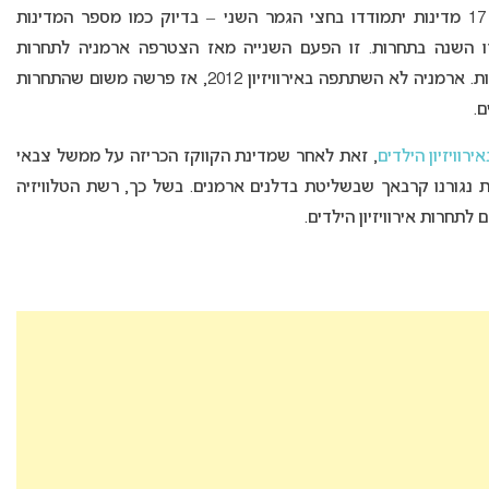
ארמניה הוגרלה להתמודד בחצי הגמר השני, כעת 17 מדינות יתמודדו בחצי הגמר השני – בדיוק כמו מספר המדינות
גמר הראשון. 40 מדינות נותרו השנה בתחרות. זו הפעם השנייה מאז הצטרפה ארמניה לתחרות
האירוויזיון בשנת 2006, שהמדינה לא תשתתף בתחרות. ארמניה לא השתתפה באירוויזיון 2012, אז פרשה משום שהתחרות
.
וויזיון הילדים
, זאת לאחר שמדינת הקווקז הכריזה על ממשל צבאי
 נגורנו קרבאך שבשליטת בדלנים ארמנים. בשל כך, רשת הטלוויזיה
תחרות אירוויזיון הילדים.