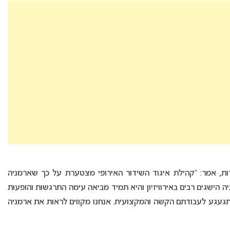
M), מפקח התחרות, אמר: “קהילת איגוד השידור האירופי מצטערת על כך שארמניה
ה הישגים רבים באירוויזיון והיא תמיד מביאה עימה התרגשות והופעות
נתגעגע לעבודתם הקשה והמקצועית. אנחנו מקווים לראות את ארמניה