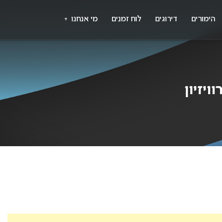
X
א
הימורים
דירוגים
לוח זמנים
מי אנחנו
▼
יזיון