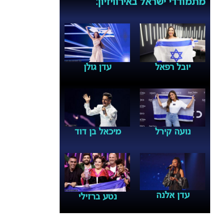
מתמודדי ישראל באירוויזיון:
יובל רפאל
עדן גולן
נועה קירל
מיכאל בן דוד
עדן אלנה
נטע ברזילי