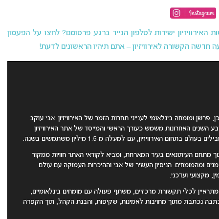
האירוויזיון ישירות לטלפון הנייד ברגע פרסומם? לחצו על הפעמון
 חדשה הקשורה לאירוויזיון – אתם תיהיו הראשונים לדעת!
כן, פרשן ומומחה בינלאומי לענייני תחרות הזמר של האירוויזיון. אבי עוקב
כמעט 30 שנה, ובשבע השנים האחרונות משמש כעורך הראשי והמייסד של אתר האירוויזיון
ח, מתוך מתחם העיתונאים בעיר המארחת, ומביא לקוראי האתר חוויות ממקור
מנים ומהמומחים. הניסיון העשיר של אבי וההיכרות העמוקה עם עולם
ן, מקצועי ועדכני.
 מתראיין לכלי תקשורת מרכזיים, משתף פעולה עם מומחים בינלאומיים,
תבה נכתבת מתוך מחויבות לאמינות, שקיפות, והבנת הקהל, תוך הקפדה