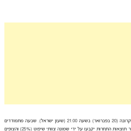
, יתקיים בשבת הקרובה (20 בפברואר) בשעה 21:00 (שעון ישראל). שבעה מתמודדים
יתמודדו על הזכות לייצג את פינלנד באירוויזיון כאשר תוצאות התחרות יקבעו על ידי שמונה צוותי שיפוט (25%) והצופים