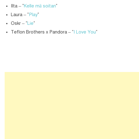
Ilta – “
Kelle mä soitan
“
Laura – “
Play
“
Oskr – “
Lie
“
Teflon Brothers x Pandora – “
I Love You
“