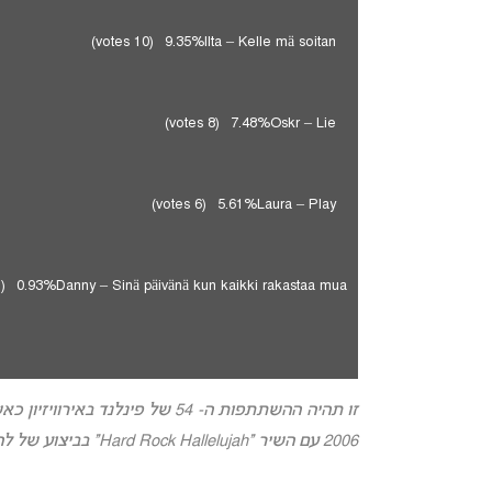
(10 votes)
9.35%
Ilta – Kelle mä soitan
(8 votes)
7.48%
Oskr – Lie
(6 votes)
5.61%
Laura – Play
(1 vote)
0.93%
Danny – Sinä päivänä kun kaikki rakastaa mua
זו תהיה ההשתתפות ה- 54 של פינ
2006 עם השיר “Hard Rock Hallelujah” בביצוע של להקת המפלצות