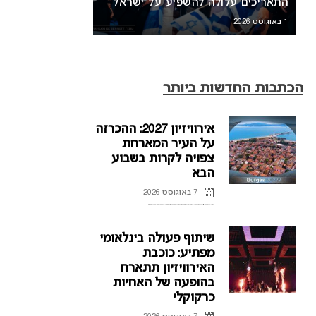
התאריכים עלולה להשפיע על ישראל
1 באוגוסט 2026
הכתבות החדשות ביותר
אירוויזיון 2027: ההכרזה
על העיר המארחת
צפויה לקרות בשבוע
הבא
7 באוגוסט 2026
ההכרזה על העיר המארחת של אירוויזיון 2027 בבולגריה, תתקיים על פי הדיווחים בשבוע הבא. רשת הטלוויזיה הבולגרית, BNT, מתייחסת לראשונה לפרסומים על חילוקי דעות עם ממשלת בולגריה על נושא בחירת ...
שיתוף פעולה בינלאומי
מפתיע: כוכבת
האירוויזיון תתארח
בהופעה של האחיות
כרקוקלי