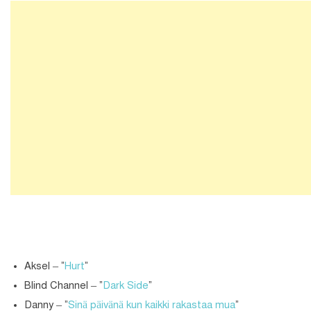
Aksel – “
Hurt
“
Blind Channel – “
Dark Side
“
Danny – “
Sinä päivänä kun kaikki rakastaa mua
“