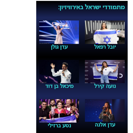
מתמודדי ישראל באירוויזיון:
יובל רפאל
עדן גולן
נועה קירל
מיכאל בן דוד
עדן אלנה
נטע ברזילי