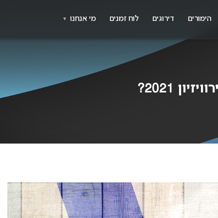
X
א
הימורים
דירוגים
לוח זמנים
מי אנחנו
▼
ון 2021?