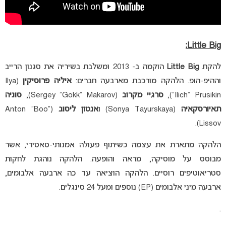
Little Big:
להקת
Little Big
הוקמה ב- 2013 ומשלבת בשיריה את סגנון הרייב
וההיפ-הופ. הלהקה מורכבת מארבעה חברים:
איליה פרוסיקין
(Ilya
“Ilich” Prusikin),
סרגיי מקרוב
(Sergey “Gokk” Makarov),
סוניה
תאיורסקאיה
(Sonya Tayurskaya) ו
אנטון ליסוב
(Anton “Boo”
Lissov).
הלהקה מתארת את עצמה כשיתוף פעולה אמנותי-סאטירי, אשר
מבוסס על מוסיקה, מראה והופעה. הלהקה נוהגת לחקות
סטריאוטיפים רוסיים. הלהקה הוציאה עד כה ארבעה אלבומים,
ארבעה מיני אלבומים (EP) נוספים ומעל 24 סינגלים.
.