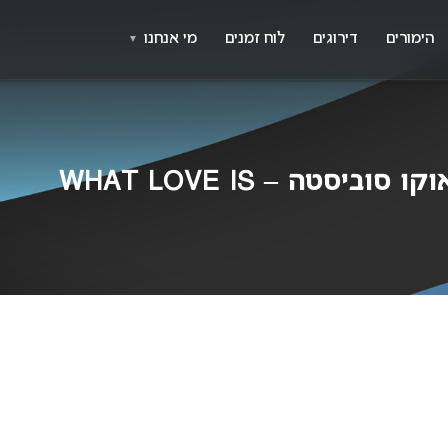
X
א
הימורים
דירוגים
לוח זמנים
מי אנחנו
▼