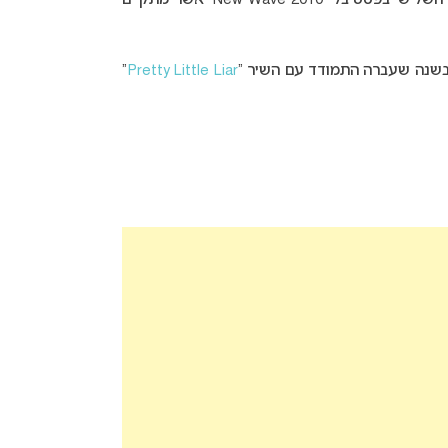
, בן 37, השתתף לאורך הקריירה באינספור פסטיבלים מקומיים ובינלאומיים. סוביסטה הגיע למקום השלישי בפסטיבל “New Wave 2010” אשר מתקיים
 בשנה שעברה התמודד עם השיר “
Pretty Little Liar
”