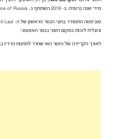
הזמר והיוצר
אוקו סוביסטה
מידי שנה ברוסיה. ב- 2018 השתתף ב- The Voice of Russia שם הגיע עד לשלב חצי הגמר.
סוביסטה התמודד בחצי הגמר הראשון של ה- Eesti Laul לשנת 2017, אך לא הצליח לעלות לגמר עם השיר “
והצליח לזכות במקום השני בגמר האסטוני.
לאורך הקריירה של הזמר הוא שחרר לתחנות הרדיו בא