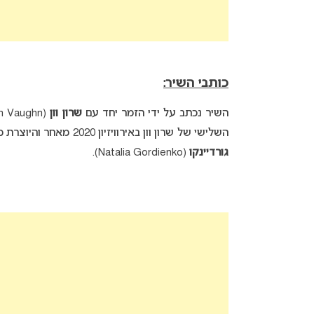
כותבי השיר:
השיר נכתב על ידי הזמר יחד עם
שרון וון
(Sharon Vaughn) אשר התמודדה באירוויזיון ככותבת של השירים “
השלישי של שרון וון באירוויזיון 2020 מאחר והיוצרת כתבה גם את השיר
גורדיינקו
(Natalia Gordienko).