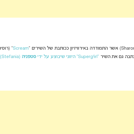
Scream
“Superg!irl” היווני שיבוצע על ידי
סטפניה
(Stefania)
ו