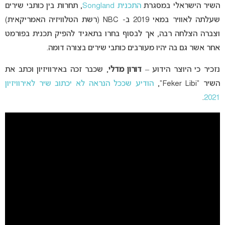
השיר הישראלי במסגרת
התכנית Songland
, תחרות בין כותבי שירים
שעלתה לאוויר במאי 2019 ב- NBC (רשת הטלוויזיה האמריקאית)
וצברה הצלחה רבה, אך לבסוף בחרו בתאגיד להפיק תכנית בפורמט
אחר אשר גם בה יהיו מעורבים כותבי שירים בצורה דומה.
נזכיר כי היוצר הידוע –
דורון מדלי
, שכבר זכה באירוויזיון וכתב את
השיר “Feker Libi”,
הודיע שככל הנראה לא יכתוב שיר לאירוויזיון
.
2021