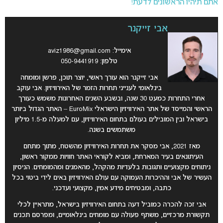
אתם תיהיו הראשונים לדעת!
אבי זייקנר
אימייל:
aviz1986@gmail.com
טלפון: 050-9441919
אבי זייקנר הוא עורך ראשי, יוצר תוכן, פרשן ומומחה
בינלאומי לענייני תחרות הזמר של האירוויזיון. אבי עוקב
אחרי התחרות כמעט 30 שנה, ובשבע השנים האחרונות משמש כעורך
הראשי והמייסד של אתר האירוויזיון הישראלי EuroMix – האתר הגדול ביותר
בישראל ובין המובילים בעולם בתחום האירוויזיון, עם למעלה מ-1.5 מיליון
משתמשים בשנה.
מאז 2021, אבי מסקר את תחרות האירוויזיון מהשטח, מתוך מתחם
העיתונאים בעיר המארחת, ומביא לקוראי האתר חוויות ממקור ראשון,
ניתוחים מקצועיים ותגובות בלעדיות מהקהל, מהאמנים ומהמומחים. הניסיון
העשיר של אבי וההיכרות העמוקה עם עולם האירוויזיון באים לידי ביטוי בכל
כתבה, ומבטיחים מידע אמין, מקצועי ועדכני.
אבי זכה להכרה כמוביל דעה בתחום האירוויזיון בישראל, מתראיין לכלי
תקשורת מרכזיים, משתף פעולה עם מומחים בינלאומיים, ומפרסם תכנים