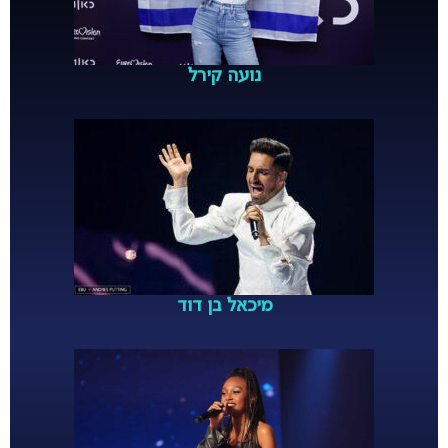
נועה קירל
מיכאל בן דוד