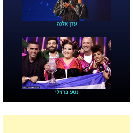
עדן אלנה
נטע ברזילי