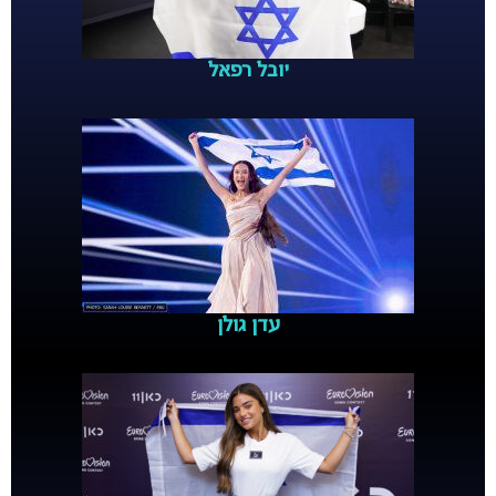
יובל רפאל
עדן גולן