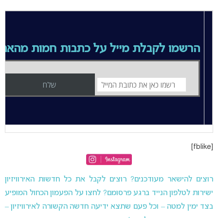
הרשמו לקבלת מייל על כתבות חמות מהאת
[fblike]
רוצים להישאר מעודכנים? רוצים לקבל את כל חדשות האירוויזיון
ישירות לטלפון הנייד ברגע פרסומם? לחצו על הפעמון הכחול המופיע
בצד ימין למטה – וכל פעם שתצא ידיעה חדשה הקשורה לאירוויזיון –