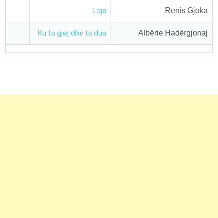
Renis Gjoka
Loja
Albërie Hadërgjonaj
Ku ta gjej dikë ta dua