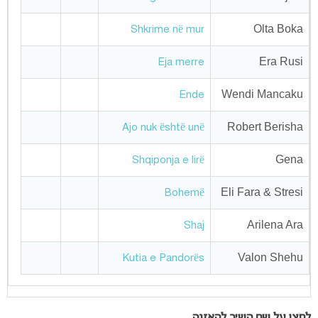
Olta Boka
Shkrime në mur
Era Rusi
Eja merre
Wendi Mancaku
Ende
Robert Berisha
Ajo nuk është unë
Gena
Shqiponja e lirë
Eli Fara & Stresi
Bohemë
Arilena Ara
Shaj
Valon Shehu
Kutia e Pandorës
לחצו על שם השיר להאזנה