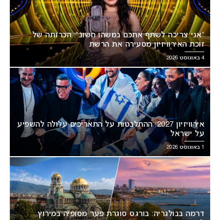
“אני צריכה לשתף אתכם במשהו חשוב”: הכרזתה של
זוכת האירוויזיון מסעירה את הרשת
4 באוגוסט 2026
אירוויזיון 2027: ההתלבטות על התאריכים עלולה להשפיע
על ישראל
1 באוגוסט 2026
דרמה בבולגריה: בורגס סוגרת פער מסופיה במירוץ