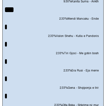
9.30%
Kanita Suma - Ankth
2.33%
Wendi Mancaku - Ende
2.33%
Valon Shehu - Kutia e Pandorës
2.33%
Tiri Gjoci - Me gotën bosh
2.33%
Era Rusi - Eja merre
2.33%
Gena - Shqiponja e lirë
2.33%
Olta Boka - Shkrime në mur