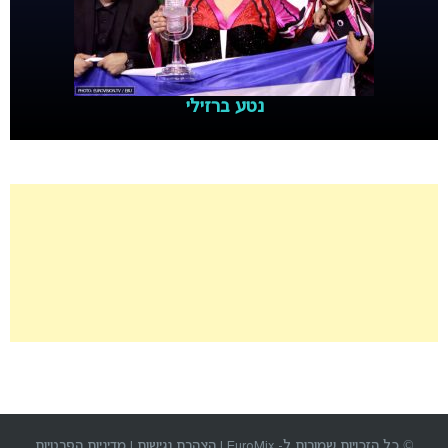
נטע ברזילי
© כל הזכויות שמורות ל- EuroMix |
הצהרת נגישות
|
מדיניות הפרטיות