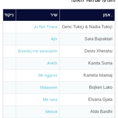
לחצו על שם השיר להאזנה
. אמן
שיר
ניקוד
מ
Genc Tukiçi & Nadia Tukiçi
Ju flet Tirana
Sara Bajraktari
Ajër
Devis Xherahu
Bisedoj me serenatën
Kanita Suma
Ankth
Kamela Islamaj
Më ngjyros
Bojken Lako
Malaseen
Elvana Gjata
Me tana
Aldo Bardhi
Melodi