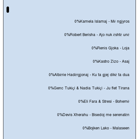
0%
Kamela Islamaj - Më ngjyros
0%
Robert Berisha - Ajo nuk është unë
0%
Renis Gjoka - Loja
0%
Kastro Zizo - Asaj
0%
Albërie Hadërgjonaj - Ku ta gjej dikë ta dua
0%
Genc Tukiçi & Nadia Tukiçi - Ju flet Tirana
0%
Eli Fara & Stresi - Bohemë
0%
Devis Xherahu - Bisedoj me serenatën
0%
Bojken Lako - Malaseen