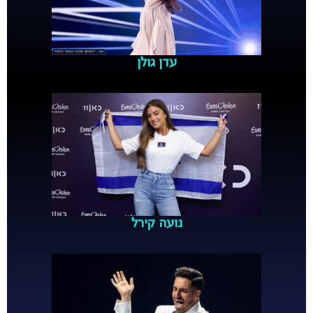
עדן גולן
נועה קירל