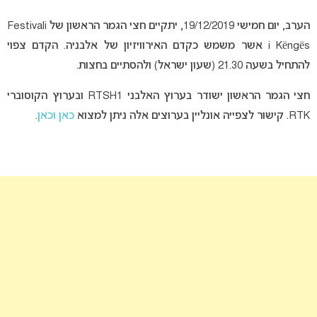
הערב, יום חמישי 19/12/2019, יתקיים חצי הגמר הראשון של Festivali
i Këngës אשר משמש כקדם האירוויזיון של אלבניה. הקדם צפוי
להתחיל בשעה 21.30 (שעון ישראל) ולהסתיים בחצות.
חצי הגמר הראשון ישודר בערוץ האלבני RTSH1 ובערוץ הקוסוברי
RTK. קישור לצפייה אונליין בערוצים אלה ניתן למצוא
כאן
וכאן
.