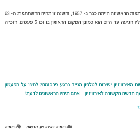
לבריטניה היסטוריה ארוכה מאוד עם התחרות. ההשתתפות הראשונה הייתה כבר ב- 1957, והשנה זו תהיה ההשתתפות ה- 63
של בריטניה באירוויזיון כאשר המקום הגבוה ביותר אליו הגיעה עד היום הוא כמובן המקום הראשון בו זכו 5 פעמים. הזכייה
האירוויזיון ישירות לטלפון הנייד ברגע פרסומם? לחצו על הפעמון
 חדשה הקשורה לאירוויזיון – אתם תיהיו הראשונים לדעת!
ר
בריטניה באירוויזיון
,
חדשות
בריטניה