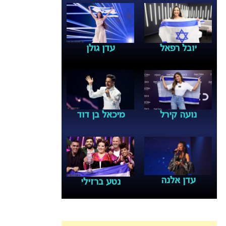
יובל רפאל
עדן גולן
נועה קירל
מיכאל בן דוד
עדן אלנה
נטע ברזילי