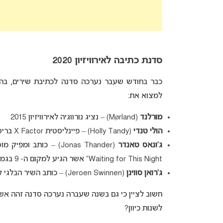
סדנת כתיבה לאירוויזיון 2020
כבר בחודש שעבר נערכה סדנה לכתיבת שירים, בהשת
למצוא את:
מורלנד
(Mørland) – נציג נורווגיה לאירוויזיון 2015
הולי טנדי
(Holly Tandy) – פיינליסטית X Factor בריטניה ומתמודדת בקדם אירוויזיון הבריטי בשנה שעברה
ג’ונאס טאנדר
Waiting for This Night” אשר הגיע למקום ה- 9 בגמר. כתב בעבר גם ל
ג’רואן סווינן
(Jeroen Swinnen) – כותב השיר הבלגי לשנת 2010 “Me and My Guitar” אשר הגיע למקום ה- 6 בגמר.
לשנות כיוון?