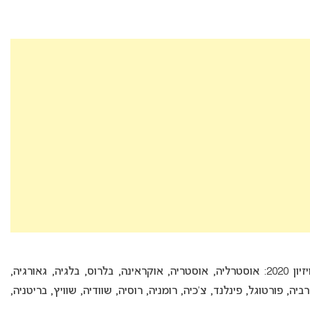
25 מדינות הצהירו כי הן מתכוונות להשתתף באירוויזיון 2020: אוסטרליה, אוסטריה, אוקראינה, בלרוס, בלגיה, גאורגיה,
יה, פורטוגל, פינלנד, צ’כיה, רומניה, רוסיה, שוודיה, שוויץ, בריטניה,