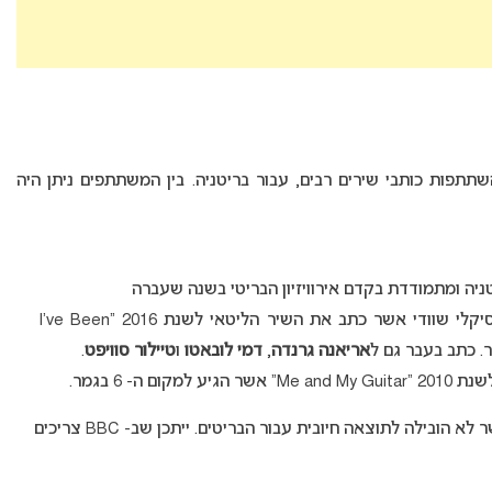
תפות כותבי שירים רבים, עבור בריטניה. בין המשתתפים ניתן היה
(Jonas Thander) – כותב ומפיק מוסיקלי שוודי אשר כתב את השיר הליטאי לשנת 2016 “I’ve Been
אריאנה גרנדה
,
דמי לובאטו
ו
טיילור סוויפט
.
חשוב לציין כי גם בשנה שעברה נערכה סדנה זהה אשר לא הובילה לתוצאה חיובית עבור הבריטים. ייתכן שב- BBC צריכים