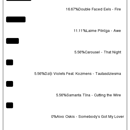
16.67%
Double Faced Eels - Fire
11.11%
Laime Pilnīga - Awe
5.56%
Carousel - That Night
5.56%
Dziļi Violets Feat. Kozmens - Tautasdziesma
5.56%
Samanta Tīna - Cutting the Wire
0%
Aivo Oskis - Somebody's Got My Lover