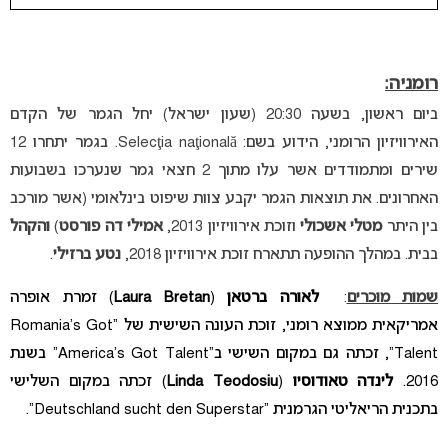
רומניה:
ביום ראשון, בשעה 20:30 (שעון ישראל) יחל הגמר של הקדם
האירוויזיון הרומני, הידוע בשם: Selecţia naţională. בגמר יתחרו 12
שירים ומתמודדים אשר עלו מתוך 2 חצאי גמר שנערכו בשבועות
האחרונים. את תוצאות הגמר יקבע צוות שיפוט בינלאומי (אשר מורכב
בין היתר
מטלי
אשכולי
וזוכת אירוויזיון 2013,
אמילי דה פורסט
)
והקהל
בבית. במהלך ההופעה תתארח זוכת אירוויזיון 2018,
נטע ברזילי
.
שמות מוכרים
:
לאורה ברטאן
(
Laura Bretan
) זמרת אופרה
אמריקאית ממוצא רומני, זוכת העונה השישית של “Romania’s Got
Talent”, זכתה גם במקום השישי ב”America’s Got Talent” בשנת
2016.
לינדה טאודוסיו
(
Linda Teodosiu
) זכתה במקום השלישי
בתכנית הריאליטי הגרמנית “Deutschland sucht den Superstar”.