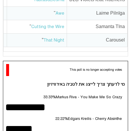
"
Laime Pilnīga
Awe
"
Samanta Tīna
Cutting the Wire
”
Carousel
That Night
This poll is no longer accepting votes
מי לדעתך צריך לייצג את לטביה באירוויזיון
33.33%
Markus Riva - You Make Me So Crazy
22.22%
Edgars Kreilis - Cherry Absinthe