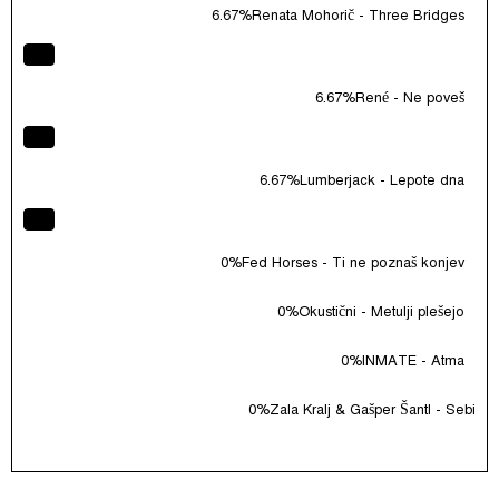
6.67%
Renata Mohorič - Three Bridges
6.67%
René - Ne poveš
6.67%
Lumberjack - Lepote dna
0%
Fed Horses - Ti ne poznaš konjev
0%
Okustični - Metulji plešejo
0%
INMATE - Atma
0%
Zala Kralj & Gašper Šantl - Sebi