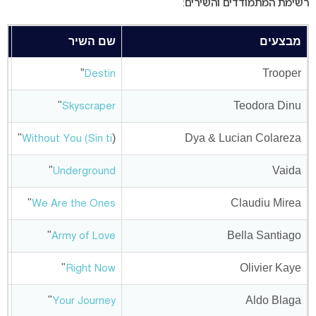
רשימת המתמודדים והשירים:
מבצעים
שם השיר
ני
”
Trooper
Destin
"
Teodora Dinu
Skyscraper
)"
Dya & Lucian Colareza
Without You (Sin ti
"
Vaida
Underground
"
Claudiu Mirea
We Are the Ones
"
Bella Santiago
Army of Love
"
Olivier Kaye
Right Now
"
Aldo Blaga
Your Journey