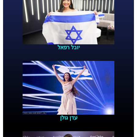
יובל רפאל
עדן גולן