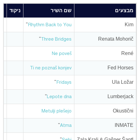
מבצעים
שם השיר
ניקוד
מק
"
Kim
Rhythm Back to You
"
Renata Mohorič
Three Bridges
René
Ne poveš
Fed Horses
Ti ne poznaš konjev
"
Ula Ložar
Fridays
"
Lumberjack
Lepote dna
Okustični
Metulji plešejo
"
INMATE
Atma
"
Zala Kralj & Gašper Šantl
Sebi