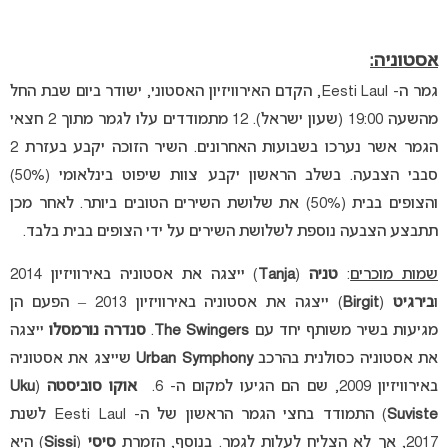
אסטוניה:
גמר ה- Eesti Laul, הקדם האירוויזיון האסטוני, ישודר ביום שבת החל
מהשעה 19:00 (שעון ישראל). 12 מתמודדים עלו לגמר מתוך 2 חצאי
הגמר אשר נערכו בשבועות האחרונים. השיר הזוכה יקבע בעזרת 2
סבבי הצבעה. בשלב הראשון יקבע צוות שיפוט בינלאומי (50%)
והצופים בבית (50%) את שלושת השירים הטובים ביותר. לאחר מכן
תתבצע הצבעה נוספת לשלושת השירים על ידי הצופים בבית בלבד.
שמות מוכרים
:
טניה
(
Tanja
) ייצגה את אסטוניה באירוויזיון 2014
ו
בירגיט
(
Birgit
) ייצגה את אסטוניה באירוויזיון 2013 – הפעם הן
מגיעות בשיר משותף יחד עם
The Swingers
.
סנדרה נורמסלו
ייצגה
את אסטוניה כסולנית בהרכב
Urban Symphony
שייצג את אסטוניה
באירוויזיון 2009, שם הם הגיעו למקום ה- 6.
אוקו סוביסטה
(
Uku
Suviste
) התמודד בחצי הגמר הראשון של ה- Eesti Laul לשנת
2017, אך לא הצליח לעלות לגמר. בנוסף, הזמרת
סיסי
(
Sissi
) היא