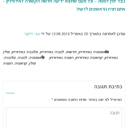
בצד ימין למטה – וכל פעם שתצא ידיעה חדשה הקשורה לאירוויזיון –
אתם תהיו הראשונים לדעת!
עודכן לאחרונה בתאריך 25 באפריל 2019 12:08 על ידי
אבי זייקנר
אסטוניה באירוויזיון
,
חדשות
,
לטביה באירוויזיון
,
סלובניה באירוויזיון
,
פולין
באירוויזיון
,
קרואטיה באירוויזיון
,
רומניה באירוויזיון
אסטוניה
,
לטביה
,
סלובניה
,
פולין
,
קרואטיה
,
רומניה
כתיבת תגובה
האימייל לא יוצג באתר.
שדות החובה מסומנים
*