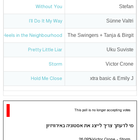
Stefan
Without You
Sünne Valtri
I'll Do It My Way
The Swingers + Tanja & Birgit
gh Heels in the Neighbourhood
Uku Suviste
Pretty Little Liar
Victor Crone
Storm
xtra basic & Emily J
Hold Me Close
This poll is no longer accepting votes
מי לדעתך צריך לייצג את אסטוניה באירוויזיון
26.09%
Victor Crone - Storm