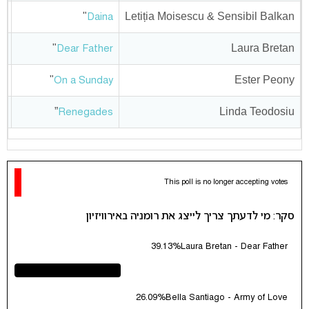
"
Letiția Moisescu & Sensibil Balkan
Daina
"
Laura Bretan
Dear Father
"
Ester Peony
On a Sunday
”
Linda Teodosiu
Renegades
This poll is no longer accepting votes
סקר: מי לדעתך צריך לייצג את רומניה באירוויזיון
39.13%
Laura Bretan - Dear Father
26.09%
Bella Santiago - Army of Love