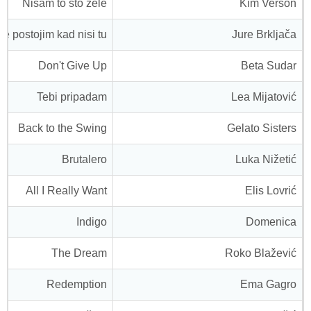
Nisam to što žele
Kim Verson
Ne postojim kad nisi tu
Jure Brkljača
Don't Give Up
Beta Sudar
Tebi pripadam
Lea Mijatović
Back to the Swing
Gelato Sisters
Brutalero
Luka Nižetić
All I Really Want
Elis Lovrić
Indigo
Domenica
The Dream
Roko Blažević
Redemption
Ema Gagro