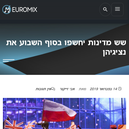
EUROMIX
אתר הבית של האירוויזיון בישראל
שש מדינות יחשפו בסוף השבוע את
נציגיהן
14 בפברואר 2019
מאת
אבי זייקנר
אין תגובות