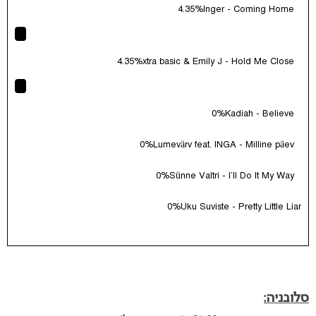
4.35%
Inger - Coming Home
4.35%
xtra basic & Emily J - Hold Me Close
0%
Kadiah - Believe
0%
Lumevärv feat. INGA - Milline päev
0%
Sünne Valtri - I'll Do It My Way
0%
Uku Suviste - Pretty Little Liar
סלובניה: