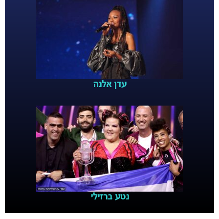
עדן אלנה
נטע ברזילי