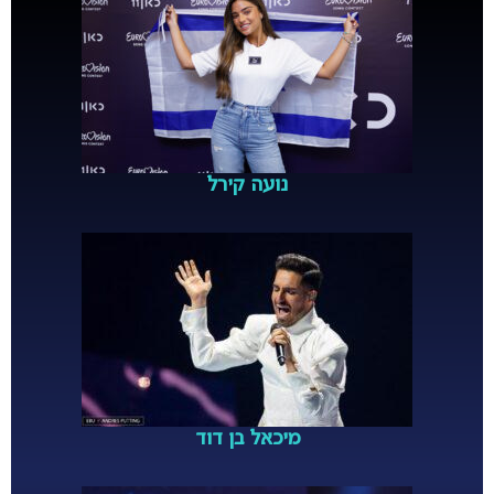
נועה קירל
מיכאל בן דוד