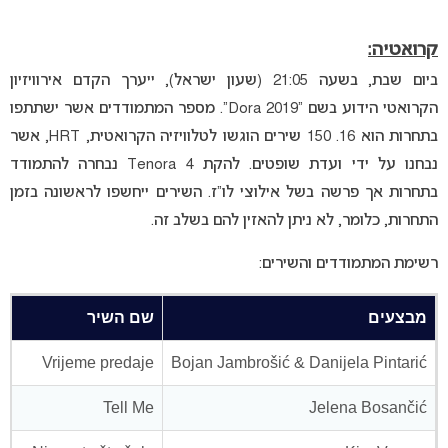
קרואטיה:
ביום שבת, בשעה 21:05 (שעון ישראל), ייערך הקדם אירוויזיון
הקרואטי הידוע בשם “Dora 2019”. מספר המתמודדים אשר ישתתפו
בתחרות הוא 16. 150 שירים הוגשו לטלוויזיה הקרואטית, HRT, אשר
נבחנו על ידי ועדת שופטים. להקת 4 Tenora נבחרה להתמודד
בתחרות אך פרשה בשל אילוצי לו”ז. השירים ייחשפו לראשונה בזמן
התחרות, כלומר, לא ניתן להאזין להם בשלב זה.
רשימת המתמודדים והשירים:
מבצעים
שם השיר
Vrijeme predaje
Bojan Jambrošić & Danijela Pintarić
Tell Me
Jelena Bosančić