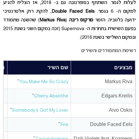
לעלות לגמר. השתתף בסופרנובה גם ב- 2018, אז הצליח להגיע
למקום ה- 6 בגמר.
Double Faced Eels
, להקת רוק אלטרנטיבי
ידועה בלטביה. הזמר
מרקוס ריבה
(
Markus Riva
) שהשנה מתמודד
בפעם השישית בתחרות ה- Supernova (זכה במקום השני בשנת 2015
ובמקום השלישי בשנת 2016).
רשימת המתמודדים והשירים:
מבצעים
שם השיר
ניק
"
Markus Riva
You Make Me So Crazy
"
Edgars Kreilis
Cherry Absinthe
"
Aivo Oskis
Somebody's Got My Lover
"
Double Faced Eels
Fire
"
Dziļi Violets feat. Kozmens
Tautasdziesma