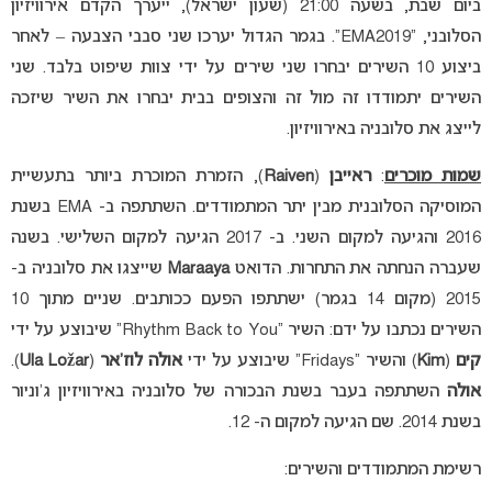
ביום שבת, בשעה 21:00 (שעון ישראל), ייערך הקדם אירוויזיון
הסלובני, “EMA2019”. בגמר הגדול יערכו שני סבבי הצבעה – לאחר
ביצוע 10 השירים יבחרו שני שירים על ידי צוות שיפוט בלבד. שני
השירים יתמודדו זה מול זה והצופים בבית יבחרו את השיר שיזכה
לייצג את סלובניה באירוויזיון.
שמות מוכרים
:
ראייבן
(
Raiven
), הזמרת המוכרת ביותר בתעשיית
המוסיקה הסלובנית מבין יתר המתמודדים. השתתפה ב- EMA בשנת
2016 והגיעה למקום השני. ב- 2017 הגיעה למקום השלישי. בשנה
שעברה הנחתה את התחרות. הדואט
Maraaya
שייצגו את סלובניה ב-
2015 (מקום 14 בגמר) ישתתפו הפעם ככותבים. שניים מתוך 10
השירים נכתבו על ידם: השיר “Rhythm Back to You” שיבוצע על ידי
קים
(
Kim
) והשיר “Fridays” שיבוצע על ידי
אולה לוז’אר
(
Ula Ložar
).
אולה
השתתפה בעבר בשנת הבכורה של סלובניה באירוויזיון ג’וניור
בשנת 2014. שם הגיעה למקום ה- 12.
רשימת המתמודדים והשירים: