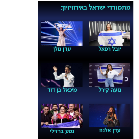
מתמודדי ישראל באירוויזיון:
יובל רפאל
עדן גולן
נועה קירל
מיכאל בן דוד
עדן אלנה
נטע ברזילי