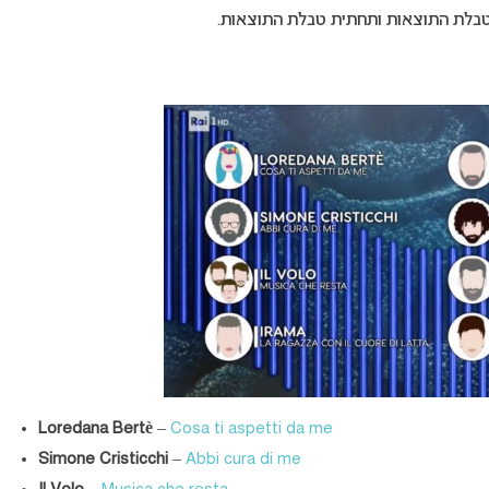
Loredana Bertè
–
Cosa ti aspetti da me
Simone Cristicchi
–
Abbi cura di me