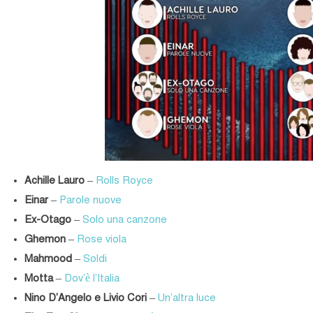
Achille Lauro
–
Rolls Royce
Einar
–
Parole nuove
Ex-Otago
–
Solo una canzone
Ghemon
–
Rose viola
Mahmood
–
Soldi
Motta
–
Dov’è l’Italia
Nino D’Angelo e Livio Cori
–
Un’altra luce