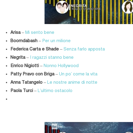
Arisa
–
Mi sento bene
Boomdabash
–
Per un milione
Federica Carta e Shade
–
Senza farlo apposta
Negrita
–
I ragazzi stanno bene
Enrico Nigiotti
–
Nonno Hollywood
Patty Pravo con Briga
–
Un po’ come la vita
Anna Tatangelo
–
Le nostre anime di notte
Paola Turci
–
L’ultimo ostacolo