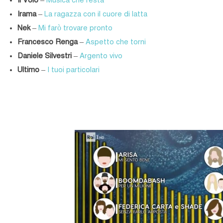
Il Volo
–
Musica che resta
Irama
–
La ragazza con il cuore di latta
Nek
–
Mi farò trovare pronto
Francesco Renga
–
Aspetto che torni
Daniele Silvestri
–
Argento vivo
Ultimo
–
I tuoi particolari