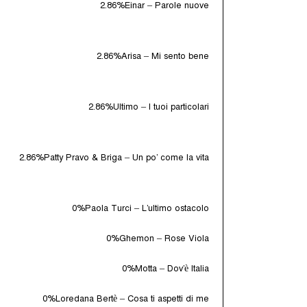
2.86%
Einar – Parole nuove
2.86%
Arisa – Mi sento bene
2.86%
Ultimo – I tuoi particolari
2.86%
Patty Pravo & Briga – Un po’ come la vita
0%
Paola Turci – L’ultimo ostacolo
0%
Ghemon – Rose Viola
0%
Motta – Dov’è Italia
0%
Loredana Bertè – Cosa ti aspetti di me