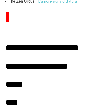
The Zen Circus
–
L’amore è una dittatura