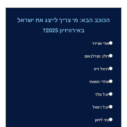
הכוכב הבא: מי צריך לייצג את ישראל
באירוויזיון 2025?
אודי שניידר
דולב מנדלבאום
דניאל וייס
ואלרי חמאתי
יובל גולד
יובל רפאל
נתי ליויאן