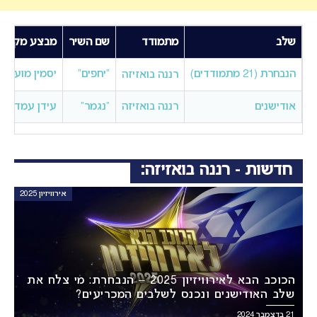
שלב
מתמודד
שם השיר
מבצע מקורי
הנבחרת (21 מתמודדים)
“יחפים”
יסמין מועלם
רננה בואזיזה
אודישנים
רננה בואזיזה
“נגמר”
עידן עמדי
חדשות - רננה בואזיזה:
אירוויזיון 2025
הכוכב הבא לאירוויזיון 2025 – הנבחרת: מי צלח את
שלב האודישנים ונכנס לשלבים המכריעים?
21 בדצמבר 2024