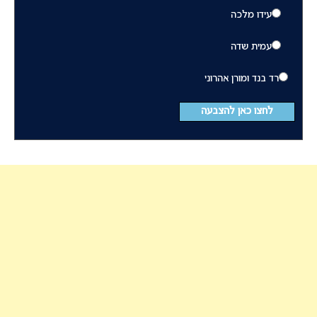
עידו מלכה
עמית שדה
רד בנד ומורן אהרוני
לחצו כאן להצבעה