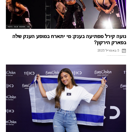
נועה קירל מפתיעה בענק: מי יתארח במופע הענק שלה
בפארק הירקון?
5 באפריל 2025
השילוב שיטריף את הבמה: נועה קירל, נציגת ישראל באירוויזיון 2023, וכוכב "כמעט מלאכים" על במה אחת – בפארק הירקון. כל הפרטים בכתבה!