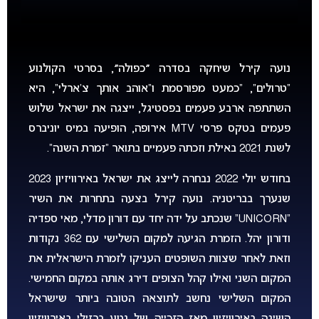
נועה קירל שיחקה בסדרה ״כפולה״, בסרטי הקולנוע
“טרולים”, “כמעט מפורסמת ו”אוהב אותך צ’ארלי”, היא
השתתפה ארבע פעמים בפסטיגל, ייצגה את ישראל שלוש
פעמים בטקס פרסי MTV אירופה, הופיעה במיס יוניברס
לשנת 2021 באילת וזכתה פעמיים בתואר “זמרת השנה”.
בחודש יולי 2022 נבחרה לייצג את ישראל באירוויזיון 2023
שנערך בבריטניה. נועה קירל בצעה בתחרות את השיר
“UNICORN” שנכתב על ידה יחד עם דורון מדלי, מאי ספדיה
ודורון יהל. הזמרת הגיעה למקום השלישי עם 362 נקודות
וזאת לאחר שצוות השופטים העניקו לזמרת הישראלית את
המקום השני ואילו קהל הצופים דירג אותה במקום החמישי.
המקום השלישי נחשב לתוצאה הטובה ביותר שישראל