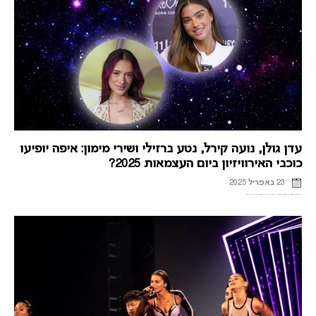
עדן גולן, נועה קירל, נטע ברזילי ושירי מימון: איפה יופיעו
כוכבי האירוויזיון ביום העצמאות 2025?
23 באפריל 2025
יום העצמאות עם כוכבי האירוויזיון: איפה יופיעו כוכבי האירוויזיון ביום העצמאות הקרוב? כל מה שצריך לדעת על ההופעות בעצמאות ורשימת ההופעות המלאה של כוכבי האירוויזיון.