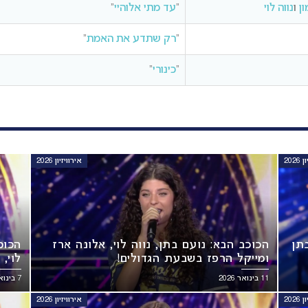
ן
ו
נווה לוי
“
עד מתי אלוהיי
”
“
רק שתדע את האמת
”
“
כינורי
“
202
אירוויזיון 2026
תן
הכוכב הבא: נועם בתן, נווה לוי, אלונה ארז
הכוכ
ומייקל הרפז בשבעת הגדולים!
לוי,
11 בינואר 2026
7 בינואר 2026
202
אירוויזיון 2026