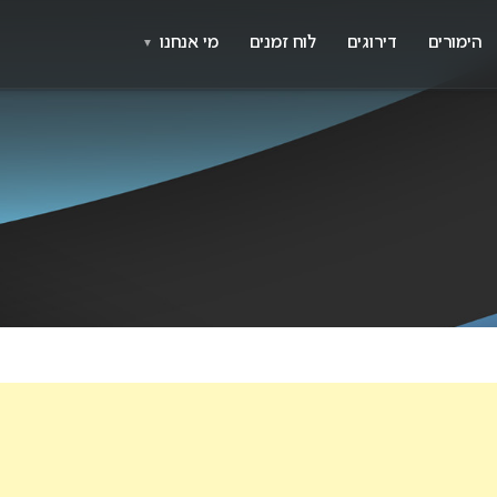
X
א
הימורים
דירוגים
לוח זמנים
מי אנחנו
▼