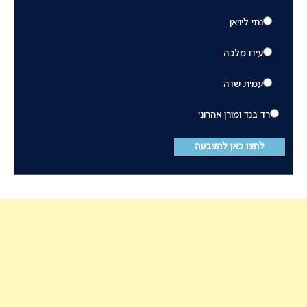
נתי ליויאן
עידו מלכה
עמית שדה
רד בנד ומורן אהרוני
לחצו כאן להצבעה