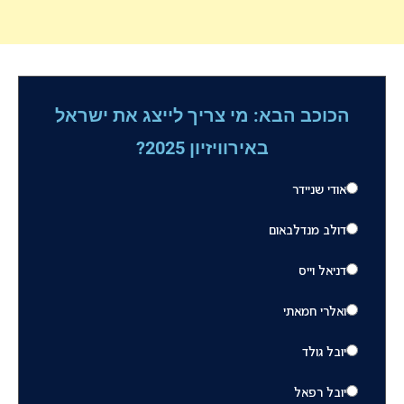
הכוכב הבא: מי צריך לייצג את ישראל
באירוויזיון 2025?
אודי שניידר
דולב מנדלבאום
דניאל וייס
ואלרי חמאתי
יובל גולד
יובל רפאל