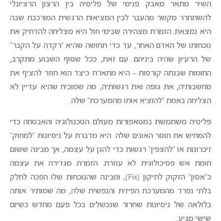
השיר מתאר מאבק פנימי של פליסיה בין הרצון הרציונלי
להשתחרר מקשר מהעבר לבין המציאות הרגשית המורכבת שבה
היא נמצאת. הזמרת מצהירה שבימי חול היא מצליחה להדחיק את
נוכחותו של האדם האחר, עד כדי תחושה שהיא “רקדה על הקבר”
של הרעיון שהיה ביניהם. עם זאת, ככל שסוף השבוע מתקרב,
החומות שבנתה קורסות – היא מתארת כיצד הוא חוזר להציף את
מחשבותיה, את גופה ואת רגשותיה, מה שמוכיח שהיא עדיין לא
הצליחה באמת “להוציא אותו מהמערכת” שלה.
פליסיה משתמשת במטאפורות מעולם הטכנולוגיה והאבטחה כדי
להמחיש את חוסר האונים שלה. היא מדברת על ניסיונות “למחוק”
זיכרונות או “להצפין” רגשות כדי להגן על עצמה, אך מבינה ששום
חומת אש פסיכולוגית לא עוזרת. הזמרת מגדירה את עצמה
כ”אסון” הזקוק לתיקון (Fix), ומבינה שהנוכחות שלו הפכה לחלק
בלתי נפרד מהמערכת הפיזית והנפשית שלה, מה שמותיר אותה
בלולאה של ניסיונות שחרור שנכשלים בכל פעם מחדש כשיום
שישי מגיע.