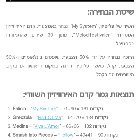
שיטת הבחירה:
השיר של
פליסיה
, “My System”,
נבחר באמצעות קדם האירוויזיון
המסורתי “Melodifestivalen”‘, מתוך 30 שירים שהתמודדו
בפסטיבל.
הזוכה נבחרה על ידי 50% הצבעת שופטים בינלאומיים ו-50%
הצבעת קהל, כאשר פליסיה דורגה במקום הראשון גם בקרב
השופטים וגם בקהל.
תוצאות גמר קדם האירוויזיון השוודי:
” – 71+90 = 161 נקודות
My System
– “
Felicia
” – 64+70 = 134 נקודות
Half Of Me
– “
Greczula
” – 66+66 = 132 נקודות
Viva L’Amor
– “
Medina
” – 49+41 = 90 נקודות
Hollow
“
Smash Into Pieces –