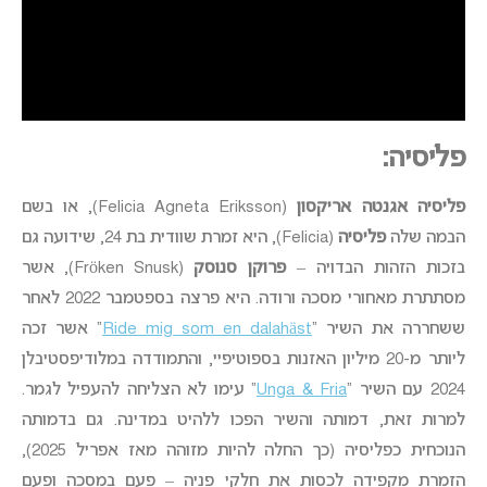
פליסיה:
פליסיה אגנטה אריקסון
(Felicia Agneta Eriksson), או בשם
הבמה שלה
פליסיה
(Felicia), היא זמרת שוודית בת 24, שידועה גם
בזכות הזהות הבדויה –
פרוקן סנוסק
(Fröken Snusk), אשר
מסתתרת מאחורי מסכה ורודה. היא פרצה בספטמבר 2022 לאחר
ששחררה את השיר “
Ride mig som en dalahäst
” אשר זכה
ליותר מ-20 מיליון האזנות בספוטיפיי, והתמודדה במלודיפסטיבלן
2024 עם השיר “
Unga & Fria
” עימו לא הצליחה להעפיל לגמר.
למרות זאת, דמותה והשיר הפכו ללהיט במדינה. גם בדמותה
הנוכחית כפליסיה (כך החלה להיות מזוהה מאז אפריל 2025),
הזמרת מקפידה לכסות את חלקי פניה – פעם במסכה ופעם