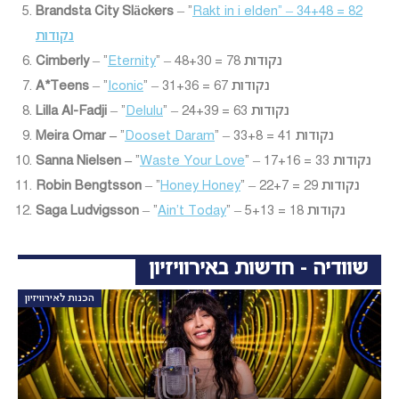
Brandsta City Släckers
– “
Rakt in i elden
” – 34+48 = 82
נקודות
” – 48+30 = 78 נקודות
Eternity
– “
Cimberly
” – 31+36 = 67 נקודות
Iconic
– “
A*Teens
” – 24+39 = 63 נקודות
Delulu
– “
Lilla Al-Fadji
” – 33+8 = 41 נקודות
Dooset Daram
“
Meira Omar –
” – 17+16 = 33 נקודות
Waste Your Love
“
Sanna Nielsen –
” – 22+7 = 29 נקודות
Honey Honey
– “
Robin Bengtsson
” – 5+13 = 18 נקודות
Ain’t Today
– “
Saga Ludvigsson
שוודיה - חדשות באירוויזיון
הכנות לאירוויזיון