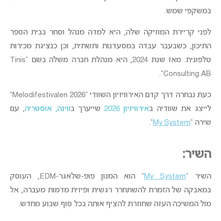
במשקפי שמש.
לפני קריירת המוזיקה שלה, היא למדה מנהל וסחר בבית הספר
התיכון, כשבעבר עבדה במסעדנות ותשתית, וכן כנציגת מכירות
טלפונית. מאז שנת 2024, היא מנהלת חברה משלה בשם “Tinis
Consulting AB”.
כעת נבחרה דרך קדם האירוויזיון השוודי “2026 Melodifestivalen”
לייצג את שוודיה ב
אירוויזיון 2026
שייערך ב
ווינה, אוסטריה
, עם
שירה “
My System
“.
השיר:
השיר “
My System
” הוא המנון פופ-שלאגר-EDM, העוסק
במאבקה של הזמרת להשתחרר רגשית ופיזית מדמות מעברה, אל
מול המשיכה העזה שחוזרת להציף אותה בכל סוף שבוע מחדש.