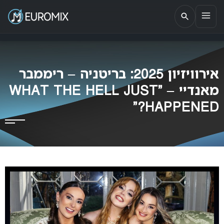
EUROMIX
אתר הבית של האירוויזיון בישראל
אירוויזיון 2025: בריטניה – ריממבר
מאנדיי – “WHAT THE HELL JUST
HAPPENED?”