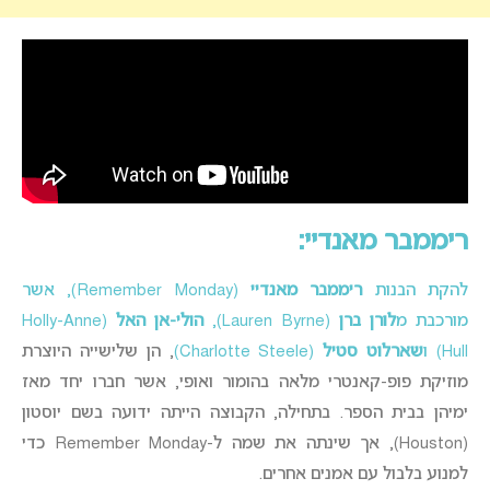
ריממבר מאנדיי:
להקת הבנות
ריממבר מאנדיי
(Remember Monday), אשר
מורכבת מ
לורן ברן
(Lauren Byrne),
הולי-אן האל
(Holly-Anne
Hull) ו
שארלוט סטיל
(Charlotte Steele)
, הן שלישייה היוצרת
מוזיקת פופ-קאנטרי מלאה בהומור ואופי, אשר חברו יחד מאז
ימיהן בבית הספר. בתחילה, הקבוצה הייתה ידועה בשם יוסטון
(Houston), אך שינתה את שמה ל-Remember Monday כדי
למנוע בלבול עם אמנים אחרים.