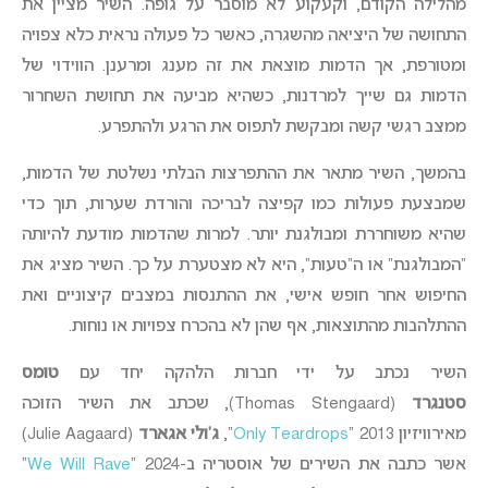
מהלילה הקודם, וקעקוע לא מוסבר על גופה. השיר מציין את
התחושה של היציאה מהשגרה, כאשר כל פעולה נראית כלא צפויה
ומטורפת, אך הדמות מוצאת את זה מענג ומרענן. הווידוי של
הדמות גם שייך למרדנות, כשהיא מביעה את תחושת השחרור
ממצב רגשי קשה ומבקשת לתפוס את הרגע ולהתפרע.
בהמשך, השיר מתאר את ההתפרצות הבלתי נשלטת של הדמות,
שמבצעת פעולות כמו קפיצה לבריכה והורדת שערות, תוך כדי
שהיא משוחררת ומבולגנת יותר. למרות שהדמות מודעת להיותה
“המבולגנת” או ה”טעות”, היא לא מצטערת על כך. השיר מציג את
החיפוש אחר חופש אישי, את ההתנסות במצבים קיצוניים ואת
ההתלהבות מהתוצאות, אף שהן לא בהכרח צפויות או נוחות.
השיר נכתב על ידי חברות הלהקה יחד עם
טומס
סטנגרד
(Thomas Stengaard), שכתב את השיר הזוכה
מאירוויזיון 2013 “
Only Teardrops
“,
ג’ולי אגארד
(Julie Aagaard)
אשר כתבה את השירים של אוסטריה ב-2024 “
We Will Rave
”