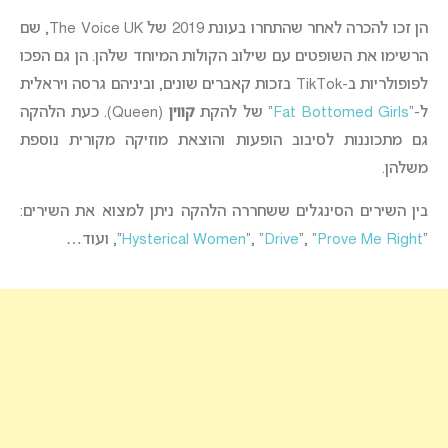
הן זכו להכרה לאחר שהתחרו בעונת 2019 של The Voice UK, שם
הרשימו את השופטים עם שילוב הקולות המיוחד שלהן. הן גם הפכו
לפופולריות ב-TikTok בזכות קאברים שונים, וביניהם גרסה ויראלית
ל-“
Fat Bottomed Girls
” של להקת
קווין
(Queen). כעת הלהקה
גם מתכוננות לסיבוב הופעות והוצאת מוזיקה מקורית נוספת
משלהן.
בין השירים הסינגלים ששחררה הלהקה ניתן למצוא את השירים:
“
Prove Me Right
“, “
Drive
“, “
Hysterical Women
“, ועוד…