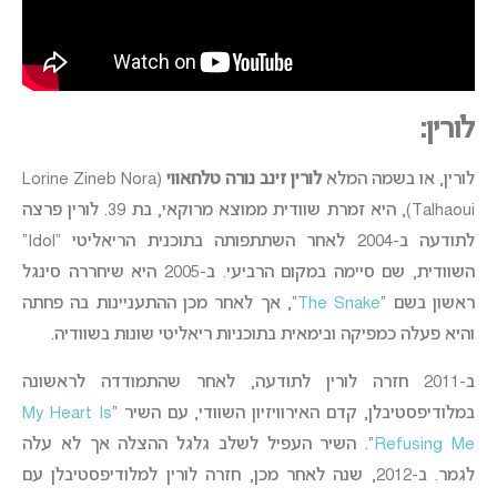
לורין:
לורין, או בשמה המלא
לורין זינב נורה טלחאווי
(Lorine Zineb Nora
Talhaoui), היא זמרת שוודית ממוצא מרוקאי, בת 39. לורין פרצה
לתודעה ב-2004 לאחר השתתפותה בתוכנית הריאליטי “Idol”
השוודית, שם סיימה במקום הרביעי. ב-2005 היא שיחררה סינגל
ראשון בשם “
The Snake
“, אך לאחר מכן ההתעניינות בה פחתה
והיא פעלה כמפיקה ובימאית בתוכניות ריאליטי שונות בשוודיה.
ב-2011 חזרה לורין לתודעה, לאחר שהתמודדה לראשונה
במלודיפסטיבלן, קדם האירוויזיון השוודי, עם השיר “
My Heart Is
Refusing Me
“. השיר העפיל לשלב גלגל ההצלה אך לא עלה
לגמר. ב-2012, שנה לאחר מכן, חזרה לורין למלודיפסטיבלן עם