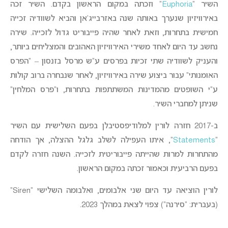
השיר “
Euphoria
” וזכתה במקום הראשון בקדם. השיר זכה
באירוויזיון שנערך באותה שנה באזרבייג’אן והביא לשוודיה זכייה
חמישית בתחרות, וזאת לאחר שהיה פייבוריט גדול לזכייה. שירה
נחשב עד היום לאחד משירי האירוויזיון האהובים והמצליחים ביותר,
והעניק לשוודיה שתי זכיות בפרסים ע”ש מרסל בזנסון – “הפרס
האומנותי” עבור ביצוע שירה באירוויזיון, לאחר שנבחרה ברוב קולות
ע”י השופטים מהמדינות המשתתפות בתחרות, ו”פרס המלחין”
שניתן למחברי השיר.
ב-2017 חזרה לורין למלודיפסטיבלן בפעם השלישית עם השיר
“
Statements
“, איתו העפילה לשלב גלגל ההצלה, אך הודחה
מהתחרות למרות שהייתה פייבוריטית לזכייה. השנה חזרה לקדם
בפעם הרביעית וכאמור זכתה במקום הראשון.
לורין הוציאה עד היום שני אלבומים, ואלבומה השלישי “Siren”
(בעברית: “סירנה”) צפוי לצאת במהלך 2023.