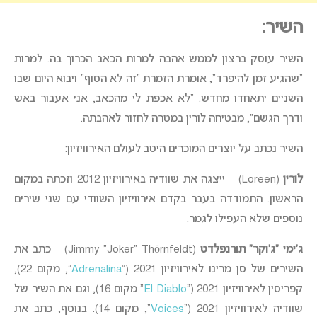
השיר:
השיר עוסק ברצון לממש אהבה למרות הכאב הכרוך בה. למרות
“שהגיע זמן להיפרד”, אומרת הזמרת “זה לא הסוף” ויבוא היום שבו
השניים יתאחדו מחדש. “לא אכפת לי מהכאב, אני אעבור באש
ודרך הגשם”, מבטיחה לורין במטרה לחזור לאהבתה.
השיר נכתב על יוצרים המוכרים היטב לעולם האירוויזיון:
לורין
(Loreen) – ייצגה את שוודיה באירוויזיון 2012 וזכתה במקום
הראשון. התמודדה בעבר בקדם אירוויזיון השוודי עם שני שירים
נוספים שלא העפילו לגמר.
ג’ימי “ג’וקר” תורנפלדט
(Jimmy “Joker” Thörnfeldt) – כתב את
השירים של סן מרינו לאירוויזיון 2021 (“
Adrenalina
“, מקום 22),
קפריסין לאירוויזיון 2021 (“
El Diablo
” מקום 16), וגם את השיר של
שוודיה לאירוויזיון 2021 (“
Voices
“, מקום 14). בנוסף, כתב את