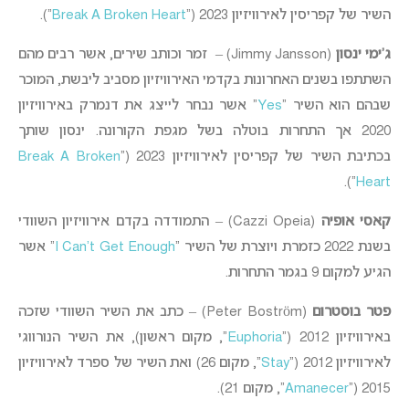
השיר של קפריסין לאירוויזיון 2023 (“
Break A Broken Heart
“).
ג’ימי ינסון
(Jimmy Jansson) –
זמר וכותב שירים, אשר רבים מהם
השתתפו בשנים האחרונות בקדמי האירוויזיון מסביב ליבשת, המוכר
שבהם הוא השיר “
Yes
” אשר נבחר לייצג את דנמרק באירוויזיון
2020 אך התחרות בוטלה בשל מגפת הקורונה. ינסון שותך
בכתיבת
השיר של קפריסין לאירוויזיון 2023 (“
Break A Broken
“).
Heart
קאסי אופיה
(Cazzi Opeia) – התמודדה בקדם אירוויזיון השוודי
בשנת 2022 כזמרת ויוצרת של השיר “
I Can’t Get Enough
” אשר
הגיע למקום 9 בגמר התחרות.
פטר בוסטרום
(Peter Boström) – כתב את השיר השוודי שזכה
באירוויזיון 2012 (“
Euphoria
“, מקום ראשון), את השיר הנורווגי
לאירוויזיון 2012 (“
Stay
“, מקום 26) ואת השיר של ספרד לאירוויזיון
2015 (“
Amanecer
“, מקום 21).