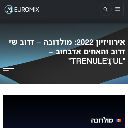
EUROMIX
אתר הבית של האירוויזיון בישראל
אירוויזיון 2022: מולדובה – זדוב שי
זדוב והאחים אדבחוב –
“TRENULEŢUL”
מולדובה