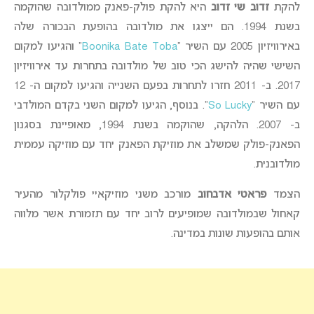
להקת
זדוב שי זדוב
היא להקת פולק-פאנק ממולדובה שהוקמה
בשנת 1994. הם ייצגו את מולדובה בהופעת הבכורה שלה
באירוויזיון 2005 עם השיר “
Boonika Bate Toba
” והגיעו למקום
השישי שהיה להישג הכי טוב של מולדובה בתחרות עד אירוויזיון
2017. ב- 2011 חזרו לתחרות בפעם השנייה והגיעו למקום ה- 12
עם השיר “
So Lucky
“. בנוסף, הגיעו למקום השני בקדם המולדבי
ב- 2007. הלהקה, שהוקמה בשנת 1994, מאופיינת בסגנון
הפאנק-פולק שמשלב את מוזיקת הפאנק יחד עם מוזיקה עממית
מולדובנית.
הצמד
פראטי אדבחוב
מורכב משני מוזיקאיי פולקלור מהעיר
קאחול שבמולדובה שמופיעים לרוב יחד עם תזמורת אשר מלווה
אותם בהופעות שונות במדינה.