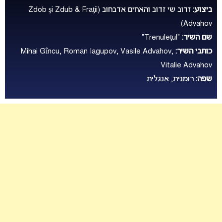
ביצוע:
זדוב שי זדוב והאחים אדבחוב (Zdob şi Zdub & Fraţii
Advahov)
שם השיר:
“Trenuleţul”
כותבי השיר:
Mihai Gîncu, Roman Iagupov, Vasile Advahov,
Vitalie Advahov
שפה:
רומנית, אנגלית