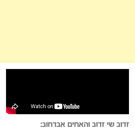
זדוב שי זדוב והאחים אבדחוב: