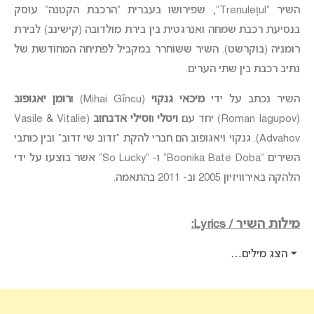
השיר “Trenulețul”, שפירושו בעברית “הרכבת הקטנה” עוסק
בנסיעת רכבת שמחה ואנרגטית בין בירת מולדובה (קישינב) לבירת
רומניה (בוקרשט). השיר ששוחרר במקביל לפתיחה המחודשת של
נתיב רכבת בין שתי הערים.
השיר נכתב על ידי
מיכאי גנקוי
(Mihai Gîncu) ו
רומן יאגופוב
(Roman Iagupov) יחד עם
ויטלי
ו
וסילי אדבחוב
(Vasile & Vitalie
Advahov). גנקוי ויאגופוב הם חברי להקת “זדוב שי זדוב” ובין כותבי
השירים “Boonika Bate Doba” ו- “So Lucky” אשר בוצעו על ידי
הלהקה באירוויזיון 2005 וב- 2011 בהתאמה.
מילות השיר / Lyrics:
הצג מילים…