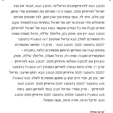
הכוכב הבא לאירוויזיוןתכנית הריאליטי, הכוכב הבא, תבחר את נציג
ישראל לאירוויזיון 2026. העונה ה-12 מארחת את השופטים שירי מימון,
קרן פלס, איתי לוי, אסף אמדורסקי ועדן חסון, לצד שופטים אורחים
שיתחלפו מידי תכנית.מי ייצג את ישראל בתחרות הבינלאומית? עקבו
אחרינו וקבלו את כל המידע שקשור בנציג הבא של ישראל לאירוויזיון...
הכוכב הבא: ירון אס, אופק כהן, אלימלך טללה, הראל מעודה ומאיה
רוז ממשיכים לשלב הבא עדיאל שטינמץ Posted on7 בדצמבר
20257 בדצמבר 2025 "הכוכב הבא" - פרק 13: חמישה מתמודדים
נוספים עברו את האודישן הראשון וממשיכים הלאה בתוכנית •
המתמודדים שעברו: מאיה רוז, הראל מעודה, אלימלך טללה, אופק
כהן וירון אס לכתבה המלאה אירוויזיון 2026 “הכוכב הבא לאירוויזיון” –
פרק 11: שירה איטח נבחרה לאודישן המצטיין Posted on7 בדצמבר
20257 בדצמבר 2025 אירוויזיון 2026 הכוכב הבא: רותם שרעבי, נוריאל
ישר, עדן חן, סנדי דרעי ונתן בן שמעון ממשיכים לשלב הבא Posted
on6 בדצמבר 20257 בדצמבר 2025 אירוויזיון 2026 “הכוכב הבא
לאירוויזיון” – פרק עשירי: אוריאל חביב נבחר לאודישן הטוב ביותר
Posted on6 בדצמבר 20256 בדצמבר 2025 אירוויזיון 2026 הכוכב
הבא: מייקל הרפז, שירה איטח, ענווה אמויאל...
קראו עוד