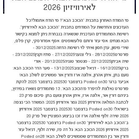
לאירוויזיון 2026
מי המודח האחרון בתכנית "הכוכב הבא"? מי הודח אתמול?כל
העדכונים והחדשות על המודחים בתכנית "הכוכב הבא לאירוויזיון".
רשימת המתמודדים העדכנית שנשארה בנבחרת ניתן למצוא בקישור
הבא.מנחים: אסי עזר ורותם סלעשופטים: אסף אמדורסקי, קרן פלס,
שירי מימון, עדן חסון ואיתי לוי רשימת הדחה:30/12/2025 -
פורטרט28/12/2025 - גילי צנעני27/12/2025 - סתיו וקנין23/12/2025 -
שיה אביתן22/12/2025 - מנטמר טגניה20/12/2025 - אורי
ברקו16/12/2025 - דניאל שבצוב13/12/2025 - סער הדר הכוכב הבא:
נועם בתן, איתן אהרון, אלונה ארז ודורין אור ממשיכים לשלב הבא!
אביעד ברגר Posted on30 בדצמבר 202530 בדצמבר 2025 להקת
פורטרט נאלצת להיפרד מ'הכוכב הבא'. 13 מתמודדים נשארו במירוץ,
ביניהם דורין אור, אלונה ארז, איתן אהרון ונועם בתן. סיכום פרק 23
לכתבה המלאה אירוויזיון 2025 גמר אירוויזיון 2025: המשדר הכי נצפה
בישראל! Posted on30 בדצמבר 202530 בדצמבר 2025 אירוויזיון
2026 שירה זלוף ואלונה ארז זכו בביצוע המצטיין של פרק 20
ב”הכוכב הבא לאירוויזיון” Posted on30 בדצמבר 202530 בדצמבר
2025 אירוויזיון 2026 הכוכב הבא: גל דה פז, שירה זלוף, דניאל עזר
ודורין אור בין המתמודדים שממשיכים לשלב הבא! Posted on28