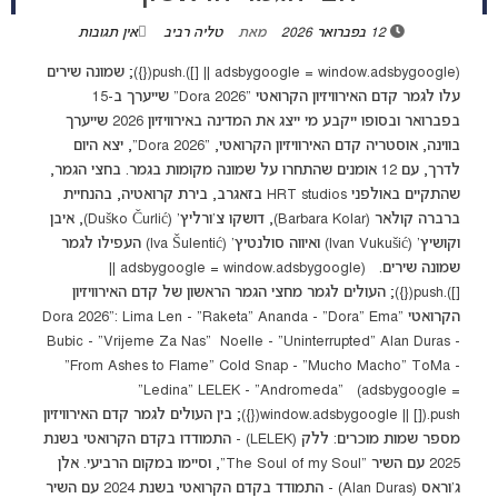
12 בפברואר 2026
מאת
טליה רביב
אין תגובות
(adsbygoogle = window.adsbygoogle || []).push({}); שמונה שירים
עלו לגמר קדם האירוויזיון הקרואטי "Dora 2026" שייערך ב-15
בפברואר ובסופו ייקבע מי ייצג את המדינה באירוויזיון 2026 שייערך
בווינה, אוסטריה קדם האירוויזיון הקרואטי, "Dora 2026", יצא היום
לדרך, עם 12 אומנים שהתחרו על שמונה מקומות בגמר. בחצי הגמר,
שהתקיים באולפני HRT studios בזאגרב, בירת קרואטיה, בהנחיית
ברברה קולאר (Barbara Kolar), דושקו צ'ורליץ' (Duško Čurlić), איבן
וקושיץ' (Ivan Vukušić) ואיווה סולנטיץ' (Iva Šulentić) העפילו לגמר
שמונה שירים. (adsbygoogle = window.adsbygoogle ||
[]).push({}); העולים לגמר מחצי הגמר הראשון של קדם האירוויזיון
הקרואטי "Dora 2026": Lima Len - "Raketa" Ananda - "Dora" Ema
Bubic - "Vrijeme Za Nas" Noelle - "Uninterrupted" Alan Duras -
"From Ashes to Flame" Cold Snap - "Mucho Macho" ToMa -
"Ledina" LELEK - "Andromeda" (adsbygoogle =
window.adsbygoogle || []).push({}); בין העולים לגמר קדם האירוויזיון
מספר שמות מוכרים: ללק (LELEK) - התמודדו בקדם הקרואטי בשנת
2025 עם השיר "The Soul of my Soul", וסיימו במקום הרביעי. אלן
ג'וראס (Alan Duras) - התמודד בקדם הקרואטי בשנת 2024 עם השיר