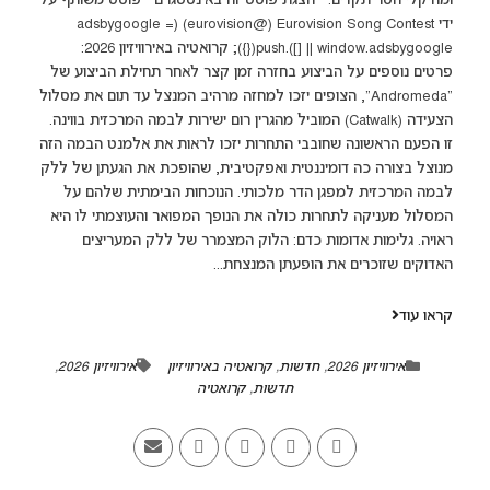
ומוזיקלי חסר תקדים. הצגת פוסט זה באינסטגרם ‏‎פוסט משותף על
ידי ‏‎Eurovision Song Contest‎‏ (@‏‎eurovision‎‏)‎‏ (adsbygoogle =
window.adsbygoogle || []).push({}); קרואטיה באירוויזיון 2026:
פרטים נוספים על הביצוע בחזרה זמן קצר לאחר תחילת הביצוע של
"Andromeda", הצופים יזכו למחזה מרהיב המנצל עד תום את מסלול
הצעידה (Catwalk) המוביל מהגרין רום ישירות לבמה המרכזית בווינה.
זו הפעם הראשונה שחובבי התחרות יזכו לראות את אלמנט הבמה הזה
מנוצל בצורה כה דומיננטית ואפקטיבית, שהופכת את הגעתן של ללק
לבמה המרכזית למפגן הדר מלכותי. הנוכחות הבימתית שלהם על
המסלול מעניקה לתחרות כולה את הנופך המפואר והעוצמתי לו היא
ראויה. גלימות אדומות כדם: הלוק המצמרר של ללק המעריצים
האדוקים שזוכרים את הופעתן המנצחת...
קראו עוד
אירוויזיון 2026
,
חדשות
,
קרואטיה באירוויזיון
אירוויזיון 2026
,
חדשות
,
קרואטיה