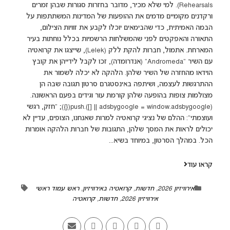
Rehearsals). למי שלא מכיר, מדובר בחזרות סגורות שבהן זמרים
ורקדנים מקומיים מדמים את ההופעות של המדינות המשתתפות על
הבמה האמיתית, כדי שהבימאים יוכלו לקבע את זוויות הצילום,
התאורה והאפקטים לפני שהמשלחות הרשמיות בכלל נוחתות בעיר
המארחת. אתמול, חברות להקת ללק (Lelek), שייצגו את קרואטיה
עם השיר "Andromeda" (אנדרומדה), זכו לקבל לידייהן את קובץ
הוידאו מהחזרה של השיר שלהן. הלהקה לא יכלה לשמור את
ההתרגשות לעצמה, ושיתפה באינסטגרם סרטון תגובה שבה הן
מצולמות צופות בהופעה שלהן קורמת עור וגידים בפעם הראשונה.
(adsbygoogle = window.adsbygoogle || []).push({}); "חזק, רגשי
ועוצמתי": ההלם של נציגי קרואטיה למרות שאנחנו, הצופים, עדיין לא
יכולים לראות את המסך שלהן, התגובות של חברות הלהקה אומרות
הכל. במהלך הסרטון, במיוחד בשיא...
קראו עוד
אירוויזיון 2026
,
חדשות
,
קרואטיה באירוויזיון
,
ראש עמוד ראשי
אירוויזיון 2026
,
חדשות
,
קרואטיה