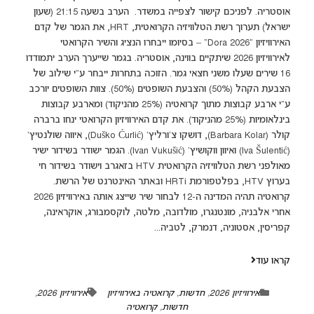
אוסטריה. לפניכם קישור לצפייה במשדר. הערב בשעה 21:15 (שעון
ישראל) תערוך רשת הטלוויזיה הקרואטית, HRT, את הגמר של קדם
האירוויזיון "Dora 2026" – בסיומו ייבחרו הנציג והשיר הקרואטי
לאירוויזיון 2026 שיתקיים בווינה, אוסטריה. בגמר שייערך הערב יתמודדו
16 שירים שעלו משני חצאי גמר. הזוכה בתחרות ייבחר ע"י שילוב של
הצבעת הקהל (50%) והצבעת השופטים (50%). צוות השופטים יורכב
ע"י ארבע קבוצות מתוך קרואטיה (25% מהניקוד) ומארבע קבוצות
בינלאומיות (25% מהניקוד). את קדם האירוויזיון הקרואטי ינחו ברברה
קולר (Barbara Kolar), דושקו צ'ורליץ' (Duško Ćurlić), איווה שולנטיץ'
(Iva Šulentić) ואיוון ווקושיץ' (Ivan Vukušić). הגמר ישודר בשידור ישיר
מאולפני רשת הטלוויזיה הקרואטית HTV בזאגרב וישודר בשידור חי
בערוץ HTV, בפלטפורמת HRTi ובאתר האינטרנט של הרשת.
קרואטיה תהיה המדינה ה-12 לבחור שיר שייצג אותה באירוויזיון 2026
אחרי אלבניה, מונטנגרו, מולדובה, מלטה, לוקסמבורג, אוקראינה,
קפריסין, אסטוניה, דנמרק, לטביה...
קראו עוד
אירוויזיון 2026
,
חדשות
,
קרואטיה באירוויזיון
אירוויזיון 2026
,
חדשות
,
קרואטיה