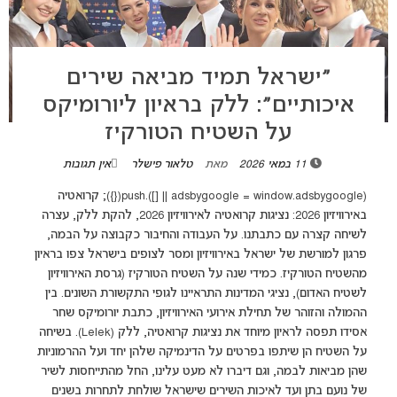
״ישראל תמיד מביאה שירים
איכותיים״: ללק בראיון ליורומיקס
על השטיח הטורקיז
11 במאי 2026
מאת
טלאור פישלר
אין תגובות
(adsbygoogle = window.adsbygoogle || []).push({}); קרואטיה
באירוויזיון 2026: נציגות קרואטיה לאירוויזיון 2026, להקת ללק, עצרה
לשיחה קצרה עם כתבתנו. על העבודה והחיבור כקבוצה על הבמה,
פרגון למורשת של ישראל באירוויזיון ומסר לצופים בישראל צפו בראיון
מהשטיח הטורקיז. כמידי שנה על השטיח הטורקיז (גרסת האירוויזיון
לשטיח האדום), נציגי המדינות התראיינו לגופי התקשורת השונים. בין
ההמולה והזוהר של תחילת אירועי האירוויזיון, כתבת יורומיקס שחר
אסידו תפסה לראיון מיוחד את נציגות קרואטיה, ללק (Lelek). בשיחה
על השטיח הן שיתפו בפרטים על הדינמיקה שלהן יחד ועל ההרמוניות
שהן מביאות לבמה, וגם דיברו לא מעט עלינו, החל מהתייחסות לשיר
של נועם בתן ועד לאיכות השירים שישראל שולחת לתחרות בשנים