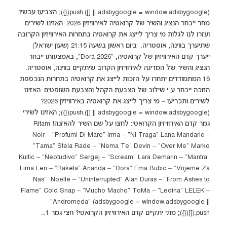
(adsbygoogle = window.adsbygoogle || []).push({}); הצביעו עכשיו:
מחר ייבחר הנציג והשיר של קרואטיה לאירוויזיון 2026. האזינו לשירים
ועזרו לנו לגלות מי צריך לייצג את קרואטיה בתחרות האירוויזיון הקרובה
שתיערך בווינה, אוסטריה. ביום ראשון בשעה 21:15 (שעון ישראל)
ייערך קדם האירוויזיון של קרואטיה, “Dora 2026”, באמצעותו ייבחר
הנציג והשיר של המדינה לאירוויזיון הקרוב שיתקיים בווינה, אוסטריה.
16 המתמודדים יתחרו על הזכות לייצג את קרואטיה בתחרות הנכספת.
הזוכה ייבחר ע”י שילוב של הצבעת הקהל והצבעת השופטים. האזינו
לשירים ותכריעו – מי צריך לייצג את קרואטיה באירוויזיון 2026?
(adsbygoogle = window.adsbygoogle || []).push({}); האזינו לשירי
גמר קדם האירוויזיון הקרואטי: לחצו על שם השיר להאזנה! Ritam
Noir – “Profumi Di Mare“ Irma – “Ni Traga“ Lana Mandaric –
“Tama“ Stela Rade – “Nema Te“ Devin – “Over Me“ Marko
Kultic – “Neotudivo“ Sergej – “Scream“ Lara Demarin – “Mantra“
Lima Len – “Raketa“ Ananda – “Dora“ Ema Bubic – “Vrijeme Za
Nas“ Noelle – “Uninterrupted“ Alan Duras – “From Ashes to
Flame“ Cold Snap – “Mucho Macho“ ToMa – “Ledina“ LELEK –
“Andromeda“ (adsbygoogle = window.adsbygoogle ||
[]).push({}); מתי יתקיים קדם האירוויזיון הקרואטי? חצי גמר 1...