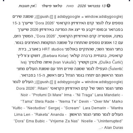
13 בפברואר 2026
מאת
טלאור פישלר
אין תגובות
(adsbygoogle = window.adsbygoogle || []).push({}); שמונה שירים
נוספים עלו לגמר קדם האירוויזיון הקרואטי "Dora 2026" שייערך ב-15
בפברואר ובסופו ייקבע מי ייצג את המדינה באירוויזיון 2026 שייערך
בווינה, אוסטריה קדם האירוויזיון הקרואטי, "Dora 2026", המשיך היום,
עם 12 אומנים נוספים שהתחרו על שמונה המקומות האחרונים בגמר.
בחצי הגמר השני, שהתקיים באולפני HRT studios בזאגרב, בירת
קרואטיה, בהנחיית ברברה קולאר (Barbara Kolar), דושקו צ'ורליץ'
(Duško Čurlić), איבן וקושיץ' (Ivan Vukušić) ואיווה סולנטיץ' (Iva
Šulentić) העפילו לגמר שמונה שירים ויחד עם שמונת העולים מחצי
הגמר הראשון הם יתחרו בגמר הגדול ביום ראשון, ה-15 בפברואר.
(adsbygoogle = window.adsbygoogle || []).push({}); העולים לגמר
מחצי הגמר השני של קדם האירוויזיון הקרואטי "Dora 2026": Ritam
Noir - "Profumi Di Mare" Irma - "Ni Traga" Lana Mandaric -
"Tama" Stela Rade - "Nema Te" Devin - "Over Me" Marko
Kultic - "Neotudivo" Sergej - "Scream" Lara Demarin - "Mantra"
העולים לגמר מחצי הגמר הראשון: Lima Len - "Raketa" Ananda -
"Dora" Ema Bubic - "Vrijeme Za Nas" Noelle - "Uninterrupted"
Alan Duras -...