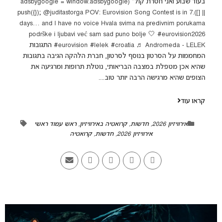
בעוד שבוע ואני חסרת קול" (adsbygoogle = window.adsbygoogle
|| []).push({}); @juditastorga POV: Eurovision Song Contest is in 7
days… and I have no voice Hvala svima na predivnim porukama
podrške i ljubavi već sam sad puno bolje 🤍 #eurovision2026
#eurovision #lelek #croatia ♬ Andromeda - LELEK התגובות
המחממות על הסרטון בנוסף לסרטון, חברת הלהקה הגיבה בתגובות
שהיא אכן מטפלת במצבה הבריאותי, נוטלת תרופות ומרגיעה את
הצופים שהיא מרגישה הרבה יותר טוב....
קראו עוד
אירוויזיון 2026
,
חדשות
,
קרואטיה באירוויזיון
,
ראש עמוד ראשי
אירוויזיון 2026
,
חדשות
,
קרואטיה