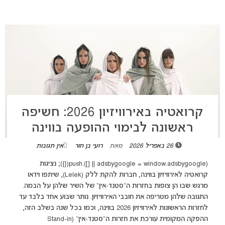
קרואטיה באירוויזיון 2026: חשיפה
ראשונה לבימוי ההופעה בווינה
26 באפריל 2026
מאת
רועי בן חור
אין תגובות
(adsbygoogle = window.adsbygoogle || []).push({}); נציגות
קרואטיה לאירוויזיון בווינה, חברות להקת ללק (Lelek), שיתפו וידאו
מרגש שבו הן צופות בחזרות ה"סטנד-אין" של השיר שלהן על הבמה.
התגובה שלהן מטריפה את חובבי האירוויזיון. נותר שבוע אחד בלבד עד
לחזרות הראשונות לאירוויזיון 2026 בווינה, וכמו בכל שנה בשלב הזה,
ההפקה המקומית עורכת את חזרות ה"סטנד-אין" (Stand-in