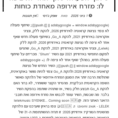
לו: מזרח אירופה מאחדת כוחות
1 ביוני 2026
מאת
אופק ג'רסי
אין תגובות
(adsbygoogle = window.adsbygoogle || []).push({}); שיתוף פעולה
לא צפוי: נציגות קרואטיה לאירוויזיון 2026, להקת ללק, ונציגי
אוקראינה באירוויזיון 2021, להקת Go_A, בשיתוף פעולה חדש שאף
אחד לא ציפה לו! נציגות קרואטיה באירוויזיון 2026, להקת ללק
(Lelek), ונציגי אוקראינה באירוויזיון 2021, להקת Go_A, שהגיעו
למקום החמישי באירוויזיון 2021 עם השיר "Shum". מכריזים על שיתוף
פעולה חדש, במהלך שאף אחד לא ציפה לו. (adsbygoogle =
window.adsbygoogle || []).push({}); השיר החדש של נציגות
קרואטיה באירוויזיון 2026 ולהקת Go_A צפוי להיות מושר באוקראינית,
שהולמת הרבה יותר את הסגנון המזרח-אירופאי של הלהקה מאשר
השפה הקרואטית הבלקנית. מהטיזר הקצר ששוחרר, לא ברור האם
להקת Go_A תבצע חלק בשיר, או שתהיה שותפה בהפקת השיר
בלבד. מה שבטוח, השיר עומד לכבוש את מזרח אירופה ואת חובבי
הז'אנר האתני הזה. @lelekmusic SYENKE... Coming soon 🇭🇷
🤝🏻🇺🇦 ♬ izvorni zvuk - LELEK צפו בראיון שערכנו עם הלהקה
מהשטיח הטורקיז: אירוויזיון 2026: זו תהיה ההשתתפות ה-31 של