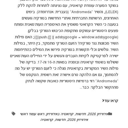
במוקד הסערה עומדת קרואטיה, עם נציגתה לתחרות להקת ללק
(LELEK), והשיר "Andromeda" (בעברית: אנדרומדה). בימים
האחרונים, הרשתות החברתיות ואתרי החדשות בטורקיה גועשים
בטענה כי השיר הקרואטי משמיץ את האימפריה העות'מאנית ופותח
פצעים היסטוריים עמוקים מתקופת הכיבוש הטורקי בבלקן.
(adsbygoogle = window.adsbygoogle || []).push({}); האם מילות
השיר מכוונות נגד טורקיה? הזעם הטורקי מתמקד, בין היתר, במילות
השיר. גולשים וכלי תקשורת בטורקיה פירשו את המילים כהתייחסות
ישירה לפרקטיקת לקיחת העבדים והנשים על ידי החיילים העות'מאניים
ששלטו בשטחי קרואטיה ובוסניה במאות ה-16 וה-17. בדיקה של
מילות השיר המקוריות בקרואטית מגלה כי לזעם הטורקי יש על מה
להסתמך, גם אם הלהקה טרם אישרה זאת רשמית. הטקסט של
"Andromeda" רווי ברמיזות היסטוריות כואבות שקשה לנתק
מההקשר הבלקני. כבר...
קראו עוד
אירוויזיון 2026
,
חדשות
,
קרואטיה באירוויזיון
,
ראש עמוד ראשי
אירוויזיון 2026
,
חדשות
,
קרואטיה