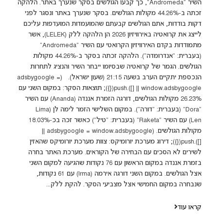
השיר "Andromeda", כך קבעו הגולשים בסקר שנערך באתר. הלהקה
זכתה ב-44.26% מקולות הגולשים. בסקר שנערך באתר ונסגר לפני
דקות בודדות, אתם הגולשים קבעתם שהמועמדות המועדפות עליכם
לייצג את קרואטיה באירוויזיון 2026 הן הלהקה ללק (LELEK), אשר
מתמודדות בקדם האירוויזיון הקרואטי עם השיר "Andromeda”
(בעברית: "אנדרומדה"). הלהקה זכתה בסקר ב-44.26% מקולות
הגולשים. הגמר של קרואטיה שבסיומו ייבחר השיר והנציג לתחרות
הנכספת יתקיים הערב בשעה 21:15 (שעון ישראל). (adsbygoogle =
window.adsbygoogle || []).push({}); תוצאות הסקר: במקום השני עם
26.23% מקולות הגולשים, דורגה הזמרת אננדה (Ananda) עם השיר
"Dora" (בעברית: "דורה"). במקום השלישי הזמר לימה לן (Lima
Len) עם השיר "Raketa" (בעברית: "טיל") כאשר זכה בכ-18.03%
מקולות הגולשים. (adsbygoogle = window.adsbygoogle ||
[]).push({}); דירוג מערכת יורומיקס: צוות מערכת יורומיקס שהאזין
לשירים לא הסכים עם הבחירה של הקוראים. מערכת האתר בחרה
בזמרת אננדה במקום הראשון עם 76 נקודות שהגיעה למקום השני
אצל הגולשים. במקום השני דורגה אירמה (Irma) עם 61 נקודות,
שנבחרה במקום החמישי אצל מצביעי הסקר. להקת ללק...
קראו עוד