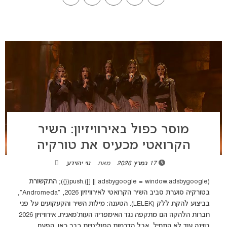
מוסר כפול באירוויזיון: השיר
הקרואטי מכעיס את טורקיה
17 במרץ 2026
מאת
נוי יהוידע
(adsbygoogle = window.adsbygoogle || []).push({}); התקשורת
בטורקיה סוערת סביב השיר הקרואטי לאירוויזיון 2026, "Andromeda",
בביצוע להקת ללק (LELEK). הטענה: מילות השיר והקעקועים על פני
חברות הלהקה הם מתקפה נגד האימפריה העות'מאנית. אירוויזיון 2026
בווינה עוד לא התחיל, אבל הדרמות הפוליטיות כבר כאן. הפעם,