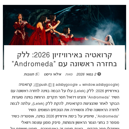
קרואטיה באירוויזיון 2026: ללק
בחזרה ראשונה עם “Andromeda”
2 במאי 2026
מאת
אילאי גייסט
5 תגובות
(adsbygoogle = window.adsbygoogle || []).push({}); קרואטיה
באירוויזיון 2026: ללק (Lelek) עלו על הבמה בווינה לחזרה ראשונה עם
השיר "Andromeda" והציגו ויז'ואל חסר תקדים. הרוחות בווינה סוערות
הבוקר לאחר שהנציגות הקרואטית, להקת ללק (Lelek), עלתה לבמה
לחזרה הראשונה שלה והשאירה את הנוכחים המומים. השיר
"Andromeda", שיופיע על בימת אירוויזיון 2026 בווינה, אוסטריה כשיר
מספר 3 בחצי הגמר הראשון והמתוח, סיפק מפגן עוצמה ויזואלי