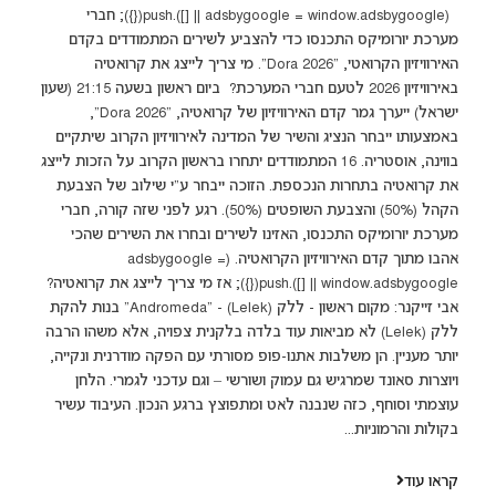
(adsbygoogle = window.adsbygoogle || []).push({}); חברי
מערכת יורומיקס התכנסו כדי להצביע לשירים המתמודדים בקדם
האירוויזיון הקרואטי, "Dora 2026". מי צריך לייצג את קרואטיה
באירוויזיון 2026 לטעם חברי המערכת? ביום ראשון בשעה 21:15 (שעון
ישראל) ייערך גמר קדם האירוויזיון של קרואטיה, "Dora 2026",
באמצעותו ייבחר הנציג והשיר של המדינה לאירוויזיון הקרוב שיתקיים
בווינה, אוסטריה. 16 המתמודדים יתחרו בראשון הקרוב על הזכות לייצג
את קרואטיה בתחרות הנכספת. הזוכה ייבחר ע”י שילוב של הצבעת
הקהל (50%) והצבעת השופטים (50%). רגע לפני שזה קורה, חברי
מערכת יורומיקס התכנסו, האזינו לשירים ובחרו את השירים שהכי
אהבו מתוך קדם האירוויזיון הקרואטיה. (adsbygoogle =
window.adsbygoogle || []).push({}); אז מי צריך לייצג את קרואטיה?
אבי זייקנר: מקום ראשון - ללק (Lelek) - "Andromeda" בנות להקת
ללק (Lelek) לא מביאות עוד בלדה בלקנית צפויה, אלא משהו הרבה
יותר מעניין. הן משלבות אתנו-פופ מסורתי עם הפקה מודרנית ונקייה,
ויוצרות סאונד שמרגיש גם עמוק ושורשי – וגם עדכני לגמרי. הלחן
עוצמתי וסוחף, כזה שנבנה לאט ומתפוצץ ברגע הנכון. העיבוד עשיר
בקולות והרמוניות...
קראו עוד