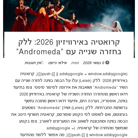
קרואטיה באירוויזיון 2026: ללק
בחזרה שנייה עם “Andromeda”
6 במאי 2026
מאת
אילאי גייסט
אין תגובות
(adsbygoogle = window.adsbygoogle || []).push({}); קרואטיה
באירוויזיון 2026: ללק (Lelek) עלו על הבמה בווינה לחזרה שנייה עם
השיר "Andromeda" ושואבות את אירופה לסיפור מיסטי. צפו בתיעוד
וידאו ראשון מהחזרה! החזרה השנייה של קרואטיה באירוויזיון 2026
בווינה, אוסטריה, נערכה היום, ותיעוד וידאו ראשון מתוכה נחשף
ברשתות החברתיות. ללק (Lelek) ושירן "Andromeda" נשמעים
בעיצומם, ואם לשפוט לפי הקטע שפורסם, קרואטיה תשרוף היטב את
הבמה בווינה ומתכוננת לשאוב את המעריצים לזאגרב. צפו בקטע
שנחשף מהחזרה של קרואטיה: (adsbygoogle =
window.adsbygoogle || []).push({}); מה אפשר ללמוד מהתיעוד