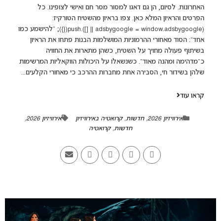
האחרונות. לסיום, הן גם דאגו למסור מסר חם ואישי לצופינו. כל
הפרטים והראיון המלא כאן. צפו בראיון מהשטיח הטורקיז:
(adsbygoogle = window.adsbygoogle || []).push({}); "להישמע כמו
אחד": הסוד מאחורי ההרמוניות המושלמות הבנות פתחו את הראיון
בשיתוף פעולה מחויך על השטיח, כשהן מתארות את החוויה
כ"מדהימה ומהנה מאוד". כשנשאלו על היכולות הווקאליות המרשימות
שלהן בשידור חי, הסבירה אחת מחברות ההרכב כי מאחורי הקלעים...
קראו עוד
אירוויזיון 2026
,
חדשות
,
קרואטיה באירוויזיון
אירוויזיון 2026
,
חדשות
,
קרואטיה