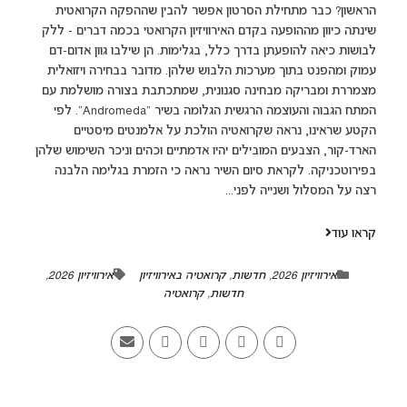
הראשון? כבר מתחילת הסרטון אפשר להבין שההפקה הקרואטית
שינתה כיוון מההופעה בקדם האירוויזיון הקרואטי בכמה דברים - ללק
לבושות כיאה להופעתן בדרך כלל, בגלימות. הן שילבו גוון אדום-דם
עמוק ומהפנט בתוך מערכות הלבוש שלהן. מדובר בבחירה ויזואלית
מצמררת ומבריקה מבחינה סגנונית, שמתכתבת בצורה מושלמת עם
המתח הגבוה והעוצמה הרגשית הגלומה בשיר "Andromeda". לפי
הקטע שראינו, נראה שקרואטיה הולכת על אלמנטים מיסטיים
הארד-קור, הצבעים המובילים יהיו אדמתיים וכהים וניכר השימוש שלהן
בפירוטכניקה. לקראת סיום השיר נראה כי הזמרת בגלימה הלבנה
רצה על המסלול ושנייה לפני...
קראו עוד
אירוויזיון 2026
,
חדשות
,
קרואטיה באירוויזיון
אירוויזיון 2026
,
חדשות
,
קרואטיה