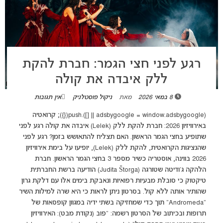
רגע לפני חצי הגמר: חברת להקת
ללק איבדה את קולה
8 במאי 2026
מאת
ניקול פוסטלניק
אין תגובות
(adsbygoogle = window.adsbygoogle || []).push({}); קרואטיה
באירוויזיון 2026: חברת להקת ללק (Lelek) איבדה את קולה רגע לפני
שתופיע בחצי הגמר הראשון. האם תצליח להתאושש בזמן? רגע לפני
שהנציגות הקרואטית, להקת ללק (Lelek), יופיעו על בימת אירוויזיון
2026 בווינה, אוסטריה כשיר מספר 3 בחצי הגמר הראשון. חברת
הלהקה ג'ודיטה שטורגה (Judita Štorga) הודיעה ברשת החברתית
טיקטוק כי סובלת מבעיות רפואיות ונאבקת בימים אלו עם דלקת גרון
שהותיר אותה ללא קול. בסרטון ניתן לראות כי היא שרה למילות השיר
"Andromeda" תוך כדי שמחזיקה בשתי ידיה במגוון קופסאות של
תרופות ובכיתוב של הסרטון רשמה: "פוב (נקודת מבט): האירוויזיון