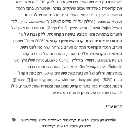
"אנדרומדה") הוא שם השיר שיבוצע על ידי ללק (LELEK) אשר ייצגו
את קרואטיה באירוויזיון 2026 שיתקיים בווינה, אוסטריה, בחצי הגמר
הראשון שייערך ב-12 במאי. השיר נכתב על ידי תומיסלב רוסו
(Tomislav Roso) והלחן על ידי פיליפ לאקוביץ׳ (Filip Lacković), לזר
פאייץ' (Lazar Pajić) וזוריה פאייץ' (Zorja Pajić). זהו שירם הראשון של
היוצרים בתחרות והוא מבוצע בשפה הקרואטית. ללק גברו על 15
מתמודדים אחרים בגמר קדם האירוויזיון הקרואטי "Dora 2026" שנערך
הערב. הגמר הקרואטי התקיים הערב בשידור ישיר מאולפני רשת
הטלוויזיה הקרואטית HTV בזאגרב, בהנחייתם של ברברה קולר
(Barbara Kolar), דושקו צ'ורליץ' (Duško Ćurlić), איווה שולנטיץ' (Iva
Šulentić) ואיוון ווקושיץ' (Ivan Vukušić). הזוכה בתחרות נבחר
באמצעות שילוב של הצבעת צוות שופטים (50%) והצבעת הקהל
בבית (50%). (adsbygoogle = window.adsbygoogle || []).push({});
הבנות נמצאות כמו בתוך מקדש, מחובקות וצמודות אחת לשנייה, כולן
לבושות שחורים ועל פניהן סימנים המזכירים...
קראו עוד
אירוויזיון 2026
,
חדשות
,
קרואטיה באירוויזיון
,
ראש עמוד ראשי
אירוויזיון 2026
,
חדשות
,
קרואטיה