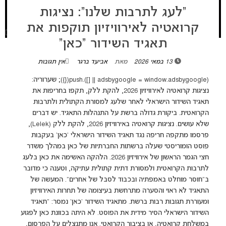
“לעג לתרבות שלנו”: נציגות
קרואטיה לאירוויזיון תוקפות את
תאגיד השידור “כאן”
13 במאי 2026
מאת
אביעד ברגר
אין תגובות
(adsbygoogle = window.adsbygoogle || []).push({}); שערוריה:
נציגות קרואטיה לאירוויזיון 2026, להקת ללק, תקפו בחריפות את
תאגיד השידור הישראלי לאחר שלעג למסורת הקתולית ולתרבות
הקרואטית. ביקורת גדולה ברשת על התנהלות התאגיד. יש דברים
שלא עושים. נציגות קרואטיה באירוויזיון 2026, להקת ללק (Lelek),
פרסמו מתקפה חריפה נגד תאגיד השידור הישראלי 'כאן' בעקבות
פוסט הומוריסטי שעלה ברשתות החברתיות של כאן במהלך משדר
חצי הגמר הראשון של אירוויזיון 2026. הלהקה האשימה את כאן בלעג
לתרבות הקרואטית ולמסורת דתית קתולית עתיקה, וטענה כי מדובר
ב"חוסר מוחלט באמפתיה ובכבוד לסבל של אחרים". המעשה של
התאגיד לא ראוי והסערה מתרחשת בעיצומה של תחרות האירוויזיון
ומעוררת תגובות רבות ברשת. מתאגיד השידור 'כאן' נמסר: "תאגיד
השידור הישראלי הסיר מידית את הפוסט. לא היתה בכוונת כאן לפגוע
במשלחת קרואטיה, או בציבור הקרואטי. אנו מתנצלים על הפרסום,