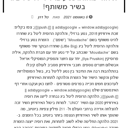
בשיר משותף!
6 באוגוסט 2021
מאת
טל דהן
(adsbygoogle = window.adsbygoogle || []).push({}); צפו בקליפ:
זוכת אירוויזיון 2018, נטע ברזילי, והלהקה הרוסית ליטל ביג שחררו
להיט משותף בשם "Moustache" ("שפם"). הזמרת נטע ברזילי
והלהקה הרוסית ליטל ביג (Little Big) שחררו הבוקר שיר משותף
בשם "Moustache" שנכתב על ידי נטע יחד עם חברת הלהקה, איליה
פרוסיקין (Ilya Prusikin), יחד עם היוצר והמפיק המוסיקלי אריאל
אבשלום ויוצרים נוספים. חובבי אירוויזיון מסביב לעולם קיבלו
בהתלהבות רבה את החיבור בין נטע לליטל ביג, בשל הפופולריות
שלהן והקשר הישיר של הזמרת והלהקה לתחרות האירוויזיון.
לעדכונים חמים וזכייה בפרסים מטורפים - לחצו כאן ועקבו אחרי דף
האינסטגרם שלנו (adsbygoogle = window.adsbygoogle ||
[]).push({}); הלהקה הרוסית ליטל ביג נבחרה לייצג את רוסיה
באירוויזיון 2020 עם השיר "UNO". למרות ביטול האירוויזיון השיר זכה
להצלחה אדירה ברחבי העולם ול- 211 מיליון צפיות ביוטיוב, מה
שהופך אותו לשיר האירוויזיון הנצפה ביותר ביוטיוב בכל הזמנים. ב-
2021 הלהקה החליטה שלא לשוב לתחרות, ואת רוסיה ייצגה הזמרת