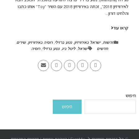
מניז'ה (Manizha). נטע ברזילי פרצה לתודעה בתוכנית "הכוכב הבא
לאירוויזיון 2018", זכתה באירוויזיון 2018 עם השיר "Toy" אותו כתבו
והלחינו דורון...
קראו עוד
חדשות
,
ישראל באירוויזיון
,
נטע ברזילי
,
רוסיה באירוויזיון
,
שירים
חדשים
ישראל
,
ליטל ביג
,
נטע ברזילי
,
רוסיה
חיפוש
חיפוש