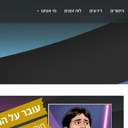
X
א
הימורים
דירוגים
לוח זמנים
מי אנחנו
▼