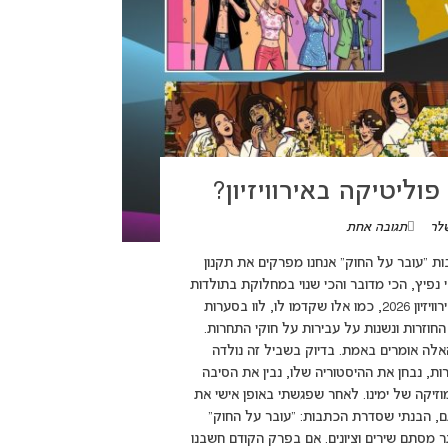
ליטיקה באירוויזיון?
לר
תגובה אחת
adsbygoogle = wi({}); בסדרת הכתבות "עובר על החוק" אנחנו מפרקים את תקנון
י נפיץ, הכי מדובר והכי שנוי במחלוקת בתולדות
התחרות: החוק שאוסר על פוליטיקה ולא, זה לא קשור רק לישראל. אירוויזיון 2026, כמו אלו שקדמו לו, לוו בסערות
חוזרות ונשנות על עבירות על חוקי התחרות.
אלה אומרים באמת. בדיוק בשביל זה נולדה
, נבחן את ההיסטוריה שלו, נבין את הסיבה
וזיקה של ימינו. לאחר שפגשתי באופן אישי את
תם, הבנתי שסדרת הכתבות: "עובר על החוק"
 מסתם שירים וציונים. אם בפרק הקודם חשבנו