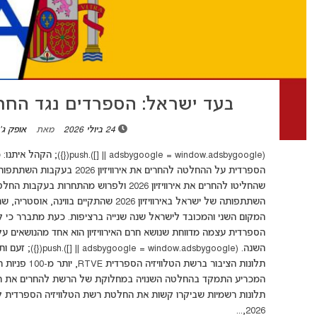
בעד ישראל: הספרדים נגד החרם על 
24 ביולי 2026
מאת
אופק ג'
(indow.adsbygoogle || []).push
הספרדית על ההחלטה להחרים את א
השתתפותה של ישראל באירוויזיון 2026 שהתקיים
המקום השני והמכובד לישראל שנה שנייה ברציפות. כעת מתברר כי ל
הספרדית עצמה מדווחת שנושא חרם האירוויזיון הוא אחד מהנושאים ע
השנה. (le || []).push
תלונות הציבור ב
תלונות רשמיות שביקרו קשות את החלטת רשת הטלוויזיה הספרדית לא
2026,...