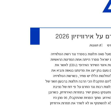
אירוויזיון 2026
רסי
8 תגובות
adsbygoogle = w({}); הקהל איתנו: מעל מאה תלונות בספרד נגד רשת הטלוויזיה
ירוויזיון 2026 בעקבות השתתפות ישראל ספרד הייתה אחת המדינות הראשיות
שהחליטו להחרים את אירוויזיון 2026 ולפרוש מהתחרות בעקבות החלטת איגוד השידור האירופי (EBU) לאשר את
 בווינה, אוסטריה, שם נועם בתן ייצג את מדינתנו בגאווה והביא את
החלטות הללו יש מחיר, כשרשת הטלוויזיה
ליהם התקבלו הכי הרבה תלונות ברבעון השני של
adsbygoogle = window.adsbygoog({}); זעם ותלונות רבות נגד החרם על פי דוח של נציבת
רשת הטלוויזיה הספרדית RTVE, יותר מ-100 פניות התעסקו באופן ישיר בתחרות האירוויזיון, כשרובן
המכריע התמקד בהחלטה השנויה במחלוקת של הרשת להחרים את האירוע. מתוך הפניות שהתקבלו, 96 מהן היו
 להשתתף או לא לשדר את תחרות אירוויזיון