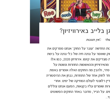
בלייב באירוויזיון?
שלר
אין תגובות
adsbygoogle = win({}); בסדרת הכתבות החדשה "עובר על החוק" אנחנו מפרקים את
וק שאוסר על נגינה חיה של כלי נגינה על בימת
התחרות, כיצד הוא מוחרג עבור כמה פייבוריטים, וכיצד מארגני התחרות מצדיקים את קיומו. אירוויזיון 2026, כמו אלו
אירוויזיון וההאשמות החוזרות ונשנות על
סדר, ולהבין מה החוקים האלה אומרים באמת.
חד לחוק אחד של התחרות, נבחן את ההיסטוריה
ן רלוונטי לעולם המוזיקה של ימינו. אחרי
ות שומרים עליו בקנאות, הפעם אנחנו צוללים
ם. על הנייר, מדובר באחד החוקים הפשוטים
...