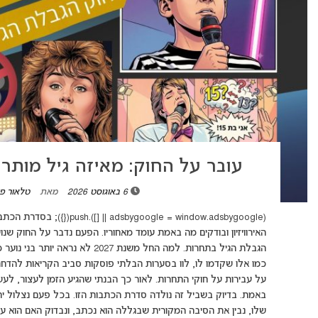
עובר על החוק: מאיזה גיל מותר 
6 באוגוסט 2026
מאת
טלאור פ
(ndow.adsbygoogle || []).push
האירוויזיון ובודקים מה באמת עומד מאחוריו. הפעם נדבר על החוק שנ
כמו אלו שקדמו לו, לוו בסערות הבלתי פוסקות סביב הקריאות להדחת י
על עבירות על חוקי התחרות. לאור כך הבנתי שהגיע הזמן לעצור, לעש
באמת. בדיוק בשביל זה נולדה סדרת הכתבות הזו. בכל פעם נצלול י
שלו, נבין את הסיבה המקורית שבגללה הוא נכתב, ונבדוק האם הוא עדיין