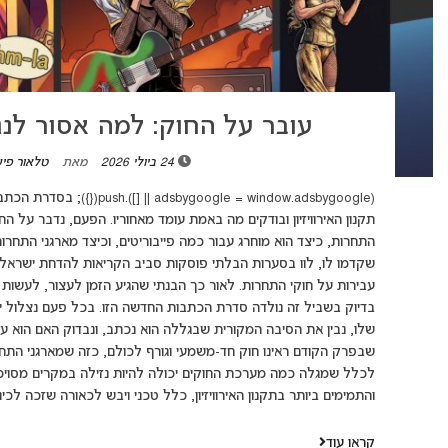
עובר על החוק: למה אסור לנגן 
24 ביולי 2026
מאת
טלאור פי
(dow.adsbygoogle || []).push
תקנון האירוויזיון ובודקים מה באמת עומד מאחוריו. הפעם, נדבר על הח
שקדמו לו, לוו בסערות הבלתי פוסקות סביב הקריאות להדחת ישראל מה
עבירות על חוקי התחרות. לאור כך הבנתי שהגיע הזמן לעצור, לעשות 
בדיוק בשביל זה נולדה סדרת הכתבות החדשה הזו. בכל פעם נצלול י
שלו, נבין את הסיבה המקורית שבגללה הוא נכתב, ונבדוק האם הוא עדיי
שבפרק הקודם ראינו חוק חד-משמעי וגורף לכולם, כזה שמארגני התחר
לכלל שמגלה כמה מערכת החוקים יכולה להיות נזילה במקרים מסוימי
והתמימים ביותר בתקנון האירוויזיון, כלל טכני ויבש לכאורה שזכה לכינוי
קראו עוד