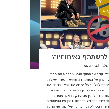
להשתתף באירוויזיון?
ישלר
אין תגובות
adsbygoogle = wi({}); בסדרת הכתבות "עובר על החוק" אנחנו מפרקים את תקנון
ועד להגן על המתמודדים וממשיך לעורר שאלות -
הגבלת הגיל בתחרות. למה החל משנת 2027 לא נראה יותר בני נוער מתחת לגיל 18 על הבמה הגדולה? אירוויזיון 2026,
שראל מהאירוויזיון וההאשמות החוזרות ונשנות
ות סדר, ולהבין מה החוקים האלה אומרים
חד לחוק אחד של התחרות, נבחן את ההיסטוריה
 רלוונטי לעולם המוזיקה של ימינו. את הרעיון