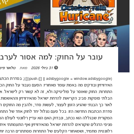
עובר על החוק: למה אסור לערב פו
31 ביולי 2026
מאת
טלאור פיש
(ndow.adsbygoogle || []).push
האירוויזיון ובודקים מה באמת עומד מאחוריו. הפעם נעבור על החוק הכ
הבלתי פוסקות סביב הקריאות להדחת ישראל מהאירוויזיון וההאשמות ה
לאור כך הבנתי שהגיע הזמן לעצור, לעשות סדר, ולהבין מה החוקים ה
סדרת הכתבות החדשה הזו. בכל פעם נצלול יחד לחוק אחד של התחרות
המקורית שבגללה הוא נכתב, ונבדוק האם הוא עדיין רלוונטי לעולם המ
מניפי הדגלים שקוראים להדחת ישראל מהאירוויזיון ואף התעמתתי אי
רלוונטית מתמיד, ושמאחורי הקלעים של התחרות מסתתרים הרבה יותר