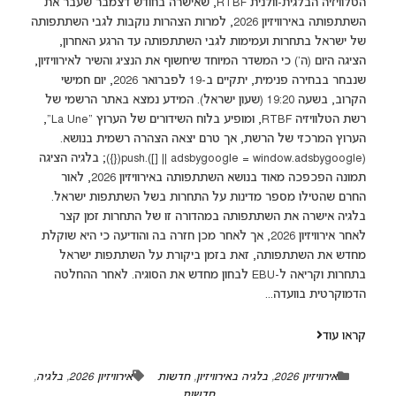
הטלוויזיה הבלגית-וולנית RTBF, שאישרה בחודש דצמבר שעבר את
השתתפותה באירוויזיון 2026, למרות הצהרות נוקבות לגבי השתתפותה
של ישראל בתחרות ועמימות לגבי השתתפותה עד הרגע האחרון,
הציגה היום (ה') כי המשדר המיוחד שיחשוף את הנציג והשיר לאירוויזיון,
שנבחר בבחירה פנימית, יתקיים ב-19 לפברואר 2026, יום חמישי
הקרוב, בשעה 19:20 (שעון ישראל). המידע נמצא באתר הרשמי של
רשת הטלוויזיה RTBF, ומופיע בלוח השידורים של הערוץ "La Une",
הערוץ המרכזי של הרשת, אך טרם יצאה הצהרה רשמית בנושא.
(adsbygoogle = window.adsbygoogle || []).push({}); בלגיה הציגה
תמונה הפכפכה מאוד בנושא השתתפותה באירוויזיון 2026, לאור
החרם שהטילו מספר מדינות על התחרות בשל השתתפות ישראל.
בלגיה אישרה את השתתפותה במהדורה זו של התחרות זמן קצר
לאחר אירוויזיון 2026, אך לאחר מכן חזרה בה והודיעה כי היא שוקלת
מחדש את השתתפותה, זאת בזמן ביקורת על השתתפות ישראל
בתחרות וקריאה ל-EBU לבחון מחדש את הסוגיה. לאחר ההחלטה
הדמוקרטית בוועדה...
קראו עוד
אירוויזיון 2026
,
בלגיה באירוויזיון
,
חדשות
אירוויזיון 2026
,
בלגיה
,
חדשות