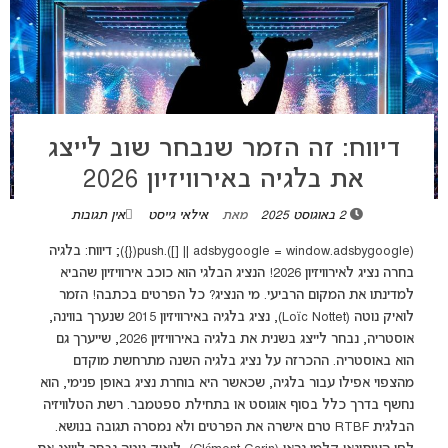
דיווח: זה הזמר שנבחר שוב לייצג
את בלגיה באירוויזיון 2026
2 באוגוסט 2025
מאת
אילאי גייסט
אין תגובות
(adsbygoogle = window.adsbygoogle || []).push({}); דיווח: בלגיה
בחרה נציג לאירוויזיון 2026! הנציג הבלגי הוא כוכב אירוויזיון שהביא
למדינתו את המקום הרביעי. מי הנציג? כל הפרטים בכתבה! הזמר
לואיק נוטה (Loïc Nottet), נציג בלגיה באירוויזיון 2015 שנערך בווינה,
אוסטריה, נבחר לייצג בשנית את בלגיה באירוויזיון 2026, שייערך גם
הוא באוסטריה. ההכרזה על נציג בלגיה השנה מתרחשת מוקדם
מהצפוי אפילו עבור בלגיה, שכאשר היא בוחרת נציג באופן פנימי, הוא
נחשף בדרך כלל בסוף אוגוסט או בתחילת ספטמבר. רשת הטלוויזיה
הבלגית RTBF טרם אישרה את הפרטים ולא נמסרה תגובה בנושא.