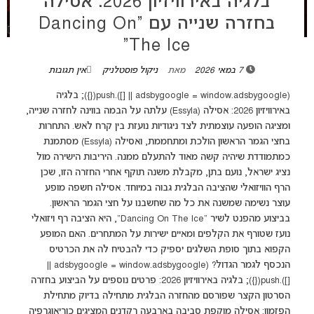
בלגיה באירוויזיון 2026: אסילה
בחזרה שנייה עם “Dancing On
The Ice”
7 במאי 2026
מאת
ניקול פוסטלניק
אין תגובות
(adsbygoogle = window.adsbygoogle || []).push({}); בלגיה
באירוויזיון 2026: אסילה (Essyla) עלתה על הבמה בווינה לחזרה שנייה,
ומציגה הופעה עוצמתית לצד ניגודיות נועזת בין קרח לאש. התחרות
בחצי הגמר הראשון הולכת ומתחממת, ואסילה (Essyla) מסתמנת
כמתמודדת שיהיה קשה מאוד להתעלם ממנה. היריבות הישירה מול
נציג ישראל, נועם בתן, מקבלת משנה תוקף אחרי החזרה הזו, שכן
הרף הוויזואלי שהציבה הבלגית גבוה במיוחד. אסילה חשפה מופע
עוצר נשימה שמשנה את כל מה שחשבנו על חצי הגמר הראשון.
בביצוע מהפנט לשיר “Dancing On The Ice”, היא הציבה רף ויזואלי
נועז שטורף את הקלפים ומאיים ישירות על המתחרים. האם המופע
הקפוא בתוך סופת השלגים יספיק כדי להבטיח לה את הכרטיס
הנכסף לגמר הגדול? (adsbygoogle = window.adsbygoogle ||
[]).push({}); בלגיה באירוויזיון 2026: פרטים נוספים על הביצוע בחזרה
הסרטון הקצר שפורסם מהחזרה הבלגית מתחילה בדיוק מתחילת
הפזמון: אסילה מוקפת סביבה בארבעה רקדנים המציגים כוריאוגרפיה