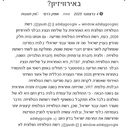
באירוויזיון?
4 בדצמבר 2025
מאת
אופק ג'רסי
אין תגובות
(adsbygoogle = window.adsbygoogle || []).push({}); רשת
הטלוויזיה הוולונית היא האחראית על שליחת הנציג הבלגי לאירוויזיון
2026, כעת, רשת הטלוויזיה הפלמית מודיעה - גם אנחנו נהיה חלק
מהדיון בעניין ישראל. מה זה אומר עבור ישראל? בלגיה כמדינה
שמחולקת לשני אזורים דוברי שפות שונות, מחולקת גם לשתי רשתות
טלוויזיה - ולונית (דוברת צרפתית) ופלמית (דוברת הולנדית). השנה,
רשת הטלוויזיה הוולונית, RTBF, היא האחראית על שליחת הנציג
הבלגי. הרשת הודיעה בספטמבר כי תחליט באופן רשמי אם להתמודד
בתחרות אירוויזיון 2026 אחרי העצרת הכללית של איגוד השידור
האירופי שאמורה לקרות היום. כעת מודיעה רשת הטלוויזיה
הבלגית-פלמית VRT, שהייתה אחראית בשנה שעברה ותהיה אחראית
גם בשנה הבאה - כי ההחלטה על עמדת בלגיה בדיון היום היא לא של
הוולונים בלבד אלא תתקבל במשותף לשתי רשתות הטלוויזיה. הדבר
מעורר דאגה עבור ישראל, שכן, רשת הטלוויזיה הפלמית קיצונית יותר
בעמדתה כלפי ישראל, ובלגיה עשויה להצטרף למניין המדינות
שדורשות את החרמת ישראל בדיון היום. (adsbygoogle =
window.adsbygoogle || []).push({}); רשת הטלוויזיה הוולונית לא