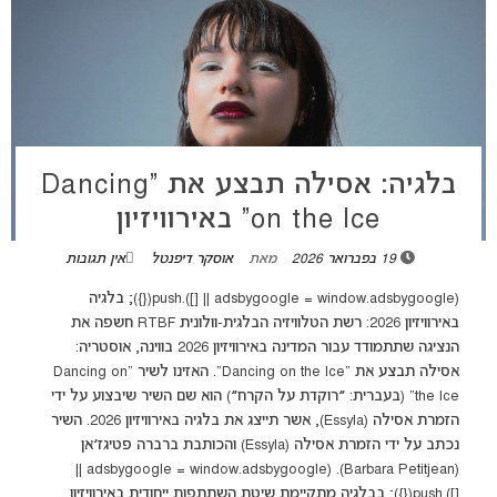
בלגיה: אסילה תבצע את “Dancing
on the Ice” באירוויזיון
19 בפברואר 2026
מאת
אוסקר דיפנטל
אין תגובות
(adsbygoogle = window.adsbygoogle || []).push({}); בלגיה
באירוויזיון 2026: רשת הטלוויזיה הבלגית-וולונית RTBF חשפה את
הנציגה שתתמודד עבור המדינה באירוויזיון 2026 בווינה, אוסטריה:
אסילה תבצע את "Dancing on the Ice". האזינו לשיר “Dancing on
the Ice” (בעברית: ״רוקדת על הקרח״) הוא שם השיר שיבצוע על ידי
הזמרת אסילה (Essyla), אשר תייצג את בלגיה באירוויזיון 2026. השיר
נכתב על ידי הזמרת אסילה (Essyla) והכותבת ברברה פטיגז׳אן
(Barbara Petitjean). (adsbygoogle = window.adsbygoogle ||
[]).push({}); בבלגיה מתקיימת שיטת השתתפות ייחודית באירוויזיון,