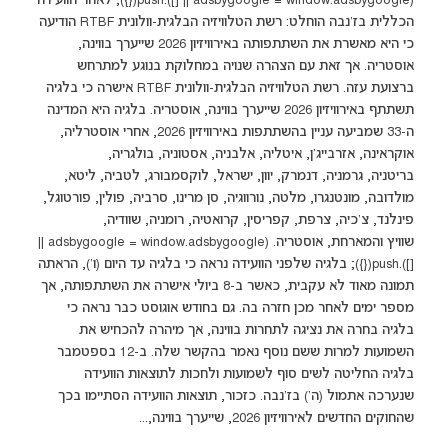
(adsbygoogle = window.adsbygoogle || []).push({}); לאחר הוועידה
הכללית בז'נבה הוחלט: רשת הטלוויזיה הבלגית-וולונית RTBF הודיעה
כי היא מאשרת את השתתפותה באירוויזיון 2026 שייערך בווינה,
אוסטריה. אך זאת עם הצהרה שנויה במחלוקת בנוגע למתרחש
ברצועת עזה. רשת הטלוויזיה הבלגית-וולונית RTBF אישרה כי בלגיה
תשתתף באירוויזיון 2026 שייערך בווינה, אוסטריה. בלגיה היא המדינה
ה-33 שמביעה עניין בהשתתפות באירוויזיון 2026, אחרי אוסטרליה,
אוקראינה, אזרבייג'ן, איטליה, אלבניה, אסטוניה, בולגריה,
בריטניה, גרמניה, דנמרק, יוון, ישראל, לוקסמבורג, לטביה, ליטא,
מולדובה, מונטנגרו, מלטה, נורווגיה, סן מרינו, סרביה, פולין, פורטוגל,
פינלנד, צ'כיה, צרפת, קפריסין, קרואטיה, רומניה, שוודיה,
שוויץ והמארחת, אוסטריה. (adsbygoogle = window.adsbygoogle ||
[]).push({}); בלגיה שלפני הוועידה נראה כי בלגיה עד היום (ו'), הראתה
תמונה מאוד לא עקבית, כאשר ב-8 ביולי אישרה את השתתפותה, אך
מספר ימים לאחר מכן חזרה בה. גם בחודש אוגוסט כבר נראה כי
בלגיה בחרה את נציגה לתחרות בווינה, אך מיהרה להכחיש את
השמועות למרות ששם נוסף נאמר בהקשר שלה. ב-12 בספטמבר
בלגיה החליטה לשים סוף לשמועות ולחכות לתוצאות הוועידה
שנערכה אתמול (ה') בז'נבה. כזכור, תוצאות הוועידה הסתיימו בכך
שהחוקים החדשים לאירוויזיון 2026, שייערך בווינה,...