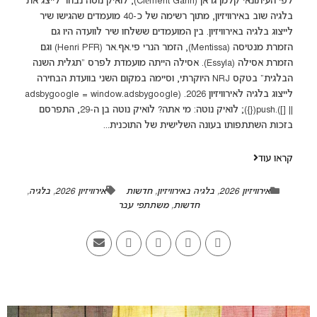
לפי העיתונאי קלמן גראן (Clément Garin), לואיק נוטה נבחר לייצג את
בלגיה שוב באירוויזיון, מתוך רשימה של כ-40 מועמדים שהגישו שיר
לייצוג בלגיה באירוויזיון. בין המועמדים ששלחו שיר לוועדה היו גם
הזמרת מנטיסה (Mentissa), הזמר הנרי פי.אף.אר (Henri PFR) וגם
הזמרת אסילה (Essyla). אסילה הייתה מועמדת לפרס "תגלית השנה
הבלגית" בטקס NRJ היוקרתי, וסיימה במקום השני בוועדת הבחירה
לייצוג בלגיה לאירוויזיון 2026. (adsbygoogle = window.adsbygoogle
|| []).push({}); לואיק נוטה: מי אתה? לואיק נוטה בן ה-29, התפרסם
בזכות השתתפותו בעונה השלישית של התוכנית...
קראו עוד
אירוויזיון 2026
,
בלגיה באירוויזיון
,
חדשות
אירוויזיון 2026
,
בלגיה
,
חדשות
,
משתתפי עבר