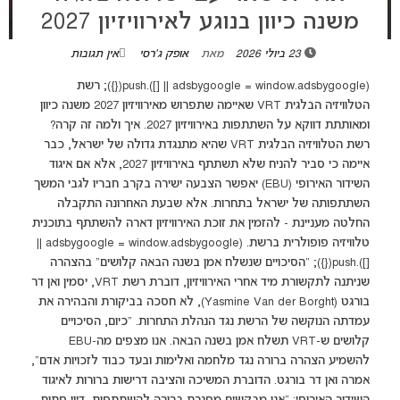
משנה כיוון בנוגע לאירוויזיון 2027
23 ביולי 2026
מאת
אופק ג'רסי
אין תגובות
(adsbygoogle = window.adsbygoogle || []).push({}); רשת
הטלוויזיה הבלגית VRT שאיימה שתפרוש מאירוויזיון 2027 משנה כיוון
ומאותתת דווקא על השתתפות באירוויזיון 2027. איך ולמה זה קרה?
רשת הטלוויזיה הבלגית VRT שהיא מתנגדת גדולה של ישראל, כבר
איימה כי סביר להניח שלא תשתתף באירוויזיון 2027, אלא אם איגוד
השידור האירופי (EBU) יאפשר הצבעה ישירה בקרב חבריו לגבי המשך
השתתפותה של ישראל בתחרות. אלא שבעת האחרונה התקבלה
החלטה מעניינת - להזמין את זוכת האירוויזיון דארה להשתתף בתוכנית
טלוויזיה פופולרית ברשת. (adsbygoogle = window.adsbygoogle ||
[]).push({}); "הסיכויים שנשלח אמן בשנה הבאה קלושים" בהצהרה
שניתנה לתקשורת מיד אחרי האירוויזיון, דוברת רשת VRT, יסמין ואן דר
בורגט (Yasmine Van der Borght), לא חסכה בביקורת והבהירה את
עמדתה הנוקשה של הרשת נגד הנהלת התחרות. "כיום, הסיכויים
קלושים ש-VRT תשלח אמן בשנה הבאה. אנו מצפים מה-EBU
להשמיע הצהרה ברורה נגד מלחמה ואלימות ובעד כבוד לזכויות אדם",
אמרה ואן דר בורגט. הדוברת המשיכה והציבה דרישות ברורות לאיגוד