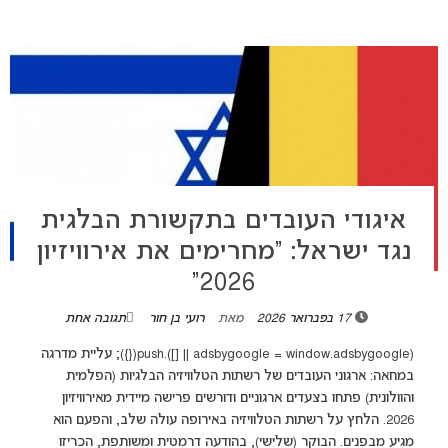
איגודי העובדים בתקשורת הבלגית
נגד ישראל: “מחרימים את אירוויזיון
2026”
17 בפברואר 2026
מאת
רועי בן חור
תגובה אחת
(adsbygoogle = window.adsbygoogle || []).push({}); עליית מדרגה
במחאה: ארגוני העובדים של רשתות הטלוויזיה הבלגיות (הפלמית
והוולונית) פתחו בצעדים ארגוניים ודורשים פרישה מיידית מאירוויזיון
2026. הלחץ על רשתות הטלוויזיה באירופה עולה שלב, והפעם הוא
מגיע מבפנים. הבוקר (שלישי), בהודעה דרמטית ומשותפת, הכריזו