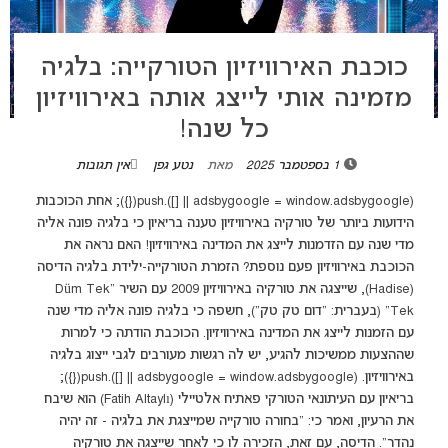
כוכבת האירוויזיון הטורקייה: בלגיה
מזמינה אותי לייצג אותה באירוויזיון
כל שנה!
1 בספטמבר 2025
מאת
נטע גפן
אין תגובות
(adsbygoogle = window.adsbygoogle || []).push({}); אחת הכוכבות
הידועות ביותר של טורקיה באירוויזיון טענה בריאיון כי בלגיה פונה אליה
מדי שנה עם הזדמנות לייצג את המדינה באירוויזיון! האם נראה את
הכוכבת באירוויזיון פעם נוספת? הזמרת הטורקייה-ילידת בלגיה הדיסה
(Hadise), שייצגה את טורקיה באירוויזיון 2009 עם השיר "Düm Tek
Tek" (בעברית: "דום טק טק"), חשפה כי בלגיה פונה אליה מדי שנה
עם הזמנות לייצג את המדינה באירוויזיון. הכוכבת הודתה כי למרות
שההצעות ממשיכות להגיע, יש לה רגשות מעורבים לגבי ייצוג בלגיה
באירוויזיון. (adsbygoogle = window.adsbygoogle || []).push({});
בריאיון עם העיתונאי הטורקי פאתיח אלטיילי (Fatih Altaylı) הוא שיבח
את הרעיון, ואמר כי: "בחורה טורקייה שמייצגת את בלגיה - זה יהיה
נהדר". הדיסה, עם זאת, הזכירה לו כי לאחר שייצגה את טורקיה