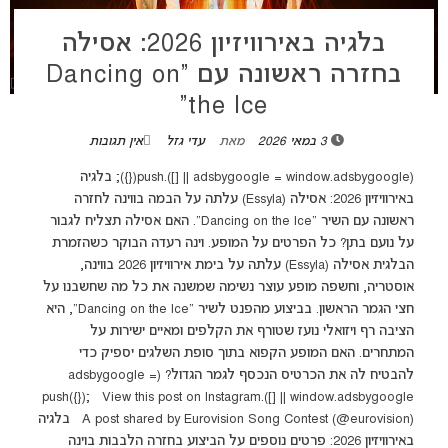
בלגיה באירוויזיון 2026: אסילה
בחזרה ראשונה עם “Dancing on
the Ice”
3 במאי 2026
מאת
עדי גזל
אין תגובות
(adsbygoogle = window.adsbygoogle || []).push({}); בלגיה
באירוויזיון 2026: אסילה (Essyla) עלתה על הבמה בווינה לחזרה
ראשונה עם השיר "Dancing on the Ice". האם אסילה תצליח לגבור
על נועם בתן? כל הפרטים על המופע. וינה רעדה הבוקר כשהזמרת
הבלגית אסילה (Essyla) עלתה על בימת אירוויזיון 2026 בווינה,
אוסטריה, וחשפה מופע עוצר נשימה שמשנה את כל מה שחשבנו על
חצי הגמר הראשון. בביצוע מהפנט לשיר "Dancing on the Ice", היא
הציבה רף ויזואלי נועז שטורף את הקלפים ומאיים ישירות על
המתחרים. האם המופע הקפוא בתוך סופת השלגים יספיק כדי
להבטיח לה את הכרטיס הנכסף לגמר הגדול? (adsbygoogle =
window.adsbygoogle || []).push({}); View this post on Instagram
A post shared by Eurovision Song Contest (@eurovision) בלגיה
באירוויזיון 2026: פרטים נוספים על הביצוע בחזרה הלבבות בוינה