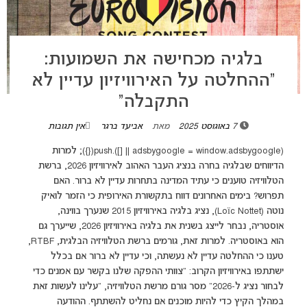
בלגיה מכחישה את השמועות:
“ההחלטה על האירוויזיון עדיין לא
התקבלה”
7 באוגוסט 2025
מאת
אביעד ברגר
אין תגובות
(adsbygoogle = window.adsbygoogle || []).push({}); למרות
הדיווחים שבלגיה בחרה בנציג העבר האהוב לאירוויזיון 2026, ברשת
הטלוויזיה טוענים כי עתיד המדינה בתחרות עדיין לא ברור. האם
תפרוש? בימים האחרונים דווח בתקשורת האירופית כי הזמר לואיק
נוטה (Loïc Nottet), נציג בלגיה באירוויזיון 2015 שנערך בווינה,
אוסטריה, נבחר לייצג בשנית את בלגיה באירוויזיון 2026, שייערך גם
הוא באוסטריה. למרות זאת, גורמים ברשת הטלוויזיה הבלגית, RTBF,
טענו כי ההחלטה עדיין לא נעשתה, וכי עדיין לא ברור אם בכלל
ישתתפו באירוויזיון הקרוב: "צוותי ההפקה שלנו בקשר עם אמנים כדי
לבחור נציג ל-2026" מסר גורם מרשת הטלוויזיה, "עלינו לעשות זאת
במהלך הקיץ כדי להיות מוכנים אם נחליט להשתתף. ההודעה