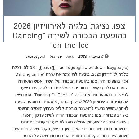
צפו: נציגת בלגיה לאירוויזיון 2026
בהופעת הבכורה לשירה “Dancing
on the Ice”
8 באפריל 2026
מאת
עדי גזל
אין תגובות
(adsbygoogle = window.adsbygoogle || []).push({}); אסילה, נציגת
בלגיה לאירוויזיון 2026, ביצעה לראשונה את שירה "Dancing on the
Ice" בהופעה חיה. צפו בהופעת הבכורה של השיר! אמש התארחה
הזמרת אסילה (Essyla) בתוכנית The Voice בבלגיה, שם ביצעה
לראשונה בהופעה חיה את שירה "Dancing On The Ice", עמו תייצג
את מדינתה באירוויזיון 2026 שייערך בווינה, אוסטריה. ההופעה מגיעה
לאחר שהשיר נחשף לראשונה בגרסת קליפ בערוץ היוטיוב הרשמי
ב-19 בפברואר. צפו בהופעת הבכורה החיה לשיר: עדכון (19:41,
08/04/2026): הביצוע של אסילה ספג לא מעט ביקורות בתגובות
וברשתות החברתיות מחובבי האירוויזיון. הביצוע הקולי של הזמרת אינו
נשמע יציב כמו בהקלטת הסטודיו, וגם הנוכחות שלה על הבמה