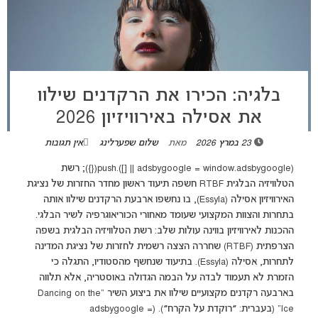
בלגיה: הכירו את הרקדנים שילוו
את אסילה באירוויזיון 2026
23 במרץ 2026
מאת
שלום שפערלינג
אין תגובות
(adsbygoogle = window.adsbygoogle || []).push({}); רשת
הטלוויזיה הבלגית RTBF חשפה תיעוד ראשון מחדר החזרות של נציגת
האירוויזיון אסילה (Essyla), בו נחשפו ארבעת הרקדנים שילוו אותה
בתחרות והצוות המקצועי שעומד מאחורי הכוריאוגרפיה לשיר הבלגי.
ההכנות לאירוויזיון בווינה עולות שלב: רשת הטלוויזיה הבלגית בשפה
הצרפתית (RTBF) שחררה הצצה רשמית לחזרות של נציגת המדינה
לתחרות, אסילה (Essyla). בתיעוד שנחשף מהסטודיו, התגלה כי
הזמרת לא תעמוד לבדה על הבמה הגדולה באוסטריה, אלא תלווה
בארבעה רקדנים מקצועיים שילוו את ביצוע השיר “Dancing on the
Ice” (בעברית: ״רוקדת על הקרח״). (adsbygoogle =