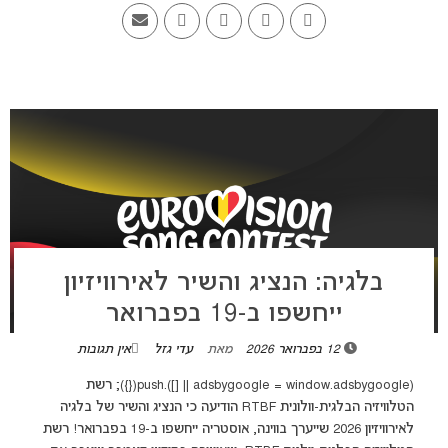
בלגיה: הנציג והשיר לאירוויזיון
ייחשפו ב-19 בפברואר
12 בפברואר 2026
מאת
עדי גזל
אין תגובות
(adsbygoogle = window.adsbygoogle || []).push({}); רשת
הטלוויזיה הבלגית-וולונית RTBF הודיעה כי הנציג והשיר של בלגיה
לאירוויזיון 2026 שייערך בווינה, אוסטריה ייחשפו ב-19 בפברואר! רשת