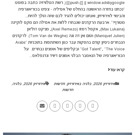
window.adsbygoogle || []).push({}); רשת הטלוויזיה כתבה בפוסט:
"נכחנו בחזרה הראשונה בהחלט של אסיליה - צפינו בכוריאוגרפיה
והבימוי לאירוויזיון, ואנחנו יכולים להגיד לכם שזה הולך להיות...
מטורף!". ארבעת הרקדנים שנבחרו ללוות את אסילה הם מקס לוקיינה
(Max Lukaina), אקסל רמזו (Axel Remezo), מניקט ז'וליאן
(Maniquet Julien) וטום ואן דה וגה (Tom Van de Weghe). לרקדנים
הנבחרים ניסיון קודם בהפקות עבר כגון השתתפות בתוכניות "Arabs
Got Talent", "The Voice" ובקליפים של אומנים נבחרים. על
הכוריאוגרפיה של הנאמבר הבלגי אמונים דיוויד ונדנפלאס...
קראו עוד
אירוויזיון 2026
,
בלגיה באירוויזיון
,
חדשות
אירוויזיון 2026
,
בלגיה
,
חדשות