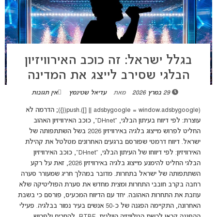
בגלל ישראל: זה כוכב האירוויזיון
הבלגי שסירב לייצג את המדינה
29 במרץ 2026
מאת
עדיאל שטינמץ
אין תגובות
(adsbygoogle = window.adsbygoogle || []).push({}); הדרמה לא
עוצרת: לפי דיווח בעיתון הבלגי, "DHnet", כוכב האירוויזיון האהוב
החליט לפרוש מייצוג בלגיה באירוויזיון 2026 בשל השתתפותה של
ישראל. דיווח דרמטי שפורסם ברגעים האחרונים מטלטל את קהילת
האירוויזיון: לפי דיווחו של העיתון הבלגי, "DHnet", כוכב האירוויזיון
הבלגי החליט להימנע מייצוג בלגיה באירוויזיון 2026, זאת על רקע
השתתפותה של ישראל בתחרות. מדובר במהלך חריג שמעורר סערה
רחבה בקרב חובבי התחרות ומצית מחדש את סערת הפוליטיקה שלא
עוזבת את התחרות האהובה. יחד עם הדיווח המכעיס, פורסם כי בשבת
האחרונה, התקיימה הפגנה של כ-50 אנשים בעיר נמור בבלגיה. פעילי
ההפגנה קראו לרשת הטלוויזיה הוולנית, RTBF, להחרים ולפרוש