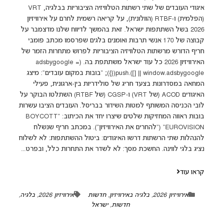
איגודי העובדים של שתי רשתות הטלוויזיה הציבוריות בבלגיה, VRT
(הפלמית) ו-RTBF (הוולונית), על קריאה רשמית לחרם על אירוויזיון
2026 בשל השתתפות ישראל. זאת בהמשך לדיווח שלנו מדצמבר על
קבוצה של 170 אנשי תרבות ואומנים בלגים שפרסמו מכתב פומבי
חריף הדורש מרשתות הטלוויזיה הציבוריות לפרוש מתחרות הזמר של
האירוויזיון 2026 כל עוד ישראל משתתפת בה. (adsbygoogle =
window.adsbygoogle || []).push({}); "בובות במקום עובדים": מיצג
המחאה במסדרונות בצעד חריג של סולידריות בין-ארגונית, פעילי
האיגודים ACOD (של VRT) ו-CGSP (של RTBF) השתלטו הבוקר על
לובי הכניסה המשותף למטות השידור בבריסל. העובדים הציבו עשרות
בובות ראווה המחזיקות שלטים שיצרו יחד את הכיתוב: "BOYCOTT
EUROVISION" ("להחרים את האירוויזיון"). במכתב חריף שנשלח
להנהלות שתי הרשתות דרשו האיגודים: ביטול ההשתתפות: לא לשלוח
נציג בלגי לווינה. החשכת מסך: לא לשדר את התחרות כלל, ובפרט...
קראו עוד
אירוויזיון 2026
,
בלגיה באירוויזיון
,
חדשות
אירוויזיון 2026
,
בלגיה
,
חדשות
,
ישראל