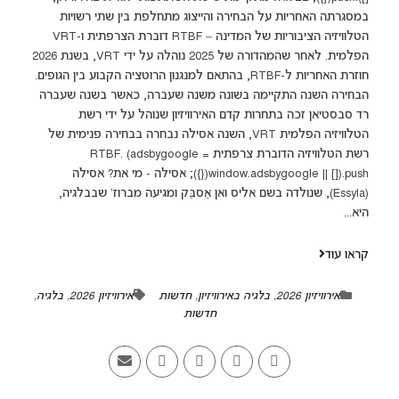
במסגרתה האחריות על הבחירה והייצוג מתחלפת בין שתי רשויות
הטלוויזיה הציבוריות של המדינה – RTBF דוברת הצרפתית ו-VRT
הפלמית. לאחר שהמהדורה של 2025 נוהלה על ידי VRT, בשנת 2026
חוזרת האחריות ל-RTBF, בהתאם למנגנון הרוטציה הקבוע בין הגופים.
הבחירה השנה התקיימה בשונה משנה שעברה, כאשר בשנה שעברה
רד סבסטיאן זכה בתחרות קדם האירוויזיון שנוהל על ידי רשת
הטלוויזיה הפלמית VRT, השנה אסילה נבחרה בבחירה פנימית של
רשת הטלוויזיה הדוברת צרפתית RTBF. (adsbygoogle =
window.adsbygoogle || []).push({}); אסילה - מי את? אסילה
(Essyla), שנולדה בשם אליס ואן אֵסבֵּק ומגיעה מברוז' שבבלגיה,
היא...
קראו עוד
אירוויזיון 2026
,
בלגיה באירוויזיון
,
חדשות
אירוויזיון 2026
,
בלגיה
,
חדשות