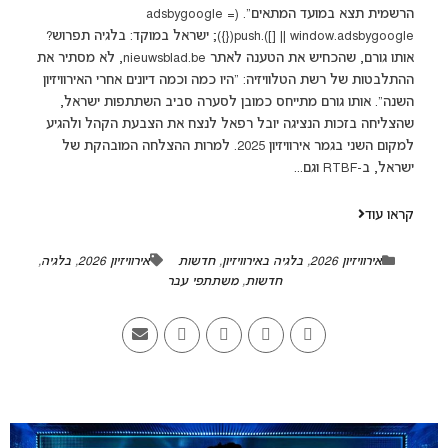
הרשמית תצא במועד המתאים". (adsbygoogle =
window.adsbygoogle || []).push({}); ישראל במוקד: בלגיה תפרוש?
אותו גורם, שהכחיש את הטענה לאתר nieuwsblad.be, לא מסתיר את
ההתלבטות של רשת הטלוויזיה: "היו כמה וכמה דיונים אחרי האירוויזיון
השנה". אותו גורם מתייחס כמובן לסערה סביב השתתפות ישראל,
שהצליחה בזכות הנציגה יובל רפאל לנצח את הצבעת הקהל ולהגיע
למקום השני בגמר אירוויזיון 2025. למרות ההצלחה המובהקת של
ישראל, ב-RTBF וגם...
קראו עוד
אירוויזיון 2026
,
בלגיה באירוויזיון
,
חדשות
אירוויזיון 2026
,
בלגיה
,
חדשות
,
משתתפי עבר