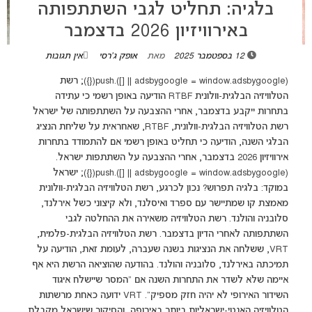
בלגיה: תחליט לגבי השתתפותה
באירוויזיון 2026 בדצמבר
12 בספטמבר 2025
מאת
אופק ג'רסי
אין תגובות
(adsbygoogle = window.adsbygoogle || []).push({}); רשת
הטלוויזיה הבלגית-וולונית RTBF הודיעה באופן רשמי כי עתידה
בתחרות ייקבע בדצמבר, אחרי ההצבעה על השתתפותה של ישראל
רשת הטלוויזיה הבלגית-וולונית, RTBF, שאחראית על שליחת הנציג
הבלגי השנה, הודיעה כי תחליט באופן רשמי אם להתמודד בתחרות
אירוויזיון 2026 בדצמבר, אחרי ההצבעה על השתתפות ישראל.
(adsbygoogle = window.adsbygoogle || []).push({}); ישראל
במוקד: בלגיה תפרוש? נכון לכרגע, רשת הטלוויזיה הבלגית-וולונית
מאמצת קו שמתיישר עם ספרד ואיסלנד, ולא קיצוני כשל אירלנד,
סלובניה והולנד. רשת הטלוויזיה משאירה את ההחלטה לגבי
השתתפותה לאחרי הדיון בדצמבר. רשת הטלוויזיה הבלגית-פלמית,
VRT, ששלחה את הנציגות בשנה שעברה, לעומת זאת, הודיעה על
תמיכתה באירלנד, סלובניה והולנד. בהודעה שהוציאה הרשת היא אף
איימה שלא לשדר את התחרות השנה אם "המסר שיישלח איגוד
השידור האירופי לא יהיה חזק מספיק". VRT ידועה כאחת מרשתות
הטלוויזיה האנטי-ישראליות ביותר באירופה, והסיקור שישראל מקבלת