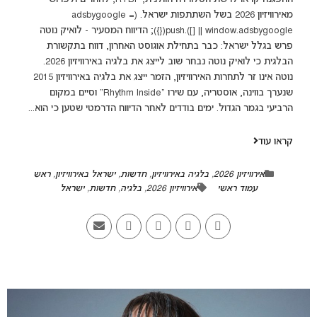
מאירוויזיון 2026 בשל השתתפות ישראל. (adsbygoogle =
window.adsbygoogle || []).push({}); הדיווח המסעיר - לואיק נוטה
פרש בגלל ישראל: כבר בתחילת אוגוסט האחרון, דווח בתקשורת
הבלגית כי לואיק נוטה נבחר שוב לייצג את בלגיה באירוויזיון 2026.
נוטה אינו זר לתחרות האירוויזיון, הזמר ייצג את בלגיה באירוויזיון 2015
שנערך בווינה, אוסטריה, עם שירו “Rhythm Inside” וסיים במקום
הרביעי בגמר הגדול. ימים בודדים לאחר הדיווח הדרמטי שטען כי הוא...
קראו עוד
אירוויזיון 2026
,
בלגיה באירוויזיון
,
חדשות
,
ישראל באירוויזיון
,
ראש
עמוד ראשי
אירוויזיון 2026
,
בלגיה
,
חדשות
,
ישראל