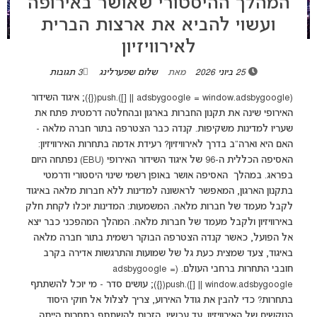
המהלך ההיסטורי שאושר באירופה
ועשוי להביא את ארצות הברית
לאירוויזיון
25 ביוני 2026
מאת
שלום שפערלינג
3 תגובות
(adsbygoogle = window.adsbygoogle || []).push({}); איגוד השידור
האירופי שינה את תקנון החברות בארגון ובהחלטה דרמטית פתח את
שעריו למדינות משקיפות. קנדה כבר הצטרפה בתור חברה מלאה -
האם היא וארה"ב בדרך לאירוויזיון? רעידת אדמה בתחרות האירוויזיון:
האסיפה הכללית ה-96 של איגוד השידור האירופי (EBU) נפתחה היום
בפראג. במהלך האסיפה אושר באופן רשמי שינוי היסטורי ודרמטי
בתקנון הארגון, המאפשר לראשונה למדינות ללא חברות מלאה באיגוד
לקבל מעמד של חברות מלאה. המשמעות: המדינות יוכלו לקחת חלק
באירוויזיון ולקבל מעמד של חברות מלאה. המהלך המהפכני כבר יצא
אל הפועל, כאשר קנדה הצטרפה הבוקר רשמית בתור חברה מלאה
באיגוד, צעד שמצית כעת גל של שמועות והתרגשות אדירה בקרב
חובבי התחרות ברחבי העולם. (adsbygoogle =
window.adsbygoogle || []).push({}); עושים סדר - מי יוכל להשתתף
בתחרות? כדי להבין את גודל האירוע, צריך לצלול אל חוקי היסוד
הנוקשים של האירוויזיון. עד עכשיו, הזכות להשתתף בתחרות הייתה