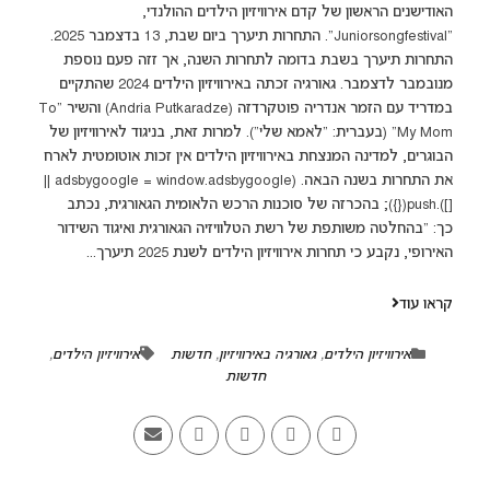
האודישנים הראשון של קדם אירוויזיון הילדים ההולנדי,
"Juniorsongfestival". התחרות תיערך ביום שבת, 13 בדצמבר 2025.
התחרות תיערך בשבת בדומה לתחרות השנה, אך זזה פעם נוספת
מנובמבר לדצמבר. גאורגיה זכתה באירוויזיון הילדים 2024 שהתקיים
במדריד עם הזמר אנדריה פוטקרדזה (Andria Putkaradze) והשיר "To
My Mom" (בעברית: "לאמא שלי"). למרות זאת, בניגוד לאירוויזיון של
הבוגרים, למדינה המנצחת באירוויזיון הילדים אין זכות אוטומטית לארח
את התחרות בשנה הבאה. (adsbygoogle = window.adsbygoogle ||
[]).push({}); בהכרזה של סוכנות הרכש הלאומית הגאורגית, נכתב
כך: "בהחלטה משותפת של רשת הטלוויזיה הגאורגית ואיגוד השידור
האירופי, נקבע כי תחרות אירוויזיון הילדים לשנת 2025 תיערך...
קראו עוד
אירוויזיון הילדים
,
גאורגיה באירוויזיון
,
חדשות
אירוויזיון הילדים
,
חדשות