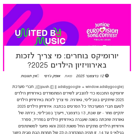
יורומיקס בוחרים: מי צריך לזכות
באירוויזיון הילדים 2025?
12 בדצמבר 2025
מאת
אופק ג'רסי
אין תגובות
(adsbygoogle = window.adsbygoogle || []).push({}); חברי מערכת
יורומיקס התכנסו כדי להצביע לשירים המתמודדים באירוויזיון הילדים
2025 שיתקיים בטביליסי, גאורגיה. מי צריך לזכות באירוויזיון הילדים
לטעם חברי המערכת? כל הפרטים בכתבה. אירוויזיון הילדים 2025
יתקיים מחר - יום שבת, 13 בדצמבר, וייערך בטביליסי, בירתה של
גאורגיה שזכתה בשנה שעברה באירוויזיון הילדים במדריד, ספרד.
אירוויזיון הילדים מתקיים החל משנת 2003 והוא מיועד למשתתפים
בגילאי 9 עד 14, זו תהיה המהדורה ה-23 של תחרות הבת מבית היוצר