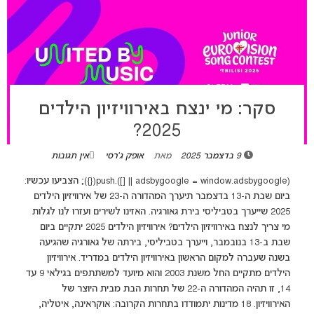
סקר: מי ינצח באירוויזיון הילדים
2025?
9 בדצמבר 2025
מאת
אופק ג'רסי
אין תגובות
(adsbygoogle = window.adsbygoogle || []).push({}); הצביעו עכשיו:
ביום שבת ה-13 בדצמבר תיערך המהדורה ה-23 של אירוויזיון הילדים
2025 שייערך בטביליסי בירת גאורגיה. האזינו לשירים ועזרו לנו לגלות
מי צריך לנצח באירוויזיון הילדים? אירוויזיון הילדים 2025 יתקיים ביום
שבת ב-13 בנובמבר, וייערך בטביליסי, בירתה של גאורגיה שהגיעה
בשנה שעברה למקום הראשון באירוויזיון הילדים במדריד. אירוויזיון
הילדים מתקיים החל משנת 2003 והוא מיועד למשתתפים בגילאי 9 עד
14, זו תהיה המהדורה ה-22 של תחרות הבת מבית היוצר של
האירוויזיון. 18 מדינות יתמודדו בתחרות הקרובה: אוקראינה, איטליה,