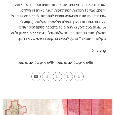
הטרייה והמארחת - גאורגיה, עם 4 זכיות בשנים 2008, 2011, 2016
ו-2024. מבין 18 המדינות המשתתפות השנה באירוויזיון הילדים,
אזרבייג'אן, מונטנגרו וקרואטיה חוזרות להתחרות לאחר כמה שנים של
היעדרות. התחרות תיערך באולם אולימפיק פאלאנס (Olympic
Palance) בטביליסי, גאורגיה ב-13 בדצמבר בשעה 18:00 (שעון
ישראל). מנחי התחרות הם: דוד אלאדשווילי (David Aladashvili) וליזה
ציקלאורי (Liza Tsiklauri). לצפייה בריקאפ הרשמי של אירוויזיון...
קראו עוד
אירוויזיון הילדים
,
חדשות
אירוויזיון הילדים
,
חדשות