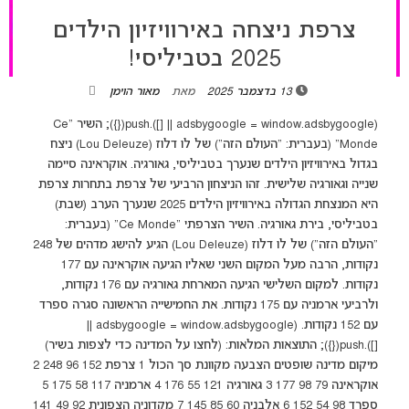
צרפת ניצחה באירוויזיון הילדים
2025 בטביליסי!
13 בדצמבר 2025
מאת
מאור הוימן
(adsbygoogle = window.adsbygoogle || []).push({}); השיר "Ce
Monde" (בעברית: "העולם הזה") של לו דלוז (Lou Deleuze) ניצח
בגדול באירוויזיון הילדים שנערך בטביליסי, גאורגיה. אוקראינה סיימה
שנייה וגאורגיה שלישית. זהו הניצחון הרביעי של צרפת בתחרות צרפת
היא המנצחת הגדולה באירוויזיון הילדים 2025 שנערך הערב (שבת)
בטביליסי, בירת גאורגיה. השיר הצרפתי "Ce Monde" (בעברית:
"העולם הזה") של לו דלוז (Lou Deleuze) הגיע להישג מדהים של 248
נקודות, הרבה מעל המקום השני שאליו הגיעה אוקראינה עם 177
נקודות. למקום השלישי הגיעה המארחת גאורגיה עם 176 נקודות,
ולרביעי ארמניה עם 175 נקודות. את החמישייה הראשונה סגרה ספרד
עם 152 נקודות. (adsbygoogle = window.adsbygoogle ||
[]).push({}); התוצאות המלאות: (לחצו על המדינה כדי לצפות בשיר)
מיקום מדינה שופטים הצבעה מקוונת סך הכול 1 צרפת 152 96 248 2
אוקראינה 79 98 177 3 גאורגיה 121 55 176 4 ארמניה 117 58 175 5
ספרד 98 54 152 6 אלבניה 60 85 145 7 מקדוניה הצפונית 92 49 141