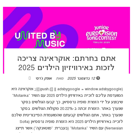
אתם בחרתם: אוקראינה צריכה
לזכות באירוויזיון הילדים 2025
12 בדצמבר 2025
מאת
אופק ג'רסי
(adsbygoogle = window.adsbygoogle || []).push({}); אוקראינה היא
המועדפת עליכם לזכייה באירוויזיון הילדים 2025 עם השיר "Motanka"
שיבוצע על ידי הזמרת סופיה נרססיאן, כך קבעו הגולשים בסקר
שנערך באתר. הזמרת זכתה ב-20.22% מקולות הגולשים. בסקר
שנערך באתר, אתם הגולשים קבעתם שהמועמדת הפייבוריטית שלכם
לזכייה באירוויזיון הילדים 2025 היא הזמרת סופיה נרססיאן (Sofia
Nersesian) עם השיר "Motanka" (בעברית: "מוטאנקה") אשר תייצג