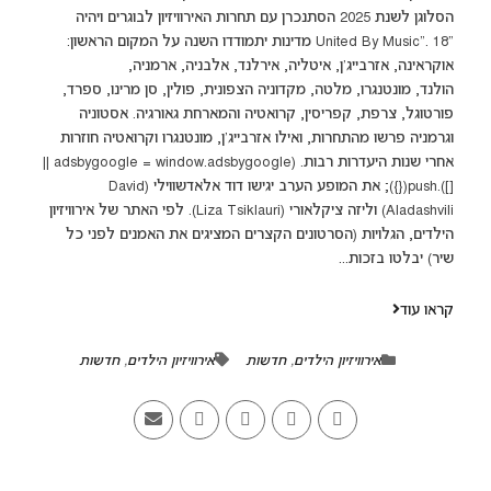
הסלוגן לשנת 2025 הסתנכרן עם תחרות האירוויזיון לבוגרים ויהיה
"United By Music". 18 מדינות יתמודדו השנה על המקום הראשון:
אוקראינה, אזרבייג'ן, איטליה, אירלנד, אלבניה, ארמניה,
הולנד, מונטנגרו, מלטה, מקדוניה הצפונית, פולין, סן מרינו, ספרד,
פורטוגל, צרפת, קפריסין, קרואטיה והמארחת גאורגיה. אסטוניה
וגרמניה פרשו מהתחרות, ואילו אזרבייג'ן, מונטנגרו וקרואטיה חוזרות
אחרי שנות היעדרות רבות. (adsbygoogle = window.adsbygoogle ||
[]).push({}); את המופע הערב יגישו דוד אלאדשווילי (David
Aladashvili) וליזה ציקלאורי (Liza Tsiklauri). לפי האתר של אירוויזיון
הילדים, הגלויות (הסרטונים הקצרים המציגים את האמנים לפני כל
שיר) יבלטו בזכות...
קראו עוד
אירוויזיון הילדים
,
חדשות
אירוויזיון הילדים
,
חדשות