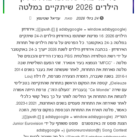
הילדים 2026 שיתקיים במלטה
24 ביולי 2026
מאת
עדיאל שטינמץ
(adsbygoogle = window.adsbygoogle || []).push({}); אירוויזיון
הילדים 2026: 16 מדינות ישתתפו באירוויזיון הילדים ה-24 שיתקיים
במלטה ב-24 באוקטובר. כל הפרטים על גרסת הילדים של תחרות
האירוויזיון - בכתבה אירוויזיון הילדים לשנת 2026 ייערך ב-24 באוקטובר
על ידי רשת הטלוויזיה המלטזית PBS במרכז הירידים והכנסים של
מלטה - "MFCC" הנמצא בעיר אטארד. זוהי הפעם השלישית שבה
מלטה מארחת את התחרות, לאחר שעשתה זאת בעבר בשנים 2014
ו-2016. בשנה שעברה, הזמרת הצעירה מצרפת, לו דלוז (Lou
Deleuze), קטפה את המקום הראשון בתחרות שהתקיימה בטביליסי
עם שירה "Ce Monde" (בעברית: "העולם הזה"). צרפת הייתה אמורה
להנחות את התחרות אך החליטה לוותר על כך בשל קושי כלכלי
לאחר שאירחה את התחרות פעמיים בשנים האחרונות, 2021 ו-2023.
כאמור, מלטה תארח את התחרות הנכספת במקום צרפת, הזוכה
הטרייה. (adsbygoogle = window.adsbygoogle || []).push({});
הצגת פוסט זה באינסטגרם ‏‎פוסט משותף על ידי ‏‎Junior Eurovision
Song Contest‎‏ (@‏‎junioreurovision‎‏)‎‏ (adsbygoogle =