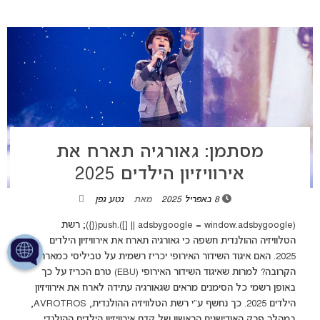
מסתמן: גאורגיה תארח את
אירוויזיון הילדים 2025
8 באפריל 2025
מאת
נטע גפן
(adsbygoogle = window.adsbygoogle || []).push({}); רשת
הטלוויזיה ההולנדית חשפה כי גאורגיה תארח את אירוויזיון הילדים
2025. האם איגוד השידור האירופי יכריז רשמית על טביליסי כמארחת
הקרובה? למרות שאיגוד השידור האירופי (EBU) טרם הכריז על כך
באופן רשמי כל הסימנים מראים שגאורגיה עתידה לארח את אירוויזיון
הילדים 2025. כך נחשף ע"י רשת הטלוויזיה ההולנדית, AVROTROS,
במהלך פרק האודישנים הראשון של קדם אירוויזיון הילדים ההולנדי,