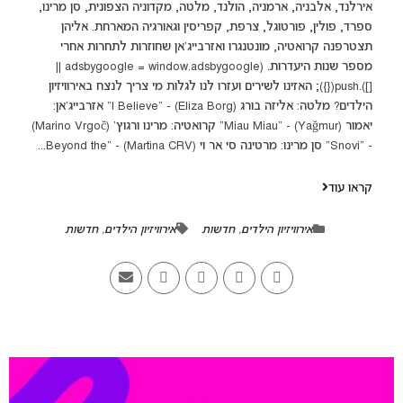
אירלנד, אלבניה, ארמניה, הולנד, מלטה, מקדוניה הצפונית, סן מרינו,
ספרד, פולין, פורטוגל, צרפת, קפריסין וגאורגיה המארחת. אליהן
תצטרפנה קרואטיה, מונטנגרו ואזרבייג'אן שחוזרות לתחרות אחרי
מספר שנות היעדרות. (adsbygoogle = window.adsbygoogle ||
[]).push({}); האזינו לשירים ועזרו לנו לגלות מי צריך לנצח באירוויזיון
הילדים? מלטה: אליזה בורג (Eliza Borg) - "I Believe" אזרבייג'אן:
יאמור (Yağmur) - "Miau Miau" קרואטיה: מרינו ורגוץ' (Marino Vrgoč)
- "Snovi" סן מרינו: מרטינה סי אר וי (Martina CRV) - "Beyond the...
קראו עוד
אירוויזיון הילדים
,
חדשות
אירוויזיון הילדים
,
חדשות