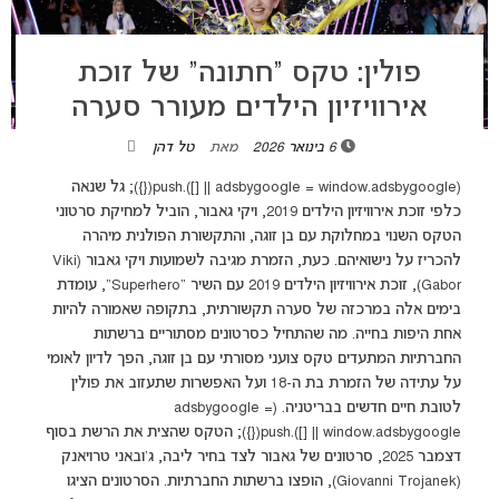
פולין: טקס “חתונה” של זוכת
אירוויזיון הילדים מעורר סערה
6 בינואר 2026
מאת
טל דהן
(adsbygoogle = window.adsbygoogle || []).push({}); גל שנאה
כלפי זוכת אירוויזיון הילדים 2019, ויקי גאבור, הוביל למחיקת סרטוני
הטקס השנוי במחלוקת עם בן זוגה, והתקשורת הפולנית מיהרה
להכריז על נישואיהם. כעת, הזמרת מגיבה לשמועות ויקי גאבור (Viki
Gabor), זוכת אירוויזיון הילדים 2019 עם השיר "Superhero", עומדת
בימים אלה במרכזה של סערה תקשורתית, בתקופה שאמורה להיות
אחת היפות בחייה. מה שהתחיל כסרטונים מסתוריים ברשתות
החברתיות המתעדים טקס צועני מסורתי עם בן זוגה, הפך לדיון לאומי
על עתידה של הזמרת בת ה-18 ועל האפשרות שתעזוב את פולין
לטובת חיים חדשים בבריטניה. (adsbygoogle =
window.adsbygoogle || []).push({}); הטקס שהצית את הרשת בסוף
דצמבר 2025, סרטונים של גאבור לצד בחיר ליבה, ג'ובאני טרויאנק
(Giovanni Trojanek), הופצו ברשתות החברתיות. הסרטונים הציגו