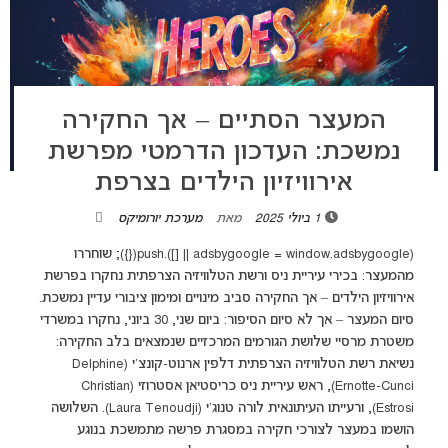
המעצר הסתיים – אך החקירה
נמשכת: העדכון הדרמטי מפרשת
אירוויזיון הילדים בצרפת
1 ביולי 2025
מאת
מערכת יורומיקס
(adsbygoogle = window.adsbygoogle || []).push({}); שוחררו
מהמעצר: בכירי עיריית ניס ורשת הטלוויזיה הצרפתית נחקרו בפרשת
אירוויזיון הילדים – אך החקירה סביב מינויים ומימון ציבורי עדיין נמשכת.
סיום המעצר – אך לא סיום הסיפור: ביום שני, 30 ביוני, נחקרו במשרדי
משטרת מרסיי שלושת הגורמים המרכזיים שנמצאים בלב החקירה:
נשיאת רשת הטלוויזיה הצרפתית דלפין ארנוט-קונצ'י (Delphine
Ernotte-Cunci), ראש עיריית ניס כריסטיאן אסטרוזי (Christian
Estrosi), ורעייתו העיתונאית לורה טנוג'י (Laura Tenoudji). השלושה
הושמו במעצר לצורכי חקירה במסגרת פרשה מתמשכת בנוגע