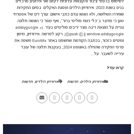
לשימוש בכספי ציבור והקצאות עירוניות לקיום שני אירועים מרכזיים
בניס בשנת 2023: אירוויזיון הילדים ופסגת האקלים. בסיום החקירות
שוחררו השלושה, ולא הוגשו נגדם כתבי אישום. עורך דינו של אסטרוזי
טען כי מדובר ב"כלי ניגוח פוליטי ברור", ואף מסר כי הוגשה תלונה
נגדית על הוצאת דיבה מצד יריבים פוליטיים בעיר. (adsbygoogle =
window.adsbygoogle || []).push({}); רקע לפרשה: אירוויזיון, מימון
ומינויים כזכור, בכתבה הקודמת שחשפנו באתר EuroMix חשפה את
פרטי החקירה שהחלה באוגוסט 2024, בעקבות תלונה של עובד
עירייה לשעבר. על...
קראו עוד
אירוויזיון הילדים
,
חדשות
אירוויזיון הילדים
,
חדשות