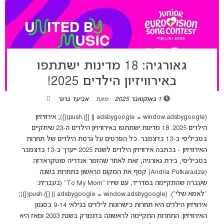
גאורגיה: 18 מדינות ישתתפו
באירוויזיון הילדים 2025!
1 באוקטובר 2025
מאת
אביעד ברגר
(adsbygoogle = window.adsbygoogle || []).push({}); אירוויזיון
הילדים 2025: 18 מדינות ישתתפו באירוויזיון הילדים ה-23 שיתקיים
בטביליסי ב-13 בדצמבר. כל הפרטים על גרסת הילדים של תחרות
האירוויזיון - בכתבה אירוויזיון הילדים לשנת 2025 ייערך ב-13 בדצמבר
בטביליסי, בירת גאורגיה, זאת לאחר שהזמר אנדריה פוטקראדזה
(Andria Putkaradze) קטף את המקום הראשון בתחרות בשנה
שעברה שהתקיימה במדריד, עם שירו "To My Mom" (בעברית:
"לאמא שלי"). (adsbygoogle = window.adsbygoogle || []).push({});
אירוויזיון הילדים היא תחרות כישרונות לילדים בגילאי 9-14 בסגנון
האירוויזיון. התחרות התקיימה לראשונה בדנמרק בשנת 2003 ומאז היא