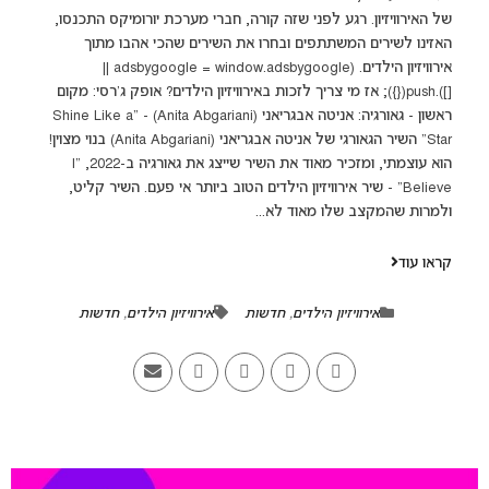
של האירוויזיון. רגע לפני שזה קורה, חברי מערכת יורומיקס התכנסו,
האזינו לשירים המשתתפים ובחרו את השירים שהכי אהבו מתוך
אירוויזיון הילדים. (adsbygoogle = window.adsbygoogle ||
[]).push({}); אז מי צריך לזכות באירוויזיון הילדים? אופק ג'רסי: מקום
ראשון - גאורגיה: אניטה אבגריאני (Anita Abgariani) - "Shine Like a
Star" השיר הגאורגי של אניטה אבגריאני (Anita Abgariani) בנוי מצוין!
הוא עוצמתי, ומזכיר מאוד את השיר שייצג את גאורגיה ב-2022, "I
Believe" - שיר אירוויזיון הילדים הטוב ביותר אי פעם. השיר קליט,
ולמרות שהמקצב שלו מאוד לא...
קראו עוד
אירוויזיון הילדים
,
חדשות
אירוויזיון הילדים
,
חדשות