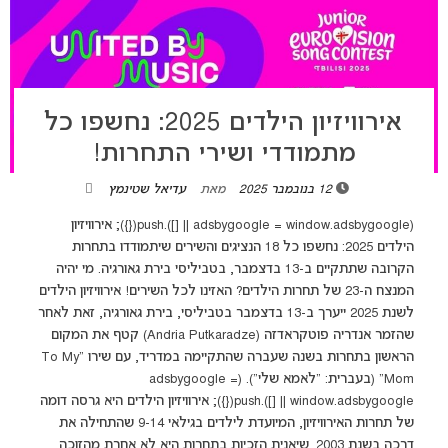
אירוויזיון הילדים 2025: נחשפו כל
מתמודדי ושירי התחרות!
12 בנובמבר 2025
מאת
עדיאל שטינמץ
(adsbygoogle = window.adsbygoogle || []).push({}); אירוויזיון
הילדים 2025: נחשפו כל 18 הנציגים והשירים שיתמודדו בתחרות
הקרובה שתתקיים ב-13 בדצמבר, בטביליסי בירת גאורגיה. מי יהיה
המנצח ה-23 של תחרות הילדים? האזינו לכל השירים! אירוויזיון הילדים
לשנת 2025 ייערך ב-13 בדצמבר בטביליסי, בירת גאורגיה, זאת לאחר
שהזמר אנדריה פוטקראדזה (Andria Putkaradze) קטף את המקום
הראשון בתחרות בשנה שעברה שהתקיימה במדריד, עם שירו "To My
Mom" (בעברית: "לאמא שלי"). (adsbygoogle =
window.adsbygoogle || []).push({}); אירוויזיון הילדים היא גרסה דומה
של תחרות האירוויזיון, המיועדת לילדים בגילאי 9-14 שהתחילה את
דרכה בשנת 2003. שיאנית הזכיות בתחרות היא לא אחרת מהזוכה