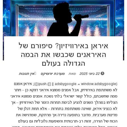
איראן באירוויזיון? סיפורם של
האיראנים שכבשו את הבמה
הגדולה בעולם
22 ביוני 2025
מאת
מערכת יורומיקס
אין תגובות
(adsbygoogle = window.adsbygoogle || []).push({}); איראן אמנם
לא משתתפת באירוויזיון, אבל אמנים ממוצא איראני דווקא כן – ויותר
ממה שחשבתם, כולל קשר ישראלי בלתי נשכח. אמנים ממוצא איראני
הצליחו במהלך השנים להגיע לבימת תחרות הזמר של האירוויזיון – אך
לא כנציגי איראן, שאינה משתתפת בתחרות – אלא תחת דגלן של
מדינות מערביות. מדובר בתופעה נדירה אך מרתקת, שמדגישה את
הכוח של הגירה, זהות רב-תרבותית והשפעות גלובליות גם בעולם