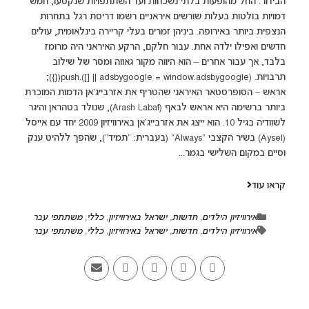
הבידור. החל מהופעות בלתי נשכחות ועד השתתפויות שנקטעו, חמש
דמויות בולטות בעלות שורשים איראניים רשמו דריסת רגל בתחרות
הנצפית ביותר באירופה. ביניהן זמרים בעלי קריירה בינלאומית, עולים
חדשים ואפילו ילדה אחת. עבור חלקם, הרקע האיראני היה מרומז
בלבד, אך עבור אחרים – הוא היווה מקור גאווה ומסר של שילוב
תרבויות. (adsbygoogle = window.adsbygoogle || []).push({});
אראש – הסופרסטאר האיראני שהטריף את אזרבייג'אן הדמות המוכרת
ביותר ברשימה היא אראש לבאף (Arash Labaf), שנולד בטהראן והיגר
לשוודיה בגיל 10. הוא ייצג את אזרבייג'אן באירוויזיון 2009 יחד עם אייסל
(Aysel) בשיר הקצבי “Always” (בעברית: "תמיד"), שהפך ללהיט ענק
וסיים במקום השלישי בגמר...
קראו עוד
אירוויזיון הילדים
,
חדשות
,
ישראל באירוויזיון
,
כללי
,
משתתפי עבר
אירוויזיון הילדים
,
חדשות
,
ישראל באירוויזיון
,
כללי
,
משתתפי עבר