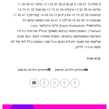
8 פולין 72 67 139 9 סן מרינו 38 87 125 10 הולנד 47 46 93 11
מלטה 54 38 92 12 איטליה 26 47 73 13 פורטוגל 32 41 73 14
קרואטיה 28 42 70 15 אזרבייג'אן 12 54 66 16 קפריסין 3 47 50 17
מונטנגרו 10 39 49 18 אירלנד 3 41 44 את המופע הגישו דוד
אלאדשווילי (David Aladashvili) וליזה ציקלאורי (Liza
Tsiklauri). המופע נפתח בביצוע משותף הכולל את נציגי כל 18
המדינות המשתתפות בתחרות. מסורת שחזרה לאחר כמה שנים,
שליוותה את מצעד הדגלים הנהוג בכל שנה. המופע כלל ליווי של לא
פחות מ-110 ילדים,...
קראו עוד
אירוויזיון הילדים
,
חדשות
אירוויזיון הילדים
,
חדשות