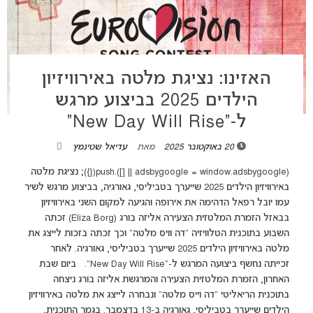
האזינו: נציגת מלטה באירוויזיון
הילדים 2025 בביצוע מרגש
ל-“New Day Will Rise”
20 באוקטובר 2025
מאת
עדיאל שטינמץ
(adsbygoogle = window.adsbygoogle || []).push({}); נציגת מלטה
באירוויזיון הילדים 2025 שייערך בטביליסי, גאורגיה, בביצוע מרגש לשיר
עמו יובל רפאל הדהימה את אירופה והגיעה למקום השני באירוויזיון
בבאזל הזמרת המלטזית הצעירה אליזה בורג (Eliza Borg) זכתה
השבוע בתוכנית הטלוויזיה "דה וויס מלטה" וכך זכתה בזכות לייצג את
מלטה באירוויזיון הילדים 2025 שייערך בטביליסי, גאורגיה. לאחר
זכייתה נחשף ביצועה המרגש ל-"New Day Will Rise". ביום שבת
האחרון, הזמרת המלטזית הצעירה והמרגשת אליזה בורג ניצחה
בתוכנית הריאליטי "דה וייס מלטה" ונבחרה לייצג את מלטה באירוויזיון
הילדים שייערך בטביליסי, גאורגיה ב-13 בדצמבר. בגמר התוכנית,