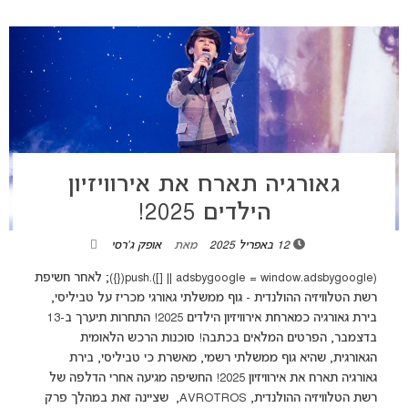
גאורגיה תארח את אירוויזיון
הילדים 2025!
12 באפריל 2025
מאת
אופק ג'רסי
(adsbygoogle = window.adsbygoogle || []).push({}); לאחר חשיפת
רשת הטלוויזיה ההולנדית - גוף ממשלתי גאורגי מכריז על טביליסי,
בירת גאורגיה כמארחת אירוויזיון הילדים 2025! התחרות תיערך ב-13
בדצמבר, הפרטים המלאים בכתבה! סוכנות הרכש הלאומית
הגאורגית, שהיא גוף ממשלתי רשמי, מאשרת כי טביליסי, בירת
גאורגיה תארח את אירוויזיון 2025! החשיפה מגיעה אחרי הדלפה של
רשת הטלוויזיה ההולנדית, AVROTROS, שציינה זאת במהלך פרק