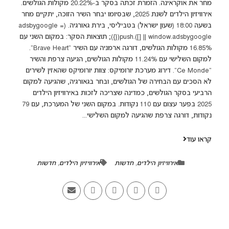
מחר את אוקראינה. הזמרת זכתה בסקר ב-20.22% מקולות הגולשים.
אירוויזיון הילדים לשנת 2025, שבסיומו יבחר השיר הזוכה, יתקיים מחר
בשעה 18:00 (שעון ישראל) בטביליסי, בירת גאורגיה. (adsbygoogle =
window.adsbygoogle || []).push({}); תוצאות הסקר: במקום השני עם
16.85% מקולות הגולשים, דורגה ארמניה עם השיר "Brave Heart".
למקום השלישי עם 11.24% מקולות הגולשים, הגיעה צרפת והשיר
"Ce Monde". דירוג מערכת יורומיקס: צוות יורומיקס שהאזין לשירים
לא הסכים עם הבחירה של הגולשים, ובחר בגאורגיה, שהגיעה למקום
הרביעי בסקר הגולשים, כמדינה שצריכה לזכות באירוויזיון הילדים
2025 בפער עצום עם 110 נקודות. במקום השני של המערכת, עם 79
נקודות, דורגה צרפת שהגיעה למקום השלישי...
קראו עוד
אירוויזיון הילדים
,
חדשות
אירוויזיון הילדים
,
חדשות