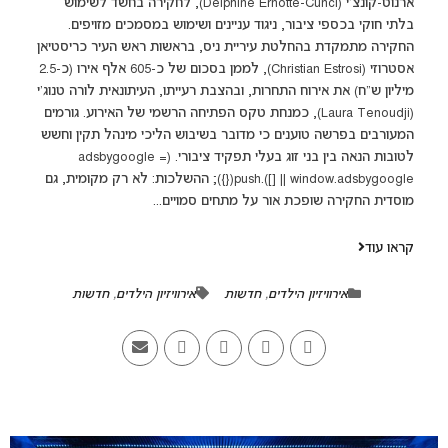
ארנוט-קונצ'י (Delphine Ernotte-Cunci), לחקירה בחשד לשימוש
בלתי חוקי בכספי ציבור, ניגוד עניינים ושימוש במסמכים מזויפים.
החקירה מתמקדת בהחלטת עיריית ניס, בראשות ראש העיר כריסטיאן
אסטרוזי (Christian Estrosi), לממן בסכום של כ-605 אלף אירו (כ-2.5
מיליון ש"ח) את אירוח התחרות, ובהצבת רעייתו, העיתונאית לורה טנוג'י
(Laura Tenoudji), כמנחת טקס הפתיחה הרשמי של האירוע. גורמים
המעורבים בפרשה טוענים כי מדובר בשיבוש הליכי מינהל תקין וחשש
לטובות הנאה בין בני זוג בעלי תפקיד ציבורי. (adsbygoogle =
window.adsbygoogle || []).push({}); ההשלכות: לא רק מקומית, גם
מוסדית החקירה שופכת אור על מתחים סמויים...
קראו עוד
אירוויזיון הילדים
,
חדשות
אירוויזיון הילדים
,
חדשות