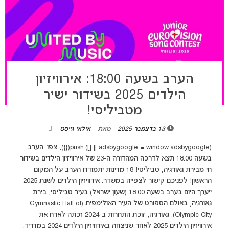
הערב בשעה 18:00: אירוויזיון
הילדים 2025 בשידור ישיר
מטביליסי!
13 בדצמבר 2025
מאת
אילאי גייסט
(adsbygoogle = window.adsbygoogle || []).push({}); צפו: הערב
בשעה 18:00 תצא לדרכה המהדורה ה-23 של אירוויזיון הילדים בשידור
חי מבירת גאורגיה, טביליסי! 18 מדינות יתמודדו הערב על המקום
הראשון! לפניכם קישור לצפייה במשדר. אירוויזיון הילדים לשנת 2025
ייערך היום בערב בשעה 18:00 (שעון ישראל) בעיר טביליסי, בירת
גאורגיה, באולם הספורט של העיר האולימפית (Gymnastic Hall of
Olympic City). גאורגיה, זוכת התחרות ב-2024 זכתה לארח את
אירוויזיון הילדים 2025 לאחר שניצחה באירוויזיון הילדים 2024 במדריד.