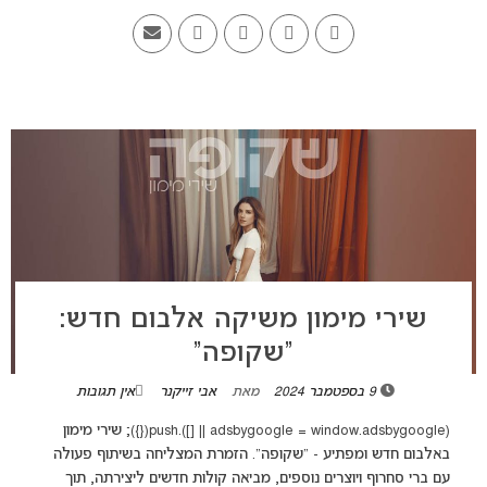
שירי מימון משיקה אלבום חדש:
“שקופה”
9 בספטמבר 2024
מאת
אבי זייקנר
אין תגובות
(adsbygoogle = window.adsbygoogle || []).push({}); שירי מימון
באלבום חדש ומפתיע - "שקופה". הזמרת המצליחה בשיתוף פעולה
עם ברי סחרוף ויוצרים נוספים, מביאה קולות חדשים ליצירתה, תוך