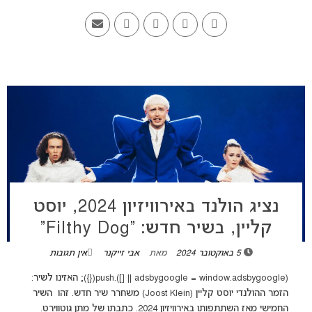
נציג הולנד באירוויזיון 2024, יוסט
קליין, בשיר חדש: “Filthy Dog”
5 באוקטובר 2024
מאת
אבי זייקנר
אין תגובות
(adsbygoogle = window.adsbygoogle || []).push({}); האזינו לשיר:
הזמר ההולנדי יוסט קליין (Joost Klein) משחרר שיר חדש. זהו השיר
החמישי מאז השתתפותו באירוויזיון 2024. כתבתו של מתן גוטווירט.