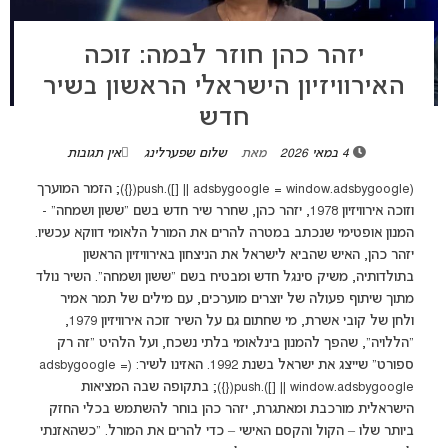
יזהר כהן חוזר לבמה: זוכה
האירוויזיון הישראלי הראשון בשיר
חדש
4 במאי 2026
מאת
שלום שפערלינג
אין תגובות
(adsbygoogle = window.adsbygoogle || []).push({}); הזמר המוערך
וזוכה אירוויזיון 1978, יזהר כהן, שחרר שיר חדש בשם "ששון ושמחה" -
המנון אופטימי שנכתב במטרה להרים את המורל הלאומי דווקא עכשיו.
יזהר כהן, האיש שהביא לישראל את הניצחון באירוויזיון הראשון
בתולדותיה, משיק סינגל חדש ומבטיח בשם "ששון ושמחה". השיר נולד
מתוך שיתוף פעולה של יוצרים מוערכים, עם מילים של תמר אמיר
ולחן של קובי אשרת, מי שחתום גם על השיר זוכה אירוויזיון 1979,
"הללויה", שהפך להמנון בינלאומי בלתי נשכח, ועל הלהיט "זה רק
ספורט" שייצג את ישראל בשנת 1992. האזינו לשיר: (adsbygoogle =
window.adsbygoogle || []).push({}); בתקופה שבה המציאות
הישראלית מורכבת ומאתגרת, יזהר כהן בוחר להשתמש בכלי החזק
ביותר שלו – הקול והקסם האישי – כדי להרים את המורל. "כשהאזנתי