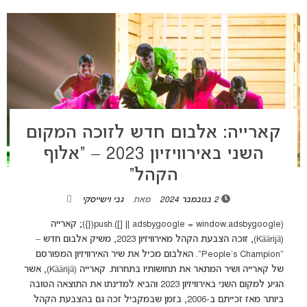
קארייה: אלבום חדש לזוכה המקום
השני באירוויזיון 2023 – “אלוף
הקהל”
2 בנובמבר 2024
מאת
גבי וישייסקי
(adsbygoogle = window.adsbygoogle || []).push({}); קארייה
(Käärijä), זוכה הצבעת הקהל מאירוויזיון 2023, משיק אלבום חדש –
"People's Champion". האלבום מכיל את שיר האירוויזיון המפורסם
של קארייה ושיר המתאר את תחושותיו בתחרות. קארייה (Käärijä), אשר
הגיע למקום השני באירוויזיון 2023 והביא למדינתו את התוצאה הטובה
ביותר מאז זכייתם ב-2006, בזמן שבמקביל זכה גם בהצבעת הקהל