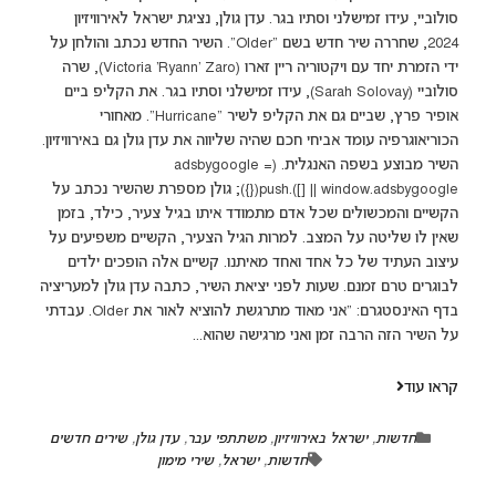
סולוביי, עידו זמישלני וסתיו בגר. עדן גולן, נציגת ישראל לאירוויזיון
2024, שחררה שיר חדש בשם "Older". השיר החדש נכתב והולחן על
ידי הזמרת יחד עם ויקטוריה ריין זארו (Victoria ‘Ryann’ Zaro), שרה
סולוביי (Sarah Solovay), עידו זמישלני וסתיו בגר. את הקליפ ביים
אופיר פרץ, שביים גם את הקליפ לשיר "Hurricane". מאחורי
הכוריאוגרפיה עומד אביחי חכם שהיה שליווה את עדן גולן גם באירוויזיון.
השיר מבוצע בשפה האנגלית. (adsbygoogle =
window.adsbygoogle || []).push({}); גולן מספרת שהשיר נכתב על
הקשיים והמכשולים שכל אדם מתמודד איתו בגיל צעיר, כילד, בזמן
שאין לו שליטה על המצב. למרות הגיל הצעיר, הקשיים משפיעים על
עיצוב העתיד של כל אחד ואחד מאיתנו. קשיים אלה הופכים ילדים
לבוגרים טרם זמנם. שעות לפני יציאת השיר, כתבה עדן גולן למעריציה
בדף האינסטגרם: "אני מאוד מתרגשת להוציא לאור את Older. עבדתי
על השיר הזה הרבה זמן ואני מרגישה שהוא...
קראו עוד
חדשות
,
ישראל באירוויזיון
,
משתתפי עבר
,
עדן גולן
,
שירים חדשים
חדשות
,
ישראל
,
שירי מימון