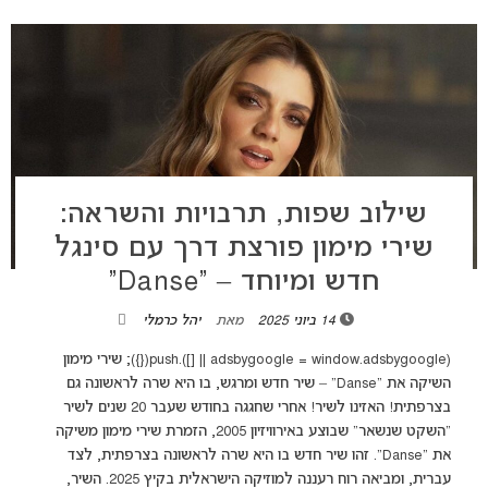
שילוב שפות, תרבויות והשראה:
שירי מימון פורצת דרך עם סינגל
חדש ומיוחד – “Danse”
14 ביוני 2025
מאת
יהל כרמלי
(adsbygoogle = window.adsbygoogle || []).push({}); שירי מימון
השיקה את "Danse" – שיר חדש ומרגש, בו היא שרה לראשונה גם
בצרפתית! האזינו לשיר! אחרי שחגגה בחודש שעבר 20 שנים לשיר
"השקט שנשאר" שבוצע באירוויזיון 2005, הזמרת שירי מימון משיקה
את "Danse". זהו שיר חדש בו היא שרה לראשונה בצרפתית, לצד
עברית, ומביאה רוח רעננה למוזיקה הישראלית בקיץ 2025. השיר,