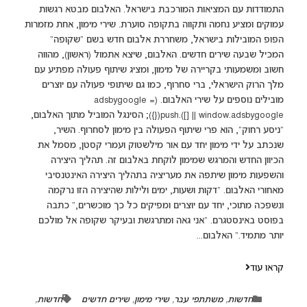
התמודדות עם המציאות המורכבת בישראל. האלבום מבטא רגשות
עמוקים ומציע נחמה ותקווה בתקופה סוערת. שירי מימון, אחת מזמרות
הפופ המובילות בישראל, משחררת אלבום חדש בשם "שקופה"
המכיל שבעה שירים חדשים. האלבום, שיצא אתמול (ראשון), מהווה
חשוב ומשמעותי בקריירה של מימון, ומציג שיתוף פעולה מפתיע עם
מלך הרוק הישראלי, ברי סחרוף, כמו גם שיתופי פעולה עם יוצרים
מובילים נוספים על שירי האלבום. (adsbygoogle =
window.adsbygoogle || []).push({}); הסינגל המוביל מתוך האלבום,
"ניסע רחוק", הוא פרי שיתוף הפעולה בין מימון לסחרוף. השיר,
שנכתב על ידי מימון יחד עם אור מילשטוק ועמרי קסטן, מסמל את
הכיוון החדש והמרגש שמימון לוקחת באלבום זה. תהליך היצירה
והשפעות מימון שיתפה את מעריציה בתהליך היצירה האינטנסיבי
מאחורי האלבום. "דקות ושעות, ימים ולילות שהיצירה הזו נרקמה
ונשפכה מתוכי, יחד עם יוצרים ומפיקים כל כך מוכשרים," כתבה
בפוסט באינסטגרם. "אני גאה ומתרגשת ובעיקר שקופה אל מולכם
יותר מתמיד." האלבום...
קראו עוד
חדשות
,
משתתפי עבר
,
שירי מימון
,
שירים חדשים
חדשות
,