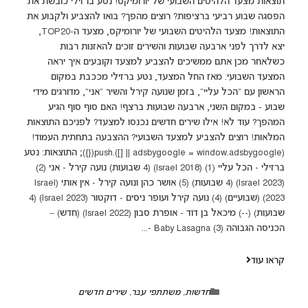
תוצאות מצעד הלהיטים השבועי של יורומיקס! נטע ברזילי כובשת את
הפסגה שבוע רביעי ברציפות? רוצים מהפך? בואו להצביע ולקבוע את
התוצאות! מצעד הלהיטים השבועי של יורומיקס, מצעד ה-TOP20,
יצא לדרך לפני ארבעה שבועות והשירים זוכים להאזנות רבות
כשלאחר מכן אתם ממשיכים להצביע למצעד וקובעים איך יראה
המצעד השבועי. מאז החל המצעד, נטע ברזילי מככבת במקום
הראשון עם "הכל עליי", בזמן שנועה קירל והשיר "אני", מדורגים מידי
שבוע - במקום השני, ארבעה שבועות ברצף! האם סוף סוף הגיע
המהפך? עוד לא! אילו שירים חדשים נכנסו למצעד? לפניכם התוצאות
המלאות! רוצים להצביע למצעד השבועי? ההצבעה בתחתית העמוד!
(adsbygoogle = window.adsbygoogle || []).push({}); התוצאות: נטע
ברזילי - הכל עליי (1) (Israel 2018) (4 שבועות) נועה קירל - אני (2)
(Israel 2023) (4 שבועות) (5) אושר כהן ונועה קירל - אין אותי (Israel
2023) (שבועיים) (4) נועה קירל ועופר ניסים - דוקטור (Israel 2023) (4
שבועות) (--) מיכאל בן דוד - אופרת סבון (Israel 2022) (חדש) –
הכניסה הגבוהה (3) Baby Lasagna -...
קראו עוד
חדשות
,
משתתפי עבר
,
שירים חדשים