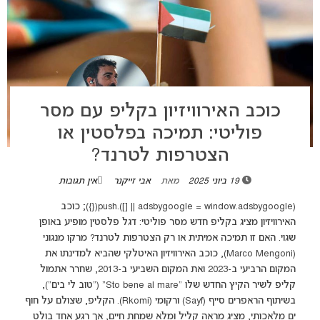
כוכב האירוויזיון בקליפ עם מסר
פוליטי: תמיכה בפלסטין או
הצטרפות לטרנד?
19 ביוני 2025
מאת
אבי זייקנר
אין תגובות
(adsbygoogle = window.adsbygoogle || []).push({}); כוכב
האירוויזיון מציג בקליפ חדש מסר פוליטי: דגל פלסטין מופיע באופן
שגוי. האם זו תמיכה אמיתית או רק הצטרפות לטרנד? מרקו מנגוני
(Marco Mengoni), כוכב האירוויזיון האיטלקי שהביא למדינתו את
המקום הרביעי ב-2023 ואת המקום השביעי ב-2013, שחרר אתמול
קליפ לשיר הקיץ החדש שלו "Sto bene al mare" ("טוב לי בים"),
בשיתוף הראפרים סייף (Sayf) ורקומי (Rkomi). הקליפ, שצולם על חוף
ים מלאכותי, מציג מראה קליל ומלא שמחת חיים, אך רגע אחד בולט