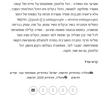
מערער את האווירה – דגל פלסטין, שמתנוסס על טירת חול קטנה
ומעורר מחלוקת. למעשה, הדגל בקליפ אינו הדגל הפלסטיני המוכר,
אלא וריאציה חובבנית שמייד מעוררת תהיות על כוונותיו של הזמר.
(adsbygoogle = window.adsbygoogle || []).push({}); ההקשר
הפוליטי והחברתי בשיר ובקליפ השיר עצמו, על פניו, עוסק בבריחה
מהשגרה, בחופש ובהנאה פשוטה מהרגע – אווירה קלילה שמתאימה
לכל שיר קיץ מצליח. אך מתחת לפני השטח, הקליפ מציג מסר
פוליטי חריף: החברה המערבית בוחרת להתעלם מהמציאות הקשה
שמתרחשת "מעבר לים", ומסתגרת בעולמה הקטן והמוגן. דגל
פלסטין, גם אם שגוי, מקנה...
קראו עוד
איטליה באירוויזיון
,
חדשות
,
ישראל באירוויזיון
,
משתתפי עבר
,
שירים
חדשים
איטליה
,
אירוויזיון 2026
,
חדשות