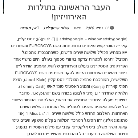
העבר הראשונה בתולדות
האירוויזיון!
11 במאי 2026
מאת
שלום שפערלינג
אין תגובות
(adsbygoogle = window.adsbygoogle || []).push({}); יוסט קליין,
קארייה וטומי קאש מאחדים כוחות תחת השם EUROBOYS ומשחררים
EP מפתיע הכולל שלושה שירים חדשים, כשההכנסות מהסינגל
המוביל ייתרמו למטרות צדקה באזורי סכסוך בעולם. היום נחשף אחד
הפרויקטים המסקרנים בעולם האירוויזיון: שלושת האמנים הוויראליים
ביותר מהשנים האחרונות הקימו להקה משותפת בשם EUROBOYS.
השלישייה, המורכבת מהנציג ההולנדי יוסט קליין (Joost Klein), הנציג
הפיני קארייה (Käärijä) והנציג האסטוני טומי קאש (Tommy Cash).
הלהקה שחררה EP (מיני אלבום) בכורה בשם "Boyband". מדובר
בשיתוף פעולה היסטורי המפגיש את הראפ, האלקטרו וההומור הייחודי
של שלושת האמנים שהפכו לסמלים של התחרות בשלוש השנים
האחרונות. האלבום החדש כולל שלושה שירים: 1. "I Miss Us" (אני
מתגעגע אלינו) זהו הסינגל המרכזי המלווה בקליפ מושקע שביים טומי
קאש. השיר משלב ביט אלקטרוני קצבי עם מילים העוסקות בגעגוע
וחיבור. השלושה הודיעו כי כל ההכנסות מהשיר ייתרמו לארגון