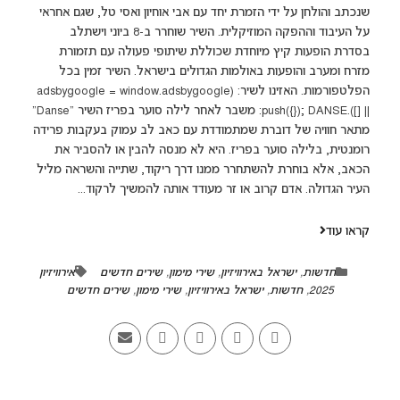
שנכתב והולחן על ידי הזמרת יחד עם אבי אוחיון ואסי טל, שגם אחראי
על העיבוד וההפקה המוזיקלית. השיר שוחרר ב-8 ביוני וישתלב
בסדרת הופעות קיץ מיוחדת שכוללת שיתופי פעולה עם תזמורת
מזרח ומערב והופעות באולמות הגדולים בישראל. השיר זמין בכל
הפלטפורמות. האזינו לשיר: (adsbygoogle = window.adsbygoogle
|| []).push({}); DANSE: משבר לאחר לילה סוער בפריז השיר "Danse"
מתאר חוויה של דוברת שמתמודדת עם כאב לב עמוק בעקבות פרידה
רומנטית, בלילה סוער בפריז. היא לא מנסה להבין או להסביר את
הכאב, אלא בוחרת להשתחרר ממנו דרך ריקוד, שתייה והשראה מליל
העיר הגדולה. אדם קרוב או זר מעודד אותה להמשיך לרקוד...
קראו עוד
חדשות
,
ישראל באירוויזיון
,
שירי מימון
,
שירים חדשים
אירוויזיון
2025
,
חדשות
,
ישראל באירוויזיון
,
שירי מימון
,
שירים חדשים