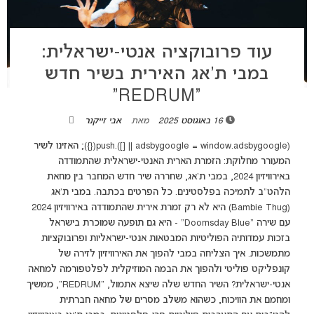
עוד פרובוקציה אנטי-ישראלית:
במבי ת’אג האירית בשיר חדש
“REDRUM”
16 באוגוסט 2025
מאת
אבי זייקנר
(adsbygoogle = window.adsbygoogle || []).push({}); האזינו לשיר
המעורר מחלוקת: הזמרת הארית האנטי-ישראלית שהתמודדה
באירוויזיון 2024, במבי ת'אג, שחררה שיר חדש המחבר בין מחאת
הלהט"ב לתמיכה בפלסטינים. כל הפרטים בכתבה. במבי ת'אג
(Bambie Thug) היא לא רק זמרת אירית שהתמודדה באירוויזיון 2024
עם שירה "Doomsday Blue" - היא גם תופעה שמוכרת בישראל
בזכות עמדותיה הפוליטיות המבטאות אנטי-ישראליות ופרובוקציות
מתמשכות. איך הצליחה במבי להפוך את האירוויזיון לזירה של
קונפליקט פוליטי ולהפוך את הבמה המוזיקלית לפלטפורמה למחאה
אנטי-ישראלית? השיר החדש שלה שיצא אתמול, "REDRUM", ממשיך
ומחמם את הוויכוח, כשהוא משלב מסרים של מחאה חברתית