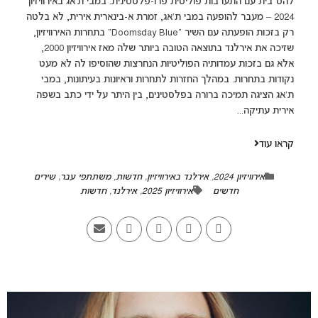
להט"בית עם התערבות פוליטית פרו-פלסטינית. במבי ת'אג באירוויזיון
2024 – מעבר להופעה במבי ת'אג, זמרת א-בינארית אירית, לא בלטה
רק בזכות הופעתה עם השיר "Doomsday Blue" בתחרות האירוויזיון,
שזיכה את אירלנד בתוצאה הטובה ביותר שלה מאז אירוויזיון 2000,
אלא גם בזכות עמדותיה הפוליטיות הנחרצות שהוסיפו לה לא מעט
נקודות בתחרות. במהלך החזרות לתחרות וראיונות בעיתונות, במבי
ת'אג הציגה תמיכה ברורה בפלסטינים, בין היתר על ידי כתב בשפה
אירית עתיקה...
קראו עוד
אירוויזיון 2024
,
אירלנד באירוויזיון
,
חדשות
,
משתתפי עבר
,
שירים
חדשים
אירוויזיון 2025
,
אירלנד
,
חדשות