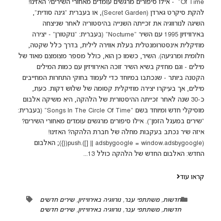
Of Time" - אילו סיפורים מרגשים עומדים מאחורי השירים? האזינו!
להקת סיקרט גארדן (Secret Garden), או בעברית "גינה סודית",
השיגה לנורווגיה את זכייתה השנייה בהיסטוריה לאחר שניצחה
באירוויזיון 1995 עם השיר "Nocturne" (בעברית: "נוקטורן" - יצירה
מוזיקלית אינסטרומנטלית בעלת אווירה לילית, בדרך כלל שקטה,
חלומית ומרגיעה). השיר, כשמו כן הוא, כולל מספר מצומצם מאוד של
מילים - וגם מחזיק בשיא השיר זוכה האירוויזיון עם כמות המילים
הקטנה ביותר - שנכתבו במיוחד כדי לעמוד בחוקי התחרות המחייבים
מילים, אך בעיקרו יצירה מוזיקלית קסומה של שלוש דקות. כעת,
כ-30 שנה לאחר זכייתה ההיסטורית של הלהקה, היא משיקה אלבום
מוסיקלי חדש ומיוחד בשם "Songs In The Circle Of Time" (בעברית:
"שירים במעגל הזמן"). אילו סיפורים מרגשים עומדים מאחורי השירים?
איזה שיר נכתב בעקבות מחלה של חברת הלהקה? האזינו!
(adsbygoogle = window.adsbygoogle || []).push({}); האלבום
החדש: האלבום החדש של הלהקה כולל 13...
קראו עוד
חדשות
,
משתתפי עבר
,
נורווגיה באירוויזיון
,
שירים חדשים
חדשות
,
משתתפי עבר
,
נורווגיה באירוויזיון
,
שירים חדשים