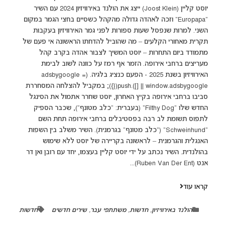
יוסט קליין (Joost Klein) ייצג את הולנד באירוויזיון 2024 עם השיר
"Europapa" וזכה לאהדה גדולה מהקהל כשסיים בחצי הגמר במקום
השני. למרות שנפסל שעות ספורות לפני גמר האירוויזיון בעקבות
תקרית מאחורי הקלעים – מה שהוביל להדחתו הראשונה אי פעם של
מתמודד ביום התחרות – יוסט המשיך לצבור אהדה בקרב קהל
מעריצים ברחבי אירופה. הזמר אף רמז על כוונה לשוב לבימת
האירוויזיון בשנת 2025 - הפעם כנציג בלגיה. (adsbygoogle =
window.adsbygoogle || []).push({}); במקביל להצלחה המסחררת
סביבו ברחבי אירופה בקיץ האחרון, יוסט שחרר אתמול את הסינגל
החדש שלו "Filthy Dog" (בעברית: "כלב מטונף"), שכבר הספיק
לתפוס תשומת לב רבה בפסטיבלים ברחבי אירופה תחת השם
"Schweinhund" ("כלב מטונף" בגרמנית). השיר משלב בין השפות
האנגלית והגרמנית – לראשונה בקריירה של יוסט ללא שימוש
בהולנדית. השיר נכתב על ידי יוסט קליין בעצמו, יחד עם רובן ואן דר
אנט (Ruben Van Der Ent)...
קראו עוד
הולנד באירוויזיון
,
חדשות
,
משתתפי עבר
,
שירים חדשים
חדשות