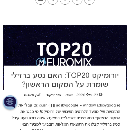
יורומיקס TOP20: האם נטע ברזילי
שומרת על המקום הראשון?
29 ביולי 2024
מאת
אבי זייקנר
אין תגובות
(adsbygoogle = window.adsbygoogle || []).push({}); קבלו את
התוצאות של מצעד הלהיטים השבועי של יורומיקס! מי כבש את
המקום הראשון? כמה שירים ישראליים במצעד? איפה דורגו נועה קירל
ונטע ברזילי? קבלו את התוצאות המלאות והצביעו למצעד הבא!