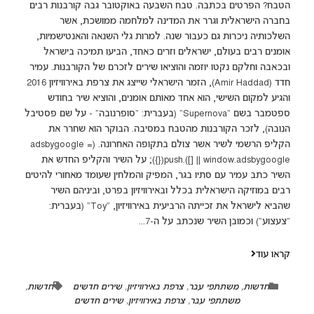
הטבח? הפרטים בכתבה. טבח השבעה באוקטובר גבה קורבנות רבים
בחברה הישראלית וגרר את המדינה למלחמה ממושכת, אשר
השלכותיה ניכרות גם כעבור שנה. למרות גלי השנאה והאנטישמיות,
אומנים רבים בעולם, ישראלים וזרים כאחד, הביעו תמיכה בישראל
ובכאבה וחלקם נקטו יוזמה והוציאו שירים לזכרם של הקורבנות. עמיר
חדד (Amir Haddad), הזמר הישראלי שייצג את צרפת באירוויזיון 2016
והגיע למקום השישי, הוא אחד מאותם אומנים, והוציא שיר בחודש
ספטמבר בשם "Supernova" (בעברית: "סופרנובה" - על שם פסטיבל
הנובה), לזכר הקורבנות מהטבח במסיבה. הבוקר הוא שחרר את
הקליפ הרשמי לשיר אשר צולם בתקופה האחרונה. (adsbygoogle =
window.adsbygoogle || []).push({}); על השיר והקליפ החדש את
השיר כתב עמיר עם סתיו בגר, המפיק והמלחין שעומד מאחורי להיטים
רבים במוזיקה הישראלית בכלל ובאירוויזיון בפרט, וביניהם השיר
שהביא לישראל את זכייתה הרביעית באירוויזיון, "Toy" (בעברית:
"צעצוע") וכמובן השיר שנכתב על ה-7...
קראו עוד
חדשות
,
משתתפי עבר
,
צרפת באירוויזיון
,
שירים חדשים
חדשות
,
משתתפי עבר
,
צרפת באירוויזיון
,
שירים חדשים