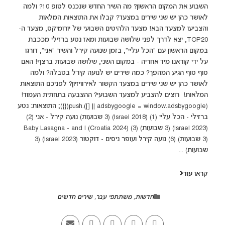
השבוע את המקום הראשון? מה השיר החדש שנכנס לטופ 10? ולמה
לאושר כהן יש שני שירים במצעד? קבלו את התוצאות המלאות
והצביעו למצעד הבא! מצעד הלהיטים השבועי של יורומיקס, מצעד ה-
TOP20, יצא לדרך לפני שלושה שבועות ומאז נטע ברזילי מככבת
במקום הראשון עם "הכל עליי", בזמן שנועה קירל והשיר "אני", דורגו
על ידי קוראנו מיד אחריה - במקום השני, שלושה שבועות ברצף! האם
סוף סוף הגיע המהפך? כמה שירים יש לנועה קירל בטבלה? ולמה
לאושר כהן יש שני שירים במצעד הקשור לאירוויזיון? לפניכם התוצאות
המלאות! רוצים להצביע למצעד השבועי? ההצבעה בתחתית העמוד!
(adsbygoogle = window.adsbygoogle || []).push({}); התוצאות: נטע
ברזילי - הכל עליי (1) (Israel 2018) (3 שבועות) נועה קירל - אני (2)
(Israel 2023) (3 שבועות) (3) Baby Lasagna - and I (Croatia 2024)
(3 שבועות) (6) נועה קירל ועופר ניסים - דוקטור (Israel 2023) (3
שבועות) ...
קראו עוד
חדשות
,
משתתפי עבר
,
שירים חדשים