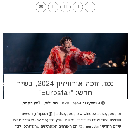
נמו, זוכה אירוויזיון 2024, בשיר
חדש: “Eurostar”
4 באוקטובר 2024
מאת
רוני גליק
אין תגובות
(adsbygoogle = window.adsbygoogle || []).push({}); חמישה
חודשים אחרי שזכו באירוויזיון, נציג.ת שוויץ נמו (Nemo) משחרר.ת את
שירם החדש "Eurostar". מי הם האורחים המפתיעים שהשתתפו לצד