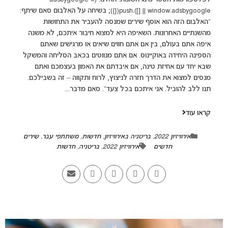
window.adsbygoogle || []).push({}); בשיחה על האלבום סאם שיתף:
“האלבום הזה הוא אוסף שירים שמנסה להעביר את התחושות
מהשנתיים האחרונות. השאיפה היא למצוא חיבור איתכם, לא משנה
איפה אתם בעולם, בין אם אתם חווים שיאים או מרגישים שאתם
הספינה היחידה באוקיינוס. אם אתם מנווטים בכאב הסליחה והמשקל
שבא יחד עם אחיזת טינה, אם איבדתם את האמון בעצמכם ואתם
מנסים למצוא את הדרך חזרה לניצוץ, לרוח ותקווה – זה בשבילכם.
תנו ללב להוביל. אני איתכם בכל צעד”. סאם מדבר...
קראו עוד
אירוויזיון 2022
,
בריטניה באירוויזיון
,
חדשות
,
משתתפי עבר
,
שירים
חדשים
אירוויזיון 2022
,
בריטניה
,
חדשות