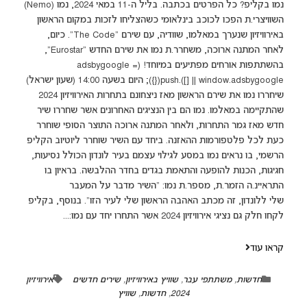
נמו בקליפ? כל הפרטים בכתבה. בליל ה-11 במאי 2024, נמו (Nemo)
השוויצרי.ת הפכו לכוכב בינלאומי כשהצליחו לזכות במקום הראשון
באירוויזיון שנערך במאלמו, שוודיה, עם שירם "The Code". כיום,
לאחר המתנה ארוכה, משחרר.ת נמו את שירם החדש "Eurostar",
בהשתתפות אורחים מפתיעים במיוחד! (adsbygoogle =
window.adsbygoogle || []).push({}); היום בשעה 14:00 (שעון ישראל)
שיחררו נמו את שירם הראשון מאז ניצחונם בתחרות האירוויזיון 2024
שהתקיימה במאלמו. נמו הם בין הנציגים האחרונים אשר שחררו שיר
חדש מאז גמר התחרות, ולאחר המתנה ארוכה התוצר הסופי שוחרר
כעת לכל פלטפורמות ההאזנה. ביחד עם השיר שוחרר ליוטיוב הקליפ
הרשמי, בו נראים נמו במסע לגילוי עצמם בעיר לונדון הכולל נסיעות,
חגיגות, הכנות להופעה והתאמת בגדים בחדר ההלבשה. בראיון בו
התראיינ.ה הזמר.ת, מספר.ת נמו: "השיר מדבר על המעבר
שלי ללונדון, זה מכתב האהבה הראשון שלי לעיר הזו". בנוסף, בקליפ
לקחו חלק גם נציגי אירוויזיון 2024 אשר התחרו יחד עם נמו:...
קראו עוד
חדשות
,
משתתפי עבר
,
שוויץ באירוויזיון
,
שירים חדשים
אירוויזיון
2024
,
חדשות
,
שוויץ