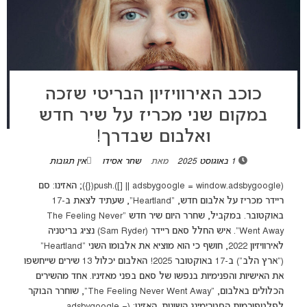
כוכב האירוויזיון הבריטי שזכה
במקום שני מכריז על שיר חדש
ואלבום שבדרך!
1 באוגוסט 2025
מאת
שחר אסידו
אין תגובות
(adsbygoogle = window.adsbygoogle || []).push({}); האזינו: סם
ריידר מכריז על אלבום חדש, "Heartland", שעתיד לצאת ב-17
באוקטובר. במקביל, שחרר היום שיר חדש "The Feeling Never
Went Away". איש החלל סאם ריידר (Sam Ryder) נציג בריטניה
לאירוויזיון 2022, חושף כי הוא מוציא את אלבומו השני "Heartland"
("ארץ הלב") ב-17 באוקטובר 2025! האלבום יכלול 13 שירים שייחשפו
את האישיות והפנימיות בנפשו של סאם בפני מאזיניו. אחד מהשירים
הכלולים באלבום, "The Feeling Never Went Away", שוחרר הבוקר
לפלטפורמות הסטרימינג השונות. האזינו: (adsbygoogle =