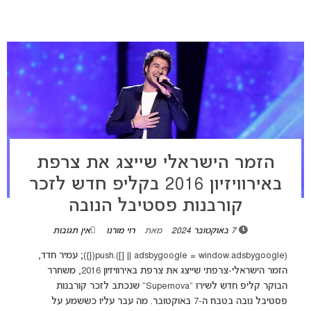
הזמר הישראלי שייצג את צרפת
באירוויזיון 2016 בקליפ חדש לזכר
קורבנות פסטיבל הנובה
7 באוקטובר 2024
מאת
רוי מורנו
אין תגובות
(adsbygoogle = window.adsbygoogle || []).push({}); עמיר חדד,
הזמר הישראלי-צרפתי שייצג את צרפת באירוויזיון 2016, משחרר
הבוקר קליפ חדש לשירו "Supernova" שנכתב לזכר קורבנות
פסטיבל נובה בטבח ה-7 באוקטובר. מה עבר עליו כששמע על