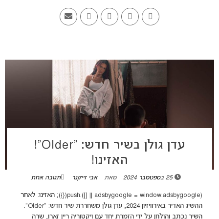
עדן גולן בשיר חדש: “Older”!
האזינו!
25 בספטמבר 2024
מאת
אבי זייקנר
תגובה אחת
(adsbygoogle = window.adsbygoogle || []).push({}); האזינו: לאחר
ההשיג האדיר באירוויזיון 2024, עדן גולן משחררת שיר חדש: "Older".
השיר נכתב והולחן על ידי הזמרת יחד עם ויקטוריה ריין זארו, שרה