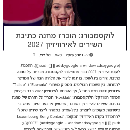
לוקסמבורג: הוכרז מחנה כתיבת
השירים לאירוויזיון 2027
27 במרץ 2026
מאת
טל דהן
(adsbygoogle = window.adsbygoogle || []).push({}); ההכנות
לעונת אירוויזיון 2027 כבר מתחילות: לוקסמבורג מכריזה על מחנה
כתיבת שירים בינלאומי, בו ינסו ליצור את הלהיט הבא של המדינה
לתחרות. בין השמות הבולטים: המפיק מאחורי "Euphoria" ו-"Tattoo".
אירוויזיון 2026 טרם התחיל, אך ההכנות לאירוויזיון 2027 כבר בעיצומן!
המוסד המוזיקלי הלוקסמבורגי "Rocklab" הכריז על חזרתו של מחנה
כתיבת השירים לאירוויזיון. המחנה, שיימשך ארבעה ימים, יפגיש בין
כישרונות מקומיים ליוצרים בינלאומיים במטרה לייצר שירים שיוכלו
להתמודד בקדם האירוויזיון המקומי, "Luxembourg Song Contest
2027". (adsbygoogle = window.adsbygoogle || []).push({});
המחנה יתקיים בין 29 במאי ל-2 ביוני 2026, וההרשמה ליוצרים,