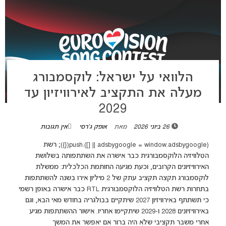
הלוואי על ישראל: לוקסמבורג
מעלה את התקציב לאירוויזיון עד
2029
26 ביוני 2026
מאת
אופק ג'רסי
אין תגובות
(adsbygoogle = window.adsbygoogle || []).push({}); רשת
הטלוויזיה הלוקסמבורגית כבר אישרה את השתתפותה בשלושת
האירוויזיונים הקרובים, וכעת מגיעה החותמת הכלכלית: ממשלת
לוקסמבורג תקצה תקציב עתק של 2 מיליון אירו בשנה להשתתפות
בתחרות רשת הטלוויזיה הלוקסמבורגית RTL כבר אישרה באופן רשמי
כי תשתתף באירוויזיון 2027 שיתקיים בבולגריה בחודש מאי הבא, וגם
באירוויזיונים 2028 ו-2029 שיתקיימו אחריו. אישור ההשתתפות מגיע
אחרי משבר תקציבי שלא היה ברור אם יאפשר את המשך