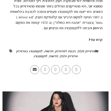
אגדה אלמותית למי שבמקרה זקוק לתזכורת: ויקי לאנדרוס, זמרת
ממוצא יווני, היא מהאייקונים הגדולים ביותר שצמחו מהאירוויזיון בכל
הזמנים. היא ייצגה את לוקסמבורג פעמיים והפכה לכוכבת בינלאומית.
ב-1967 הגיעה למקום הרביעי עם קלאסיקת הענק "L'amour est
bleu" (בעברית: ״אהבה היא כחולה״), וב-1972 קטפה את המקום
הראשון והביאה ללוקסמבורג את הניצחון עם...
קראו עוד
אירוויזיון 2026
,
הכנות לאירוויזיון
,
חדשות
,
לוקסמבורג באירוויזיון
אירוויזיון 2024
,
חדשות
,
לוקסמבורג