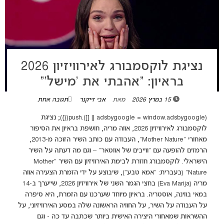
נציגת לוקסמבורג לאירוויזיון 2026
בראיון: “אהבתי את ‘מישל’”
15 במרץ 2026
מאת
אבי זייקנר
תגובה אחת
(adsbygoogle = window.adsbygoogle || []).push({}); נציגת
לוקסמבורג לאירוויזיון 2026, אווה מריה, חושפת בראיון את הסיפור
מאחורי "Mother Nature", העבודה עם כותב השיר הזוכה מ-2013,
הרמזים להופעה עם "ווייבים של אווטאר" – וגם מה דעתה על השיר
הישראלי. לוקסמבורג חוזרת לבימת האירוויזיון עם השיר “Mother
Nature” (בעברית: “אמא טבע”), שיבוצע על ידי הזמרת הצעירה אווה
מריה (Eva Marija) בחצי הגמר השני של אירוויזיון 2026, שייערך ב-14
במאי בווינה, אוסטריה. בראיון מיוחד שערכנו עם הזמרת, היא סיפרה
על העבודה על השיר, על החוויה הראשונה שלה במסע האירוויזיוני, על
ההשראות שמאחורי היצירה האישית ביותר שכתבה עד כה - וגם