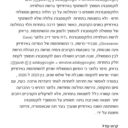
לוקסמבורג תמשיך להשתתף באירוויזיון? ברשת הטלוויזיה
הלוקסמבורגית חושפים כי ההחלטה על כך תלויה במימון ממשלתי
חדש - ולא בתוצאות בתחרות לוקסמבורג עלולה שלא להשתתף
באירוויזיון בשנים הקרובות, כאשר המשך דרכה בתחרות תלוי בהחלטה
של ממשלת לוקסמבורג להמשיך ולממן את ההשתתפות. בריאיון
לרשת הטלוויזיה הלוקסמבורגית RTL סיפר דייב גלוזנר (Dave
Gloesener), מבכירי הרשת, כי ההשתתפות של המדינה באירוויזיון
אינה מובטחת, וכי בשבועות הקרובים צפויה פגישה בין הנהלת הרשת
לבין הממשלה, שבה תוכרע השאלה האם לוקסמבורג תמשיך לקחת
חלק בתחרות. (adsbygoogle = window.adsbygoogle || []).push({});
בראיון, סיפר גלוזנר כי המימון הממשלתי שניתן להשתתפות באירוויזיון
הוגדר מראש לתקופה מוגבלת של שלוש שנים, בין 2023 ל-2026 ,
במטרה לאפשר את חזרתה לתחרות לאחר היעדרות ארוכה. כעת, עם
סיום התקופה, נדרשת החלטה מחודשת. גלוזנר הדגיש כי ההכרעה
אינה קשורה כלל לתוצאות בתחרות, אלא לשיקולים תקציביים רחבים
יותר. תוצאה מאכזבת בוינה: תשפיע על ההמשך? לוקסמבורג
השתתפה השנה באירוויזיון שנערך בעיר וינה שבאוסטריה, והייתה
מיוצגת על ידי...
קראו עוד