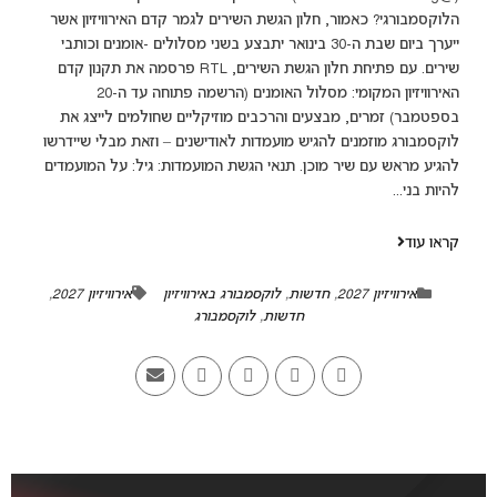
הלוקסמבורגי? כאמור, חלון הגשת השירים לגמר קדם האירוויזיון אשר
ייערך ביום שבת ה-30 בינואר יתבצע בשני מסלולים -אומנים וכותבי
שירים. עם פתיחת חלון הגשת השירים, RTL פרסמה את תקנון קדם
האירוויזיון המקומי: מסלול האומנים (הרשמה פתוחה עד ה-20
בספטמבר) זמרים, מבצעים והרכבים מוזיקליים שחולמים לייצג את
לוקסמבורג מוזמנים להגיש מועמדות לאודישנים – וזאת מבלי שיידרשו
להגיע מראש עם שיר מוכן. תנאי הגשת המועמדות: גיל: על המועמדים
להיות בני...
קראו עוד
אירוויזיון 2027
,
חדשות
,
לוקסמבורג באירוויזיון
אירוויזיון 2027
,
חדשות
,
לוקסמבורג