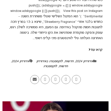
כמו שהיא רוצה להישמע היום. (adsbygoogle =
window.adsbygoogle || []).push({}); (adsbygoogle =
window.adsbygoogle || []).push({}); View this post on Instagram
“Senti)mental)” הוא הסינגל השלישי שטלי משחררת השנה –
כחודש בלבד אחרי “Strawberry Fragrance”, שיצא ב-13 במרץ וזכה
לתגובות חמות מהקהל באירופה. גם הפעם, היא ממשיכה לשלב רגש,
עומק והפקה מוקפדת שמדגישה את הקו הייחודי שלה. ביממה
האחרונה העלתה טלי לאינסטגרם מיני‑קליפ רשמי...
קראו עוד
אירוויזיון 2024
,
חדשות
,
לוקסמבורג באירוויזיון
אירוויזיון 2024
,
חדשות
,
לוקסמבורג