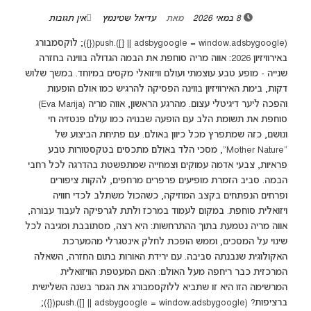
8 במאי 2026
מאת
עדיאל שטינמץ
אין תגובות
(adsbygoogle = window.adsbygoogle || []).push({}); לוקסמבורג
באירוויזיון 2026: אווה מריה סוחפת את הבמה הגדולה בווינה בחזרה
שנייה - מופע טבע עוצמתי ועולם וויזואלי מקסים במיוחד. במשך שלוש
דקות, בימת האירוויזיון בווינה הפסיקה להרגיש כמו אולם הופעות
והפכה ליער דיגיטלי עצום. מהרגע הראשון, אווה מריה (Eva Marija)
סוחפת את תשומת הלב עם הופעה שבנויה כמו עולם פנטזיה חי
ונושם, כזה שמתפרץ מכל כיוון באולם. עם פתיחת הביצוע של
“Mother Nature”, מסכי הלד באולם מתכסים בטקסטורות טבע
פראיות, צבעי אדמה עמוקים וצמחייה שמתפשטת בהדרגה לכל רחבי
הבמה. סביב הזמרת מופיעים פרפרים מרחפים, להקות ציפורים
ופרחים הנפתחים בקצב המוזיקה, כשהכול משתלב לכדי חוויה
ויזואלית סוחפת. במקום לעמוד במרכז ולתת לגרפיקה לעבוד עבורה,
אווה מריה נטמעת בתוך ההתרחשות: היא רצה, מסתובבת ומגיבה לכל
שינוי על המסכים, וממש הופכת לחלק אינטגרלי מהמערכת
האקולוגית שנבנתה סביבה. עם ירידת האורות בתום החזרה, השאלה
המרכזית כבר ריחפה מעל האולם: האם המעטפת הוויזואלית
המרשימה הזו היא זו שתביא ללוקסמבורג את הגמר בשנה השלישית
ברציפות? (adsbygoogle = window.adsbygoogle || []).push({});