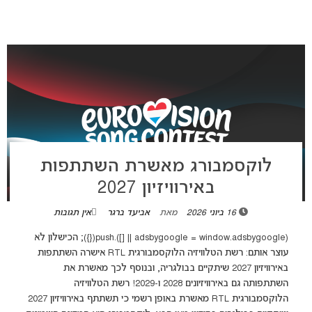
לוקסמבורג מאשרת השתתפות
באירוויזיון 2027
16 ביוני 2026
מאת
אביעד ברגר
אין תגובות
(adsbygoogle = window.adsbygoogle || []).push({}); הכישלון לא
עוצר אותם: רשת הטלוויזיה הלוקסמבורגית RTL אישרה השתתפות
באירוויזיון 2027 שיתקיים בבולגריה, ובנוסף לכך מאשרת את
השתתפותה גם באירוויזיונים 2028 ו-2029! רשת הטלוויזיה
הלוקסמבורגית RTL מאשרת באופן רשמי כי תשתתף באירוויזיון 2027