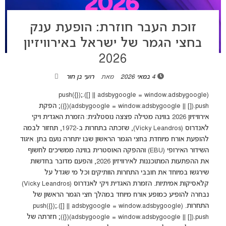
זוכת העבר חוזרת: הופעת ענק
בחצי הגמר של ישראל באירוויזיון
2026
4 במאי 2026
מאת
רועי בן חור
(adsbygoogle = window.adsbygoogle || []).push({});
(adsbygoogle = window.adsbygoogle || []).push({}); הפקת
אירוויזיון 2026 בווינה מטילה פצצה נוסטלגית: הזמרת האגדית ויקי
לאנדרוס (Vicky Leandros), שזכתה בתחרות ב-1972, תחזור לבמה
להופעת אורח מיוחדת בחצי הגמר הראשון שבו יתחרה נועם בתן. איגוד
השידור האירופי (EBU) וההפקה האוסטרית בווינה ממשיכים לחשוף
את ההפתעות המתוכננות לאירוויזיון 2026, והפעם מדובר בחדשות
שירגשו במיוחד את חובבי התחרות הוותיקים וכל מי שגדל על
קלאסיקות אמיתיות. הזמרת האגדית ויקי לאנדרוס (Vicky Leandros)
נבחרה להופיע כמופע אורח מיוחד במהלך חצי הגמר הראשון של
התחרות. (adsbygoogle = window.adsbygoogle || []).push({});
(adsbygoogle = window.adsbygoogle || []).push({}); חזרתה של