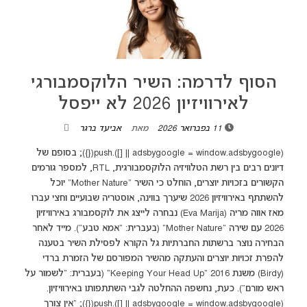
הסוף לדרמה: השיר הלוקסמבורגי
לאירוויזיון 2026 לא ייפסל
11 בפברואר 2026
מאת
אביעד ברגר
(adsbygoogle = window.adsbygoogle || []).push({}); בסופם של
דיונים רבים בין רשת הטלוויזיה הלוקסמבורגית, RTL, למספר גורמים
הקשורים בזכויות יוצרים, הוחלט כי השיר "Mother Nature" יוכל
להשתתף באירוויזיון 2026 שיערך בווינה, אוסטריה שבועיים וחצי עברו
מאז אווה מריה (Eva Marija) נבחרה לייצג את לוקסמבורג באירוויזיון
2026 עם שירה "Mother Nature" (בעברית: "אמא טבע"). מייד לאחר
הבחירה נוצר ברשתות החברתיות גל הקורא לפסילת השיר בטענה
להפרת זכויות יוצרים והעתקה מהשיר המפורסם של הזמרת ברדי
(Birdy) משנת 2016 "Keeping Your Head Up" (בעברית: "לשמור על
ראש מורם"). כעת, נחשפה ההחלטה לגבי השתתפותו באירוויזיון.
(adsbygoogle = window.adsbygoogle || []).push({}); "אין צורך