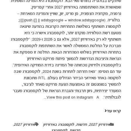
שיתקיים בבולגריה בחודש מאי הבא. לוקסמבורג היא המדינה השמינית
שמאשרת את השתתפותה באירוויזיון 2027 אחרי קפריסין,
גרמניה, מקדוניה הצפונית, סן מרינו, יוון, שוויץ והמדינה המארחת –
בולגריה. (adsbygoogle = window.adsbygoogle || []).push({});
לוקסמורג תשתתף בשלושת התחרויות הקרובות בהודעה שיצאה
מטעם רשת הטלוויזיה מוקדם יותר, לוקסמבורג אישרה כי היא
תשתתף לא רק באירוויזיון 2027, אלא גם ב-2028 ו-2029: "לוקסמבורג
מברכת על החלטת הממשלה לאשר את השתתפות לוקסמבורג
בתחרות האירוויזיון בשלוש המהדורות הבאות. החלטה זו מספקת את
הנראות והיציבות הנדרשות להמשך פיתוח פרויקט האירוויזיון
בלוקסמבורג ולחיזוק נוכחותה של המדינה בזירת המוזיקה האירופית".
עוד הם הוסיפו: "מאז חזרתה לתחרות בשנת 2024, לוקסמבורג שבה
למקומה באחד מאירועי הבידור הגדולים בעולם. RTL מתכוונת
להמשיך במומנטום זה באמצעות הצעת פרויקט מאחד לציבור,
המעודד יצירתיות, גיוון תרבותי והגברת הנראות של לוקסמבורג מעבר
לגבולותיה". View this post on Instagram A...
קראו עוד
אירוויזיון 2027
,
חדשות
,
לוקסמבורג באירוויזיון
אירוויזיון 2027
,
חדשות
,
לוקסמבורג