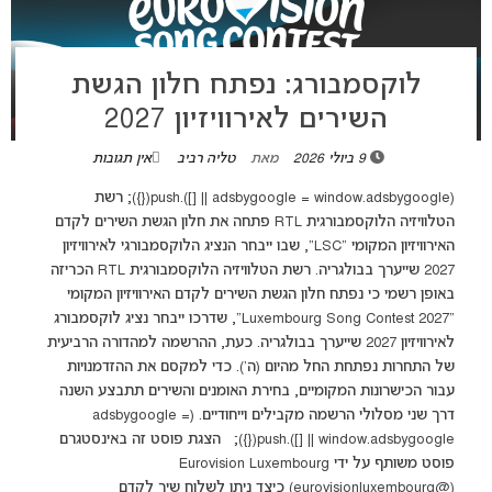
לוקסמבורג: נפתח חלון הגשת
השירים לאירוויזיון 2027
9 ביולי 2026
מאת
טליה רביב
אין תגובות
(adsbygoogle = window.adsbygoogle || []).push({}); רשת
הטלוויזיה הלוקסמבורגית RTL פתחה את חלון הגשת השירים לקדם
האירוויזיון המקומי "LSC", שבו ייבחר הנציג הלוקסמבורגי לאירוויזיון
2027 שייערך בבולגריה. רשת הטלוויזיה הלוקסמבורגית RTL הכריזה
באופן רשמי כי נפתח חלון הגשת השירים לקדם האירוויזיון המקומי
“Luxembourg Song Contest 2027”, שדרכו ייבחר נציג לוקסמבורג
לאירוויזיון 2027 שייערך בבולגריה. כעת, ההרשמה למהדורה הרביעית
של התחרות נפתחת החל מהיום (ה'). כדי למקסם את ההזדמנויות
עבור הכישרונות המקומיים, בחירת האומנים והשירים תתבצע השנה
דרך שני מסלולי הרשמה מקבילים וייחודיים. (adsbygoogle =
window.adsbygoogle || []).push({}); הצגת פוסט זה באינסטגרם
(@‏‎eurovisionluxembourg‎‏)‎‏ כיצד ניתן לשלוח שיר לקדם