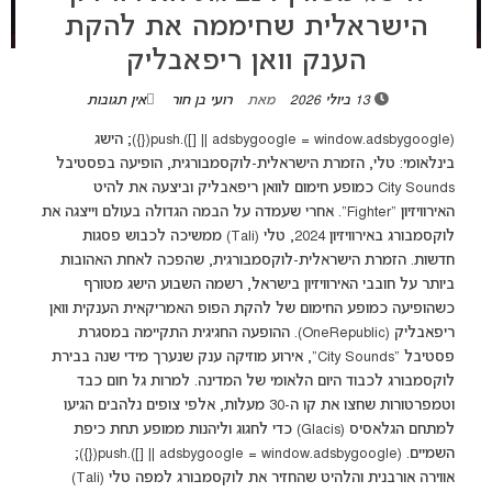
הישראלית שחיממה את להקת
הענק וואן ריפאבליק
13 ביולי 2026
מאת
רועי בן חור
אין תגובות
(adsbygoogle = window.adsbygoogle || []).push({}); הישג
בינלאומי: טלי, הזמרת הישראלית-לוקסמבורגית, הופיעה בפסטיבל
City Sounds כמופע חימום לוואן ריפאבליק וביצעה את להיט
האירוויזיון "Fighter". אחרי שעמדה על הבמה הגדולה בעולם וייצגה את
לוקסמבורג באירוויזיון 2024, טלי (Tali) ממשיכה לכבוש פסגות
חדשות. הזמרת הישראלית-לוקסמבורגית, שהפכה לאחת האהובות
ביותר על חובבי האירוויזיון בישראל, רשמה השבוע הישג מטורף
כשהופיעה כמופע החימום של להקת הפופ האמריקאית הענקית וואן
ריפאבליק (OneRepublic). ההופעה החגיגית התקיימה במסגרת
פסטיבל "City Sounds", אירוע מוזיקה ענק שנערך מידי שנה בבירת
לוקסמבורג לכבוד היום הלאומי של המדינה. למרות גל חום כבד
וטמפרטורות שחצו את קו ה-30 מעלות, אלפי צופים נלהבים הגיעו
למתחם הגלאסיס (Glacis) כדי לחגוג וליהנות ממופע תחת כיפת
השמיים. (adsbygoogle = window.adsbygoogle || []).push({});
אווירה אורבנית והלהיט שהחזיר את לוקסמבורג למפה טלי (Tali)