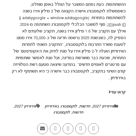
ההשתתפות. כעת נסתם המשבר על הגולל באופן מוחלט,
כשממשלת לוקסמבורג אישרה הקצאה של 2 מיליון אירו בשנה
להשתתפות בתחרות. (adsbygoogle = window.adsbygoogle ||
[]).push({}); סוף למשבר הכלכלי לוקסמבורג השתתפה מ-2024
ואילך עם תקציב של 1.6 מיליון אירו בשנה, תקציב שלעתים לא
הספיק לה, כשבשנת 2025 נרשמה חריגה של כ-70,000 אירו ממנו.
לטענת משרד התרבות בלוקסמבורג, "התקציב השנתי לתחרות
האירוויזיון הועלה ל-2 מיליון אירו על מנת לחזק את ה'אקוסיסטם' של
התחרות, שכעת כבר מושרשת במדינה, ועל מנת לאפשר שותפויות
עם פרטנרים לאומיים חדשים". בהודעה שיצאה מטעם רשת הטלוויזיה
קודם השינוי בתקציב, לוקסמבורג כבר אישרה כי היא תשתתף לא רק
באירוויזיון...
קראו עוד
אירוויזיון 2027
,
חדשות
,
לוקסמבורג באירוויזיון
אירוויזיון 2027
,
חדשות
,
לוקסמבורג