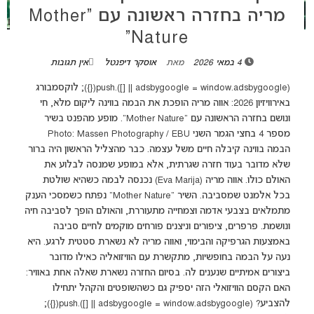
מריה בחזרה ראשונה עם “Mother
Nature”
4 במאי 2026
מאת
אוסקר דיפנטל
אין תגובות
(adsbygoogle = window.adsbygoogle || []).push({}); לוקסמבורג
באירוויזיון 2026: אווה מריה הופכת את הבמה בווינה ליקום מלא, חי
ונושם בחזרה הראשונה עם “Mother Nature”. מופע מהפנט בשיר
מספר 4 בחצי הגמר השני Photo: Massen Photography / EBU
הבמה בווינה קיבלה חיים משל עצמה. כבר מהצליל הראשון היה ברור
שלא מדובר בעוד חזרה שגרתית, אלא במופע שמנסה לבלוע את
האולם כולו. אווה מריה (Eva Marija) נכנסה לבמה כשהיא שולטת
בכל אלמנט שמסביבה. השיר “Mother Nature” נפתח כשמסכי הענק
מתמלאים בצבעי אדמה וצמחייה מתעוררת, והאולם הופך לסביבה חיה
ונושמת. פרפרים, ציפורים וניצנים פורחים מוקמים לחיים סביבה
באמצעות הגרפיקה והבימוי, ואווה מריה לא נשארת סטטית לרגע. היא
נעה על הבמה בחופשיות, מתקשרת עם הוויזואליה כאילו מדובר
ביצורים אמיתיים שנענים לה. בסיום החזרה נשארת שאלה אחת באוויר:
האם הקסם הוויזואלי הזה יספיק גם כשהשופטים והקהל יתחילו
להצביע? (adsbygoogle = window.adsbygoogle || []).push({});