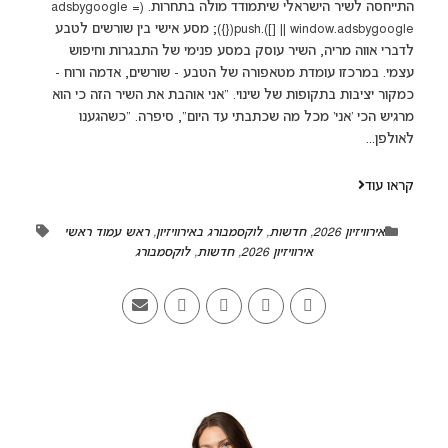
התייחסה לשיר הישראלי שיתמודד מולה בתחרות. (adsbygoogle =
window.adsbygoogle || []).push({}); מסע אישי בין שורשים לטבע
לדברי אווה מריה, השיר עוסק במסע פנימי של התבגרות וחיפוש
עצמי. במרכזו עומדת מטאפורה של הטבע - שורשים, אדמה ורוח -
כמקור יציבות בתקופות של שינוי. “אני אוהבת את השיר הזה כי הוא
מרגיש הכי ‘אני’ מכל מה שכתבתי עד היום”, סיפרה. “כשהגענו
לאולפן...
קראו עוד
אירוויזיון 2026
,
חדשות
,
לוקסמבורג באירוויזיון
,
ראש עמוד ראשי
אירוויזיון 2026
,
חדשות
,
לוקסמבורג