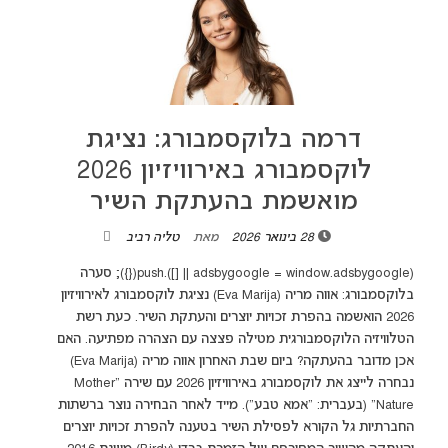
דרמה בלוקסמבורג: נציגת
לוקסמבורג באירוויזיון 2026
מואשמת בהעתקת השיר
28 בינואר 2026
מאת
טליה רביב
(adsbygoogle = window.adsbygoogle || []).push({}); סערה
בלוקסמבורג: אווה מריה (Eva Marija) נציגת לוקסמבורג לאירוויזיון
2026 הואשמה בהפרת זכויות יוצרים והעתקת השיר. כעת רשת
הטלוויזיה הלוקסמבורגית מטילה פצצה עם הצהרה מפתיעה. האם
אכן מדובר בהעתקה? ביום שבת האחרון אווה מריה (Eva Marija)
נבחרה לייצג את לוקסמבורג באירוויזיון 2026 עם שירה "Mother
Nature" (בעברית: "אמא טבע"). מייד לאחר הבחירה נוצר ברשתות
החברתיות גל הקורא לפסילת השיר בטענה להפרת זכויות יוצרים