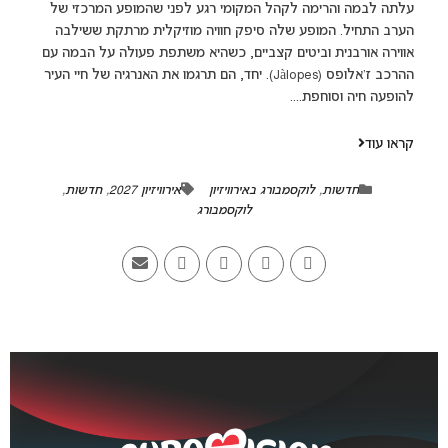
עלתה לבמה והרימה לקהל המקומי רגע לפני שהמופע המרכזי של
הערב התחיל. המופע שלה סיפק חוויה מוזיקלית מרתקת ששילבה
אווירה אורבנית וביטים קצביים, כשהיא משתפת פעולה על הבמה עם
ההרכב ז'אלופס (Jàlopes). יחד, הם תרגמו את האנרגיה של חיי העיר
להופעה חיה וסוחפת....
קראו עוד
חדשות
,
לוקסמבורג באירוויזיון
אירוויזיון 2027
,
חדשות
,
לוקסמבורג