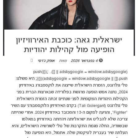
ישראלית גאה: כוכבת האירוויזיון
הופיעה מול קהילות יהודיות
4 בפברואר 2026
מאת
אופק ג'רסי
(adsbygoogle = window.adsbygoogle || []).push({});
(adsbygoogle = window.adsbygoogle || []).push({}); היא משלנו:
טלי גולרגנט, הזמרת הישראלית שייצגה את לוקסמבורג באירוויזיון
2024, נתנה אמש הופעה מרגשת בפלורידה שבארצות הברית בפני
הקהילות היהודיות המקומיות לפני שנתיים זכתה הזמרת הישראלית
טלי גולרגנט (Tali Golergant) בקדם האירוויזיון הלוקסמבורגי עם השיר
"Fighter", והגיעה למקום ה-13 והמכובד באירוויזיון 2024. אחרי שהייתה
צריכה שלא להבליט את ישראליותה ויהדותה באירוויזיון במאלמו
שבשוודיה, החלה מגמת התקרבות של טלי לשורשיה הישראליים, והיא
העלתה שיר בעברית לטיקטוק שלה. אתמול, היא הופיעה מול