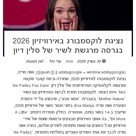
נציגת לוקסמבורג באירוויזיון 2026
בגרסה מרגשת לשיר של סלין דיון
30 במרץ 2026
מאת
עדי גזל
אין תגובות
(adsbygoogle = window.adsbygoogle || []).push({}); אווה מריה,
נציגת לוקסמבורג לאירוויזיון 2026, שחררה גרסת קאבר שקטה
ומרגשת לקלאסיקה האירוויזיונית של סלין דיון "Ne Partez Pas Sans
Moi" איתו ניצחה. לוקסמבורג חוזרת לבימת האירוויזיון עם השיר
“Mother Nature” (בעברית: “אמא טבע”), שיבוצע על ידי הזמרת
הצעירה אווה מריה (Eva Marija) בחצי הגמר השני של אירוויזיון 2026,
שייערך ב-14 במאי בווינה, אוסטריה. כחלק מסדרת היוטיוב "A Little
Bit More", בה אומני האירווזיון מבצעים גרסאות שונות של שירי
אירוויזיון מכל הזמנים וגרסאות מיוחדות לשירים שלהם, בחרה אווה
מריה לכבד את אחד השירים האגדיים בתולדות התחרות: "Ne Partez