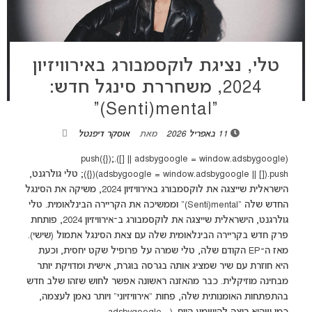
טלי, נציגת לוקסמבורג באירוויזיון
2024, משחררת סינגל חדש:
“Senti)mental)”
11 באפריל 2026
מאת
אוסקר דיפנטל
(adsbygoogle = window.adsbygoogle || []).push({});
(adsbygoogle = window.adsbygoogle || []).push({}); טלי גולרגנט,
הישראלית שייצגה את לוקסמבורג באירוויזיון 2024, משיקה את הסינגל
החדש שלה “Senti)mental)” וממשיכה את הקריירה הבינלאומית. טלי
גולרגנט, הישראלית שייצגה את לוקסמבורג ב־אירוויזיון 2024, פותחת
פרק חדש בקריירה הבינלאומית שלה עם צאת הסינגל אתמול (שישי).
מאז ה־EP הקודם שלה, טלי שמרה על פרופיל שקט יחסית, וכעת
היא חוזרת עם שיר שמציג אותה בגרסה בוגרת, אישית ומדויקת יותר
מבחינה מוזיקלית. כבר מהאזנה ראשונה אפשר לחוש שזהו שלב חדש
בהתפתחות האומנותית שלה, פחות "אירוויזיוני" ויותר נאמן לעצמה,