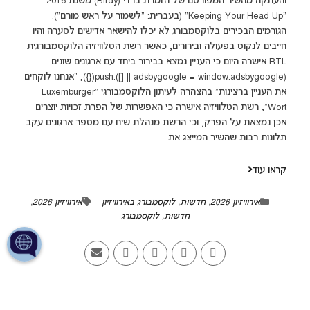
והעתקה מהשיר המפורסם של הזמרת ברדי (Birdy) משנת 2016
"Keeping Your Head Up" (בעברית: "לשמור על ראש מורם").
הגורמים הבכירים בלוקסמבורג לא יכלו להישאר אדישים לסערה והיו
חייבים לנקוט בפעולה ובירורים, כאשר רשת הטלוויזיה הלוקסמבורגית
RTL אישרה היום כי העניין נמצא בבירור ביחד עם ארגונים שונים.
(adsbygoogle = window.adsbygoogle || []).push({}); "אנחנו לוקחים
את העניין ברצינות" בהצהרה לעיתון הלוקסמבורגי "Luxemburger
Wort", רשת הטלוויזיה אישרה כי האפשרות של הפרת זכויות יוצרים
אכן נמצאת על הפרק, וכי הרשת מנהלת שיח עם מספר ארגונים עקב
תלונות רבות שהשיר המייצג את...
קראו עוד
אירוויזיון 2026
,
חדשות
,
לוקסמבורג באירוויזיון
אירוויזיון 2026
,
חדשות
,
לוקסמבורג