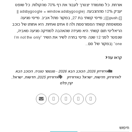
אורחת. כל מתמודד יצטרך לעבור את רף 70% מהקולות. כל שופט
יעניק 12% מההצבעה. (adsbygoogle = window.adsbygoogle ||
[]).push({}); מייסי קשתי בת 27, במקור מתל אביב. מייסי מגיעה
ממשפחת קשתי המפורסמת ולה 8 אחים ואחיות. היא אחותו של כוכב
הריאליטי תום קשתי. היא מעידה שהאהבה למוזיקה מגיעה מאביה,
שנפטר לפני 12 שנה. מייסי בחרה לשיר את השיר "I'm not the only
one" (במקור של סם...
קראו עוד
אירוויזיון 2026
,
הכוכב הבא 2026 - מנטמר טגניה
,
הכוכב הבא
לאירוויזיון
,
חדשות
,
ישראל באירוויזיון
אירוויזיון 2025
,
חדשות
,
ישראל
,
קרן פלס
חיפוש