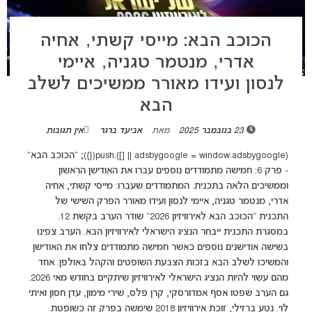
הכוכב הבא: מייסי קשתי, אחיה
אדרי, מנטמר טגניה, איימי
לנסון ועידו מאורר ממשיכים לשלב
הבא
23 בנובמבר 2025
מאת
אביעד ברגר
אין תגובות
(adsbygoogle = window.adsbygoogle || []).push({}); "הכוכב הבא"
- פרק 6: חמישה מתמודדים נוספים עברו את האודישן הראשון
וממשיכים הלאה בתכנית. המתמודדים שעברו: מייסי קשתי, אחיה
אדרי, מנטמר טגניה, איימי לנסון ועידו מאורר הפרק השישי של
התכנית "הכוכב הבא לאירוויזיון 2026" שודר הערב בקשת 12.
במסגרת התכנית ייבחר הנציג הישראלי לאירוויזיון הבא. הערב צפינו
בשישה אודישנים נוספים כאשר חמישה מתמודדים צלחו את האודישן
והמשיכו לשלב הבא בזכות הצבעת השופטים והקהל באולפן. אחד
מהם עשוי להיות הנציג הישראלי לאירוויזיון שיתקיים בחודש מאי 2026.
גם הערב שפטו אסף אמדורסקי, קרן פלס, שירי מימון, עדן חסון ואיתי
לוי. נטע ברזילי, זוכת אירוויזיון 2018 שימשה בפרק זה כשופטת