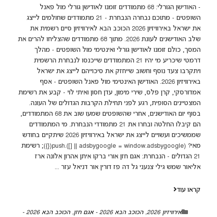
- האודישן הגורלי: 68 מתמודדים זומנו לאודישן גורלי מול פאנל
השופטים - מתוכם נבחרה הנבחרת - 21 מתמודדים שחולמים לייצג
את ישראל באירוויזיון 2026 הכוכב הבא לאירוויזיון סיים רשמית את
שלב האודישנים לעונת 2026. מתוך 68 מתמודדים שהצליחו להרים את
המסך, כולם זומנו לאודישן גורלי ואינטימי מול השופטים - מהלך
דרמטי שיכריע מי יהיו 21 המתמודדים שייכנסו לנבחרת הרשמית
ויתקרבו צעד נוסף וחשוב שייחזק את סיכוייהם לייצג את ישראל
באירוויזיון 2026. האודישן האינטימי מול פאנל השופטים - אסף
אמדורסקי, קרן פלס, שירי מימון, עדן חסון ואיתי לוי - קבע את רשימת
המצטיינים הסופית, רגע לפני תחילת הקרבות הגדולים של העונה.
בסוף יום האודישנים, אחרי שהשופטים שמעו שוב את 68 המתמודדים,
הם קיבלו החלטה ובחרו את 21 מתמודדי הנבחרת. מי המתמודדים
שממשיכים ועשויים לייצג את ישראל באירוויזיון 2026 שיתקיים בחודש
מאי? (adsbygoogle = window.adsbygoogle || []).push({}); רשימת
21 הגדולים - הנבחרת: אגם חזן אורי ברקו איתן אהרון אלונה ארז
אליאור שמש גילי צנעני גל דה פז דורין אור דניאל עזר ...
קראו עוד
אירוויזיון 2026
,
הכוכב הבא 2026 - אגם חזן
,
הכוכב הבא 2026 -