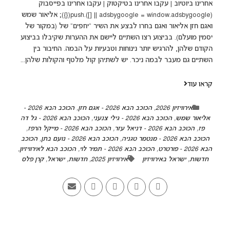
אחרינו ביוטיוב | עקבו אחרינו בטיקטוק | עקבו אחרינו בפייסבוק
(adsbygoogle = window.adsbygoogle || []).push({}); אליאור שמש
ואגם חזן אליאור ואגם בחרו לבצע את השיר "יחפים" של (במקור של
יסמין מועלם). בביצוע רצו השתיים ליישם את ההערות שקיבלו בביצוע
הקודם שלהן, להרגיש יותר נינוחות וטבעיות על הבמה. החיבור בין
השתיים גם מעבר לבמה ניכר. יש לשתיהן קול מלטף והקולות שלהן...
קראו עוד
אירוויזיון 2026
,
הכוכב הבא 2026 - אגם חזן
,
הכוכב הבא 2026 -
אליאור שמש
,
הכוכב הבא 2026 - גילי צנעני
,
הכוכב הבא 2026 - גל דה
פז
,
הכוכב הבא 2026 - דניאל עזר
,
הכוכב הבא 2026 - מייקל הרפז
,
הכוכב הבא 2026 - מנטמר טגניה
,
הכוכב הבא 2026 - נועם בתן
,
הכוכב
הבא 2026 - פורטרט
,
הכוכב הבא 2026 - תמיר לוי
,
הכוכב הבא לאירוויזיון
,
חדשות
,
ישראל באירוויזיון
אירוויזיון 2025
,
חדשות
,
ישראל
,
קרן פלס