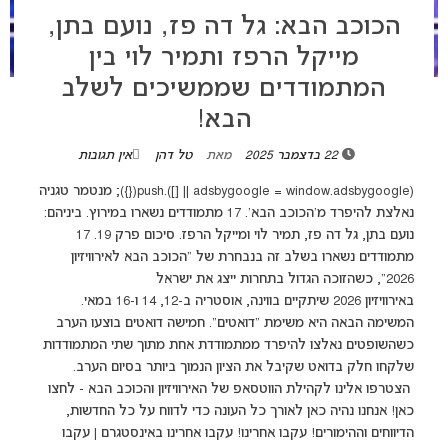
הכוכב הבא: גל דה פז, נועם בתן,
מייקל הרפז ותמיר לוי בין
המתמודדים שממשיכים לשלב
הבא!
22 בדצמבר 2025
מאת
טל דהן
אין תגובות
(adsbygoogle = window.adsbygoogle || []).push({}); מנטמר טגניה
נאלצת להיפרד מ'הכוכב הבא'. 17 מתמודדים נשארו במירוץ. ביניהם:
נועם בתן, גל דה פז, תמיר לוי ומייקל הרפז. סיכום פרק 19. 17
מתמודדים נשארו בשלב זה בנבחרת של “הכוכב הבא לאירוויזיון
2026“, כשהזוכה הגדול בתחרות ייצג את ישראל
באירוויזיון 2026 שיתקיים בווינה, אוסטריה ב-12, 14 ו-16 במאי.
המשימה הבאה היא משימת “דואטים”. חמישה דואטים בוצעו הערב
כשהשופטים נאלצו להיפרד ממתמודדת אחת מתוך שתי המתמודדות
שלקחו חלק בדואט שקיבל את הציון הנמוך ביותר בסיום הערב.
הצטרפו אלינו לקהילת הווטסאפ של האירוויזיון והכוכב הבא - לחצו
כאן! אנחנו נהיה כאן לאורך כל העונה כדי לדווח על כל החדשות,
הדיווחים וההימורים! עקבו אחרינו! עקבו אחרינו באינסטגרם | עקבו