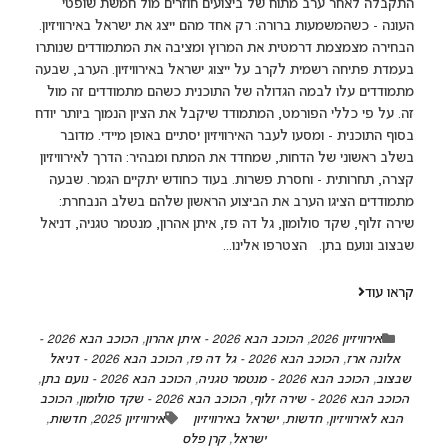
התקבלה לאחר ערב מתוח של ביצועים חוזרים מול חמשת שופטי
העונה - כשהמשמעות ברורה: רק אחד מהם ייצג את ישראל באירוויזיון.
הבחירה מצמצמת דרמטית את המרוץ ומציבה את המתמודדים שנותרו
בעמדת פתיחה רשמית לקרב על ייצוג ישראל באירוויזיון. הערב, שבעה
מתמודדים עלו לבמה הגדולה של התוכנית כשהם מתמודדים זה מול
זה. על פי כללי הפורמט, המתמודד שיקבל את הציון הנמוך ביותר יודח
בסוף התוכנית - ומסעו לעבר האירוויזיון יסתיים באופן מיידי. מדובר
בשלב ראשוני של הדחות, שמחדד את המתח ומבהיר: הדרך לאירוויזיון
קצרה, תחרותית - וחסרת פשרות. בעוד כחודש יתקיים הגמר. שבעה
מתמודדים הציגו הערב את הביצוע הראשון שלהם בשלב הנבחרת:
שירה זלוף, שקד סולומון, גל דה פז, איתן אהרון, מנטמר טגניה, דניאל
שבצוב ונועם בתן. הצטרפו אלינו...
קראו עוד
אירוויזיון 2026
,
הכוכב הבא 2026 - איתן אהרון
,
הכוכב הבא 2026 -
אלונה ארז
,
הכוכב הבא 2026 - גל דה פז
,
הכוכב הבא 2026 - דניאל
שבצוב
,
הכוכב הבא 2026 - מנטמר טגניה
,
הכוכב הבא 2026 - נועם בתן
,
הכוכב הבא 2026 - שירה זלוף
,
הכוכב הבא 2026 - שקד סולומון
,
הכוכב
הבא לאירוויזיון
,
חדשות
,
ישראל באירוויזיון
אירוויזיון 2025
,
חדשות
,
ישראל
,
קרן פלס