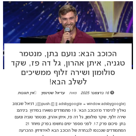
הכוכב הבא: נועם בתן, מנטמר
טגניה, איתן אהרון, גל דה פז, שקד
סולומון ושירה זלוף ממשיכים
לשלב הבא!
16 בדצמבר 2025
מאת
עדיאל שטינמץ
אין תגובות
(adsbygoogle = window.adsbygoogle || []).push({}); דניאל שבצוב
נאלץ להיפרד מ'הכוכב הבא'. 19 מתמודדים נשארו במירוץ. ביניהם:
שירה זלוף, שקד סולומון, גל דה פז, איתן אהרון, מנטמר טגניה ונועם
בתן. סיכום פרק 17. לפני מספר ימים נחשפו בפרק מיוחד 21
המתמודדים שנכנסו לנבחרת של הכוכב הבא לאירוויזיון. ההכרעה