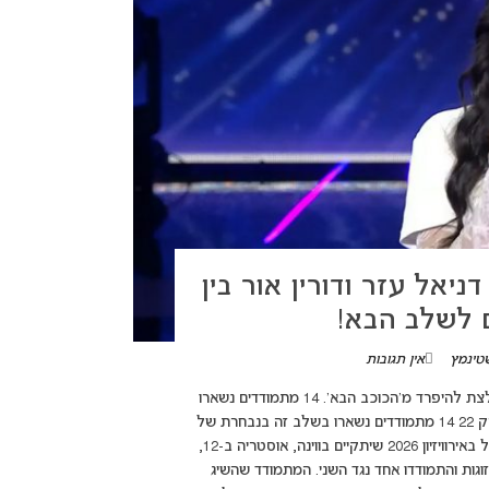
ניאל עזר ודורין אור בין
 לשלב הבא!
טינמץ
אין תגובות
(adsbygoogle = window.adsbygoogle || []).push({}); גילי צנעני נאלצת להיפרד מ'הכוכב הבא'. 14 מתמודדים נשארו
במירוץ, ביניהם דורין אור, דניאל עזר, שירה זלוף, וגל דה פז. סיכום פרק 22 14 מתמודדים נשארו בשלב זה בנבחרת של
“הכוכב הבא לאירוויזיון 2026“, כשהזוכה הגדול בתחרות ייצג את ישראל באירוויזיון 2026 שיתקיים בווינה, אוסטריה ב-12,
 לזוגות והתמודדו אחד נגד השני. המתמודד שהשיג