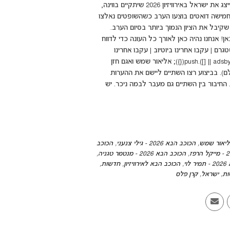
בנבחרת של “הכוכב הבא לאירוויזיון 2026“, כשהזוכה הגדול בתחרות ייצג את ישראל באירוויזיון 2026 שיתקיים בווינה,
 “דואטים”. חמישה דואטים בוצעו הערב כשהשופטים נאלצו
בל את הציון הנמוך ביותר בסיום הערב.
! אנחנו נהיה כאן לאורך כל העונה כדי לדווח
גרם | עקבו אחרינו ביוטיוב | עקבו אחרינו
בטיקטוק | עקבו אחרינו בפייסבוק (adsbygoogle = window.adsbygoogle || []).push({}); אליאור שמש ואגם חזן
ם). בביצוע רצו השתיים ליישם את ההערות
 החיבור בין השתיים גם מעבר לבמה ניכר. יש
,
הכוכב הבא 2026 - גילי צנעני
,
הכוכב
,
הכוכב הבא 2026 - מנטמר טגניה
,
וי
,
הכוכב הבא לאירוויזיון
,
חדשות
,
ות
,
ישראל
,
קרן פלס