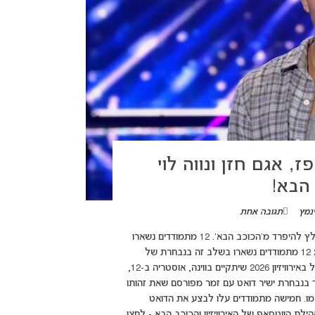
, אגם חזן ונווה לוי
הבא!
נמץ
תגובה אחת
(adsbygoogle = window.adsbygoogle || []).push({}); דניאל עזר נאלץ להיפרד מ'הכוכב הבא'. 12 מתמודדים נשארו
במירוץ, ביניהם נווה לוי, אגם חזן, גל דה פז ושירה זלוף. סיכום פרק 24 12 מתמודדים נשארו בשלב זה בנבחרת של
“הכוכב הבא לאירוויזיון 2026“, כשהזוכה הגדול בתחרות ייצג את ישראל באירוויזיון 2026 שיתקיים בווינה, אוסטריה ב-12,
ודד בנבחרת ישיר דואט עם זמר מפורסם שאת זהותו
מו. חמישה מתמודדים עלו לבצע את הדואט
ת הווטסאפ של האירוויזיון והכוכב הבא - לחצו