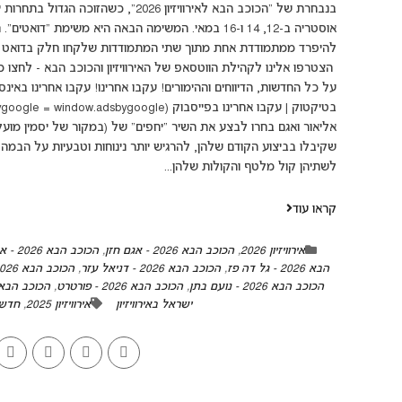
אוסטריה ב-12, 14 ו-16 במאי. המשימה הבאה היא משימת
להיפרד ממתמודדת אחת מתוך שתי המתמודדות שלקחו חלק בדואט שקי
הצטרפו אלינו לקהילת הווטסאפ של האירוויזיון והכוכב הבא - לחצו כאן
על כל החדשות, הדיווחים וההימורים! עקבו אחרינו! עקבו אחרינו באינסט
אליאור ואגם בחרו לבצע את השיר "יחפים" של (במקור של יסמין מועל
שקיבלו בביצוע הקודם שלהן, להרגיש יותר נינוחות וטבעיות על הבמה.
לשתיהן קול מלטף והקולות שלהן...
קראו עוד
אירוויזיון 2026
,
הכוכב הבא 2026 - אגם חזן
,
הכוכב הבא 2026 - אליאור שמש
הבא 2026 - גל דה פז
,
הכוכב הבא 2026 - דניאל עזר
,
הכוכב הבא 2026 - מייקל הרפז
הכוכב הבא 2026 - נועם בתן
,
הכוכב הבא 2026 - פורטרט
,
הכוכב הבא 2026 - תמיר ל
ישראל באירוויזיון
אירוויזיון 2025
,
חדש