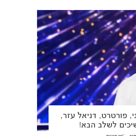
י, פורטרט, דניאל עזר,
יכים לשלב הבא!