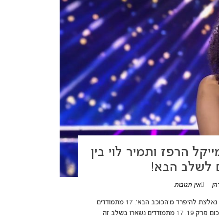
יקל הרפז ותמיר לוי בין
 לשלב הבא!
הן
אין תגובות
(adsbygoogle = window.adsbygoogle || []).push({}); מנטמר טגניה נאלצת להיפרד מ'הכוכב הבא'. 17 מתמודדים
נשארו במירוץ. ביניהם: נועם בתן, גל דה פז, תמיר לוי ומייקל הרפז. סיכום פרק 19. 17 מתמודדים נשארו בשלב זה