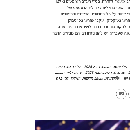
ב מועמד להדחה. בסוף הערב השופטים נאלצו
. הצטרפו אלינו לקהילת הווטסאפ של
די לדווח על כל החדשות, הדיווחים וההימורים!
חרינו בטיקטוק | עקבו אחרינו בפייסבוק
adsbygoogle = win({}); להקת פורטרט להקת פורטרט בחרה לשיר את השיר "אתה
ה שעברה). יש להם ניסיון רב והם מביאים הרבה
,
הכוכב הבא 2026 - גל דה פז
,
הכוכב
,
הכוכב הבא 2026 - שירה זלוף
,
הכוכב
זיון
אירוויזיון 2025
,
חדשות
,
ישראל
,
קרן פלס