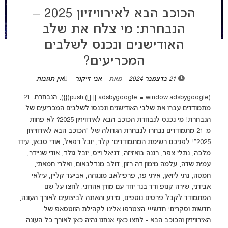
הכוכב הבא לאירוויזיון 2025 –
הנבחרת: מי צלח את שלב
האודישנים ונכנס לשלבים
המכריעים?
21 בדצמבר 2024
מאת
אבי זייקנר
אין תגובות
(adsbygoogle = window.adsbygoogle || []).push({}); הנבחרת: 21
מתמודדים עברו את שלבי האודישנים ונכנסו לשלבים המכריעים של
הנבחרת! מי נכנס לנבחרת הכוכב הבא לאירוויזיון 2025? לא פחות
מ-21 מתמודדים נבחרו לנבחרת הגדולה של "הכוכב הבא לאירוויזיון
2025"! לפניכם רשימת המתמודדים: קלר, יובל רפאל, אורי סבאן, עידו
מלכה, נתלי צפר, רננה בואזיזה, דניאל וייס, יובל גולד, אודי שניידר,
עמית שדה, עלמה מימון דה רזון, דולב מנדלבאום, ואלרי חמאתי,
חמסה, נתי ליויאן, איתי פז, פרפילאב מונגוזה, אביעד קליין, עילאי
אבידני, שירה קנופ ורד בנד יחד עם מורן אהרוני. לחצו על שם
המתמודד לקבל פרטים נוספים, מידע והאזנה לביצועים לאורך העונה,
חדשות וסקרים! חדש!!! הצטרפו אלינו לקהילת הווטסאפ של
האירוויזיון והכוכב הבא - לחצו כאן! אנחנו נהיה כאן לאורך כל העונה