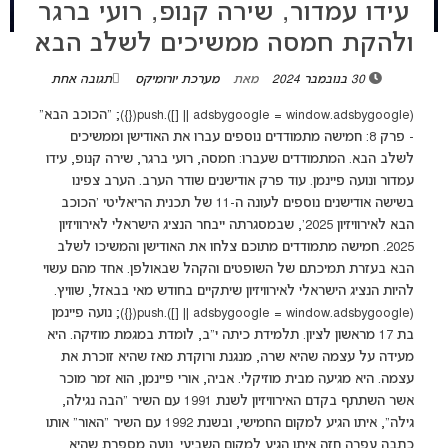
עידו עמדור, שירה קנופ, רועי ברגר
ולהקת חמסה ממשיכים לשלב הבא
30 בנובמבר 2024
מאת
מערכת יורומיקס
תגובה אחת
(adsbygoogle = window.adsbygoogle || []).push({}); "הכוכב הבא"
- פרק 8: חמישה מתמודדים נוספים עברו את האודישן וממשיכים
לשלב הבא. המתמודדים שעברו: חמסה, רועי ברגר, שירה קנופ, עידו
עמדור ונועה פיינמן. עוד פרק אודישנים שודר הערב. הערב צפינו
בשישה אודישנים נוספים לעונה ה-11 של תכנית הריאליטי 'הכוכב
הבא לאירוויזיון 2025', שבמסגרתה ייבחר הנציג הישראלי לאירוויזיון
2025. חמישה מתמודדים מתוכם צלחו את האודישן והמשיכו לשלב
הבא בעזרת תמיכתם של השופטים והקהל שבאולפן. אחד מהם עשוי
להיות הנציג הישראלי לאירוויזיון שיתקיים בחודש מאי בבאזל, שוויץ.
(adsbygoogle = window.adsbygoogle || []).push({}); נועה פיינמן
בת 17 מראשון לציון. תלמידת כיתה י"ב, לומדת במגמת מוזיקה. היא
מעידה על עצמה שהיא שרה, מנגנת ורוקדת מאז שהיא זוכרת את
עצמה. היא מגיעה מבית מוזיקלי. אביה, אורי פיינמן, הוא זמר מוכר
אשר השתתף בקדם האירוויזיון לשנת 1991 עם השיר "הבה נגילה,
גילה", איתו הגיע למקום החמישי, ובשנת 1992 עם השיר "האור" אותו
כתבה עפרה חזה איתו הגיע למקום השביעי. נועה מספרת שהיא