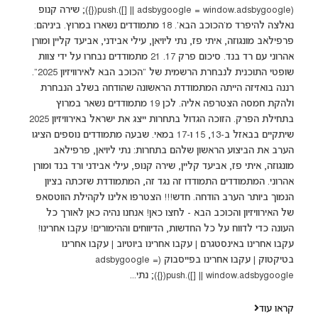
(adsbygoogle = window.adsbygoogle || []).push({}); שירה קנופ
נאלצה להיפרד מ'הכוכב הבא'. 18 מתמודדים נשארו במרוץ. ביניהם:
פרפילאב מונגוזה, איתי פז, נתי ליויאן, עילי אבידני, אביעד קליין ומורן
אהרוני עם רד בנד. סיכום פרק 17. 21 מתמודדים נבחרו על ידי צוות
שופטי התוכנית לנבחרת הרשמית של "הכוכב הבא לאירוויזיון 2025".
רננה בואזיזה הייתה המתמודדת הראשונה שהודחה בשלב הנבחרת
ולהקת חמסה הצטרפה אליה. לכן 19 מתמודדים נשאר במרוץ
בתחילת הפרק. הזוכה הגדול בתחרות ייצג את ישראל באירוויזיון 2025
שיתקיים בבאזל ב-13, 15 ו-17 במאי. שבעה מתמודדים נוספים הציגו
הערב את הביצוע הראשון שלהם בתחרות: נתי ליויאן, פרפילאב
מונגוזה, איתי פז, אביעד קליין, שירה קנופ, עילי אבידני ורד בנד ומורן
אהרוני. המתמודדים התמודדו זה נגד זה, המתמודדת שזכתה בציון
הנמוך ביותר הערב הודחה. חדש!!! הצטרפו אלינו לקהילת הווטסאפ
של האירוויזיון והכוכב הבא - לחצו כאן! אנחנו נהיה כאן לאורך כל
העונה כדי לדווח על כל החדשות, הדיווחים וההימורים! עקבו אחרינו!
עקבו אחרינו באינסטגרם | עקבו אחרינו ביוטיוב | עקבו אחרינו
בטיקטוק | עקבו אחרינו בפייסבוק (adsbygoogle =
window.adsbygoogle || []).push({}); נתי...
קראו עוד