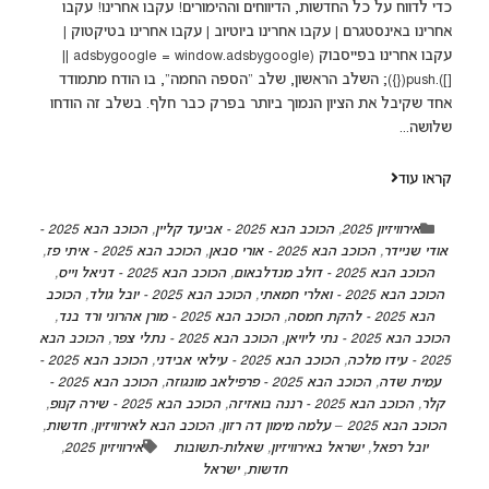
כדי לדווח על כל החדשות, הדיווחים וההימורים! עקבו אחרינו! עקבו
אחרינו באינסטגרם | עקבו אחרינו ביוטיוב | עקבו אחרינו בטיקטוק |
עקבו אחרינו בפייסבוק (adsbygoogle = window.adsbygoogle ||
[]).push({}); השלב הראשון, שלב "הספה החמה", בו הודח מתמודד
אחד שקיבל את הציון הנמוך ביותר בפרק כבר חלף. בשלב זה הודחו
שלושה...
קראו עוד
אירוויזיון 2025
,
הכוכב הבא 2025 - אביעד קליין
,
הכוכב הבא 2025 -
אודי שניידר
,
הכוכב הבא 2025 - אורי סבאן
,
הכוכב הבא 2025 - איתי פז
,
הכוכב הבא 2025 - דולב מנדלבאום
,
הכוכב הבא 2025 - דניאל וייס
,
הכוכב הבא 2025 - ואלרי חמאתי
,
הכוכב הבא 2025 - יובל גולד
,
הכוכב
הבא 2025 - להקת חמסה
,
הכוכב הבא 2025 - מורן אהרוני ורד בנד
,
הכוכב הבא 2025 - נתי ליויאן
,
הכוכב הבא 2025 - נתלי צפר
,
הכוכב הבא
2025 - עידו מלכה
,
הכוכב הבא 2025 - עילאי אבידני
,
הכוכב הבא 2025 -
עמית שדה
,
הכוכב הבא 2025 - פרפילאב מונגוזה
,
הכוכב הבא 2025 -
קלר
,
הכוכב הבא 2025 - רננה בואזיזה
,
הכוכב הבא 2025 - שירה קנופ
,
הכוכב הבא 2025 – עלמה מימון דה רזון
,
הכוכב הבא לאירוויזיון
,
חדשות
,
יובל רפאל
,
ישראל באירוויזיון
,
שאלות-תשובות
אירוויזיון 2025
,
חדשות
,
ישראל