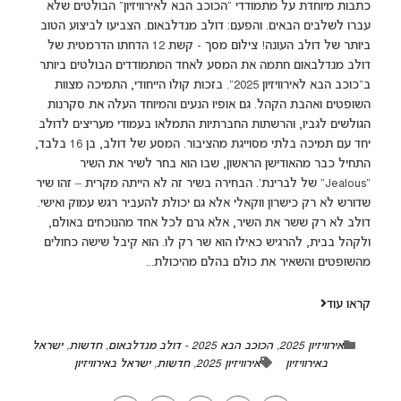
כתבות מיוחדת על מתמודדי "הכוכב הבא לאירוויזיון" הבולטים שלא
עברו לשלבים הבאים. והפעם: דולב מנדלבאום. הצביעו לביצוע הטוב
ביותר של דולב העונה! צילום מסך - קשת 12 הדחתו הדרמטית של
דולב מנדלבאום חתמה את המסע לאחד המתמודדים הבולטים ביותר
ב"כוכב הבא לאירוויזיון 2025". בזכות קולו הייחודי, התמיכה מצוות
השופטים ואהבת הקהל. גם אופיו הנעים והמיוחד העלה את סקרנות
הגולשים לגביו, והרשתות החברתיות התמלאו בעמודי מעריצים לדולב
יחד עם תמיכה בלתי מסוייגת מהציבור. המסע של דולב, בן 16 בלבד,
התחיל כבר מהאודישן הראשון, שבו הוא בחר לשיר את השיר
"Jealous" של לברינת'. הבחירה בשיר זה לא הייתה מקרית – זהו שיר
שדורש לא רק כישרון ווקאלי אלא גם יכולת להעביר רגש עמוק ואישי.
דולב לא רק ששר את השיר, אלא גרם לכל אחד מהנוכחים באולם,
ולקהל בבית, להרגיש כאילו הוא שר רק לו. הוא קיבל שישה כחולים
מהשופטים והשאיר את כולם בהלם מהיכולת...
קראו עוד
אירוויזיון 2025
,
הכוכב הבא 2025 - דולב מנדלבאום
,
חדשות
,
ישראל
באירוויזיון
אירוויזיון 2025
,
חדשות
,
ישראל באירוויזיון