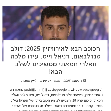
הכוכב הבא לאירוויזיון 2025: דולב
מנדלבאום, דניאל וייס, עידו מלכה
וואלרי חמאתי ממשיכים לשלב
הבא!
4 בינואר 2025
מאת
רוי מורנו
אין תגובות
(adsbygoogle = window.adsbygoogle || []).push({}); 11 מתמודדים
נשארו במרוץ, ביניהם: דולב מנדלבאום, דניאל וייס, עידו מלכה וואלרי
חמאתי. סיכום פרק 25. הצביעו לביצוע הטוב ביותר של הפרק! צילום
מסך - קשת 12 11 מתמודדים נשארו בשלב זה בנבחרת של "הכוכב