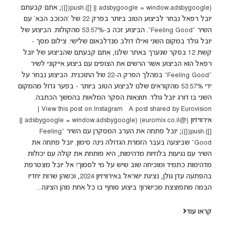
(adsbygoogle = window.adsbygoogle || []).push({}); אתם קבעתם:
יובל רפאל נבחר לביצוע הטוב ביותר בפרק 22 של 'הכוכב הבא' עם
השיר "Feeling Good". הביצוע זכה ב-53.57% מהקולות. הביצוע של
יובל גולד במקום השני ואילו דולב מנדלבאום שלישי. צילום מסך -
קשת 12 בסקר שנערך באתר שלנו, אתם קבעתם שהביצוע של יובל
רפאל הוא הביצוע אשר הרשים את הצופים עם ביצוע אייקוני לשיר
"Feeling Good" במהלך הפרק ה-22 של התוכנית. הביצוע נבחר על
ידי 53.57% מהקוראים שלנו לביצוע הטוב ביותר - בפער גדול מהמקום
השני בו דורג יובל גולד. תוצאות הסקר המלאות בהמשך הכתבה.
View this post on Instagram A post shared by Eurovision |
אירוויזיון (@euromix.co.il) (adsbygoogle = window.adsbygoogle ||
[]).push({}); יובל פתחה את הערב המסקרן עם השיר "Feeling
Good" שביצעה בעבר הזמרת הגדולה נינה סימון. יובל פתחה את
השיר עם נגיעות בלוזיות מדהימות, היא פותחת את קולה עם יכולות
מדהימות כתמיד ומוכיחה שוב שיש על מי לסמוך! אל יובל מצטרפת
בהפתעה עדן גולן, נציגת ישראל באירוויזיון 2024, וכשהן שרות יחדיו
הבמה מתפוצצת מכישרון! ביצוע סוחף בו כל אחת מהן הציגה...
קראו עוד