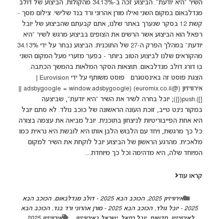
השיר "היא יודעת". הביצוע זכה ב-34.13% מהקולות. הביצוע של דולב
מנדלבאום במקום השני ואילו מורן אהרוני ורד בנד שלישי. צילום מסך -
קשת 12 בסקר שנערך באתר שלנו, אתם קבעתם שהביצוע של יובל
רפאל הוא הביצוע אשר הרשים את הצופים בביצוע מרגש לשיר "היא
יודעת" במהלך הפרק ה-27 של התוכנית. הביצוע נבחר על ידי 34.13%
מהקוראים שלנו לביצוע הטוב ביותר - בפער מזערי מעל המקום השני
בו דורג דולב מנדלבאום. תוצאות הסקר המלאות בהמשך הכתבה.
הצגת פוסט זה באינסטגרם ‏‎פוסט משותף על ידי ‏‎Eurovision |
אירוויזיון‎‏ (@‏‎euromix.co.il‎‏)‎‏ (adsbygoogle = window.adsbygoogle ||
[]).push({}); יובל בחרה לשיר את השיר "היא יודעת", שביצעה
במקור נינט טייב, זוכת העונה הראשונה של כוכב נולד. לא סתם יובל
היא אחת הפייבוריטיות לניצחון בתוכנית. יובל מביאה את עצמה בצורה
כל כך מרגשת, ויחד עם הלבוש הלבן אותו היא לובשת היא נראית כמו
מלאכית. מהרגע הראשון של הביצוע יובל לוקחת את השיר למקום
המיוחד שלה, היא מדהימה וכל כך מיוחדת....
קראו עוד
אירוויזיון 2025
,
הכוכב הבא 2025 - דולב מנדלבאום
,
הכוכב הבא
2025 - יובל גולד
,
הכוכב הבא 2025 - מורן אהרוני ורד בנד
,
הכוכב הבא
לאירוויזיון
,
חדשות
,
יובל רפאל
,
ישראל באירוויזיון
אירוויזיון 2025
,