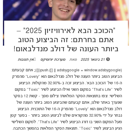
“הכוכב הבא לאירוויזיון 2025” –
אתם בחרתם: זה הביצוע הטוב
ביותר העונה של דולב מנדלבאום!
21 בינואר 2025
מאת
מערכת יורומיקס
אין תגובות
(adsbygoogle = window.adsbygoogle || []).push({}); אתם קבעתם:
הביצוע הטוב ביותר העונה של דולב מנדלבאום הוא "Lovely" מהפרק
ה-16 של 'הכוכב הבא'. הביצוע זכה ב-32.90% מהקולות. הביצוע
לשיר "That's Life" במקום השני ואילו הביצוע לשיר "Toxic" במקום
השלישי. צפו בתוצאות הסקר המלאות! צילום מסך - קשת 12 בסקר
שנערך באתר שלנו, אתם קבעתם שהביצוע הטוב ביותר העונה של
דולב מנדלבאום הוא "Lovely" מהפרק ה-16 של התוכנית. הביצוע
נבחר על ידי 32.90% מהקוראים שלנו לביצוע הטוב ביותר - בפער קטן
מעל המקום השני בו דורג הביצוע לשיר "That's Life". למקום השלישי
הגיע הביצוע לשיר "Toxic". תוצאות הסקר המלאות בהמשך הכתבה.