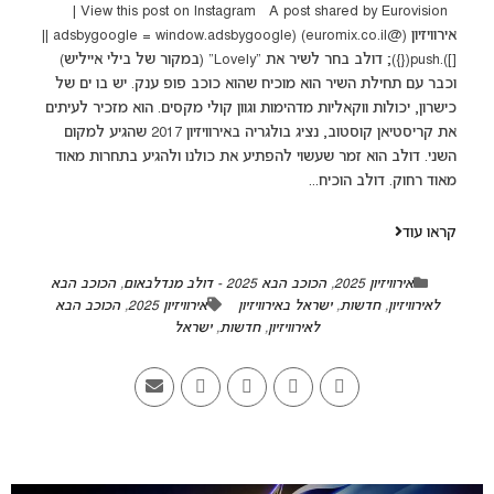
View this post on Instagram A post shared by Eurovision |
אירוויזיון (@euromix.co.il) (adsbygoogle = window.adsbygoogle ||
[]).push({}); דולב בחר לשיר את "Lovely" (במקור של בילי אייליש)
וכבר עם תחילת השיר הוא מוכיח שהוא כוכב פופ ענק. יש בו ים של
כישרון, יכולות ווקאליות מדהימות וגוון קולי מקסים. הוא מזכיר לעיתים
את קריסטיאן קוסטוב, נציג בולגריה באירוויזיון 2017 שהגיע למקום
השני. דולב הוא זמר שעשוי להפתיע את כולנו ולהגיע בתחרות מאוד
מאוד רחוק. דולב הוכיח...
קראו עוד
אירוויזיון 2025
,
הכוכב הבא 2025 - דולב מנדלבאום
,
הכוכב הבא
לאירוויזיון
,
חדשות
,
ישראל באירוויזיון
אירוויזיון 2025
,
הכוכב הבא
לאירוויזיון
,
חדשות
,
ישראל