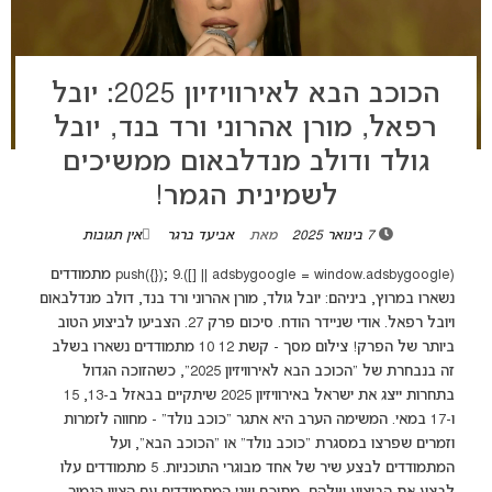
הכוכב הבא לאירוויזיון 2025: יובל
רפאל, מורן אהרוני ורד בנד, יובל
גולד ודולב מנדלבאום ממשיכים
לשמינית הגמר!
7 בינואר 2025
מאת
אביעד ברגר
אין תגובות
(adsbygoogle = window.adsbygoogle || []).push({}); 9 מתמודדים
נשארו במרוץ, ביניהם: יובל גולד, מורן אהרוני ורד בנד, דולב מנדלבאום
ויובל רפאל. אודי שניידר הודח. סיכום פרק 27. הצביעו לביצוע הטוב
ביותר של הפרק! צילום מסך - קשת 12 10 מתמודדים נשארו בשלב
זה בנבחרת של "הכוכב הבא לאירוויזיון 2025", כשהזוכה הגדול
בתחרות ייצג את ישראל באירוויזיון 2025 שיתקיים בבאזל ב-13, 15
ו-17 במאי. המשימה הערב היא אתגר "כוכב נולד" - מחווה לזמרות
וזמרים שפרצו במסגרת "כוכב נולד" או "הכוכב הבא", ועל
המתמודדים לבצע שיר של אחד מבוגרי התוכניות. 5 מתמודדים עלו