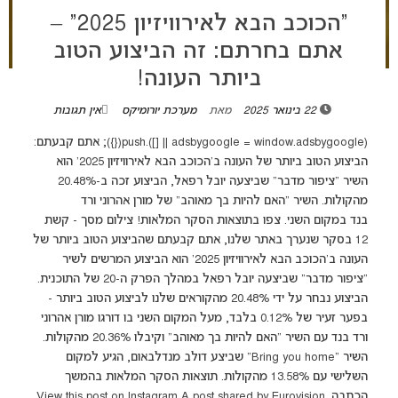
“הכוכב הבא לאירוויזיון 2025” –
אתם בחרתם: זה הביצוע הטוב
ביותר העונה!
22 בינואר 2025
מאת
מערכת יורומיקס
אין תגובות
(adsbygoogle = window.adsbygoogle || []).push({}); אתם קבעתם:
הביצוע הטוב ביותר של העונה ב'הכוכב הבא לאירוויזיון 2025' הוא
השיר "ציפור מדבר" שביצעה יובל רפאל, הביצוע זכה ב-20.48%
מהקולות. השיר "האם להיות בך מאוהב" של מורן אהרוני ורד
בנד במקום השני. צפו בתוצאות הסקר המלאות! צילום מסך - קשת
12 בסקר שנערך באתר שלנו, אתם קבעתם שהביצוע הטוב ביותר של
העונה ב'הכוכב הבא לאירוויזיון 2025' הוא הביצוע המרשים לשיר
"ציפור מדבר" שביצעה יובל רפאל במהלך הפרק ה-20 של התוכנית.
הביצוע נבחר על ידי 20.48% מהקוראים שלנו לביצוע הטוב ביותר -
בפער זעיר של 0.12% בלבד, מעל המקום השני בו דורגו מורן אהרוני
ורד בנד עם השיר "האם להיות בך מאוהב" וקיבלו 20.36% מהקולות.
השיר "Bring you home" שביצע דולב מנדלבאום, הגיע למקום
השלישי עם 13.58% מהקולות. תוצאות הסקר המלאות בהמשך
הכתבה. View this post on Instagram A post shared by Eurovision