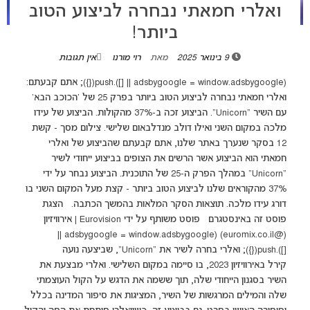
ואלרי חמאתי נבחרה לביצוע הטוב
ביותר!
9 בינואר 2025
מאת
רוי מורנו
אין תגובות
(adsbygoogle = window.adsbygoogle || []).push({}); אתם קבעתם:
ואלרי חמאתי נבחרה לביצוע הטוב ביותר בפרק 25 של 'הכוכב הבא'
עם השיר "Unicorn". הביצוע זכה ב-37% מהקולות. הביצוע של עידו
מלכה במקום השני ואילו דולב מנדלבאום שלישי. צילום מסך - קשת
12 בסקר שנערך באתר שלנו, אתם קבעתם שהביצוע של ואלרי
חמאתי הוא הביצוע אשר הרשים את הצופים בביצוע ייחודי לשיר
"Unicorn" במהלך הפרק ה-25 של התוכנית. הביצוע נבחר על ידי
37% מהקוראים שלנו לביצוע הטוב ביותר - קצת מעל המקום השני בו
דורג עידו מלכה. תוצאות הסקר המלאות בהמשך הכתבה. הצגת
(@‏‎euromix.co.il‎‏)‎‏ (adsbygoogle = window.adsbygoogle ||
[]).push({}); ואלרי בחרה לשיר את "Unicorn", שביצעה נועה
קירל באירוויזיון 2023, בו סיימה במקום השלישי. ואלרי מבצעת את
השיר בסגנון הייחודי שלה, תוך ששמה את הדגש על הקול העוצמתי
שלה והמילים המרגשות של השיר, המציגות את סיפור המדינה בכלל