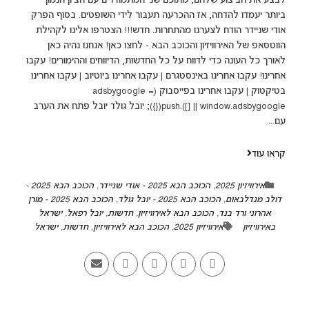
לבצע את הביצוע שלהם, מתוכם שני המתמודדים עם הציון הנמוך
ביותר יעמדו להדחה, אז ההכרעה תעבור לידי השופטים. בסוף הפרק
אודי שניידר הודח לצערנו מהתחרות. חדש!!! הצטרפו אלינו לקהילת
הווטסאפ של האירוויזיון והכוכב הבא - לחצו כאן! אנחנו נהיה כאן
לאורך כל העונה כדי לדווח על כל החדשות, הדיווחים וההימורים! עקבו
אחרינו! עקבו אחרינו באינסטגרם | עקבו אחרינו ביוטיוב | עקבו אחרינו
בטיקטוק | עקבו אחרינו בפייסבוק (adsbygoogle =
window.adsbygoogle || []).push({}); יובל גולד יובל פתח את הערב
עם...
קראו עוד
אירוויזיון 2025
,
הכוכב הבא 2025 - אודי שניידר
,
הכוכב הבא 2025 -
דולב מנדלבאום
,
הכוכב הבא 2025 - יובל גולד
,
הכוכב הבא 2025 - מורן
אהרוני ורד בנד
,
הכוכב הבא לאירוויזיון
,
חדשות
,
יובל רפאל
,
ישראל
באירוויזיון
אירוויזיון 2025
,
הכוכב הבא לאירוויזיון
,
חדשות
,
ישראל