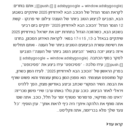
(adsbygoogle = window.adsbygoogle || []).push({}); אתם בוחרים:
לקראת הגמר הגדול של הכוכב הבא לאירוויזיון 2025 שיתקיים בשבוע
הבא, הצביעו לביצוע הטוב ביותר של העונה! צילום: שי פרנקו - קשת
12 הגמר הגדול "הכוכב הבא לאירוויזיון 2025" יתקיים ביום רביעי
בשבוע הבא, כשהזוכה הגדול בתחרות ייצג את ישראל באירוויזיון 2025
שיתקיים בבאזל ב-13, 15 ו-17 במאי. לקראת האירוע המכונן, בחרנו
את רשימת עשרת הביצועים הטובים ביותר של העונה - ואתם תחליטו
איזה ביצוע יזכה בתואר "הביצוע הטוב ביותר של העונה"! הצביעו
לסקר בסוף הכתבה. (adsbygoogle = window.adsbygoogle ||
[]).push({}); עידו מלכה - "פסיכופט" עידו ביצע את "פסיכופט",
בפרק הראשון של "הכוכב הבא לאירוויזיון 2025". לעידו המון כשרון,
קול מחוספס ועוצמתי. הוא מפגין המון בטחון עוצמתי והוא פשוט שורף
את הבמה. השיר המקורי שכתב וביצע באודישן מצוין, הפך ללהיט
ויראלי לאחר הביצוע. כוכב ענק נולד באותו ערב! שירי מימון מכריזה:
"ראינו פה מוזיקאי, פרפורמר מטורף זמר על חלל, כוכב. אתה שם!
אתה סוחף את הלהקה איתך! היה כיף לראות אותך". עדן הוסיף: "כל
צעד שלך מלא בכריזמה, אתה ווקליסט...
קראו עוד