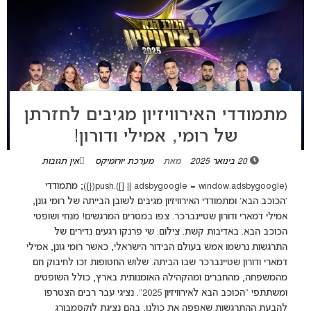
מתמודדי האירוויזיון מגיבים לחזרתן
של רומי, אמילי ודורון!
20 בינואר 2025
מאת
מערכת יורומיקס
אין תגובות
(adsbygoogle = window.adsbygoogle || []).push({}); מתמודדי
'הכוכב הבא' ומתמודדי האירוויזיון מגיבים לשובן הבייתה של רומי גונן,
אמילי דמארי ודורון שטיינברכר. צפו במסרים המרגשים! מנחי ושופטי
הכוכב הבא. באדיבות קשת. צילום: שי פרנקו רגעים נדירים של
התרגשות נרשמו אמש בעולם הבידור הישראלי, כאשר רומי גונן, אמילי
דמארי ודורון שטיינברכר שבו הביתה. שלוש החטופות זכו לחיבוק חם
מהמשפחה, מהחברים ומהקהילה האומנותית בארץ, כולל השופטים
ומשתתפי "הכוכב הבא לאירוויזיון 2025". נציגי עבר רבים הצטרפו
להבעת ההתרגשות שאפפה את כולנו, בהם נציגת לוקסמבורג