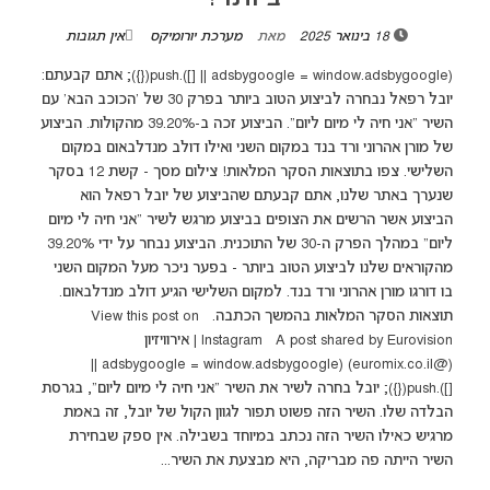
18 בינואר 2025
מאת
מערכת יורומיקס
אין תגובות
(adsbygoogle = window.adsbygoogle || []).push({}); אתם קבעתם:
יובל רפאל נבחרה לביצוע הטוב ביותר בפרק 30 של 'הכוכב הבא' עם
השיר "אני חיה לי מיום ליום". הביצוע זכה ב-39.20% מהקולות. הביצוע
של מורן אהרוני ורד בנד במקום השני ואילו דולב מנדלבאום במקום
השלישי. צפו בתוצאות הסקר המלאות! צילום מסך - קשת 12 בסקר
שנערך באתר שלנו, אתם קבעתם שהביצוע של יובל רפאל הוא
הביצוע אשר הרשים את הצופים בביצוע מרגש לשיר "אני חיה לי מיום
ליום" במהלך הפרק ה-30 של התוכנית. הביצוע נבחר על ידי 39.20%
מהקוראים שלנו לביצוע הטוב ביותר - בפער ניכר מעל המקום השני
בו דורגו מורן אהרוני ורד בנד. למקום השלישי הגיע דולב מנדלבאום.
תוצאות הסקר המלאות בהמשך הכתבה. View this post on
Instagram A post shared by Eurovision | אירוויזיון
(@euromix.co.il) (adsbygoogle = window.adsbygoogle ||
[]).push({}); יובל בחרה לשיר את השיר "אני חיה לי מיום ליום", בגרסת
הבלדה שלו. השיר הזה פשוט תפור לגוון הקול של יובל, זה באמת
מרגיש כאילו השיר הזה נכתב במיוחד בשבילה. אין ספק שבחירת
השיר הייתה פה מבריקה, היא מבצעת את השיר...