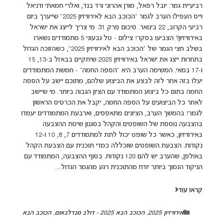
רביעיית גמר: יובל רפאל, מורן אהרוני ורד בנד, ואלרי חמאתי ודניאל
וייס העפילו הערב לגמר "הכוכב הבא לאירוויזיון 2025" שייערך ביום
רביעי הקרוב, 22 בינואר. סיכום פרק 31. מי צריך לייצג את ישראל
באירוויזיון? הצביעו בסקר! צילום - טל גבעוני 5 מתמודדים נשארו
בשלב חצי הגמר של "הכוכב הבא לאירוויזיון 2025", כשהזוכה הגדול
בתחרות ייצג את ישראל באירוויזיון 2025 שיתקיים בבאזל ב-13, 15
ו-17 במאי. המשימה הערב היא "הספה החמה" - חמשת המתמודדים
יעלו בזה אחר לזה לבצע את הביצוע שלהם, מתוכם יישב על הספה
החמה בתום כל ביצוע המתמודד עם הציון הגבוה ביותר. מי שיישב
לאחר כל הביצועים על הספה החמה, יקבל את הכרטיס הראשון
לגמר! בהמשך הערב, הציונים מתאפסים, וארבעת המתמודדים יעמדו
בהצבעה נוספת של השופטים והקהל בסגנון שיטת ההצבעה
באירוויזיון, כאשר כל שופט יכול לתת למתמודדים 7, 8, 10 ו-12
נקודות. הצבעת השופטים שוכללה כמדי תוכנית עם הצבעת הקהל
באולפן, שהערב יש להם 120 נקודות. בסוף ההצבעה, המתמודד עם
הניקוד הנמוך ביותר יודח מהתוכנית רגע מהגמר הגדול....
קראו עוד
אירוויזיון 2025
,
הכוכב הבא 2025 - דולב מנדלבאום
,
הכוכב הבא