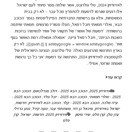
לאירוויזיון 2024, טלי גולרגנט, אשר שלחה מסר מיוחד לעם ישראל.
אלו רגעים שגרמו לדמעות להתפרץ מכל עבר – לא רק בבית
המשפחות, אלא גם ברשתות החברתיות. הפיינליסטיות בגמר 'הכוכב
הבא', ואלרי חמאתי ויובל רפאל, העלו סטוריז מרגשים. חמאתי שיתפה
ברגשותיה: "דמעות של אושר! של תקווה! של אוויר לנשימה! ברוכות
השבות הביתה", ויובל רפאל ציינה: "אמאלה אמאלה רמת האושר בגוף
וואו". (adsbygoogle = window.adsbygoogle || []).push({}); לא רק
בארץ התרגשו מהרגעים האלה: טלי גולרגנט, הנציגה הישראלית של
לוקסמבורג לאירוויזיון 2024, התרגשה עד דמעות:"אני כל כך נרגשת
ושמחה שרומי, אמילי...
קראו עוד
אירוויזיון 2025
,
הכוכב הבא 2025 - דולב מנדלבאום
,
הכוכב הבא
2025 - ואלרי חמאתי
,
הכוכב הבא 2025 - יובל גולד
,
הכוכב הבא 2025 -
עידו מלכה
,
הכוכב הבא 2025 - קלר
,
הכוכב הבא לאירוויזיון
,
חדשות
,
ישראל באירוויזיון
,
מיכאל בן דוד
,
משתתפי עבר
,
נועה קירל
,
נטע ברזילי
,
עדן גולן
,
קרן פלס
,
שירי מימון
אירוויזיון 2025
,
חדשות
,
ישראל
,
קרן
פלס