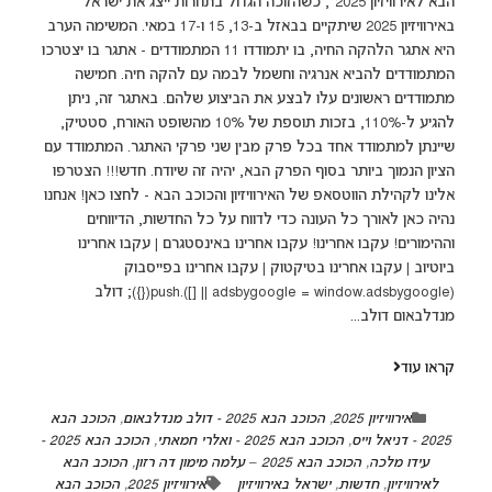
הבא לאירוויזיון 2025", כשהזוכה הגדול בתחרות ייצג את ישראל
באירוויזיון 2025 שיתקיים בבאזל ב-13, 15 ו-17 במאי. המשימה הערב
היא אתגר הלהקה החיה, בו יתמודדו 11 המתמודדים - אתגר בו יצטרכו
המתמודדים להביא אנרגיה וחשמל לבמה עם להקה חיה. חמישה
מתמודדים ראשונים עלו לבצע את הביצוע שלהם. באתגר זה, ניתן
להגיע ל-110%, בזכות תוספת של 10% מהשופט האורח, סטטיק,
שיינתן למתמודד אחד בכל פרק מבין שני פרקי האתגר. המתמודד עם
הציון הנמוך ביותר בסוף הפרק הבא, יהיה זה שיודח. חדש!!! הצטרפו
אלינו לקהילת הווטסאפ של האירוויזיון והכוכב הבא - לחצו כאן! אנחנו
נהיה כאן לאורך כל העונה כדי לדווח על כל החדשות, הדיווחים
וההימורים! עקבו אחרינו! עקבו אחרינו באינסטגרם | עקבו אחרינו
ביוטיוב | עקבו אחרינו בטיקטוק | עקבו אחרינו בפייסבוק
(adsbygoogle = window.adsbygoogle || []).push({}); דולב
מנדלבאום דולב...
קראו עוד
אירוויזיון 2025
,
הכוכב הבא 2025 - דולב מנדלבאום
,
הכוכב הבא
2025 - דניאל וייס
,
הכוכב הבא 2025 - ואלרי חמאתי
,
הכוכב הבא 2025 -
עידו מלכה
,
הכוכב הבא 2025 – עלמה מימון דה רזון
,
הכוכב הבא
לאירוויזיון
,
חדשות
,
ישראל באירוויזיון
אירוויזיון 2025
,
הכוכב הבא