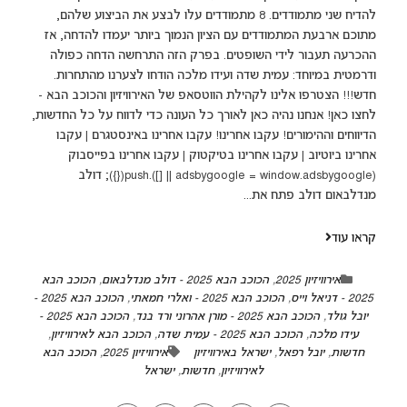
להדיח שני מתמודדים. 8 מתמודדים עלו לבצע את הביצוע שלהם,
מתוכם ארבעת המתמודדים עם הציון הנמוך ביותר יעמדו להדחה, אז
ההכרעה תעבור לידי השופטים. בפרק הזה התרחשה הדחה כפולה
ודרמטית במיוחד: עמית שדה ועידו מלכה הודחו לצערנו מהתחרות.
חדש!!! הצטרפו אלינו לקהילת הווטסאפ של האירוויזיון והכוכב הבא -
לחצו כאן! אנחנו נהיה כאן לאורך כל העונה כדי לדווח על כל החדשות,
הדיווחים וההימורים! עקבו אחרינו! עקבו אחרינו באינסטגרם | עקבו
אחרינו ביוטיוב | עקבו אחרינו בטיקטוק | עקבו אחרינו בפייסבוק
(adsbygoogle = window.adsbygoogle || []).push({}); דולב
מנדלבאום דולב פתח את...
קראו עוד
אירוויזיון 2025
,
הכוכב הבא 2025 - דולב מנדלבאום
,
הכוכב הבא
2025 - דניאל וייס
,
הכוכב הבא 2025 - ואלרי חמאתי
,
הכוכב הבא 2025 -
יובל גולד
,
הכוכב הבא 2025 - מורן אהרוני ורד בנד
,
הכוכב הבא 2025 -
עידו מלכה
,
הכוכב הבא 2025 - עמית שדה
,
הכוכב הבא לאירוויזיון
,
חדשות
,
יובל רפאל
,
ישראל באירוויזיון
אירוויזיון 2025
,
הכוכב הבא
לאירוויזיון
,
חדשות
,
ישראל