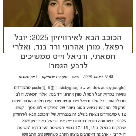
הכוכב הבא לאירוויזיון 2025: יובל
רפאל, מורן אהרוני ורד בנד, ואלרי
חמאתי, ודניאל וייס ממשיכים
לרבע הגמר!
12 בינואר 2025
מאת
מערכת יורומיקס
אין תגובות
(adsbygoogle = window.adsbygoogle || []).push({}); 6 מתמודדים
נשארו במרוץ: יובל רפאל, מורן אהרוני ורד בנד, ואלרי חמאתי, דולב
מנדלבאום, יובל גולד ודניאל וייס. עמית שדה ועידו מלכה הודחו. סיכום
פרק 29. הצביעו לביצוע הטוב ביותר של הפרק! צילום מסך - קשת
12 8 מתמודדים נשארו בשלב זה בנבחרת של "הכוכב הבא לאירוויזיון
2025", כשהזוכה הגדול בתחרות ייצג את ישראל באירוויזיון 2025
שיתקיים בבאזל ב-13, 15 ו-17 במאי. המשימה הערב היא "משימת
דו-קרב" - ארבעה דו-קרבים בוצעו הערב כשהשופטים התבקשו