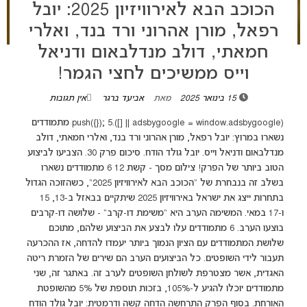
הכוכב הבא לאירוויזיון 2025: יובל
רפאל, מורן אהרוני ורד בנד, ואלרי
חמאתי, דולב מנדלבאום ודניאל
וייס ממשיכים לחצי הגמר!
15 בינואר 2025
מאת
אביעד ברגר
אין תגובות
(adsbygoogle = window.adsbygoogle || []).push({}); 5 מתמודדים
נשארו במרוץ: יובל רפאל, מורן אהרוני ורד בנד, ואלרי חמאתי, דולב
מנדלבאום ודניאל וייס. יובל גולד הודח. סיכום פרק 30. הצביעו לביצוע
הטוב ביותר של הפרק! צילום מסך - קשת 12 6 מתמודדים נשארו
בשלב זה בנבחרת של "הכוכב הבא לאירוויזיון 2025", כשהזוכה הגדול
בתחרות ייצג את ישראל באירוויזיון 2025 שיתקיים בבאזל ב-13, 15
ו-17 במאי. המשימה הערב היא "משימת דו-קרב" - שלושה דו-קרבים
בוצעו הערב. 6 מתמודדים עלו לבצע את הביצוע שלהם, מתוכם
שלושת המתמודדים עם הציון הנמוך ביותר יעמדו להדחה, אז ההכרעה
תעבור לידי השופטים. כל הביצועים הערב הם שירים של הזמרת ריטה
האגדית, אשר מצטרפת לשולחן השופטים לערב זה. באתגר זה, שני
מתמודדים יוכלו להגיע ל-105%, בזכות תוספת של 5% מהשופטת
האורחת. בסוף הפרק התרחשה הדחה קשה ודרמטית: יובל גולד הודח