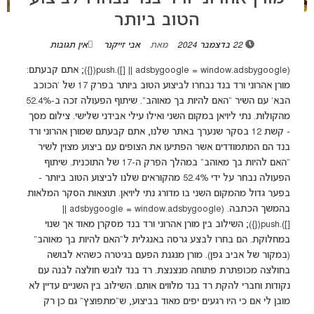
הטוב ביותר
22 בדצמבר 2024
מאת
אבי זייקנר
אין תגובות
(adsbygoogle = window.adsbygoogle || []).push({}); אתם קבעתם:
מורן אהרוני ורד בנד נבחרו לביצוע הטוב ביותר בפרק 17 של 'הכוכב
הבא' עם השיר "האם להיות בך מאוהב". שיתוף הפעולה זכה ב-52.4%
מהקולות. נתי ליויאן במקום השני ואילו עילי אבידני שלישי. צילום מסך
- קשת 12 בסקר שנערך באתר שלנו, אתם קבעתם שמורן אהרוני ורד
בנד הם המתמודדים אשר הפתיעו את הצופים עם ביצוע מצוין לשיר
"האם להיות בך מאוהב" במהלך הפרק ה-17 של התוכנית. שיתוף
הפעולה נבחר על ידי 52.4% מהקוראים שלנו לביצוע הטוב ביותר -
בפער גדול מהמקום השני בו מדורג נתי ליויאן. תוצאות הסקר המלאות
בהמשך הכתבה. (adsbygoogle = window.adsbygoogle ||
[]).push({}); השילוב בין מורן אהרוני ורד בנד מסקרן מאוד אך שנוי
במחלוקת. הם בחרו לבצע גרסה באנגלית ל"האם להיות בך מאוהב"
(במקור של אביב גפן). מורן מנגנת הפעם בגיטרה כשהיא לבושה
בחולצה מכופתרת פתוחה מנצנצת. רד בנד לובש חולצה לבנה עם
נקודות וחברי להקת רד בנד מלווים אותם. השילוב בין השניים עדיין לא
מובן לי אם כי היו רגעים יפים מאוד בביצוע, ש"מתפוצץ" גם כן רק