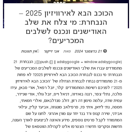
הכוכב הבא לאירוויזיון 2025 –
הנבחרת: מי צלח את שלב
האודישנים ונכנס לשלבים
המכריעים?
21 בדצמבר 2024
מאת
אבי זייקנר
אין תגובות
(adsbygoogle = window.adsbygoogle || []).push({}); הנבחרת: 21
מתמודדים עברו את שלבי האודישנים ונכנסו לשלבים המכריעים של
הנבחרת! מי נכנס לנבחרת הכוכב הבא לאירוויזיון 2025? לא פחות
מ-21 מתמודדים נבחרו לנבחרת הגדולה של "הכוכב הבא לאירוויזיון
2025"! לפניכם רשימת המתמודדים: קלר, יובל רפאל, אורי סבאן, עידו
מלכה, נתלי צפר, רננה בואזיזה, דניאל וייס, יובל גולד, אודי שניידר,
עמית שדה, עלמה מימון דה רזון, דולב מנדלבאום, ואלרי חמאתי,
חמסה, נתי ליויאן, איתי פז, פרפילאב מונגוזה, אביעד קליין, עילאי
אבידני, שירה קנופ ורד בנד יחד עם מורן אהרוני. לחצו על שם
המתמודד לקבל פרטים נוספים, מידע והאזנה לביצועים לאורך העונה,
חדשות וסקרים! חדש!!! הצטרפו אלינו לקהילת הווטסאפ של