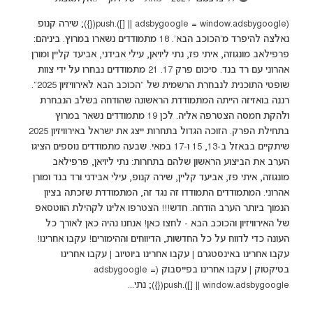
(adsbygoogle = window.adsbygoogle || []).push({}); שירה קנופ
נאלצה להיפרד מ'הכוכב הבא'. 18 מתמודדים נשארו במרוץ. ביניהם:
פרפילאב מונגוזה, איתי פז, נתי ליויאן, עילי אבידני, אביעד קליין ומורן
אהרוני עם רד בנד. סיכום פרק 17. 21 מתמודדים נבחרו על ידי צוות
שופטי התוכנית לנבחרת הרשמית של "הכוכב הבא לאירוויזיון 2025".
רננה בואזיזה הייתה המתמודדת הראשונה שהודחה בשלב הנבחרת
ולהקת חמסה הצטרפה אליה. לכן 19 מתמודדים נשאר במרוץ
בתחילת הפרק. הזוכה הגדול בתחרות ייצג את ישראל באירוויזיון 2025
שיתקיים בבאזל ב-13, 15 ו-17 במאי. שבעה מתמודדים נוספים הציגו
הערב את הביצוע הראשון שלהם בתחרות: נתי ליויאן, פרפילאב
מונגוזה, איתי פז, אביעד קליין, שירה קנופ, עילי אבידני ורד בנד ומורן
אהרוני. המתמודדים התמודדו זה נגד זה, המתמודדת שזכתה בציון
הנמוך ביותר הערב הודחה. חדש!!! הצטרפו אלינו לקהילת הווטסאפ
של האירוויזיון והכוכב הבא - לחצו כאן! אנחנו נהיה כאן לאורך כל
העונה כדי לדווח על כל החדשות, הדיווחים וההימורים! עקבו אחרינו!
עקבו אחרינו באינסטגרם | עקבו אחרינו ביוטיוב | עקבו אחרינו
בטיקטוק | עקבו אחרינו בפייסבוק (adsbygoogle =
window.adsbygoogle || []).push({}); נתי...