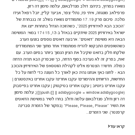
נשארו במרוץ, ביניהם: דולב מנדלבאום, עלמה מימון דה רזון,
פרפילאב מונגוזה, איתי פז, נתלי צפר, אביעד קליין, יובל רפאל ועידו
מלכה. סיכום פרק 19. 17 מתמודדים נשארו בשלב זה בנבחרת של
"הכוכב הבא לאירוויזיון 2025", כשהזוכה הגדול בתחרות ייצג את
ישראל באירוויזיון 2025 שיתקיים בבאזל ב-13, 15 ו-17 במאי. המשימה
הבאה היא משימת "דואטים". ארבעה דואטים נוספים בוצעו הערב
כשהשופטים התבקשו להדיח ממתמודד אחד מתוך שני המתמודדים
שלקחו חלק בדואט שקיבל את הציון הנמוך ביותר בסיום הערב. עם
זאת, בפרק זה לא נערכה בסוף הדחה, כך שבפרק הבא תהיה הדחה
כפולה. חדש!!! הצטרפו אלינו לקהילת הווטסאפ של האירוויזיון והכוכב
הבא - לחצו כאן! אנחנו נהיה כאן לאורך כל העונה כדי לדווח על כל
החדשות, הדיווחים וההימורים! עקבו אחרינו! עקבו אחרינו באינסטגרם |
עקבו אחרינו ביוטיוב | עקבו אחרינו בטיקטוק | עקבו אחרינו בפייסבוק
(adsbygoogle = window.adsbygoogle || []).push({}); עלמה מימון
דה רזון ודולב מנדלבאום עלמה ודולב בחרו לשיר במשימת הדואטים
את השיר "Please, Please, Please" (במקור של הזמרת סברינה
קרפנטר). שני הזמרים...
קראו עוד