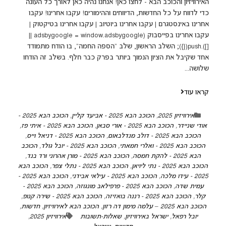
האירוויזיון והכוכב הבא - לחצו כאן! אנחנו נהיה כאן לאורך כל העונה
כדי לדווח על כל החדשות, הדיווחים וההימורים! עקבו אחרינו! עקבו
אחרינו באינסטגרם | עקבו אחרינו ביוטיוב | עקבו אחרינו בטיקטוק |
עקבו אחרינו בפייסבוק (adsbygoogle = window.adsbygoogle ||
[]).push({}); השלב הראשון, שלב "הספה החמה", בו הודח מתמודד
אחד שקיבל את הציון הנמוך ביותר בפרק כבר חלף. בשלב זה הודחו
שלושה...
קראו עוד
אירוויזיון 2025
,
הכוכב הבא 2025 - אביעד קליין
,
הכוכב הבא 2025 -
אודי שניידר
,
הכוכב הבא 2025 - אורי סבאן
,
הכוכב הבא 2025 - איתי פז
,
הכוכב הבא 2025 - דולב מנדלבאום
,
הכוכב הבא 2025 - דניאל וייס
,
הכוכב הבא 2025 - ואלרי חמאתי
,
הכוכב הבא 2025 - יובל גולד
,
הכוכב
הבא 2025 - להקת חמסה
,
הכוכב הבא 2025 - מורן אהרוני ורד בנד
,
הכוכב הבא 2025 - נתי ליויאן
,
הכוכב הבא 2025 - נתלי צפר
,
הכוכב הבא
2025 - עידו מלכה
,
הכוכב הבא 2025 - עילאי אבידני
,
הכוכב הבא 2025 -
עמית שדה
,
הכוכב הבא 2025 - פרפילאב מונגוזה
,
הכוכב הבא 2025 -
קלר
,
הכוכב הבא 2025 - רננה בואזיזה
,
הכוכב הבא 2025 - שירה קנופ
,
הכוכב הבא 2025 – עלמה מימון דה רזון
,
הכוכב הבא לאירוויזיון
,
חדשות
,
יובל רפאל
,
ישראל באירוויזיון
,
שאלות-תשובות
אירוויזיון 2025
,