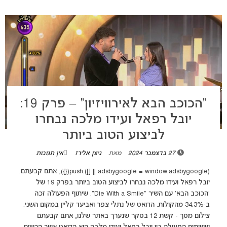
“הכוכב הבא לאירוויזיון” – פרק 19:
יובל רפאל ועידו מלכה נבחרו
לביצוע הטוב ביותר
27 בדצמבר 2024
מאת
ניצן אלירז
אין תגובות
(adsbygoogle = window.adsbygoogle || []).push({}); אתם קבעתם:
יובל רפאל ועידו מלכה נבחרו לביצוע הטוב ביותר בפרק 19 של
'הכוכב הבא' עם השיר "Die With a Smile". שיתוף הפעולה זכה
ב-34.3% מהקולות. הדואט של נתלי צפר ואביעד קליין במקום השני.
צילום מסך - קשת 12 בסקר שנערך באתר שלנו, אתם קבעתם