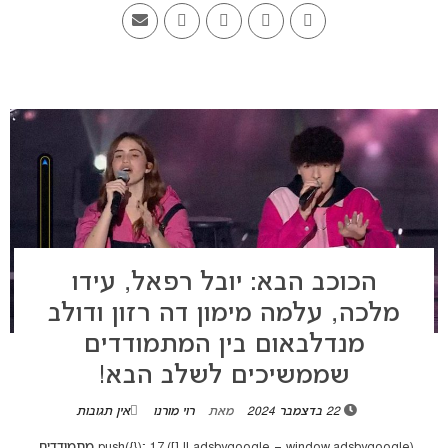
הכוכב הבא: יובל רפאל, עידו
מלכה, עלמה מימון דה רזון ודולב
מנדלבאום בין המתמודדים
שממשיכים לשלב הבא!
22 בדצמבר 2024
מאת
רוי מורנו
אין תגובות
(adsbygoogle = window.adsbygoogle || []).push({}); 17 מתמודדים