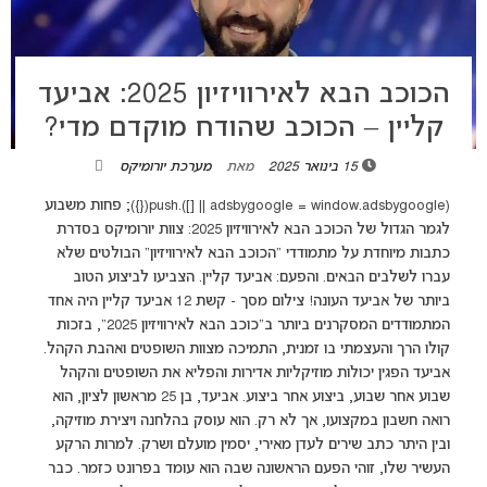
הכוכב הבא לאירוויזיון 2025: אביעד
קליין – הכוכב שהודח מוקדם מדי?
15 בינואר 2025
מאת
מערכת יורומיקס
(adsbygoogle = window.adsbygoogle || []).push({}); פחות משבוע
לגמר הגדול של הכוכב הבא לאירוויזיון 2025: צוות יורומיקס בסדרת
כתבות מיוחדת על מתמודדי "הכוכב הבא לאירוויזיון" הבולטים שלא
עברו לשלבים הבאים. והפעם: אביעד קליין. הצביעו לביצוע הטוב
ביותר של אביעד העונה! צילום מסך - קשת 12 אביעד קליין היה אחד
המתמודדים המסקרנים ביותר ב"כוכב הבא לאירוויזיון 2025", בזכות
קולו הרך והעצמתי בו זמנית, התמיכה מצוות השופטים ואהבת הקהל.
אביעד הפגין יכולות מוזיקליות אדירות והפליא את השופטים והקהל
שבוע אחר שבוע, ביצוע אחר ביצוע. אביעד, בן 25 מראשון לציון, הוא
רואה חשבון במקצועו, אך לא רק. הוא עוסק בהלחנה ויצירת מוזיקה,
ובין היתר כתב שירים לעדן מאירי, יסמין מועלם ושרק. למרות הרקע
העשיר שלו, זוהי הפעם הראשונה שבה הוא עומד בפרונט כזמר. כבר