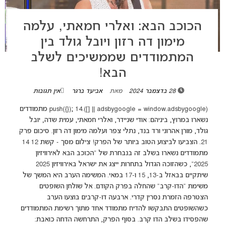
הכוכב הבא: ואלרי חמאתי, עלמה
מימון דה רזון ויובל גולד בין
המתמודדים שממשיכים לשלב
הבא!
28 בדצמבר 2024
מאת
אביעד ברגר
אין תגובות
(adsbygoogle = window.adsbygoogle || []).push({}); 14 מתמודדים
נשארו במרוץ, ביניהם: אודי שניידר, ואלרי חמאתי, עמית שדה, יובל
גולד, מורן אהרוני ורד בנד, נתלי צפר ועלמה מימון דה רזון. סיכום פרק
21. הצביעו לביצוע הטוב ביותר של הפרק! צילום מסך - קשת 12 14
מתמודדים נשארו בשלב זה בנבחרת של "הכוכב הבא לאירוויזיון
2025", כשהזוכה הגדול בתחרות ייצג את ישראל באירוויזיון 2025
שיתקיים בבאזל ב-13, 15 ו-17 במאי. המשימה הערב היא המשך של
משימת "הדו-קרב" שהחלה בפרק הקודם. אל שולחן השופטים
הצטרפה הזמרת נסרין קדרי. ארבעה דו-קרבים בוצעו הערב
כשהשופטים התבקשו להדיח מתמודד אחד מתוך רשימת המתמודדים
שהפסידו בשלב הדו קרב. בסוף הפרק, התרחשה הדחה כואבת: