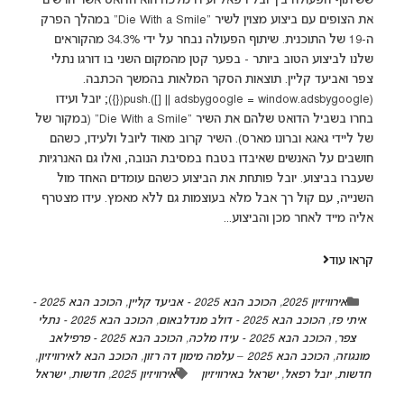
ששיתוף הפעולה בין יובל רפאל ועידו מלכה הוא הדואט אשר הרשים
את הצופים עם ביצוע מצוין לשיר "Die With a Smile" במהלך הפרק
ה-19 של התוכנית. שיתוף הפעולה נבחר על ידי 34.3% מהקוראים
שלנו לביצוע הטוב ביותר - בפער קטן מהמקום השני בו דורגו נתלי
צפר ואביעד קליין. תוצאות הסקר המלאות בהמשך הכתבה.
(adsbygoogle = window.adsbygoogle || []).push({}); יובל ועידו
בחרו בשביל הדואט שלהם את השיר "Die With a Smile" (במקור של
של ליידי גאגא וברונו מארס). השיר קרוב מאוד ליובל ולעידו, כשהם
חושבים על האנשים שאיבדו בטבח במסיבת הנובה, ואלו גם האנרגיות
שעברו בביצוע. יובל פותחת את הביצוע כשהם עומדים האחד מול
השנייה, עם קול רך אבל מלא בעוצמות גם ללא מאמץ. עידו מצטרף
אליה מייד לאחר מכן והביצוע...
קראו עוד
אירוויזיון 2025
,
הכוכב הבא 2025 - אביעד קליין
,
הכוכב הבא 2025 -
איתי פז
,
הכוכב הבא 2025 - דולב מנדלבאום
,
הכוכב הבא 2025 - נתלי
צפר
,
הכוכב הבא 2025 - עידו מלכה
,
הכוכב הבא 2025 - פרפילאב
מונגוזה
,
הכוכב הבא 2025 – עלמה מימון דה רזון
,
הכוכב הבא לאירוויזיון
,
חדשות
,
יובל רפאל
,
ישראל באירוויזיון
אירוויזיון 2025
,
חדשות
,
ישראל