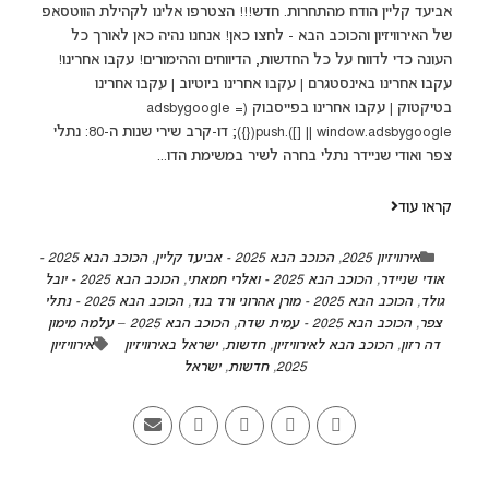
אביעד קליין הודח מהתחרות. חדש!!! הצטרפו אלינו לקהילת הווטסאפ
של האירוויזיון והכוכב הבא - לחצו כאן! אנחנו נהיה כאן לאורך כל
העונה כדי לדווח על כל החדשות, הדיווחים וההימורים! עקבו אחרינו!
עקבו אחרינו באינסטגרם | עקבו אחרינו ביוטיוב | עקבו אחרינו
בטיקטוק | עקבו אחרינו בפייסבוק (adsbygoogle =
window.adsbygoogle || []).push({}); דו-קרב שירי שנות ה-80: נתלי
צפר ואודי שניידר נתלי בחרה לשיר במשימת הדו...
קראו עוד
אירוויזיון 2025
,
הכוכב הבא 2025 - אביעד קליין
,
הכוכב הבא 2025 -
אודי שניידר
,
הכוכב הבא 2025 - ואלרי חמאתי
,
הכוכב הבא 2025 - יובל
גולד
,
הכוכב הבא 2025 - מורן אהרוני ורד בנד
,
הכוכב הבא 2025 - נתלי
צפר
,
הכוכב הבא 2025 - עמית שדה
,
הכוכב הבא 2025 – עלמה מימון
דה רזון
,
הכוכב הבא לאירוויזיון
,
חדשות
,
ישראל באירוויזיון
אירוויזיון
2025
,
חדשות
,
ישראל