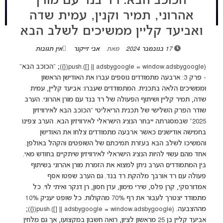
הכוכב הבא: רד בנד עם מורן
אהרוני, תמיר וקנין, עמית שדה
ואביעד קליין ממשיכים לשלב הבא
17 בנובמבר 2024
מאת
אבי זייקנר
אין תגובות
(adsbygoogle = window.adsbygoogle || []).push({}); "הכוכב הבא"
- פרק 3: ארבעה מתמודדים נוספים עברו את האודישן הראשון
וממשיכים הלאה בתכנית. המתמודדים שעברו: אביעד קליין, עמית
שדה, תמיר קליין ושיתוף הפעולה של רד בנד עם מורן אהרוני. הערב
שודר הפרק השלישי של תכנית הריאליטי "הכוכב הבא לאירוויזיון
2025" שבמסגרתה ייבחר הנציג הישראלי לאירוויזיון הבא. הערב צפינו
בחמישה אודישנים כאשר ארבעה מתמודדים צלחו את האודישן
והמשיכו לשלב הבא בעזרת תמיכתם של השופטים והקהל באולפן.
אחד מהם עשוי להיות הנציג הישראלי לאירוויזיון שיתקיים בחודש מאי.
בין המתמודדים הערב ניתן למצוא את הזמרת מורן אהרוני בשיתוף
פעולה עם רד אורבך מלהקת רד בנד. גם הערב שפטו אסף
אמדורסקי, קרן פלס, שירי מימון, עדן חסון, רן דנקר ואיתי לוי. כל
מתמודד יצטרך לעבור את רף 70% מהקולות. כל שופט יעניק 10%
מההצבעה. (adsbygoogle = window.adsbygoogle || []).push({});
אביעד קליין בן 25 מראשון לציון, רואה חשבון במקצועו, אך גם מלחין