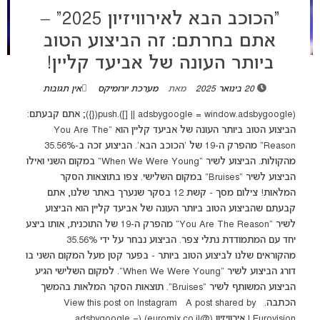
“הכוכב הבא לאירוויזיון 2025” –
אתם בחרתם: זה הביצוע הטוב
ביותר העונה של אביעד קליין!
20 בינואר 2025
מאת
מערכת יורומיקס
אין תגובות
(adsbygoogle = window.adsbygoogle || []).push({}); אתם קבעתם:
הביצוע הטוב ביותר העונה של אביעד קליין הוא "You Are The
Reason" מהפרק ה-19 של 'הכוכב הבא'. הביצוע זכה ב-35.56%
מהקולות. הביצוע לשיר "When We Were Young" במקום השני ואילו
הביצוע לשיר "Bruises" במקום השלישי. צפו בתוצאות הסקר
המלאות! צילום מסך - קשת 12 בסקר שנערך באתר שלנו, אתם
קבעתם שהביצוע הטוב ביותר העונה של אביעד קליין הוא הביצוע
לשיר "You Are The Reason" מהפרק ה-19 של התוכנית, אותו ביצע
יחד עם המתמודדת נתלי צפר. הביצוע נבחר על ידי 35.56%
מהקוראים שלנו לביצוע הטוב ביותר - בפער קטן מעל המקום השני בו
דורג הביצוע לשיר "When We Were Young". למקום השלישי הגיע
הביצוע המשותף לשיר "Bruises". תוצאות הסקר המלאות בהמשך
הכתבה. View this post on Instagram A post shared by
Eurovision | אירוויזיון (@euromix.co.il) (adsbygoogle =