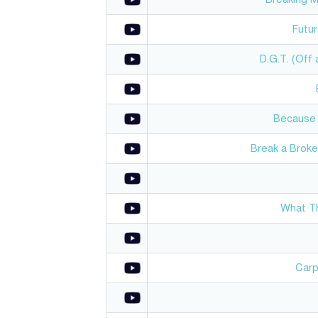
Futur
D.G.T. (Off
Because
Break a Broke
What T
Car