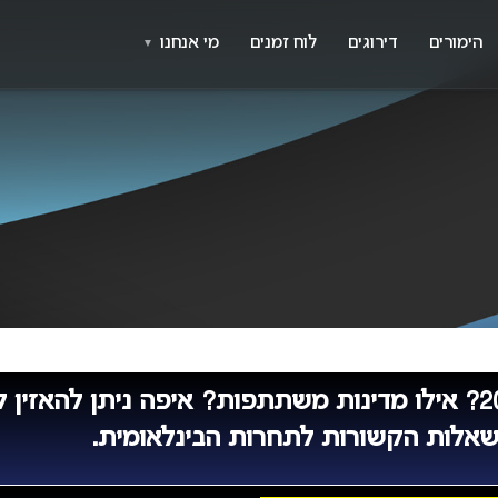
X
א
הימורים
דירוגים
לוח זמנים
מי אנחנו
▼
באיזה תאריך יתקיים אירוויזיון 2023? אילו מדינות משתתפות? אי
שאלות הקשורות לתחרות הבינלאומית.