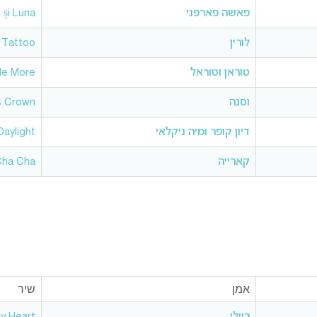
פאשה פארפני
 și Luna
לורין
Tattoo
טוראן וטוראל
Me More
וסנה
s Crown
דיון קופר ומיה ניקלאי
Daylight
קארייה
Cha Cha
אמן
שיר
ריילי
y Heart