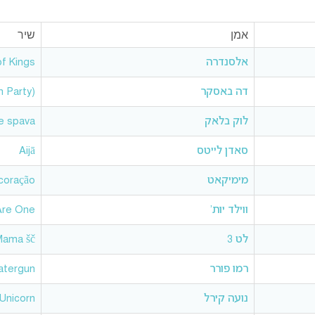
אמן
שיר
אלסנדרה
f Kings
דה באסקר
 Party)
לוק בלאק
e spava
סאדן לייטס
Aijā
מימיקאט
 coração
ווילד יות’
re One
לט 3
ama šč!
רמו פורר
tergun
נועה קירל
Unicorn