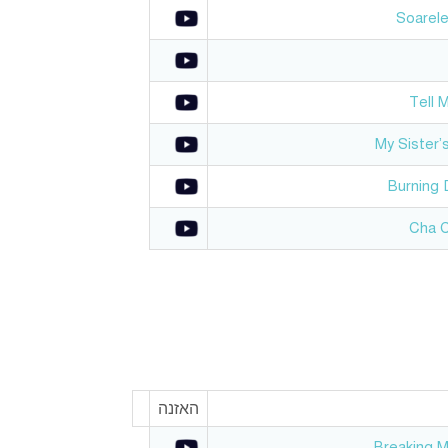
Soarele
Tell 
My Sister’
Burning 
Cha 
האזנה
Breaking M