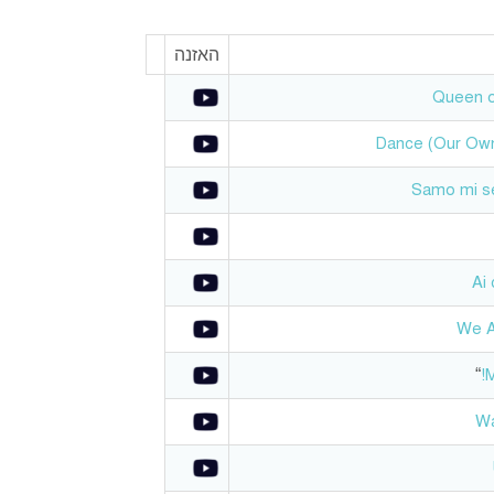
האזנה
Queen o
Dance (Our Own
Samo mi s
Ai
We A
“
M
Wa