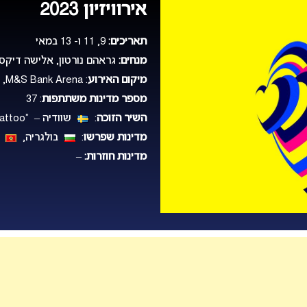
אירוויזיון 2023
תאריכים:
9, 11 ו- 13 במאי
מנחים:
גראהם נורטון, אלישה דיקסון,
מיקום האירוע
: M&S Bank Arena, ליברפול, אנגליה, בריטניה
מספר מדינות משתתפות
: 37
השיר הזוכה
:
שוודיה – “Tattoo” – לורין (Loreen)
מדינות שפרשו
:
בולגריה,
מ
מדינות חוזרות:
–