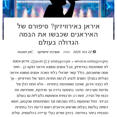
איראן באירוויזיון? סיפורם של
האיראנים שכבשו את הבמה
הגדולה בעולם
22 ביוני 2025
מאת
מערכת יורומיקס
אין תגובות
(adsbygoogle = window.adsbygoogle || []).push({}); איראן אמנם
לא משתתפת באירוויזיון, אבל אמנים ממוצא איראני דווקא כן – ויותר
ממה שחשבתם, כולל קשר ישראלי בלתי נשכח. אמנים ממוצא איראני
הצליחו במהלך השנים להגיע לבימת תחרות הזמר של האירוויזיון – אך
לא כנציגי איראן, שאינה משתתפת בתחרות – אלא תחת דגלן של
מדינות מערביות. מדובר בתופעה נדירה אך מרתקת, שמדגישה את
הכוח של הגירה, זהות רב-תרבותית והשפעות גלובליות גם בעולם
הבידור. החל מהופעות בלתי נשכחות ועד השתתפויות שנקטעו, חמש
דמויות בולטות בעלות שורשים איראניים רשמו דריסת רגל בתחרות
הנצפית ביותר באירופה. ביניהן זמרים בעלי קריירה בינלאומית, עולים