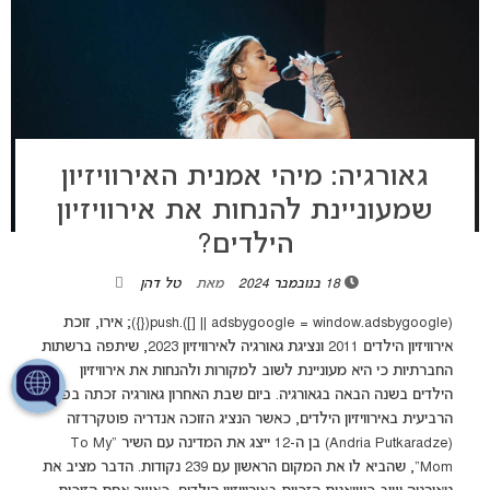
גאורגיה: מיהי אמנית האירוויזיון
שמעוניינת להנחות את אירוויזיון
הילדים?
18 בנובמבר 2024
מאת
טל דהן
(adsbygoogle = window.adsbygoogle || []).push({}); אירו, זוכת
אירוויזיון הילדים 2011 ונציגת גאורגיה לאירוויזיון 2023, שיתפה ברשתות
החברתיות כי היא מעוניינת לשוב למקורות ולהנחות את אירוויזיון
הילדים בשנה הבאה בגאורגיה. ביום שבת האחרון גאורגיה זכתה בפעם
הרביעית באירוויזיון הילדים, כאשר הנציג הזוכה אנדריה פוטקרדזה
(Andria Putkaradze) בן ה-12 ייצג את המדינה עם השיר "To My
Mom", שהביא לו את המקום הראשון עם 239 נקודות. הדבר מציב את