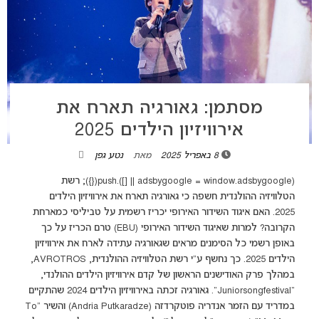
מסתמן: גאורגיה תארח את
אירוויזיון הילדים 2025
8 באפריל 2025
מאת
נטע גפן
(adsbygoogle = window.adsbygoogle || []).push({}); רשת
הטלוויזיה ההולנדית חשפה כי גאורגיה תארח את אירוויזיון הילדים
2025. האם איגוד השידור האירופי יכריז רשמית על טביליסי כמארחת
הקרובה? למרות שאיגוד השידור האירופי (EBU) טרם הכריז על כך
באופן רשמי כל הסימנים מראים שגאורגיה עתידה לארח את אירוויזיון
הילדים 2025. כך נחשף ע"י רשת הטלוויזיה ההולנדית, AVROTROS,
במהלך פרק האודישנים הראשון של קדם אירוויזיון הילדים ההולנדי,
"Juniorsongfestival". גאורגיה זכתה באירוויזיון הילדים 2024 שהתקיים
במדריד עם הזמר אנדריה פוטקרדזה (Andria Putkaradze) והשיר "To