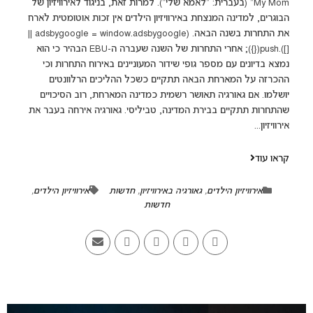
My Mom" (בעברית: "לאמא שלי"). למרות זאת, בניגוד לאירוויזיון של
הבוגרים, למדינה המנצחת באירוויזיון הילדים אין זכות אוטומטית לארח
את התחרות בשנה הבאה. (adsbygoogle = window.adsbygoogle ||
[]).push({}); אחרי התחרות של השנה שעברה ה-EBU הבהיר כי הוא
נמצא בדיונים עם מספר גופי שידור המעוניינים באירוח התחרות וכי
ההכרזה על המארחת הבאה תתקיים כשכל ההליכים הרלוונטים
יושלמו. אם גאורגיה תאושר רשמית כמדינה המארחת, רוב הסיכויים
שהתחרות תתקיים בבירת המדינה, טביליסי. גאורגיה אירחה בעבר את
אירוויזיון...
קראו עוד
אירוויזיון הילדים
,
גאורגיה באירוויזיון
,
חדשות
אירוויזיון הילדים
,
חדשות