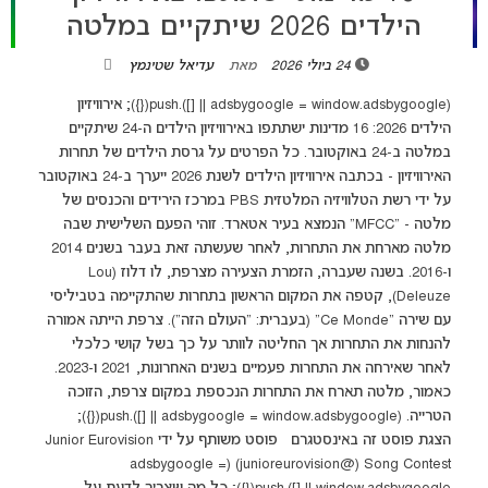
הילדים 2026 שיתקיים במלטה
24 ביולי 2026
מאת
עדיאל שטינמץ
(adsbygoogle = window.adsbygoogle || []).push({}); אירוויזיון
הילדים 2026: 16 מדינות ישתתפו באירוויזיון הילדים ה-24 שיתקיים
במלטה ב-24 באוקטובר. כל הפרטים על גרסת הילדים של תחרות
האירוויזיון - בכתבה אירוויזיון הילדים לשנת 2026 ייערך ב-24 באוקטובר
על ידי רשת הטלוויזיה המלטזית PBS במרכז הירידים והכנסים של
מלטה - "MFCC" הנמצא בעיר אטארד. זוהי הפעם השלישית שבה
מלטה מארחת את התחרות, לאחר שעשתה זאת בעבר בשנים 2014
ו-2016. בשנה שעברה, הזמרת הצעירה מצרפת, לו דלוז (Lou
Deleuze), קטפה את המקום הראשון בתחרות שהתקיימה בטביליסי
עם שירה "Ce Monde" (בעברית: "העולם הזה"). צרפת הייתה אמורה
להנחות את התחרות אך החליטה לוותר על כך בשל קושי כלכלי
לאחר שאירחה את התחרות פעמיים בשנים האחרונות, 2021 ו-2023.
כאמור, מלטה תארח את התחרות הנכספת במקום צרפת, הזוכה
הטרייה. (adsbygoogle = window.adsbygoogle || []).push({});
הצגת פוסט זה באינסטגרם ‏‎פוסט משותף על ידי ‏‎Junior Eurovision
Song Contest‎‏ (@‏‎junioreurovision‎‏)‎‏ (adsbygoogle =