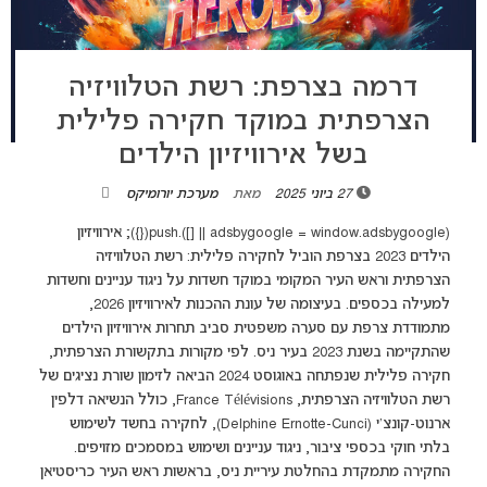
דרמה בצרפת: רשת הטלוויזיה
הצרפתית במוקד חקירה פלילית
בשל אירוויזיון הילדים
27 ביוני 2025
מאת
מערכת יורומיקס
(adsbygoogle = window.adsbygoogle || []).push({}); אירוויזיון
הילדים 2023 בצרפת הוביל לחקירה פלילית: רשת הטלוויזיה
הצרפתית וראש העיר המקומי במוקד חשדות על ניגוד עניינים וחשדות
למעילה בכספים. בעיצומה של עונת ההכנות לאירוויזיון 2026,
מתמודדת צרפת עם סערה משפטית סביב תחרות אירוויזיון הילדים
שהתקיימה בשנת 2023 בעיר ניס. לפי מקורות בתקשורת הצרפתית,
חקירה פלילית שנפתחה באוגוסט 2024 הביאה לזימון שורת נציגים של
רשת הטלוויזיה הצרפתית, France Télévisions, כולל הנשיאה דלפין
ארנוט-קונצ'י (Delphine Ernotte-Cunci), לחקירה בחשד לשימוש
בלתי חוקי בכספי ציבור, ניגוד עניינים ושימוש במסמכים מזויפים.
החקירה מתמקדת בהחלטת עיריית ניס, בראשות ראש העיר כריסטיאן