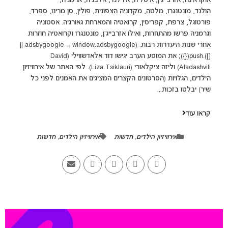
אוקראינה, אזרבייג'ן, איטליה, אירלנד, אלבניה, ארמניה,
הולנד, מונטנגרו, מלטה, מקדוניה הצפונית, פולין, סן מרינו, ספרד,
פורטוגל, צרפת, קפריסין, קרואטיה והמארחת גאורגיה. אסטוניה
וגרמניה פרשו מהתחרות, ואילו אזרבייג'ן, מונטנגרו וקרואטיה חוזרות
אחרי שנות היעדרות רבות. (adsbygoogle = window.adsbygoogle ||
[]).push({}); את המופע הערב יגישו דוד אלאדשווילי (David
Aladashvili) וליזה ציקלאורי (Liza Tsiklauri). לפי האתר של אירוויזיון
הילדים, הגלויות (הסרטונים הקצרים המציגים את האמנים לפני כל
שיר) יבלטו בזכות...
קראו עוד
אירוויזיון הילדים
,
חדשות
אירוויזיון הילדים
,
חדשות