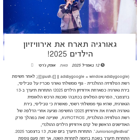
גאורגיה תארח את אירוויזיון
הילדים 2025!
12 באפריל 2025
מאת
אופק ג'רסי
(adsbygoogle = window.adsbygoogle || []).push({}); לאחר חשיפת
רשת הטלוויזיה ההולנדית - גוף ממשלתי גאורגי מכריז על טביליסי,
בירת גאורגיה כמארחת אירוויזיון הילדים 2025! התחרות תיערך ב-13
בדצמבר, הפרטים המלאים בכתבה! סוכנות הרכש הלאומית
הגאורגית, שהיא גוף ממשלתי רשמי, מאשרת כי טביליסי, בירת
גאורגיה תארח את אירוויזיון 2025! החשיפה מגיעה אחרי הדלפה של
רשת הטלוויזיה ההולנדית, AVROTROS, שציינה זאת במהלך פרק
האודישנים הראשון של קדם אירוויזיון הילדים ההולנדי,
"Juniorsongfestival". התחרות תיערך ביום שבת, 13 בדצמבר 2025.
התחרות תיערך בשבת בדומה לתחרות השנה, אך זזה פעם נוספת