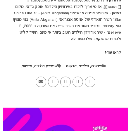
אירוויזיון הילדים. (adsbygoogle = window.adsbygoogle ||
[]).push({}); אז מי צריך לזכות באירוויזיון הילדים? אופק ג'רסי: מקום
ראשון - גאורגיה: אניטה אבגריאני (Anita Abgariani) - "Shine Like a
Star" השיר הגאורגי של אניטה אבגריאני (Anita Abgariani) בנוי מצוין!
הוא עוצמתי, ומזכיר מאוד את השיר שייצג את גאורגיה ב-2022, "I
Believe" - שיר אירוויזיון הילדים הטוב ביותר אי פעם. השיר קליט,
ולמרות שהמקצב שלו מאוד לא...
קראו עוד
אירוויזיון הילדים
,
חדשות
אירוויזיון הילדים
,
חדשות