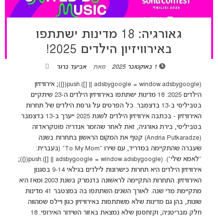
גאורגיה: 18 מדינות ישתתפו
באירוויזיון הילדים 2025!
1 באוקטובר 2025
מאת
אביעד ברגר
(adsbygoogle = window.adsbygoogle || []).push({}); אירוויזיון
הילדים 2025: 18 מדינות ישתתפו באירוויזיון הילדים ה-23 שיתקיים
בטביליסי ב-13 בדצמבר. כל הפרטים על גרסת הילדים של תחרות
האירוויזיון - בכתבה אירוויזיון הילדים לשנת 2025 ייערך ב-13 בדצמבר
בטביליסי, בירת גאורגיה, זאת לאחר שהזמר אנדריה פוטקראדזה
(Andria Putkaradze) קטף את המקום הראשון בתחרות בשנה
שעברה שהתקיימה במדריד, עם שירו "To My Mom" (בעברית:
"לאמא שלי"). (adsbygoogle = window.adsbygoogle || []).push({});
אירוויזיון הילדים היא תחרות כישרונות לילדים בגילאי 9-14 בסגנון
האירוויזיון. התחרות התקיימה לראשונה בדנמרק בשנת 2003 ומאז היא
מתקיימת מדי שנה. לאורך השנים השתתפו בה במצטבר 41 מדינות
שונות, בהן גם מדינות שלא משתתפות באירוויזיון כגון ויילס שמהווה
חלק מבריטניה, וקזחסטן שלא נמצאת באזור השידור האירופי. 18