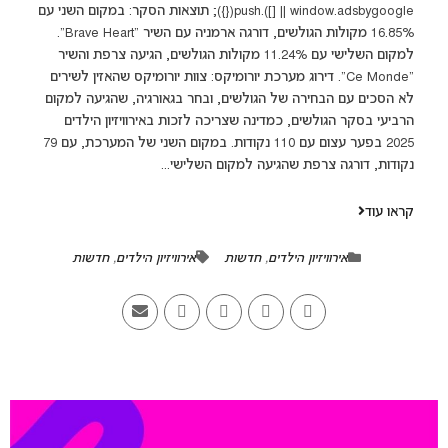
window.adsbygoogle || []).push({}); תוצאות הסקר: במקום השני עם
16.85% מקולות הגולשים, דורגה ארמניה עם השיר "Brave Heart".
למקום השלישי עם 11.24% מקולות הגולשים, הגיעה צרפת והשיר
"Ce Monde". דירוג מערכת יורומיקס: צוות יורומיקס שהאזין לשירים
לא הסכים עם הבחירה של הגולשים, ובחר בגאורגיה, שהגיעה למקום
הרביעי בסקר הגולשים, כמדינה שצריכה לזכות באירוויזיון הילדים
2025 בפער עצום עם 110 נקודות. במקום השני של המערכת, עם 79
נקודות, דורגה צרפת שהגיעה למקום השלישי...
קראו עוד
אירוויזיון הילדים
,
חדשות
אירוויזיון הילדים
,
חדשות