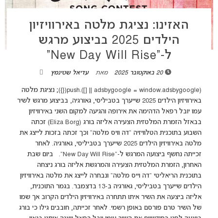
האזינו: נציגת מלטה באירוויזיון
הילדים 2025 בביצוע מרגש
ל-“New Day Will Rise”
20 באוקטובר 2025
מאת
עדיאל שטינמץ
(adsbygoogle = window.adsbygoogle || []).push({}); נציגת מלטה
באירוויזיון הילדים 2025 שייערך בטביליסי, גאורגיה, בביצוע מרגש לשיר
עמו יובל רפאל הדהימה את אירופה והגיעה למקום השני באירוויזיון
בבאזל הזמרת המלטזית הצעירה אליזה בורג (Eliza Borg) זכתה
השבוע בתוכנית הטלוויזיה "דה וויס מלטה" וכך זכתה בזכות לייצג את
מלטה באירוויזיון הילדים 2025 שייערך בטביליסי, גאורגיה. לאחר
זכייתה נחשף ביצועה המרגש ל-"New Day Will Rise". ביום שבת
האחרון, הזמרת המלטזית הצעירה והמרגשת אליזה בורג ניצחה
בתוכנית הריאליטי "דה וייס מלטה" ונבחרה לייצג את מלטה באירוויזיון
הילדים שייערך בטביליסי, גאורגיה ב-13 בדצמבר. בגמר התוכנית,
אליזה ביצעה את השיר איתו תתחרה באירוויזיון הילדים הקרוב אך שמו
של השיר טרם פורסם באופן רשמי. לאחר זכייתה, חובבים גילו כי בורג