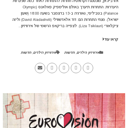
אזרבייג'אן, מונטנגרו וקרואטיה חוזרות להתחרות לאחר כמה שנים של
היעדרות. התחרות תיערך באולם אולימפיק פאלאנס (Olympic
Palance) בטביליסי, גאורגיה ב-13 בדצמבר בשעה 18:00 (שעון
ישראל). מנחי התחרות הם: דוד אלאדשווילי (David Aladashvili) וליזה
ציקלאורי (Liza Tsiklauri). לצפייה בריקאפ הרשמי של אירוויזיון...
קראו עוד
אירוויזיון הילדים
,
חדשות
אירוויזיון הילדים
,
חדשות