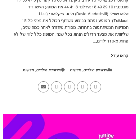
קרואטיה 28 42 70 15 אזרבייג'אן 12 54 66 16 קפריסין 3 47 50 17
מונטנגרו 10 39 49 18 אירלנד 3 41 44 את המופע הגישו דוד
אלאדשווילי (David Aladashvili) וליזה ציקלאורי (Liza
Tsiklauri). המופע נפתח בביצוע משותף הכולל את נציגי כל 18
המדינות המשתתפות בתחרות. מסורת שחזרה לאחר כמה שנים,
שליוותה את מצעד הדגלים הנהוג בכל שנה. המופע כלל ליווי של לא
פחות מ-110 ילדים,...
קראו עוד
אירוויזיון הילדים
,
חדשות
אירוויזיון הילדים
,
חדשות