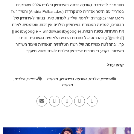
מנובמבר לדצמבר. גאורגיה זכתה באירוויזיון הילדים 2024 שהתקיים
במדריד עם הזמר אנדריה פוטקרדזה (Andria Putkaradze) והשיר "To
My Mom" (בעברית: "לאמא שלי"). למרות זאת, בניגוד לאירוויזיון של
הבוגרים, למדינה המנצחת באירוויזיון הילדים אין זכות אוטומטית לארח
את התחרות בשנה הבאה. (adsbygoogle = window.adsbygoogle ||
[]).push({}); בהכרזה של סוכנות הרכש הלאומית הגאורגית, נכתב
כך: "בהחלטה משותפת של רשת הטלוויזיה הגאורגית ואיגוד השידור
האירופי, נקבע כי תחרות אירוויזיון הילדים לשנת 2025 תיערך...
קראו עוד
אירוויזיון הילדים
,
גאורגיה באירוויזיון
,
חדשות
אירוויזיון הילדים
,
חדשות