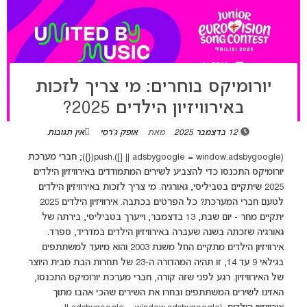
יורומיקס בוחרים: מי צריך לזכות
באירוויזיון הילדים 2025?
12 בדצמבר 2025
מאת
אופק ג'רסי
אין תגובות
(adsbygoogle = window.adsbygoogle || []).push({}); חברי מערכת
יורומיקס התכנסו כדי להצביע לשירים המתמודדים באירוויזיון הילדים
2025 שיתקיים בטביליסי, גאורגיה. מי צריך לזכות באירוויזיון הילדים
לטעם חברי המערכת? כל הפרטים בכתבה. אירוויזיון הילדים 2025
יתקיים מחר - יום שבת, 13 בדצמבר, וייערך בטביליסי, בירתה של
גאורגיה שזכתה בשנה שעברה באירוויזיון הילדים במדריד, ספרד.
אירוויזיון הילדים מתקיים החל משנת 2003 והוא מיועד למשתתפים
בגילאי 9 עד 14, זו תהיה המהדורה ה-23 של תחרות הבת מבית היוצר
של האירוויזיון. רגע לפני שזה קורה, חברי מערכת יורומיקס התכנסו,
האזינו לשירים המשתתפים ובחרו את השירים שהכי אהבו מתוך