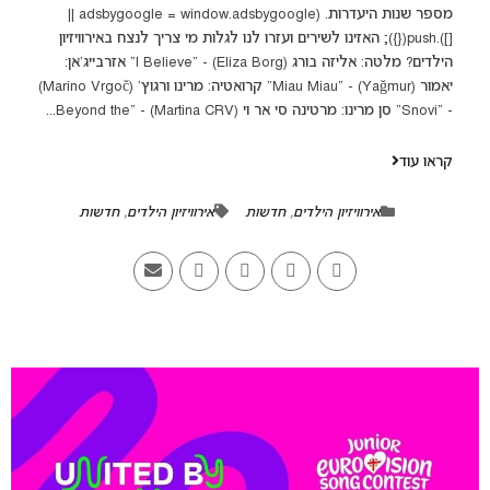
מספר שנות היעדרות. (adsbygoogle = window.adsbygoogle ||
[]).push({}); האזינו לשירים ועזרו לנו לגלות מי צריך לנצח באירוויזיון
הילדים? מלטה: אליזה בורג (Eliza Borg) - "I Believe" אזרבייג'אן:
יאמור (Yağmur) - "Miau Miau" קרואטיה: מרינו ורגוץ' (Marino Vrgoč)
- "Snovi" סן מרינו: מרטינה סי אר וי (Martina CRV) - "Beyond the...
קראו עוד
אירוויזיון הילדים
,
חדשות
אירוויזיון הילדים
,
חדשות