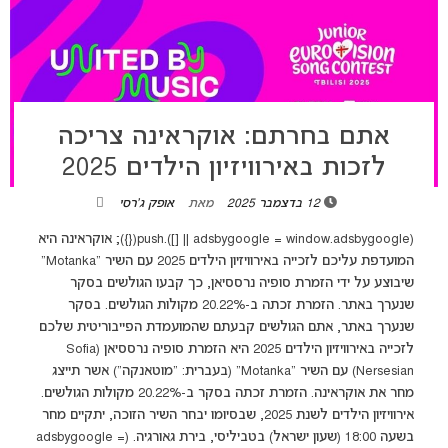
אתם בחרתם: אוקראינה צריכה
לזכות באירוויזיון הילדים 2025
12 בדצמבר 2025
מאת
אופק ג'רסי
(adsbygoogle = window.adsbygoogle || []).push({}); אוקראינה היא
המועדפת עליכם לזכייה באירוויזיון הילדים 2025 עם השיר "Motanka"
שיבוצע על ידי הזמרת סופיה נרססיאן, כך קבעו הגולשים בסקר
שנערך באתר. הזמרת זכתה ב-20.22% מקולות הגולשים. בסקר
שנערך באתר, אתם הגולשים קבעתם שהמועמדת הפייבוריטית שלכם
לזכייה באירוויזיון הילדים 2025 היא הזמרת סופיה נרססיאן (Sofia
Nersesian) עם השיר "Motanka" (בעברית: "מוטאנקה") אשר תייצג
מחר את אוקראינה. הזמרת זכתה בסקר ב-20.22% מקולות הגולשים.
אירוויזיון הילדים לשנת 2025, שבסיומו יבחר השיר הזוכה, יתקיים מחר
בשעה 18:00 (שעון ישראל) בטביליסי, בירת גאורגיה. (adsbygoogle =