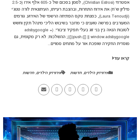
אסטרוזי (Christian Estrosi), לממן בסכום של כ-605 אלף אירו (כ-2.5
מיליון ש"ח) את אירוח התחרות, ובהצבת רעייתו, העיתונאית לורה טנוג'י
(Laura Tenoudji), כמנחת טקס הפתיחה הרשמי של האירוע. גורמים
המעורבים בפרשה טוענים כי מדובר בשיבוש הליכי מינהל תקין וחשש
לטובות הנאה בין בני זוג בעלי תפקיד ציבורי. (adsbygoogle =
window.adsbygoogle || []).push({}); ההשלכות: לא רק מקומית, גם
מוסדית החקירה שופכת אור על מתחים סמויים...
קראו עוד
אירוויזיון הילדים
,
חדשות
אירוויזיון הילדים
,
חדשות