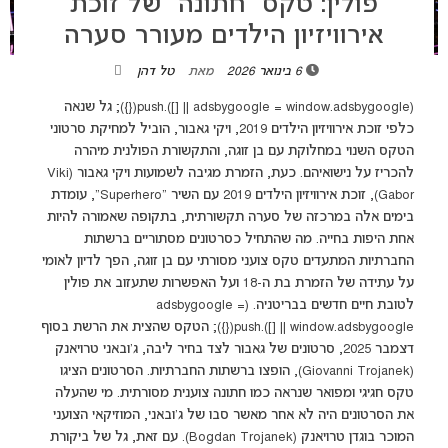
פולין: טקס “חתונה” של זוכת
אירוויזיון הילדים מעורר סערה
6 בינואר 2026
מאת
טל דהן
(adsbygoogle = window.adsbygoogle || []).push({}); גל שנאה
כלפי זוכת אירוויזיון הילדים 2019, ויקי גאבור, הוביל למחיקת סרטוני
הטקס השנוי במחלוקת עם בן זוגה, והתקשורת הפולנית מיהרה
להכריז על נישואיהם. כעת, הזמרת מגיבה לשמועות ויקי גאבור (Viki
Gabor), זוכת אירוויזיון הילדים 2019 עם השיר "Superhero", עומדת
בימים אלה במרכזה של סערה תקשורתית, בתקופה שאמורה להיות
אחת היפות בחייה. מה שהתחיל כסרטונים מסתוריים ברשתות
החברתיות המתעדים טקס צועני מסורתי עם בן זוגה, הפך לדיון לאומי
על עתידה של הזמרת בת ה-18 ועל האפשרות שתעזוב את פולין
לטובת חיים חדשים בבריטניה. (adsbygoogle =
window.adsbygoogle || []).push({}); הטקס שהצית את הרשת בסוף
דצמבר 2025, סרטונים של גאבור לצד בחיר ליבה, ג'ובאני טרויאנק
(Giovanni Trojanek), הופצו ברשתות החברתיות. הסרטונים הציגו
טקס חגיגי ומפואר שנראה כמו חתונה צוענית מסורתית. מי שהעלה
את הסרטונים היה לא אחר מאשר סבו של ג'ובאני, המוזיקאי הצועני
המוכר בוגדן טרויאנק (Bogdan Trojanek). עם זאת, גל של ביקורת