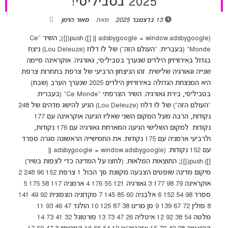
2025 בטביליסי!
13 בדצמבר 2025
מאת
מאור הוימן
(adsbygoogle = window.adsbygoogle || []).push({}); השיר "Ce
Monde" (בעברית: "העולם הזה") של לו דלוז (Lou Deleuze) ניצח
בגדול באירוויזיון הילדים שנערך בטביליסי, גאורגיה. אוקראינה סיימה
שנייה וגאורגיה שלישית. זהו הניצחון הרביעי של צרפת בתחרות צרפת
היא המנצחת הגדולה באירוויזיון הילדים 2025 שנערך הערב (שבת)
בטביליסי, בירת גאורגיה. השיר הצרפתי "Ce Monde" (בעברית:
"העולם הזה") של לו דלוז (Lou Deleuze) הגיע להישג מדהים של 248
נקודות, הרבה מעל המקום השני שאליו הגיעה אוקראינה עם 177
נקודות. למקום השלישי הגיעה המארחת גאורגיה עם 176 נקודות,
ולרביעי ארמניה עם 175 נקודות. את החמישייה הראשונה סגרה ספרד
עם 152 נקודות. (adsbygoogle = window.adsbygoogle ||
[]).push({}); התוצאות המלאות: (לחצו על המדינה כדי לצפות בשיר)
מיקום מדינה שופטים הצבעה מקוונת סך הכול 1 צרפת 152 96 248 2
אוקראינה 79 98 177 3 גאורגיה 121 55 176 4 ארמניה 117 58 175 5
ספרד 98 54 152 6 אלבניה 60 85 145 7 מקדוניה הצפונית 92 49 141
8 פולין 72 67 139 9 סן מרינו 38 87 125 10 הולנד 47 46 93 11
מלטה 54 38 92 12 איטליה 26 47 73 13 פורטוגל 32 41 73 14