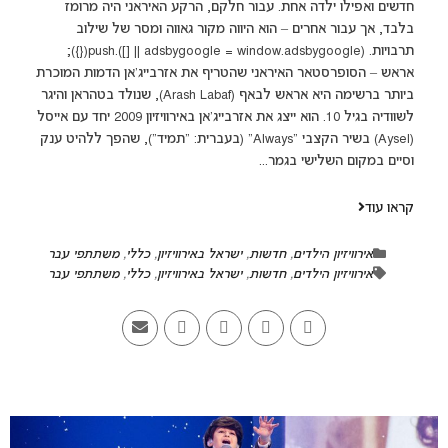
חדשים ואפילו ילדה אחת. עבור חלקם, הרקע האיראני היה מרומז
בלבד, אך עבור אחרים – הוא היווה מקור גאווה ומסר של שילוב
תרבויות. (adsbygoogle = window.adsbygoogle || []).push({});
אראש – הסופרסטאר האיראני שהטריף את אזרבייג'אן הדמות המוכרת
ביותר ברשימה היא אראש לבאף (Arash Labaf), שנולד בטהראן והיגר
לשוודיה בגיל 10. הוא ייצג את אזרבייג'אן באירוויזיון 2009 יחד עם אייסל
(Aysel) בשיר הקצבי “Always” (בעברית: "תמיד"), שהפך ללהיט ענק
וסיים במקום השלישי בגמר...
קראו עוד
אירוויזיון הילדים
,
חדשות
,
ישראל באירוויזיון
,
כללי
,
משתתפי עבר
אירוויזיון הילדים
,
חדשות
,
ישראל באירוויזיון
,
כללי
,
משתתפי עבר