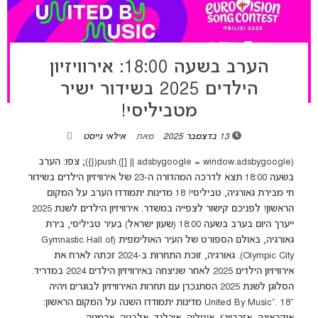
הערב בשעה 18:00: אירוויזיון
הילדים 2025 בשידור ישיר
מטביליסי!
13 בדצמבר 2025
מאת
אילאי גייסט
(adsbygoogle = window.adsbygoogle || []).push({}); צפו: הערב
בשעה 18:00 תצא לדרכה המהדורה ה-23 של אירוויזיון הילדים בשידור
חי מבירת גאורגיה, טביליסי! 18 מדינות יתמודדו הערב על המקום
הראשון! לפניכם קישור לצפייה במשדר. אירוויזיון הילדים לשנת 2025
ייערך היום בערב בשעה 18:00 (שעון ישראל) בעיר טביליסי, בירת
גאורגיה, באולם הספורט של העיר האולימפית (Gymnastic Hall of
Olympic City). גאורגיה, זוכת התחרות ב-2024 זכתה לארח את
אירוויזיון הילדים 2025 לאחר שניצחה באירוויזיון הילדים 2024 במדריד.
הסלוגן לשנת 2025 הסתנכרן עם תחרות האירוויזיון לבוגרים ויהיה
"United By Music". 18 מדינות יתמודדו השנה על המקום הראשון: