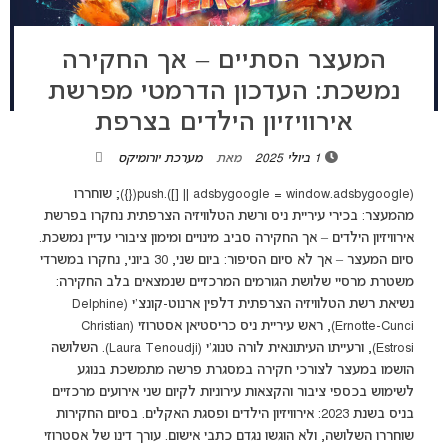
המעצר הסתיים – אך החקירה
נמשכת: העדכון הדרמטי מפרשת
אירוויזיון הילדים בצרפת
1 ביולי 2025
מאת
מערכת יורומיקס
(adsbygoogle = window.adsbygoogle || []).push({}); שוחררו
מהמעצר: בכירי עיריית ניס ורשת הטלוויזיה הצרפתית נחקרו בפרשת
אירוויזיון הילדים – אך החקירה סביב מינויים ומימון ציבורי עדיין נמשכת.
סיום המעצר – אך לא סיום הסיפור: ביום שני, 30 ביוני, נחקרו במשרדי
משטרת מרסיי שלושת הגורמים המרכזיים שנמצאים בלב החקירה:
נשיאת רשת הטלוויזיה הצרפתית דלפין ארנוט-קונצ'י (Delphine
Ernotte-Cunci), ראש עיריית ניס כריסטיאן אסטרוזי (Christian
Estrosi), ורעייתו העיתונאית לורה טנוג'י (Laura Tenoudji). השלושה
הושמו במעצר לצורכי חקירה במסגרת פרשה מתמשכת בנוגע
לשימוש בכספי ציבור והקצאות עירוניות לקיום שני אירועים מרכזיים
בניס בשנת 2023: אירוויזיון הילדים ופסגת האקלים. בסיום החקירות
שוחררו השלושה, ולא הוגשו נגדם כתבי אישום. עורך דינו של אסטרוזי