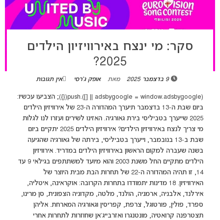
סקר: מי ינצח באירוויזיון הילדים
2025?
9 בדצמבר 2025
מאת
אופק ג'רסי
אין תגובות
(adsbygoogle = window.adsbygoogle || []).push({}); הצביעו עכשיו:
ביום שבת ה-13 בדצמבר תיערך המהדורה ה-23 של אירוויזיון הילדים
2025 שייערך בטביליסי בירת גאורגיה. האזינו לשירים ועזרו לנו לגלות
מי צריך לנצח באירוויזיון הילדים? אירוויזיון הילדים 2025 יתקיים ביום
שבת ב-13 בנובמבר, וייערך בטביליסי, בירתה של גאורגיה שהגיעה
בשנה שעברה למקום הראשון באירוויזיון הילדים במדריד. אירוויזיון
הילדים מתקיים החל משנת 2003 והוא מיועד למשתתפים בגילאי 9 עד
14, זו תהיה המהדורה ה-22 של תחרות הבת מבית היוצר של
האירוויזיון. 18 מדינות יתמודדו בתחרות הקרובה: אוקראינה, איטליה,
אירלנד, אלבניה, ארמניה, הולנד, מלטה, מקדוניה הצפונית, סן מרינו,
ספרד, פולין, פורטוגל, צרפת, קפריסין וגאורגיה המארחת. אליהן
תצטרפנה קרואטיה, מונטנגרו ואזרבייג'אן שחוזרות לתחרות אחרי